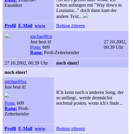
schon anfangen mit "Way down in
Fanatiker
Lousiana..." doch dann kam der
andere Text...
Profil
E-Mail
www
Beitrag zitieren
michaeljfox
Just beat it!
27.10.2002,
Posts:
609
00:39 Uhr
Rang:
Profi-Zeitreisender
27.10.2002, 00:39 Uhr
noch einer!
noch einer!
michaeljfox
Just beat it!
ICh kenn noch n anderen Song, der
so anfängt.. werde demnächst
Posts:
609
nochmal posten, wenn ich's finde...
Rang:
Profi-
Zeitreisender
Profil
E-Mail
www
Beitrag zitieren