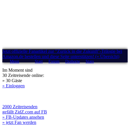
Jetzt offizielle Fanartikel zur "Zurück in die Zukunft"-Trilogie bei
Amazon.de bestellen und diese Seite unterstützen! (» Übersicht)
Menü
Start
Forum
Drehorte
Stars
Im Moment sind
30 Zeitreisende online:
» 30 Gäste
» Einloggen
2000 Zeitreisenden
gefällt ZidZ.com auf FB
» FB-Updates ansehen
» jetzt Fan werden