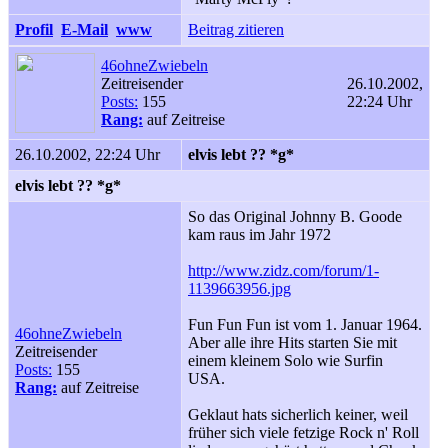
Profil
E-Mail
www
Beitrag zitieren
46ohneZwiebeln
Zeitreisender
26.10.2002,
Posts:
155
22:24 Uhr
Rang:
auf Zeitreise
26.10.2002, 22:24 Uhr
elvis lebt ?? *g*
elvis lebt ?? *g*
So das Original Johnny B. Goode
kam raus im Jahr 1972
http://www.zidz.com/forum/1-
1139663956.jpg
Fun Fun Fun ist vom 1. Januar 1964.
46ohneZwiebeln
Aber alle ihre Hits starten Sie mit
Zeitreisender
einem kleinem Solo wie Surfin
Posts:
155
USA.
Rang:
auf Zeitreise
Geklaut hats sicherlich keiner, weil
früher sich viele fetzige Rock n' Roll