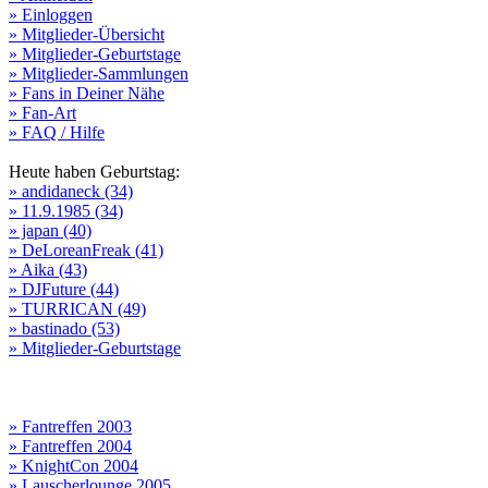
» Einloggen
» Mitglieder-Übersicht
» Mitglieder-Geburtstage
» Mitglieder-Sammlungen
» Fans in Deiner Nähe
» Fan-Art
» FAQ / Hilfe
Heute haben Geburtstag:
» andidaneck (34)
» 11.9.1985 (34)
» japan (40)
» DeLoreanFreak (41)
» Aika (43)
» DJFuture (44)
» TURRICAN (49)
» bastinado (53)
» Mitglieder-Geburtstage
» Fantreffen 2003
» Fantreffen 2004
» KnightCon 2004
» Lauscherlounge 2005