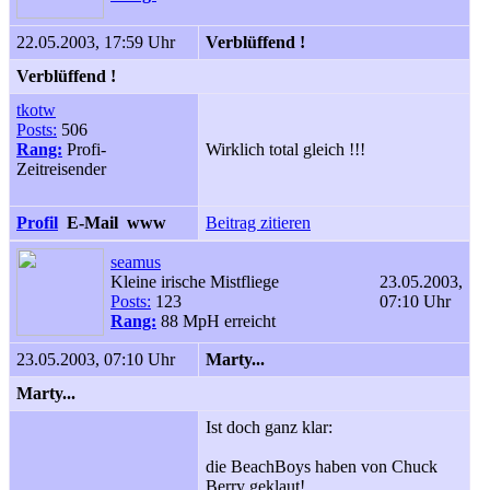
22.05.2003, 17:59 Uhr
Verblüffend !
Verblüffend !
tkotw
Posts:
506
Rang:
Profi-
Wirklich total gleich !!!
Zeitreisender
Profil
E-Mail
www
Beitrag zitieren
seamus
Kleine irische Mistfliege
23.05.2003,
Posts:
123
07:10 Uhr
Rang:
88 MpH erreicht
23.05.2003, 07:10 Uhr
Marty...
Marty...
Ist doch ganz klar:
die BeachBoys haben von Chuck
Berry geklaut!