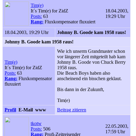
Tim(e)
It´s Tim(e) for ZidZ
18.04.2003,
Posts:
63
19:29 Uhr
Rang:
Fluxkompensator fluxuiert
18.04.2003, 19:29 Uhr
Johnny B. Goode kam 1958 raus!
Johnny B. Goode kam 1958 raus!
Wie ich unserm Grandmaster schon
vor längerer Zeit mitgeteilt hab kam
Tim(e)
Johnny B. Goode von Chuck Berry
It´s Tim(e) for ZidZ
1958 raus.
Posts:
63
Die Beach Boys haben also
Rang:
Fluxkompensator
anscheinend ein bisschen geklaut.
fluxuiert
Bis dann in der Zukunft,
Tim(e)
Profil
E-Mail
www
Beitrag zitieren
tkotw
22.05.2003,
Posts:
506
17:59 Uhr
Rang:
Profi-Zeitreisender