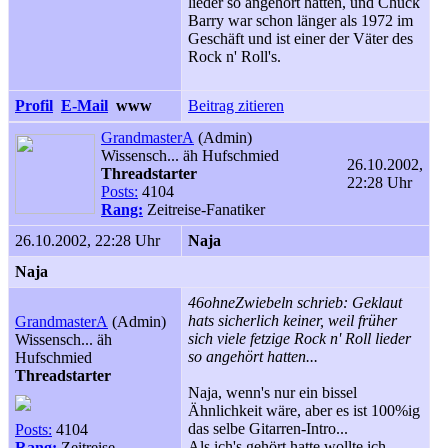
lieder so angehört hatten, und Chuck
Barry war schon länger als 1972 im
Geschäft und ist einer der Väter des
Rock n' Roll's.
Profil
E-Mail
www
Beitrag zitieren
GrandmasterA
(Admin)
Wissensch... äh Hufschmied
26.10.2002,
Threadstarter
22:28 Uhr
Posts:
4104
Rang:
Zeitreise-Fanatiker
26.10.2002, 22:28 Uhr
Naja
Naja
46ohneZwiebeln schrieb: Geklaut
hats sicherlich keiner, weil früher
GrandmasterA
(Admin)
sich viele fetzige Rock n' Roll lieder
Wissensch... äh
so angehört hatten...
Hufschmied
Threadstarter
Naja, wenn's nur ein bissel
Ähnlichkeit wäre, aber es ist 100%ig
das selbe Gitarren-Intro...
Posts:
4104
Als ich's gehört hatte wollte ich
Rang:
Zeitreise-