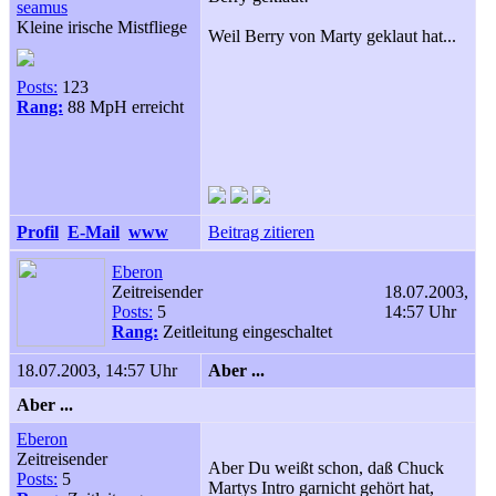
seamus
Kleine irische Mistfliege
Weil Berry von Marty geklaut hat...
Posts:
123
Rang:
88 MpH erreicht
Profil
E-Mail
www
Beitrag zitieren
Eberon
Zeitreisender
18.07.2003,
Posts:
5
14:57 Uhr
Rang:
Zeitleitung eingeschaltet
18.07.2003, 14:57 Uhr
Aber ...
Aber ...
Eberon
Zeitreisender
Aber Du weißt schon, daß Chuck
Posts:
5
Martys Intro garnicht gehört hat,