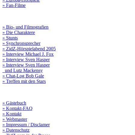
» Fan-Filme
» Bio- und Filmografien
» Die Charaktere
» Stunts
» Synchronsprecher
» ZidZ-Hörspielabend 2005
» Interview Michael J. Fox
» Interview Sven Hasper
» Interview Sven Hasper
und Lutz Mackensy
» Chat-Log Bob Gale
» Treffen mit den Stars
» Gästebuch
» Kontakt-FAQ
» Kontakt
» Webmaster
» Impressum / Disclamer
» Datenschutz