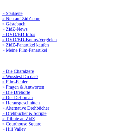
» Startseite
» Neu auf ZidZ.com
» Gästebuch
» ZidZ-News
» DVD/BD-Infos
» DVD/BD-Bonus-Vergleich
» ZidZ-Fanartikel kaufen
» Meine Film-Fanartikel
» Die Charaktere
» Wusstest Du das?
» Film-Fehler
» Fragen & Antworten
» Die Drehorte
» Der DeLorean
» Herausgeschnitten
» Alternative Drehbücher
» Drehbücher & Scripte
» Tribute an ZidZ
» Courthouse Square
» Hill Valley