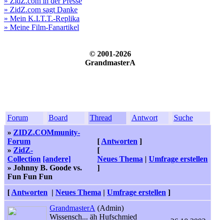
» ZidZ.com in der Presse
» ZidZ.com sagt Danke
» Mein K.I.T.T.-Replika
» Meine Film-Fanartikel
© 2001-2026
GrandmasterA
Forum
Board
Thread
Antwort
Suche
»
ZIDZ.COMmunity-
Forum
[
Antworten
]
»
ZidZ-
[
Collection
[andere]
Neues Thema
|
Umfrage erstellen
» Johnny B. Goode vs.
]
Fun Fun Fun
[
Antworten
|
Neues Thema
|
Umfrage erstellen
]
GrandmasterA
(Admin)
Wissensch... äh Hufschmied