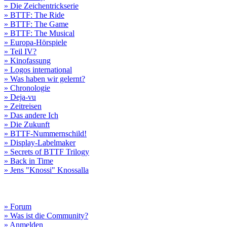
» Die Zeichentrickserie
» BTTF: The Ride
» BTTF: The Game
» BTTF: The Musical
» Europa-Hörspiele
» Teil IV?
» Kinofassung
» Logos international
» Was haben wir gelernt?
» Chronologie
» Deja-vu
» Zeitreisen
» Das andere Ich
» Die Zukunft
» BTTF-Nummernschild!
» Display-Labelmaker
» Secrets of BTTF Trilogy
» Back in Time
» Jens "Knossi" Knossalla
» Forum
» Was ist die Community?
» Anmelden