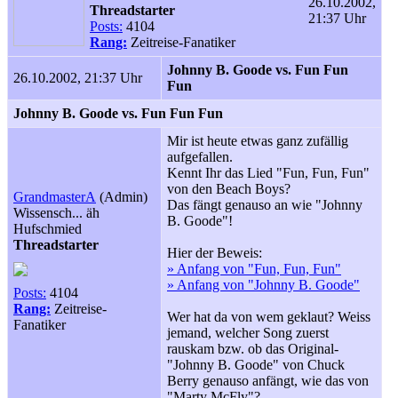
26.10.2002,
Threadstarter
21:37 Uhr
Posts:
4104
Rang:
Zeitreise-Fanatiker
Johnny B. Goode vs. Fun Fun
26.10.2002, 21:37 Uhr
Fun
Johnny B. Goode vs. Fun Fun Fun
Mir ist heute etwas ganz zufällig
aufgefallen.
Kennt Ihr das Lied "Fun, Fun, Fun"
von den Beach Boys?
GrandmasterA
(Admin)
Das fängt genauso an wie "Johnny
Wissensch... äh
B. Goode"!
Hufschmied
Threadstarter
Hier der Beweis:
» Anfang von "Fun, Fun, Fun"
» Anfang von "Johnny B. Goode"
Posts:
4104
Rang:
Zeitreise-
Wer hat da von wem geklaut? Weiss
Fanatiker
jemand, welcher Song zuerst
rauskam bzw. ob das Original-
"Johnny B. Goode" von Chuck
Berry genauso anfängt, wie das von
"Marty McFly"?