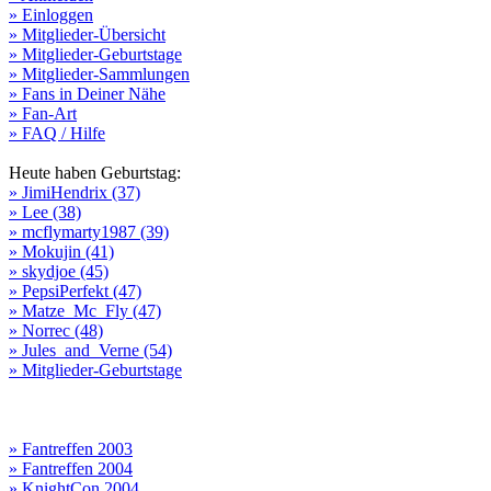
» Einloggen
» Mitglieder-Übersicht
» Mitglieder-Geburtstage
» Mitglieder-Sammlungen
» Fans in Deiner Nähe
» Fan-Art
» FAQ / Hilfe
Heute haben Geburtstag:
» JimiHendrix (37)
» Lee (38)
» mcflymarty1987 (39)
» Mokujin (41)
» skydjoe (45)
» PepsiPerfekt (47)
» Matze_Mc_Fly (47)
» Norrec (48)
» Jules_and_Verne (54)
» Mitglieder-Geburtstage
» Fantreffen 2003
» Fantreffen 2004
» KnightCon 2004