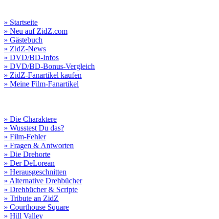
» Startseite
» Neu auf ZidZ.com
» Gästebuch
» ZidZ-News
» DVD/BD-Infos
» DVD/BD-Bonus-Vergleich
» ZidZ-Fanartikel kaufen
» Meine Film-Fanartikel
» Die Charaktere
» Wusstest Du das?
» Film-Fehler
» Fragen & Antworten
» Die Drehorte
» Der DeLorean
» Herausgeschnitten
» Alternative Drehbücher
» Drehbücher & Scripte
» Tribute an ZidZ
» Courthouse Square
» Hill Valley