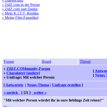
» Datenschutz
» ZidZ.com in der Presse
» ZidZ.com sagt Danke
» Mein K.I.T.T.-Replika
» Meine Film-Fanartikel
Forum
Board
Thread
»
ZIDZ.COMmunity-Forum
[
Antwor
»
Charaktere
[andere]
[
Neues
» Umfrage: Mit welcher Person
[
Antworten
|
Neues Thema
|
Umfrage erstellen
]
« zurück
1
[2]
3
weiter »
"Mit welcher Person würdet ihr in eure lieblings Zeit reisen?"