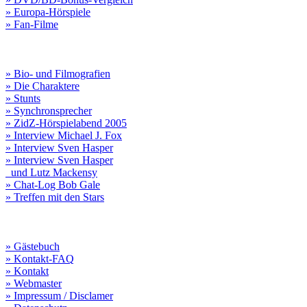
» Europa-Hörspiele
» Fan-Filme
» Bio- und Filmografien
» Die Charaktere
» Stunts
» Synchronsprecher
» ZidZ-Hörspielabend 2005
» Interview Michael J. Fox
» Interview Sven Hasper
» Interview Sven Hasper
und Lutz Mackensy
» Chat-Log Bob Gale
» Treffen mit den Stars
» Gästebuch
» Kontakt-FAQ
» Kontakt
» Webmaster
» Impressum / Disclamer