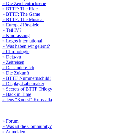
» Die Zeichentrickserie
» BTTF: The Ride
» BTTF: The Game
» BTTF: The Musical
» Europa-Hörspiele
» Teil IV?
» Kinofassung
» Logos international
» Was haben wir gelernt?
» Chronologie
» Deja-vu
» Zeitreisen
» Das andere Ich
» Die Zukunft
» BTTF-Nummernschild!
» Display-Labelmaker
» Secrets of BTTF Trilogy
» Back in Time
» Jens "Knossi" Knossalla
» Forum
» Was ist die Community?
» Anmelden