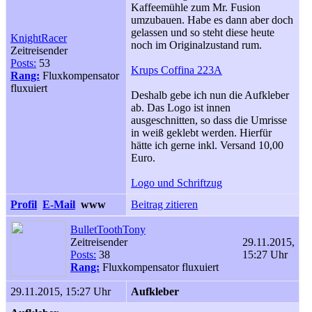
Kaffeemühle zum Mr. Fusion
umzubauen. Habe es dann aber doch
gelassen und so steht diese heute
KnightRacer
noch im Originalzustand rum.
Zeitreisender
Posts:
53
Krups Coffina 223A
Rang:
Fluxkompensator
fluxuiert
Deshalb gebe ich nun die Aufkleber
ab. Das Logo ist innen
ausgeschnitten, so dass die Umrisse
in weiß geklebt werden. Hierfür
hätte ich gerne inkl. Versand 10,00
Euro.
Logo und Schriftzug
Profil
E-Mail
www
Beitrag zitieren
BulletToothTony
Zeitreisender
29.11.2015,
Posts:
38
15:27 Uhr
Rang:
Fluxkompensator fluxuiert
29.11.2015, 15:27 Uhr
Aufkleber