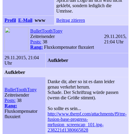
Sprich das Logo an sich wird nicht
geklebt, sondern lediglich die
Umrisse.
Profil
E-Mail
www
Beitrag zitieren
BulletToothTony
Zeitreisender
29.11.2015,
Posts:
38
21:04 Uhr
Rang:
Fluxkompensator fluxuiert
29.11.2015, 21:04
Aufkleber
Uhr
Aufkleber
Danke dir, aber so ist es dann leider
genau verkehrt herum.
BulletToothTony
Schade. Der Schriftzug würde passen
Zeitreisender
(wenn die Größe stimmt).
Posts:
38
Rang:
So sollte es sein...
Fluxkompensator
http://www.therpf.com/attachments/f9/mr-
fluxuiert
fusion-base-progress-
mrfusion_screencap_101.jpg-
238221d1380665828