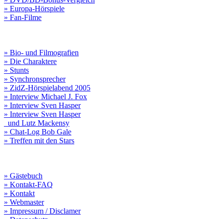
» Europa-Hörspiele
» Fan-Filme
» Bio- und Filmografien
» Die Charaktere
» Stunts
» Synchronsprecher
» ZidZ-Hörspielabend 2005
» Interview Michael J. Fox
» Interview Sven Hasper
» Interview Sven Hasper
und Lutz Mackensy
» Chat-Log Bob Gale
» Treffen mit den Stars
» Gästebuch
» Kontakt-FAQ
» Kontakt
» Webmaster
» Impressum / Disclamer