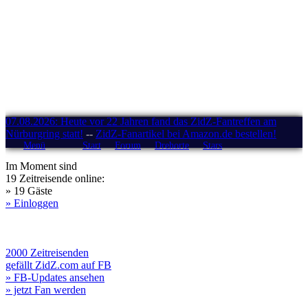
07.08.2026: Heute vor 22 Jahren fand das ZidZ-Fantreffen am
Nürburgring statt!
--
ZidZ-Fanartikel bei Amazon.de bestellen!
Menü
Start
Forum
Drehorte
Stars
Im Moment sind
19 Zeitreisende online:
» 19 Gäste
» Einloggen
2000 Zeitreisenden
gefällt ZidZ.com auf FB
» FB-Updates ansehen
» jetzt Fan werden