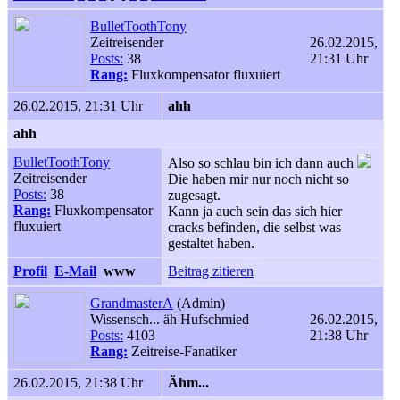
BulletToothTony
Zeitreisender
26.02.2015,
Posts:
38
21:31 Uhr
Rang:
Fluxkompensator fluxuiert
26.02.2015, 21:31 Uhr
ahh
ahh
BulletToothTony
Also so schlau bin ich dann auch
Zeitreisender
Die haben mir nur noch nicht so
Posts:
38
zugesagt.
Rang:
Fluxkompensator
Kann ja auch sein das sich hier
fluxuiert
cracks befinden, die selbst was
gestaltet haben.
Profil
E-Mail
www
Beitrag zitieren
GrandmasterA
(Admin)
Wissensch... äh Hufschmied
26.02.2015,
Posts:
4103
21:38 Uhr
Rang:
Zeitreise-Fanatiker
26.02.2015, 21:38 Uhr
Ähm...