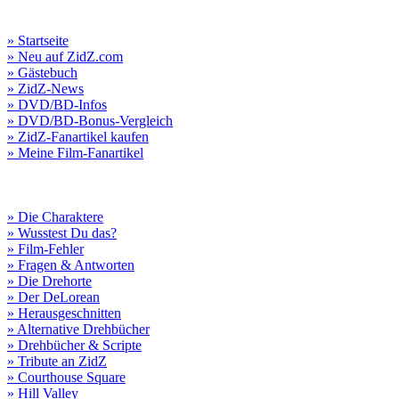
» Startseite
» Neu auf ZidZ.com
» Gästebuch
» ZidZ-News
» DVD/BD-Infos
» DVD/BD-Bonus-Vergleich
» ZidZ-Fanartikel kaufen
» Meine Film-Fanartikel
» Die Charaktere
» Wusstest Du das?
» Film-Fehler
» Fragen & Antworten
» Die Drehorte
» Der DeLorean
» Herausgeschnitten
» Alternative Drehbücher
» Drehbücher & Scripte
» Tribute an ZidZ
» Courthouse Square
» Hill Valley