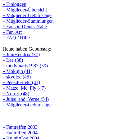
» Einloggen
» Mitglieder-Übersicht
» Mitglieder-Geburtstage
» Mitglieder-Sammlungen
» Fans in Deiner Nähe
» Fan-Art
» FAQ / Hilfe
Heute haben Geburtstag:
» JimiHendrix (37)
» Lee (38)
» mcflymarty1987 (39)
» Mokujin (41)
» skydjoe (45)
» PepsiPerfekt (47)
» Matze_Mc_Fly (47)
» Norrec (48)
» Jules_and_Verne (54)
» Mitglieder-Geburtstage
» Fantreffen 2003
» Fantreffen 2004
» KnightCon 2004