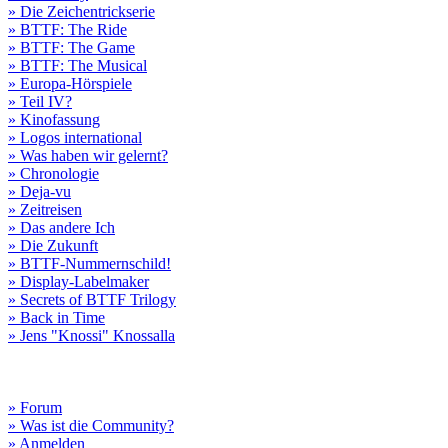
» Die Zeichentrickserie
» BTTF: The Ride
» BTTF: The Game
» BTTF: The Musical
» Europa-Hörspiele
» Teil IV?
» Kinofassung
» Logos international
» Was haben wir gelernt?
» Chronologie
» Deja-vu
» Zeitreisen
» Das andere Ich
» Die Zukunft
» BTTF-Nummernschild!
» Display-Labelmaker
» Secrets of BTTF Trilogy
» Back in Time
» Jens "Knossi" Knossalla
» Forum
» Was ist die Community?
» Anmelden