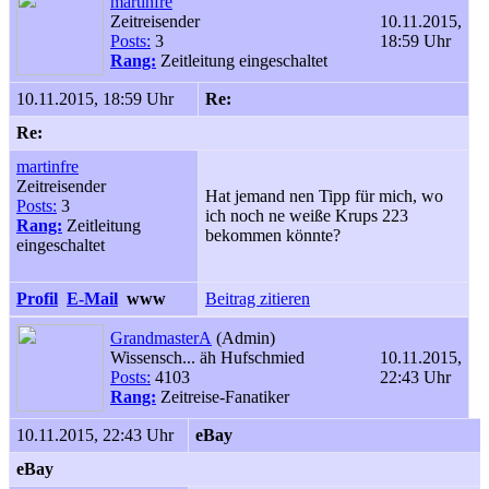
martinfre
Zeitreisender
10.11.2015,
Posts:
3
18:59 Uhr
Rang:
Zeitleitung eingeschaltet
10.11.2015, 18:59 Uhr
Re:
Re:
martinfre
Zeitreisender
Hat jemand nen Tipp für mich, wo
Posts:
3
ich noch ne weiße Krups 223
Rang:
Zeitleitung
bekommen könnte?
eingeschaltet
Profil
E-Mail
www
Beitrag zitieren
GrandmasterA
(Admin)
Wissensch... äh Hufschmied
10.11.2015,
Posts:
4103
22:43 Uhr
Rang:
Zeitreise-Fanatiker
10.11.2015, 22:43 Uhr
eBay
eBay