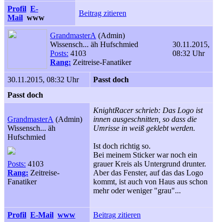
Profil
E-
Beitrag zitieren
Mail
www
GrandmasterA
(Admin)
Wissensch... äh Hufschmied
30.11.2015,
Posts:
4103
08:32 Uhr
Rang:
Zeitreise-Fanatiker
30.11.2015, 08:32 Uhr
Passt doch
Passt doch
KnightRacer schrieb: Das Logo ist
GrandmasterA
(Admin)
innen ausgeschnitten, so dass die
Wissensch... äh
Umrisse in weiß geklebt werden.
Hufschmied
Ist doch richtig so.
Bei meinem Sticker war noch ein
Posts:
4103
grauer Kreis als Untergrund drunter.
Rang:
Zeitreise-
Aber das Fenster, auf das das Logo
Fanatiker
kommt, ist auch von Haus aus schon
mehr oder weniger "grau"...
Profil
E-Mail
www
Beitrag zitieren