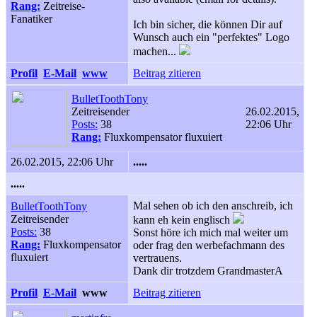
Rang:
Zeitreise-
Fanatiker
Ich bin sicher, die können Dir auf
Wunsch auch ein "perfektes" Logo
machen...
Profil
E-Mail
www
Beitrag zitieren
BulletToothTony
Zeitreisender
26.02.2015,
Posts:
38
22:06 Uhr
Rang:
Fluxkompensator fluxuiert
26.02.2015, 22:06 Uhr
.....
.....
Mal sehen ob ich den anschreib, ich
BulletToothTony
Zeitreisender
kann eh kein englisch
Posts:
38
Sonst höre ich mich mal weiter um
Rang:
Fluxkompensator
oder frag den werbefachmann des
fluxuiert
vertrauens.
Dank dir trotzdem GrandmasterA
Profil
E-Mail
www
Beitrag zitieren