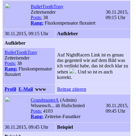
BulletToothTony
Zeitreisender
30.11.2015,
Posts:
38
09:15 Uhr
Rang:
Fluxkompensator fluxuiert
30.11.2015, 09:15 Uhr
Aufkleber
Aufkleber
BulletToothTony
Auf NightRacers Link ist es genau
Zeitreisender
das gegenteil wie auf dem Bild was
Posts:
38
ich verlinkt habe, das ist doch klar zu
Rang:
Fluxkompensator
sehen
. Und so ist es auch
fluxuiert
korrekt.
Profil
E-Mail
www
Beitrag zitieren
GrandmasterA
(Admin)
Wissensch... äh Hufschmied
30.11.2015,
Posts:
4103
09:45 Uhr
Rang:
Zeitreise-Fanatiker
30.11.2015, 09:45 Uhr
Beispiel