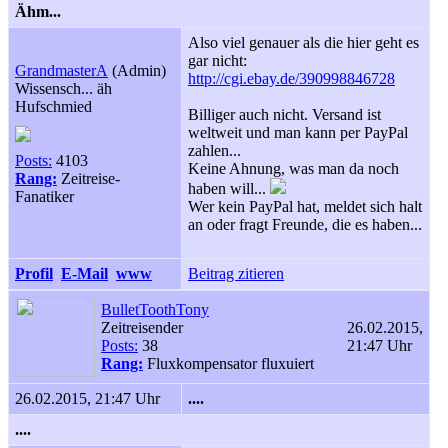
Ähm...
Also viel genauer als die hier geht es
gar nicht:
GrandmasterA
(Admin)
http://cgi.ebay.de/390998846728
Wissensch... äh
Hufschmied
Billiger auch nicht. Versand ist
weltweit und man kann per PayPal
zahlen...
Posts:
4103
Keine Ahnung, was man da noch
Rang:
Zeitreise-
haben will...
Fanatiker
Wer kein PayPal hat, meldet sich halt
an oder fragt Freunde, die es haben...
Profil
E-Mail
www
Beitrag zitieren
BulletToothTony
Zeitreisender
26.02.2015,
Posts:
38
21:47 Uhr
Rang:
Fluxkompensator fluxuiert
26.02.2015, 21:47 Uhr
....
....