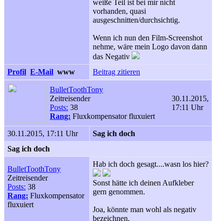
weiße Teil ist bei mir nicht
vorhanden, quasi
ausgeschnitten/durchsichtig.
Wenn ich nun den Film-Screenshot
nehme, wäre mein Logo davon dann
das Negativ
Profil
E-Mail
www
Beitrag zitieren
BulletToothTony
Zeitreisender
30.11.2015,
Posts:
38
17:11 Uhr
Rang:
Fluxkompensator fluxuiert
30.11.2015, 17:11 Uhr
Sag ich doch
Sag ich doch
Hab ich doch gesagt....wasn los hier?
BulletToothTony
Zeitreisender
Sonst hätte ich deinen Aufkleber
Posts:
38
gern genommen.
Rang:
Fluxkompensator
fluxuiert
Joa, könnte man wohl als negativ
bezeichnen.