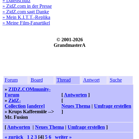
» Datenschutz
» ZidZ.com in der Presse
» ZidZ.com sagt Danke
» Mein K.I.T.T.-Replika
» Meine Film-Fanartikel
© 2001-2026
GrandmasterA
Forum
Board
Thread
Antwort
Suche
»
ZIDZ.COMmunity-
Forum
[
Antworten
]
»
ZidZ-
[
Collection
[andere]
Neues Thema
|
Umfrage erstellen
» Krups Kaffeemüle -->
]
Mr. Fusion
[
Antworten
|
Neues Thema
|
Umfrage erstellen
]
« zurück
1
2
3
[4]
5
6
weiter »