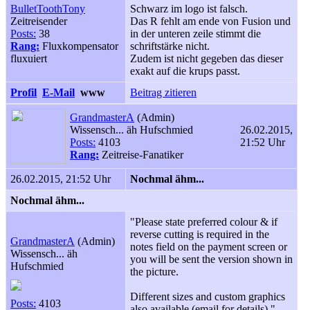
BulletToothTony
Schwarz im logo ist falsch.
Zeitreisender
Das R fehlt am ende von Fusion und
Posts:
38
in der unteren zeile stimmt die
Rang:
Fluxkompensator
schriftstärke nicht.
fluxuiert
Zudem ist nicht gegeben das dieser
exakt auf die krups passt.
Profil
E-Mail
www
Beitrag zitieren
GrandmasterA
(Admin)
Wissensch... äh Hufschmied
26.02.2015,
Posts:
4103
21:52 Uhr
Rang:
Zeitreise-Fanatiker
26.02.2015, 21:52 Uhr
Nochmal ähm...
Nochmal ähm...
"Please state preferred colour & if
reverse cutting is required in the
GrandmasterA
(Admin)
notes field on the payment screen or
Wissensch... äh
you will be sent the version shown in
Hufschmied
the picture.
Different sizes and custom graphics
Posts:
4103
also available (email for details)."