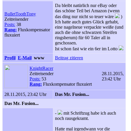
Da bleibt natürlich nur eBay oder
das schöne Teil bei Amazon (wenn
BulletToothTony
das ding nur nicht so teuer wäre
)
Zeitreisender
Ich hatte auch gutes Glück gehabt,
Posts:
38
eine nagelneue verpackte weiße (und
Rang:
Fluxkompensator
auch die ohne schwarzen Streifen
fluxuiert
ringsherum) für 60 Taler all in
geschossen.
Ist schon fast wie ein 6er im Lotto
Profil
E-Mail
www
Beitrag zitieren
KnightRacer
Zeitreisender
28.11.2015,
Posts:
53
23:42 Uhr
Rang:
Fluxkompensator fluxuiert
28.11.2015, 23:42 Uhr
Das Mr. Fusion...
Das Mr. Fusion...
-
mit Schriftzug habe ich auch
noch rausgekramt.
Hatte mal irgendwann vor die