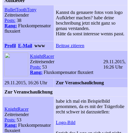
Aufkleber
BulletToothTony
Kannst du genauere fotos vom logo
Zeitreisender
Aufkleber machen? habe deine
Posts:
38
beschreibung jetzt nicht ganz so
Rang:
Fluxkompensator
genau verstanden.
fluxuiert
Hätte da sonst interesse wenns passt.
Profil
E-Mail
www
Beitrag zitieren
KnightRacer
Zeitreisender
29.11.2015,
Posts:
53
16:26 Uhr
Rang:
Fluxkompensator fluxuiert
29.11.2015, 16:26 Uhr
Zur Veranschaulichung
Zur Veranschaulichung
habe ich mal ein Beispielbild
genommen, da es mit der Trägerfolie
KnightRacer
recht schwer ist darzustellen:
Zeitreisender
Posts:
53
Logo-Bild
Rang:
Fluxkompensator
fluxuiert