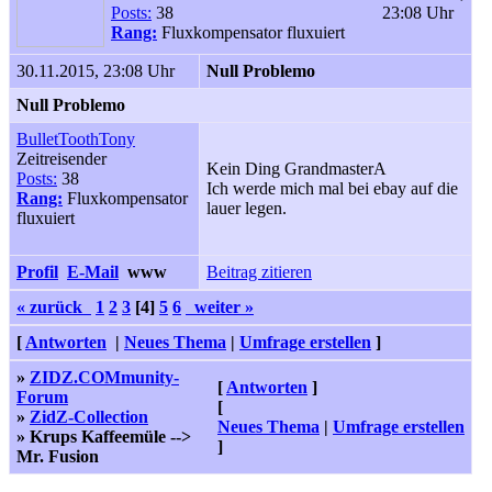
Posts:
38
23:08 Uhr
Rang:
Fluxkompensator fluxuiert
30.11.2015, 23:08 Uhr
Null Problemo
Null Problemo
BulletToothTony
Zeitreisender
Kein Ding GrandmasterA
Posts:
38
Ich werde mich mal bei ebay auf die
Rang:
Fluxkompensator
lauer legen.
fluxuiert
Profil
E-Mail
www
Beitrag zitieren
« zurück
1
2
3
[4]
5
6
weiter »
[
Antworten
|
Neues Thema
|
Umfrage erstellen
]
»
ZIDZ.COMmunity-
[
Antworten
]
Forum
[
»
ZidZ-Collection
Neues Thema
|
Umfrage erstellen
» Krups Kaffeemüle -->
]
Mr. Fusion