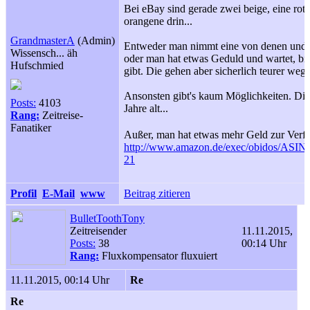
Bei eBay sind gerade zwei beige, eine rot
orangene drin...
GrandmasterA
(Admin)
Entweder man nimmt eine von denen und la
Wissensch... äh
oder man hat etwas Geduld und wartet, bis
Hufschmied
gibt. Die gehen aber sicherlich teurer weg.
Ansonsten gibt's kaum Möglichkeiten. Die
Posts:
4103
Jahre alt...
Rang:
Zeitreise-
Fanatiker
Außer, man hat etwas mehr Geld zur Ver
http://www.amazon.de/exec/obidos/ASIN
21
Profil
E-Mail
www
Beitrag zitieren
BulletToothTony
Zeitreisender
11.11.2015,
Posts:
38
00:14 Uhr
Rang:
Fluxkompensator fluxuiert
11.11.2015, 00:14 Uhr
Re
Re