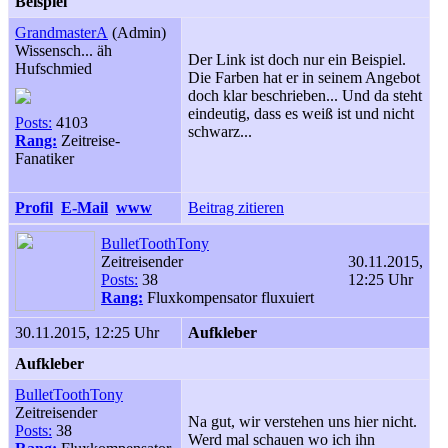
Beispiel
GrandmasterA
(Admin)
Wissensch... äh
Der Link ist doch nur ein Beispiel.
Hufschmied
Die Farben hat er in seinem Angebot
doch klar beschrieben... Und da steht
eindeutig, dass es weiß ist und nicht
Posts:
4103
schwarz...
Rang:
Zeitreise-
Fanatiker
Profil
E-Mail
www
Beitrag zitieren
BulletToothTony
Zeitreisender
30.11.2015,
Posts:
38
12:25 Uhr
Rang:
Fluxkompensator fluxuiert
30.11.2015, 12:25 Uhr
Aufkleber
Aufkleber
BulletToothTony
Zeitreisender
Na gut, wir verstehen uns hier nicht.
Posts:
38
Werd mal schauen wo ich ihn