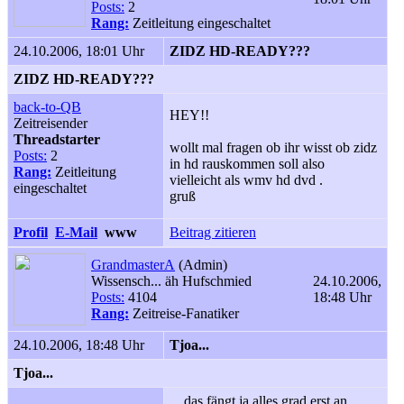
Posts:
2
Rang:
Zeitleitung eingeschaltet
24.10.2006, 18:01 Uhr
ZIDZ HD-READY???
ZIDZ HD-READY???
back-to-QB
HEY!!
Zeitreisender
Threadstarter
wollt mal fragen ob ihr wisst ob zidz
Posts:
2
in hd rauskommen soll also
Rang:
Zeitleitung
vielleicht als wmv hd dvd .
eingeschaltet
gruß
Profil
E-Mail
www
Beitrag zitieren
GrandmasterA
(Admin)
Wissensch... äh Hufschmied
24.10.2006,
Posts:
4104
18:48 Uhr
Rang:
Zeitreise-Fanatiker
24.10.2006, 18:48 Uhr
Tjoa...
Tjoa...
... das fängt ja alles grad erst an...