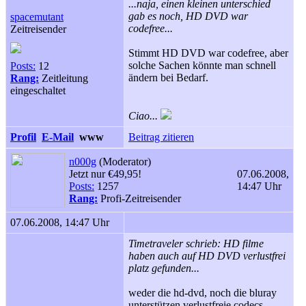
...naja, einen kleinen unterschied
gab es noch, HD DVD war
spacemutant
codefree...
Zeitreisender
Stimmt HD DVD war codefree, aber
solche Sachen könnte man schnell
Posts:
12
ändern bei Bedarf.
Rang:
Zeitleitung
eingeschaltet
Ciao...
Profil
E-Mail
www
Beitrag zitieren
n000g
(Moderator)
Jetzt nur €49,95!
07.06.2008,
Posts:
1257
14:47 Uhr
Rang:
Profi-Zeitreisender
07.06.2008, 14:47 Uhr
Timetraveler schrieb: HD filme
haben auch auf HD DVD verlustfrei
platz gefunden...
weder die hd-dvd, noch die bluray
unterstützen verlustfreie codecs.