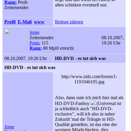
Rang:
Profi-
alten schinken eventuell nur.
Zeitreisender
Profil
E-Mail
www
Beitrag zitieren
Jorge
Zeitreisender
08.10.2007,
Posts:
115
19:26 Uhr
Rang:
88 MpH erreicht
08.10.2007, 19:26 Uhr
HD-DVD - es tut sich was
HD-DVD - es tut sich was
http://www.zidz.com/forum/1-
1191946195.jpg
Also, dann oute ich mich hier mal als
HD-DVD-Fanboy
(Universal ist
ja schließlich auch "HD-DVD-
exclusive", will ich also in naher
Zukunft 'mal die Trilogie in HD-
Qualität genießen, ist das eine der
Jorge
wenigen Möglichkeiten, dies