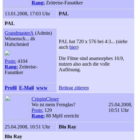
Rang:
Zeitreise-Fanatiker
13.01.2008, 17:03 Uhr
PAL
PAL
GrandmasterA
(Admin)
Wissensch... äh
PAL hat 720 x 576 bei 4:3... (siehe
Hufschmied
auch
hier
)
Die Filme sind anamorphes 16:9,
Posts:
4104
nutzen also auch die volle
Rang:
Zeitreise-
Auflösung.
Fanatiker
Profil
E-Mail
www
Beitrag zitieren
CrispinCloser
Wo ist mein Fernglas?
25.04.2008,
Posts:
129
10:51 Uhr
Rang:
88 MpH erreicht
25.04.2008, 10:51 Uhr
Blu Ray
Blu Ray