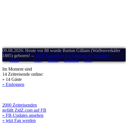
09.08.2026: Heute vor 88 wurde Burton Gilliam (Waffenverkäfer
1885) geboren! --
ZidZ-Fanartikel bei Amazon.de bestellen!
Menü
Start
Forum
Drehorte
Stars
Im Moment sind
14 Zeitreisende online:
» 14 Gäste
» Einloggen
2000 Zeitreisenden
gefällt ZidZ.com auf FB
» FB-Updates ansehen
» jetzt Fan werden