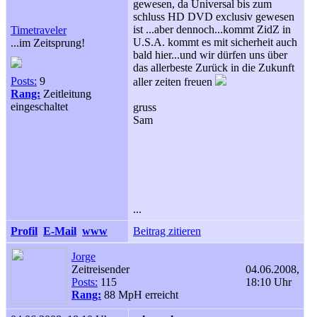
gewesen, da Universal bis zum
schluss HD DVD exclusiv gewesen
ist ...aber dennoch...kommt ZidZ in
Timetraveler
U.S.A. kommt es mit sicherheit auch
...im Zeitsprung!
bald hier...und wir dürfen uns über
das allerbeste Zurück in die Zukunft
Posts:
9
aller zeiten freuen
Rang:
Zeitleitung
eingeschaltet
gruss
Sam
...
Profil
E-Mail
www
Beitrag zitieren
Jorge
Zeitreisender
04.06.2008,
Posts:
115
18:10 Uhr
Rang:
88 MpH erreicht