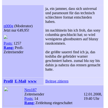
ja, ein jammer, dass sich universal
und paramount für das technisch
schlechtere format entschieden
haben.
n000g
(Moderator)
Jetzt nur €49,95!
im nachhinein bin ich froh, das sony
columbia geschluckt hat; so wird
wenigstens ghostbusters auf bluray
Posts:
1257
rauskommen.
Rang:
Profi-
Zeitreisender
die größte sauerei find ich ja, das
toshiba die gebrüder warner
geschmiert haben. zumal blu ray bis
dahin ja nahezu das rennen gemacht
hatte.
Profil
E-Mail
www
Beitrag zitieren
Neo187
Zeitreisender
12.01.2008,
Posts:
14
19:40 Uhr
Rang:
Zeitleitung eingeschaltet