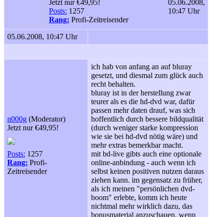
Jetzt nur €49,95!
05.06.2008,
Posts:
1257
10:47 Uhr
Rang:
Profi-Zeitreisender
05.06.2008, 10:47 Uhr
ich hab von anfang an auf bluray
gesetzt, und diesmal zum glück auch
recht behalten.
bluray ist in der herstellung zwar
teurer als es die hd-dvd war, dafür
passen mehr daten drauf, was sich
n000g
(Moderator)
hoffentlich durch bessere bildqualität
Jetzt nur €49,95!
(durch weniger starke kompression
wie sie bei hd-dvd nötig wäre) und
mehr extras bemerkbar macht.
Posts:
1257
mit bd-live gibts auch eine optionale
Rang:
Profi-
online-anbindung - auch wenn ich
Zeitreisender
selbst keinen positiven nutzen daraus
ziehen kann. im gegensatz zu früher,
als ich meinen "persönlichen dvd-
boom" erlebte, komm ich heute
nichtmal mehr wirklich dazu, das
bonusmaterial anzuschauen, wenn