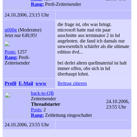
Rang:
Profi-Zeitreisender
24.10.2006, 23:15 Uhr
die frage ist, obs was bringt.
n000g
(Moderator)
microsoft hatte mal ein paar
Jetzt nur €49,95!
auschnitte aus terminator 2 in hd
angeboten. die fand ich damals nur
unwesentlich schärfer als die ultimate
Posts:
1257
edition dvd...
Rang:
Profi-
Zeitreisender
bei derlei altem quellmaterial ist halt
immer offen, obs sich in hd
überhaupt lohnt.
Profil
E-Mail
www
Beitrag zitieren
back-to-QB
Zeitreisender
24.10.2006,
Threadstarter
23:55 Uhr
Posts:
2
Rang:
Zeitleitung eingeschaltet
24.10.2006, 23:55 Uhr