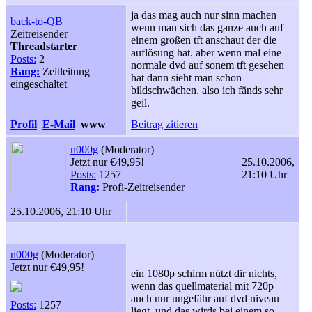
ja das mag auch nur sinn machen
back-to-QB
wenn man sich das ganze auch auf
Zeitreisender
einem großen tft anschaut der die
Threadstarter
auflösung hat. aber wenn mal eine
Posts:
2
normale dvd auf sonem tft gesehen
Rang:
Zeitleitung
hat dann sieht man schon
eingeschaltet
bildschwächen. also ich fänds sehr
geil.
Profil
E-Mail
www
Beitrag zitieren
n000g
(Moderator)
Jetzt nur €49,95!
25.10.2006,
Posts:
1257
21:10 Uhr
Rang:
Profi-Zeitreisender
25.10.2006, 21:10 Uhr
n000g
(Moderator)
Jetzt nur €49,95!
ein 1080p schirm nützt dir nichts,
wenn das quellmaterial mit 720p
auch nur ungefähr auf dvd niveau
Posts:
1257
liegt. und das wirds bei einem so