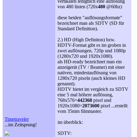
vertikalen ledigtlich eine auflösung
von 480 linien (720x
480
@60hz)
diese beiden "auflösungsformate"
bezeichnet man als SDTV (SD für
Standard Definition).
2.) HD (High Definiton) bzw.
HDTV-Format gibt es im groben in
zwei auflösungen, 720p und 1080p
(1280x720 und 1920x1080).
als HD-ready bezeichnet man ein
anzeigerät (TV / Beamer) mit einer
nativen, mindestauflösung von
1280x720 pixeln (auch kleines HD
genannt).
HDTV bietet im vergleich zu SDTV
eine 5 mal höhere auflösung,
768x576=
442368
pixel und
1920x1080=
2073600
pixel ...erstellt
vom 35mm filmmaster.
Timetraveler
im überblick:
...im Zeitsprung!
SDTV: