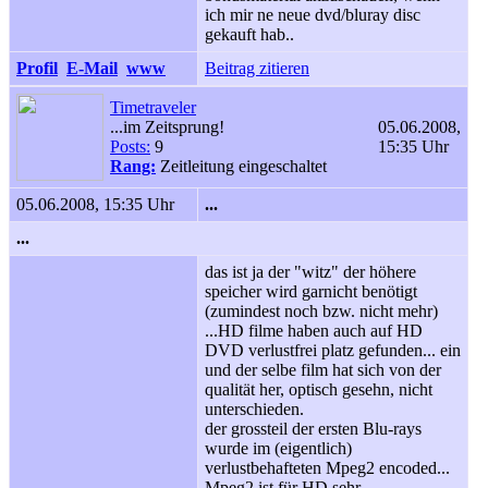
ich mir ne neue dvd/bluray disc
gekauft hab..
Profil
E-Mail
www
Beitrag zitieren
Timetraveler
...im Zeitsprung!
05.06.2008,
Posts:
9
15:35 Uhr
Rang:
Zeitleitung eingeschaltet
05.06.2008, 15:35 Uhr
...
...
das ist ja der "witz" der höhere
speicher wird garnicht benötigt
(zumindest noch bzw. nicht mehr)
...HD filme haben auch auf HD
DVD verlustfrei platz gefunden... ein
und der selbe film hat sich von der
qualität her, optisch gesehn, nicht
unterschieden.
der grossteil der ersten Blu-rays
wurde im (eigentlich)
verlustbehafteten Mpeg2 encoded...
Mpeg2 ist für HD sehr