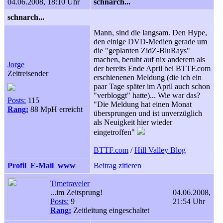
04.06.2008, 18:10 Uhr
schnarch...
schnarch...
Mann, sind die langsam. Den Hype,
den einige DVD-Medien gerade um
die "geplanten ZidZ-BluRays"
machen, beruht auf nix anderem als
Jorge
der bereits Ende April bei BTTF.com
Zeitreisender
erschienenen Meldung (die ich ein
paar Tage später im April auch schon
"verbloggt" hatte)... Wie war das?
Posts:
115
"Die Meldung hat einen Monat
Rang:
88 MpH erreicht
übersprungen und ist unverzüglich
als Neuigkeit hier wieder
eingetroffen"
BTTF.com
/
Hill Valley Blog
Profil
E-Mail
www
Beitrag zitieren
Timetraveler
...im Zeitsprung!
04.06.2008,
Posts:
9
21:54 Uhr
Rang:
Zeitleitung eingeschaltet