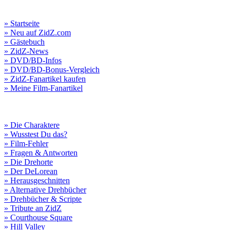
» Startseite
» Neu auf ZidZ.com
» Gästebuch
» ZidZ-News
» DVD/BD-Infos
» DVD/BD-Bonus-Vergleich
» ZidZ-Fanartikel kaufen
» Meine Film-Fanartikel
» Die Charaktere
» Wusstest Du das?
» Film-Fehler
» Fragen & Antworten
» Die Drehorte
» Der DeLorean
» Herausgeschnitten
» Alternative Drehbücher
» Drehbücher & Scripte
» Tribute an ZidZ
» Courthouse Square
» Hill Valley