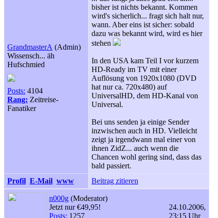
bisher ist nichts bekannt. Kommen
wird's sicherlich... fragt sich halt nur,
wann. Aber eins ist sicher: sobald
dazu was bekannt wird, wird es hier
stehen
GrandmasterA
(Admin)
Wissensch... äh
In den USA kam Teil I vor kurzem
Hufschmied
HD-Ready im TV mit einer
Auflösung von 1920x1080 (DVD
hat nur ca. 720x480) auf
Posts:
4104
UniversalHD, dem HD-Kanal von
Rang:
Zeitreise-
Universal.
Fanatiker
Bei uns senden ja einige Sender
inzwischen auch in HD. Vielleicht
zeigt ja irgendwann mal einer von
ihnen ZidZ... auch wenn die
Chancen wohl gering sind, dass das
bald passiert.
Profil
E-Mail
www
Beitrag zitieren
n000g
(Moderator)
Jetzt nur €49,95!
24.10.2006,
Posts:
1257
23:15 Uhr