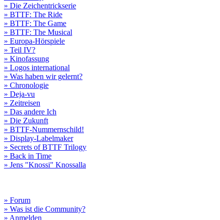
» Die Zeichentrickserie
» BTTF: The Ride
» BTTF: The Game
» BTTF: The Musical
» Europa-Hörspiele
» Teil IV?
» Kinofassung
» Logos international
» Was haben wir gelernt?
» Chronologie
» Deja-vu
» Zeitreisen
» Das andere Ich
» Die Zukunft
» BTTF-Nummernschild!
» Display-Labelmaker
» Secrets of BTTF Trilogy
» Back in Time
» Jens "Knossi" Knossalla
» Forum
» Was ist die Community?
» Anmelden