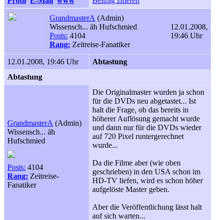
Profil
E-Mail
www
Beitrag zitieren
GrandmasterA
(Admin)
Wissensch... äh Hufschmied
12.01.2008,
Posts:
4104
19:46 Uhr
Rang:
Zeitreise-Fanatiker
12.01.2008, 19:46 Uhr
Abtastung
Abtastung
Die Originalmaster wurden ja schon
für die DVDs neu abgetastet... Ist
halt die Frage, ob das bereits in
höherer Auflösung gemacht wurde
GrandmasterA
(Admin)
und dann nur für die DVDs wieder
Wissensch... äh
auf 720 Pixel runtergerechnet
Hufschmied
wurde...
Da die Filme aber (wie oben
Posts:
4104
geschrieben) in den USA schon im
Rang:
Zeitreise-
HD-TV liefen, wird es schon höher
Fanatiker
aufgelöste Master geben.
Aber die Veröffentlichung lässt halt
auf sich warten...