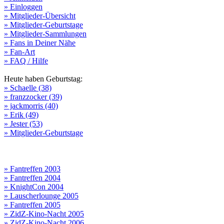
» Einloggen
» Mitglieder-Übersicht
» Mitglieder-Geburtstage
» Mitglieder-Sammlungen
» Fans in Deiner Nähe
» Fan-Art
» FAQ / Hilfe
Heute haben Geburtstag:
» Schaelle (38)
» franzzocker (39)
» jackmorris (40)
» Erik (49)
» Jester (53)
» Mitglieder-Geburtstage
» Fantreffen 2003
» Fantreffen 2004
» KnightCon 2004
» Lauscherlounge 2005
» Fantreffen 2005
» ZidZ-Kino-Nacht 2005
» ZidZ-Kino-Nacht 2006