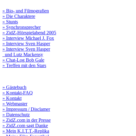
» Bio- und Filmografien
» Die Charaktere
» Stunts
» Synchronsprecher
» ZidZ-Hörspielabend 2005
» Interview Michael J. Fox
» Interview Sven Hasper
» Interview Sven Hasper
und Lutz Mackensy
» Chat-Log Bob Gale
» Treffen mit den Stars
» Gästebuch
» Kontakt-FAQ
» Kontakt
» Webmaster
» Impressum / Disclamer
» Datenschutz
» ZidZ.com in der Presse
» ZidZ.com sagt Danke
» Mein K.I.T.T.-Replika