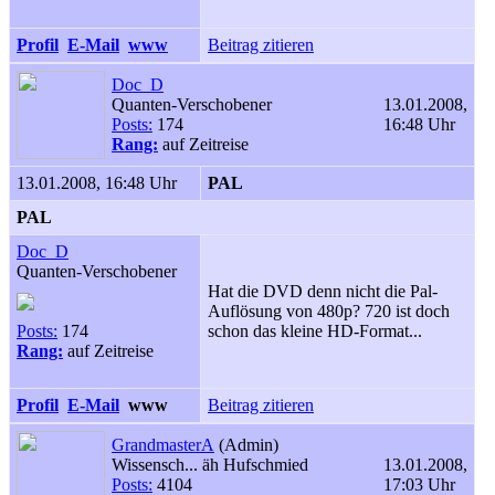
Profil
E-Mail
www
Beitrag zitieren
Doc_D
Quanten-Verschobener
13.01.2008,
Posts:
174
16:48 Uhr
Rang:
auf Zeitreise
13.01.2008, 16:48 Uhr
PAL
PAL
Doc_D
Quanten-Verschobener
Hat die DVD denn nicht die Pal-
Auflösung von 480p? 720 ist doch
Posts:
174
schon das kleine HD-Format...
Rang:
auf Zeitreise
Profil
E-Mail
www
Beitrag zitieren
GrandmasterA
(Admin)
Wissensch... äh Hufschmied
13.01.2008,
Posts:
4104
17:03 Uhr