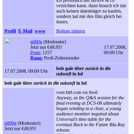
ich persönlich auf bd-live & co
verzichten kann. dann brauch ich mir
auch keinen datenträger zu kaufen,
sondern lad mir den film gleich bei
itunes.
Profil
E-Mail
www
Beitrag zitieren
n000g
(Moderator)
Jetzt nur €49,95!
17.07.2008,
Posts:
1257
09:09 Uhr
Rang:
Profi-Zeitreisender
bob gale über
zurück in die
17.07.2008, 09:09 Uhr
zukunft
in hd
bob gale über
zurück in die zukunft
in hd
vom bttf.com rss feed:
Anyway, as the Q&A session for the
final evening at DCS-08 ultimately
began winding to a close, a young
audience member inquired about
Universal's time-table for the
n000g
(Moderator)
eventual Back to the Future Blu-Ray
Jetzt nur €49,95!
release.