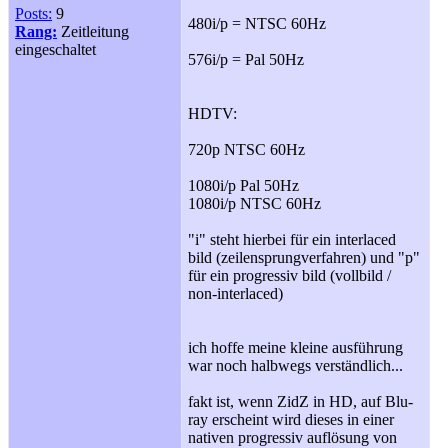
Posts:
9
480i/p = NTSC 60Hz
Rang:
Zeitleitung
eingeschaltet
576i/p = Pal 50Hz
HDTV:
720p NTSC 60Hz
1080i/p Pal 50Hz
1080i/p NTSC 60Hz
"i" steht hierbei für ein interlaced
bild (zeilensprungverfahren) und "p"
für ein progressiv bild (vollbild /
non-interlaced)
ich hoffe meine kleine ausführung
war noch halbwegs verständlich...
fakt ist, wenn ZidZ in HD, auf Blu-
ray erscheint wird dieses in einer
nativen progressiv auflösung von