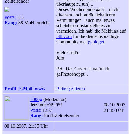
Zeitreisender
überhaupt zu tun)...
Dieses Wochenende gab's - nach
diversen noch gerüchtehafteren
Posts:
115
Vermutungen - auch mal etwas
Rang:
88 MpH erreicht
scheinbar substanzielleres zu
vermelden. Ich hab' die Meldung auf
bttf.com
für die deutschsprachige
Community mal
gebloggt
.
Viele Grüße
Jörg
P.S.: Das Cover ist natürlich
gePhotoshoppt...
Profil
E-Mail
www
Beitrag zitieren
n000g
(Moderator)
Jetzt nur €49,95!
08.10.2007,
Posts:
1257
21:35 Uhr
Rang:
Profi-Zeitreisender
08.10.2007, 21:35 Uhr