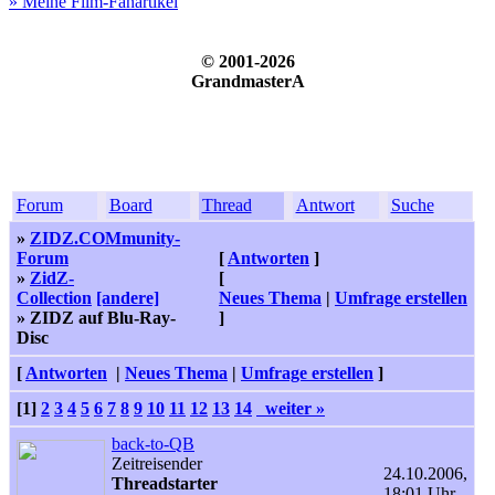
» Meine Film-Fanartikel
© 2001-2026
GrandmasterA
Forum
Board
Thread
Antwort
Suche
»
ZIDZ.COMmunity-
Forum
[
Antworten
]
»
ZidZ-
[
Collection
[andere]
Neues Thema
|
Umfrage erstellen
» ZIDZ auf Blu-Ray-
]
Disc
[
Antworten
|
Neues Thema
|
Umfrage erstellen
]
[1]
2
3
4
5
6
7
8
9
10
11
12
13
14
weiter »
back-to-QB
Zeitreisender
24.10.2006,
Threadstarter
18:01 Uhr