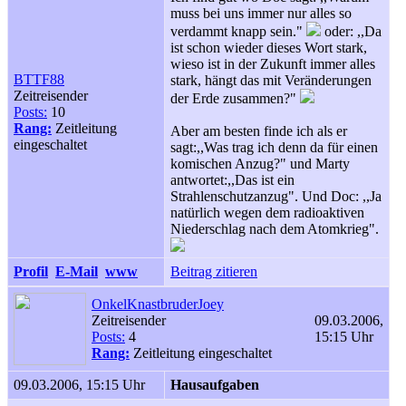
muss bei uns immer nur alles so
verdammt knapp sein."
oder: ,,Da
ist schon wieder dieses Wort stark,
wieso ist in der Zukunft immer alles
BTTF88
stark, hängt das mit Veränderungen
Zeitreisender
der Erde zusammen?"
Posts:
10
Rang:
Zeitleitung
Aber am besten finde ich als er
eingeschaltet
sagt:,,Was trag ich denn da für einen
komischen Anzug?" und Marty
antwortet:,,Das ist ein
Strahlenschutzanzug". Und Doc: ,,Ja
natürlich wegen dem radioaktiven
Niederschlag nach dem Atomkrieg".
Profil
E-Mail
www
Beitrag zitieren
OnkelKnastbruderJoey
Zeitreisender
09.03.2006,
Posts:
4
15:15 Uhr
Rang:
Zeitleitung eingeschaltet
09.03.2006, 15:15 Uhr
Hausaufgaben