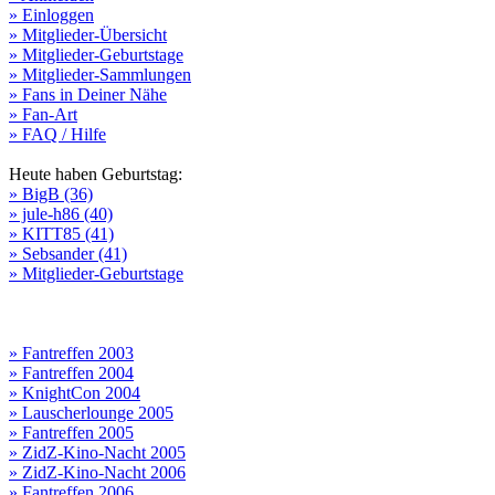
» Einloggen
» Mitglieder-Übersicht
» Mitglieder-Geburtstage
» Mitglieder-Sammlungen
» Fans in Deiner Nähe
» Fan-Art
» FAQ / Hilfe
Heute haben Geburtstag:
» BigB (36)
» jule-h86 (40)
» KITT85 (41)
» Sebsander (41)
» Mitglieder-Geburtstage
» Fantreffen 2003
» Fantreffen 2004
» KnightCon 2004
» Lauscherlounge 2005
» Fantreffen 2005
» ZidZ-Kino-Nacht 2005
» ZidZ-Kino-Nacht 2006
» Fantreffen 2006