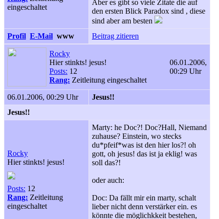
Aber es gibt so viele Zitate die auf
eingeschaltet
den ersten Blick Paradox sind , diese
sind aber am besten
Profil
E-Mail
www
Beitrag zitieren
Rocky
Hier stinkts! jesus!
06.01.2006,
Posts:
12
00:29 Uhr
Rang:
Zeitleitung eingeschaltet
06.01.2006, 00:29 Uhr
Jesus!!
Jesus!!
Marty: he Doc?! Doc?Hall, Niemand
zuhause? Einstein, wo stecks
du*pfeif*was ist den hier los?! oh
Rocky
gott, oh jesus! das ist ja eklig! was
Hier stinkts! jesus!
soll das?!
oder auch:
Posts:
12
Rang:
Zeitleitung
Doc: Da fällt mir ein marty, schalt
eingeschaltet
lieber nicht denn verstärker ein. es
könnte die möglichkkeit bestehen,