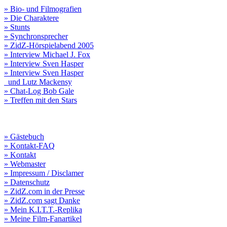
» Bio- und Filmografien
» Die Charaktere
» Stunts
» Synchronsprecher
» ZidZ-Hörspielabend 2005
» Interview Michael J. Fox
» Interview Sven Hasper
» Interview Sven Hasper
und Lutz Mackensy
» Chat-Log Bob Gale
» Treffen mit den Stars
» Gästebuch
» Kontakt-FAQ
» Kontakt
» Webmaster
» Impressum / Disclamer
» Datenschutz
» ZidZ.com in der Presse
» ZidZ.com sagt Danke
» Mein K.I.T.T.-Replika
» Meine Film-Fanartikel