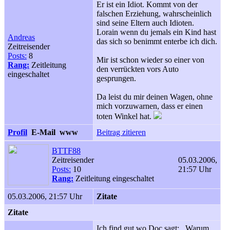
Er ist ein Idiot. Kommt von der
falschen Erziehung, wahrscheinlich
sind seine Eltern auch Idioten.
Lorain wenn du jemals ein Kind hast
Andreas
das sich so benimmt enterbe ich dich.
Zeitreisender
Posts:
8
Mir ist schon wieder so einer von
Rang:
Zeitleitung
den verrückten vors Auto
eingeschaltet
gesprungen.
Da leist du mir deinen Wagen, ohne
mich vorzuwarnen, dass er einen
toten Winkel hat.
Profil
E-Mail
www
Beitrag zitieren
BTTF88
Zeitreisender
05.03.2006,
Posts:
10
21:57 Uhr
Rang:
Zeitleitung eingeschaltet
05.03.2006, 21:57 Uhr
Zitate
Zitate
Ich find gut wo Doc sagt: ,,Warum