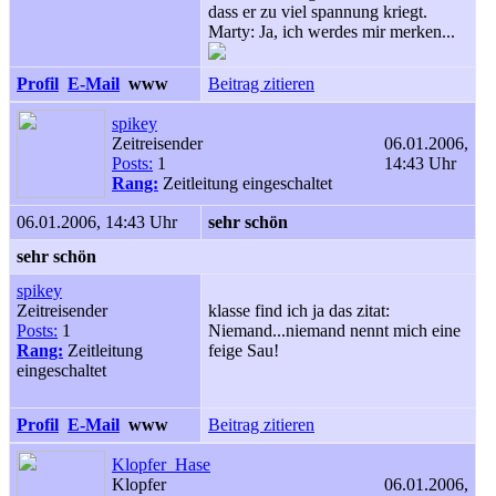
dass er zu viel spannung kriegt.
Marty: Ja, ich werdes mir merken...
Profil
E-Mail
www
Beitrag zitieren
spikey
Zeitreisender
06.01.2006,
Posts:
1
14:43 Uhr
Rang:
Zeitleitung eingeschaltet
06.01.2006, 14:43 Uhr
sehr schön
sehr schön
spikey
Zeitreisender
klasse find ich ja das zitat:
Posts:
1
Niemand...niemand nennt mich eine
Rang:
Zeitleitung
feige Sau!
eingeschaltet
Profil
E-Mail
www
Beitrag zitieren
Klopfer_Hase
Klopfer
06.01.2006,