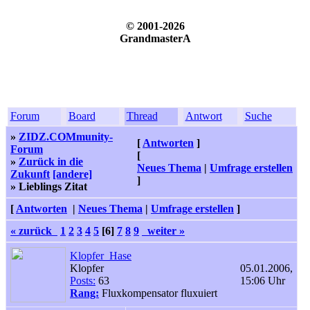
© 2001-2026
GrandmasterA
Forum
Board
Thread
Antwort
Suche
»
ZIDZ.COMmunity-
[
Antworten
]
Forum
[
»
Zurück in die
Neues Thema
|
Umfrage erstellen
Zukunft
[andere]
]
» Lieblings Zitat
[
Antworten
|
Neues Thema
|
Umfrage erstellen
]
« zurück
1
2
3
4
5
[6]
7
8
9
weiter »
Klopfer_Hase
Klopfer
05.01.2006,
Posts:
63
15:06 Uhr
Rang:
Fluxkompensator fluxuiert