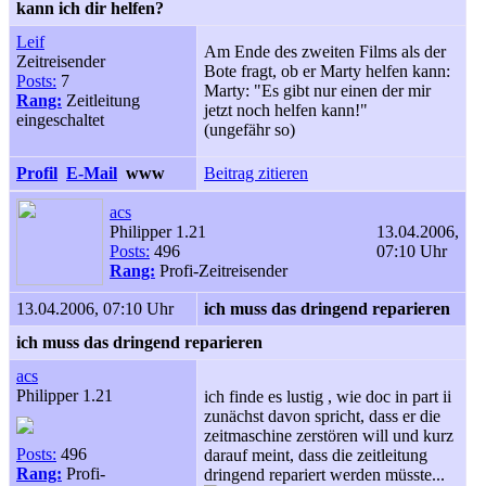
kann ich dir helfen?
Leif
Am Ende des zweiten Films als der
Zeitreisender
Bote fragt, ob er Marty helfen kann:
Posts:
7
Marty: "Es gibt nur einen der mir
Rang:
Zeitleitung
jetzt noch helfen kann!"
eingeschaltet
(ungefähr so)
Profil
E-Mail
www
Beitrag zitieren
acs
Philipper 1.21
13.04.2006,
Posts:
496
07:10 Uhr
Rang:
Profi-Zeitreisender
13.04.2006, 07:10 Uhr
ich muss das dringend reparieren
ich muss das dringend reparieren
acs
Philipper 1.21
ich finde es lustig , wie doc in part ii
zunächst davon spricht, dass er die
zeitmaschine zerstören will und kurz
Posts:
496
darauf meint, dass die zeitleitung
Rang:
Profi-
dringend repariert werden müsste...