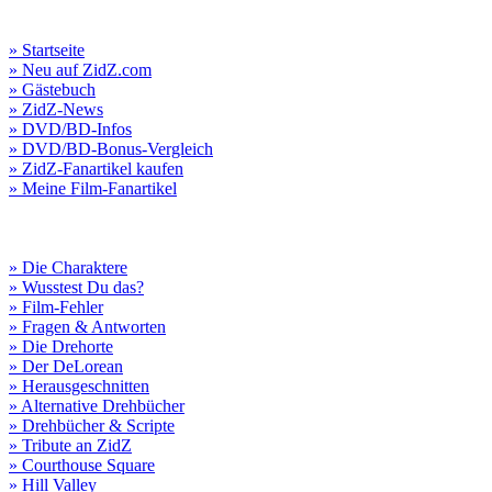
» Startseite
» Neu auf ZidZ.com
» Gästebuch
» ZidZ-News
» DVD/BD-Infos
» DVD/BD-Bonus-Vergleich
» ZidZ-Fanartikel kaufen
» Meine Film-Fanartikel
» Die Charaktere
» Wusstest Du das?
» Film-Fehler
» Fragen & Antworten
» Die Drehorte
» Der DeLorean
» Herausgeschnitten
» Alternative Drehbücher
» Drehbücher & Scripte
» Tribute an ZidZ
» Courthouse Square
» Hill Valley