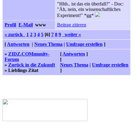
"Hhh.. ist das ein überfall?" - Doc:
"Äh, nein, ein wissenschaftliches
Experiment!" *gg*
Profil
E-Mail
www
Beitrag zitieren
« zurück
1
2
3
4
5
[6]
7
8
9
weiter »
[
Antworten
|
Neues Thema
|
Umfrage erstellen
]
»
ZIDZ.COMmunity-
[
Antworten
]
Forum
[
»
Zurück in die Zukunft
Neues Thema
|
Umfrage erstellen
» Lieblings Zitat
]