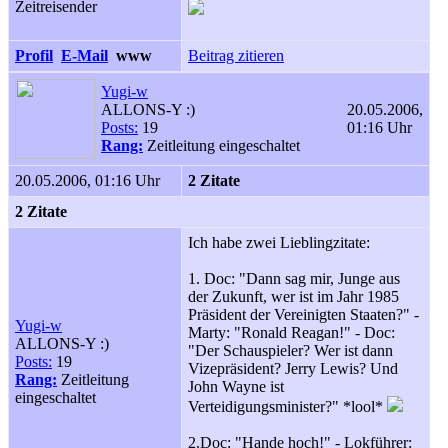
Zeitreisender
Profil
E-Mail
www
Beitrag zitieren
Yugi-w
ALLONS-Y :)
20.05.2006,
Posts:
19
01:16 Uhr
Rang:
Zeitleitung eingeschaltet
20.05.2006, 01:16 Uhr
2 Zitate
2 Zitate
Ich habe zwei Lieblingzitate:
1. Doc: "Dann sag mir, Junge aus
der Zukunft, wer ist im Jahr 1985
Präsident der Vereinigten Staaten?" -
Yugi-w
Marty: "Ronald Reagan!" - Doc:
ALLONS-Y :)
"Der Schauspieler? Wer ist dann
Posts:
19
Vizepräsident? Jerry Lewis? Und
Rang:
Zeitleitung
John Wayne ist
eingeschaltet
Verteidigungsminister?" *lool*
2.Doc: "Hande hoch!" - Lokführer: