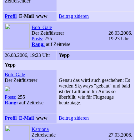
Zeitreisender
Profil
E-Mail
www
Beitrag zitieren
Bob_Gale
Der Zeitflüsterer
26.03.2006,
Posts:
255
19:23 Uhr
Rang:
auf Zeitreise
26.03.2006, 19:23 Uhr
Yepp
Yepp
Bob_Gale
Der Zeitflüsterer
Genau das wird auch geschehen: Es
werden Skyways "gebaut" und bald
ist der Luftraum für Autos so
Posts:
255
überfüllt, wie für Flugzeuge
Rang:
auf Zeitreise
heutzutage.
Profil
E-Mail
www
Beitrag zitieren
Katriona
Zeitreisende
27.03.2006,