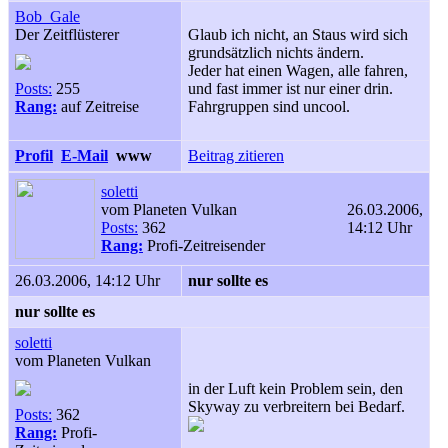
Bob_Gale
Der Zeitflüsterer
Glaub ich nicht, an Staus wird sich
grundsätzlich nichts ändern.
Jeder hat einen Wagen, alle fahren,
Posts:
255
und fast immer ist nur einer drin.
Rang:
auf Zeitreise
Fahrgruppen sind uncool.
Profil
E-Mail
www
Beitrag zitieren
soletti
vom Planeten Vulkan
26.03.2006,
Posts:
362
14:12 Uhr
Rang:
Profi-Zeitreisender
26.03.2006, 14:12 Uhr
nur sollte es
nur sollte es
soletti
vom Planeten Vulkan
in der Luft kein Problem sein, den
Skyway zu verbreitern bei Bedarf.
Posts:
362
Rang:
Profi-