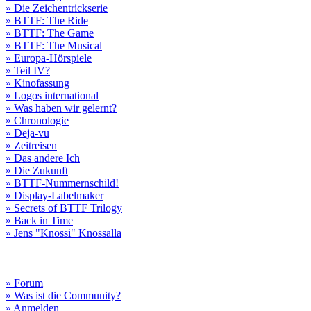
» Die Zeichentrickserie
» BTTF: The Ride
» BTTF: The Game
» BTTF: The Musical
» Europa-Hörspiele
» Teil IV?
» Kinofassung
» Logos international
» Was haben wir gelernt?
» Chronologie
» Deja-vu
» Zeitreisen
» Das andere Ich
» Die Zukunft
» BTTF-Nummernschild!
» Display-Labelmaker
» Secrets of BTTF Trilogy
» Back in Time
» Jens "Knossi" Knossalla
» Forum
» Was ist die Community?
» Anmelden