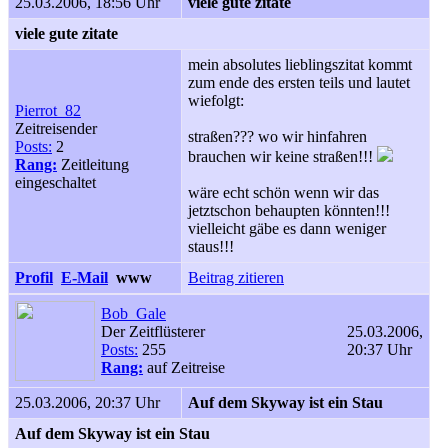
25.03.2006, 18:56 Uhr
viele gute zitate
viele gute zitate
mein absolutes lieblingszitat kommt
zum ende des ersten teils und lautet
wiefolgt:
Pierrot_82
Zeitreisender
straßen??? wo wir hinfahren
Posts:
2
brauchen wir keine straßen!!!
Rang:
Zeitleitung
eingeschaltet
wäre echt schön wenn wir das
jetztschon behaupten könnten!!!
vielleicht gäbe es dann weniger
staus!!!
Profil
E-Mail
www
Beitrag zitieren
Bob_Gale
Der Zeitflüsterer
25.03.2006,
Posts:
255
20:37 Uhr
Rang:
auf Zeitreise
25.03.2006, 20:37 Uhr
Auf dem Skyway ist ein Stau
Auf dem Skyway ist ein Stau