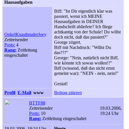
Hausaufgaben
Biff: "Ist Dir eigentlich klar was
passiert, wenn ich MEINE
Hausaufgaben in DEINER
Handschrift abliefere? Ich fliege
achtkantig von der Schule! Du willst
OnkelKnastbruderJoey
doch nicht, daß das passiert?"
Zeitreisender
George zögert.
Posts:
4
Biff mit Nachdruck: "Willst Du
Rang:
Zeitleitung
das???"
eingeschaltet
George: "Nein, natürlich nicht Biff,
wie könnte ich sowas wollen!?"
Biff (wissend, daß das nicht ernst
gemeint war): "NEIN - nein, nein!"
Genial!
Profil
E-Mail
www
Beitrag zitieren
BTTF88
Zeitreisender
19.03.2006,
Posts:
10
19:24 Uhr
Rang:
Zeitleitung eingeschaltet
19.03.2006, 19:24 Uhr
Heute...