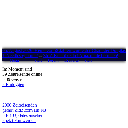
06. August 2026: Heute vor 58 Jahren wurde der Charakter Douglas
J. Needles geboren!
--
ZidZ-Fanartikel bei Amazon.de bestellen!
Menü
Start
Forum
Drehorte
Stars
Im Moment sind
39 Zeitreisende online:
» 39 Gäste
» Einloggen
2000 Zeitreisenden
gefällt ZidZ.com auf FB
» FB-Updates ansehen
» jetzt Fan werden