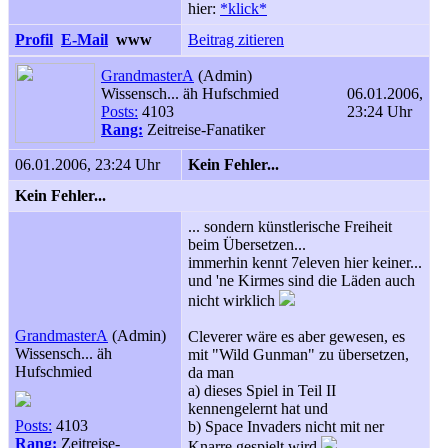
hier:
*klick*
Profil
E-Mail
www
Beitrag zitieren
GrandmasterA
(Admin)
Wissensch... äh Hufschmied
06.01.2006,
Posts:
4103
23:24 Uhr
Rang:
Zeitreise-Fanatiker
06.01.2006, 23:24 Uhr
Kein Fehler...
Kein Fehler...
... sondern künstlerische Freiheit
beim Übersetzen...
immerhin kennt 7eleven hier keiner...
und 'ne Kirmes sind die Läden auch
nicht wirklich
GrandmasterA
(Admin)
Cleverer wäre es aber gewesen, es
Wissensch... äh
mit "Wild Gunman" zu übersetzen,
Hufschmied
da man
a) dieses Spiel in Teil II
kennengelernt hat und
Posts:
4103
b) Space Invaders nicht mit ner
Rang:
Zeitreise-
Knarre gespielt wird