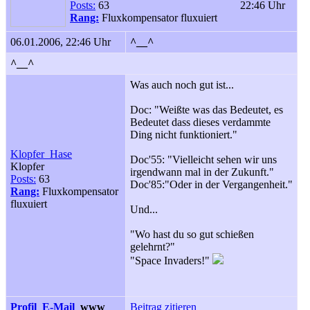
Posts:
63
22:46 Uhr
Rang:
Fluxkompensator fluxuiert
06.01.2006, 22:46 Uhr
^__^
^__^
Was auch noch gut ist...
Doc: "Weißte was das Bedeutet, es
Bedeutet dass dieses verdammte
Ding nicht funktioniert."
Klopfer_Hase
Doc'55: "Vielleicht sehen wir uns
Klopfer
irgendwann mal in der Zukunft."
Posts:
63
Doc'85:"Oder in der Vergangenheit."
Rang:
Fluxkompensator
fluxuiert
Und...
"Wo hast du so gut schießen
gelehrnt?"
"Space Invaders!"
Profil
E-Mail
www
Beitrag zitieren