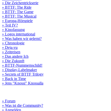
» Die Zeichentrickserie
» BTTF: The Ride
» BTTF: The Game
» BTTF: The Musical
» Europa-Hörspiele
» Teil IV?
» Kinofassung
» Logos international
» Was haben wir gelernt?
» Chronologie
» Deja-vu
» Zeitreisen
» Das andere Ich
» Die Zukunft
» BTTF-Nummernschild!
» Display-Labelmaker
» Secrets of BTTF Trilogy
» Back in Time
» Jens "Knossi" Knossalla
» Forum
» Was ist die Community?
» Anmelden