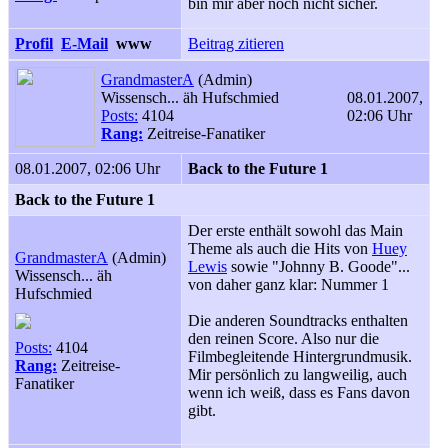
bin mir aber noch nicht sicher.
Profil
E-Mail
www
Beitrag zitieren
GrandmasterA
(Admin)
Wissensch... äh Hufschmied
08.01.2007,
Posts:
4104
02:06 Uhr
Rang:
Zeitreise-Fanatiker
08.01.2007, 02:06 Uhr
Back to the Future 1
Back to the Future 1
Der erste enthält sowohl das Main
Theme als auch die Hits von
Huey
GrandmasterA
(Admin)
Lewis
sowie "Johnny B. Goode"...
Wissensch... äh
von daher ganz klar: Nummer 1
Hufschmied
Die anderen Soundtracks enthalten
den reinen Score. Also nur die
Posts:
4104
Filmbegleitende Hintergrundmusik.
Rang:
Zeitreise-
Mir persönlich zu langweilig, auch
Fanatiker
wenn ich weiß, dass es Fans davon
gibt.