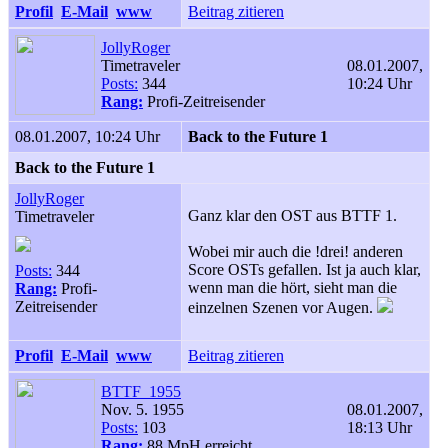
Profil
E-Mail
www
Beitrag zitieren
JollyRoger
Timetraveler
08.01.2007,
Posts:
344
10:24 Uhr
Rang:
Profi-Zeitreisender
08.01.2007, 10:24 Uhr
Back to the Future 1
Back to the Future 1
JollyRoger
Ganz klar den OST aus BTTF 1.
Timetraveler
Wobei mir auch die !drei! anderen
Score OSTs gefallen. Ist ja auch klar,
Posts:
344
wenn man die hört, sieht man die
Rang:
Profi-
Zeitreisender
einzelnen Szenen vor Augen.
Profil
E-Mail
www
Beitrag zitieren
BTTF_1955
Nov. 5. 1955
08.01.2007,
Posts:
103
18:13 Uhr
Rang:
88 MpH erreicht