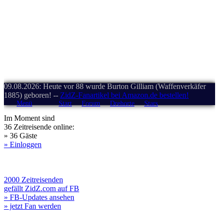
09.08.2026: Heute vor 88 wurde Burton Gilliam (Waffenverkäfer
1885) geboren! --
ZidZ-Fanartikel bei Amazon.de bestellen!
Menü
Start
Forum
Drehorte
Stars
Im Moment sind
36 Zeitreisende online:
» 36 Gäste
» Einloggen
2000 Zeitreisenden
gefällt ZidZ.com auf FB
» FB-Updates ansehen
» jetzt Fan werden