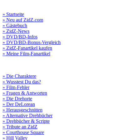
» Startseite
» Neu auf ZidZ.com
» Gästebuch
» ZidZ-News
» DVD/BD-Infos
» DVD/BD-Bonus-Vergleich
» ZidZ-Fanartikel kaufen
» Meine Film-Fanartikel
» Die Charaktere
» Wusstest Du das?
» Film-Fehler
» Fragen & Antworten
» Die Drehorte
» Der DeLorean
» Herausgeschnitten
» Alternative Drehbücher
» Drehbücher & Scripte
» Tribute an ZidZ
» Courthouse Square
» Hill Valley