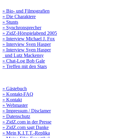
» Bio- und Filmografien
» Die Charaktere
» Stunts
» Synchronsprecher
» ZidZ-Hörspielabend 2005
» Interview Michael J. Fox
» Interview Sven Hasper
» Interview Sven Hasper
und Lutz Mackensy
» Chat-Log Bob Gale
» Treffen mit den Stars
» Gästebuch
» Kontakt-FAQ
» Kontakt
» Webmaster
» Impressum / Disclamer
» Datenschutz
» ZidZ.com in der Presse
» ZidZ.com sagt Danke
» Mein K.I.T.T.-Replika