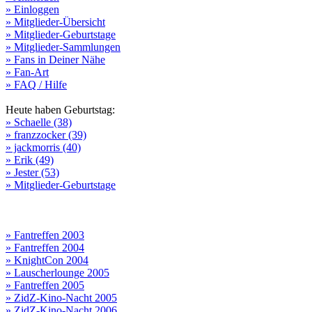
» Einloggen
» Mitglieder-Übersicht
» Mitglieder-Geburtstage
» Mitglieder-Sammlungen
» Fans in Deiner Nähe
» Fan-Art
» FAQ / Hilfe
Heute haben Geburtstag:
» Schaelle (38)
» franzzocker (39)
» jackmorris (40)
» Erik (49)
» Jester (53)
» Mitglieder-Geburtstage
» Fantreffen 2003
» Fantreffen 2004
» KnightCon 2004
» Lauscherlounge 2005
» Fantreffen 2005
» ZidZ-Kino-Nacht 2005
» ZidZ-Kino-Nacht 2006