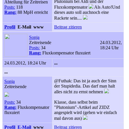
Plutonium bei Aldi und der
Abteilung für Zeitreisen
Posts:
118
Fluxskompensator
Als Auto!Und
Rang:
88 MpH erreicht
dieses auto soll auchnoch eine
Rackete sein....
Profil
E-Mail
www
Beitrag zitieren
Sonja
Zeitreisende
24.03.2012,
Posts:
34
18:24 Uhr
Rang:
Fluxkompensator fluxuiert
24.03.2012, 18:24 Uhr
...
...
@Futhak: Das ist ja auch der Sinn
Sonja
der Stupidedia. Das darf man halt
Zeitreisende
alles nicht zu ernst nehmen
Posts:
34
Klasse, dass selbst beim
Rang:
Fluxkompensator
"Plutonium"-Artikel auf ZIDZ
fluxuiert
angespielt wird (gehen wir einfach
mal davon aus)
Profil
E-Mail
www
Beitrag zitieren