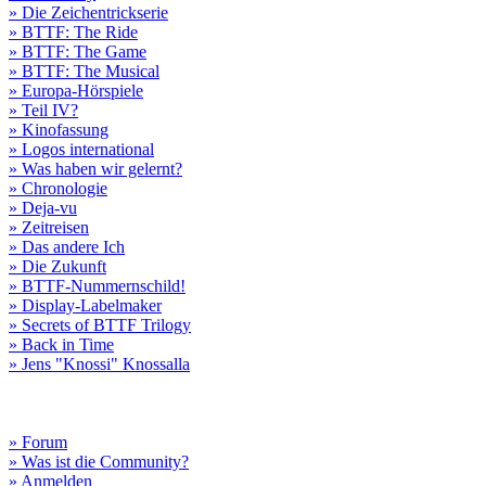
» Die Zeichentrickserie
» BTTF: The Ride
» BTTF: The Game
» BTTF: The Musical
» Europa-Hörspiele
» Teil IV?
» Kinofassung
» Logos international
» Was haben wir gelernt?
» Chronologie
» Deja-vu
» Zeitreisen
» Das andere Ich
» Die Zukunft
» BTTF-Nummernschild!
» Display-Labelmaker
» Secrets of BTTF Trilogy
» Back in Time
» Jens "Knossi" Knossalla
» Forum
» Was ist die Community?
» Anmelden