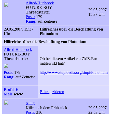
Alfred-Hitchcock
FUTURE-BOY
29.05.2007,
Threadstarter
15:37 Uhr
Posts:
179
Rang:
auf Zeitreise
29.05.2007, 15:37
Hilfreiches über die Beschaffung von
Uhr
Plutonium
Hilfreiches über die Beschaffung von Plutonium
Alfred-Hitchcock
FUTURE-BOY
Threadstarter
Ob bei diesem Artikel ein ZidZ-Fan
mitgewirkt hat?
Posts:
179
http://www.stupidedia.org/stupi/Plutonium
Rang:
auf Zeitreise
Profil
E-
Beitrag zitieren
Mail
www
tzillig
Kille nach dem Frühstück
29.05.2007,
Posts:
316
22:53 Uhr