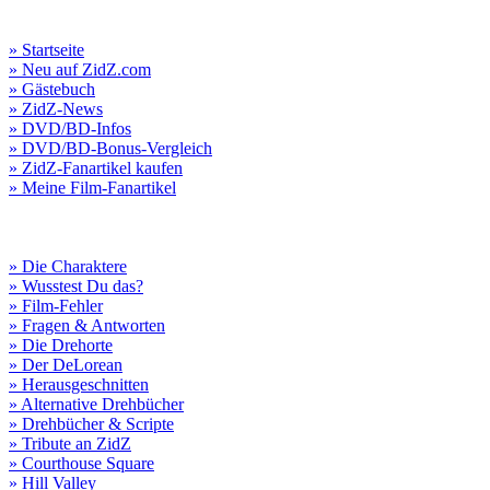
» Startseite
» Neu auf ZidZ.com
» Gästebuch
» ZidZ-News
» DVD/BD-Infos
» DVD/BD-Bonus-Vergleich
» ZidZ-Fanartikel kaufen
» Meine Film-Fanartikel
» Die Charaktere
» Wusstest Du das?
» Film-Fehler
» Fragen & Antworten
» Die Drehorte
» Der DeLorean
» Herausgeschnitten
» Alternative Drehbücher
» Drehbücher & Scripte
» Tribute an ZidZ
» Courthouse Square
» Hill Valley