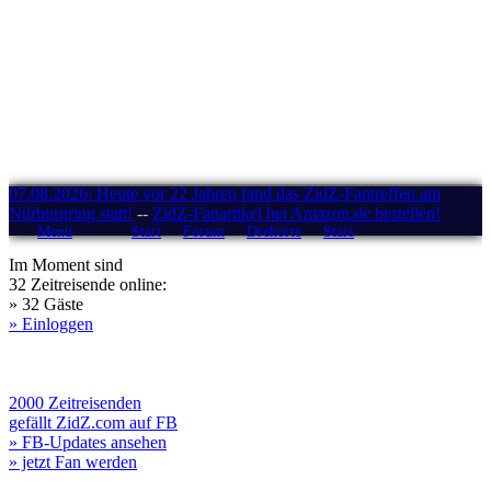
07.08.2026: Heute vor 22 Jahren fand das ZidZ-Fantreffen am
Nürburgring statt!
--
ZidZ-Fanartikel bei Amazon.de bestellen!
Menü
Start
Forum
Drehorte
Stars
Im Moment sind
32 Zeitreisende online:
» 32 Gäste
» Einloggen
2000 Zeitreisenden
gefällt ZidZ.com auf FB
» FB-Updates ansehen
» jetzt Fan werden