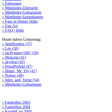
» Einloggen
» Mitglieder-Übersicht
» Mitglieder-Geburtstage
» Mitglieder-Sammlungen
» Fans in Deiner Nähe
» Fan-Art
» FAQ / Hilfe
Heute haben Geburtstag:
» JimiHendrix (37)
» Lee (38)
» mcflymarty1987 (39)
» Mokujin (41)
» skydjoe (45)
» PepsiPerfekt (47)
» Matze_Mc_Fly (47)
» Norrec (48)
» Jules_and_Verne (54)
» Mitglieder-Geburtstage
» Fantreffen 2003
» Fantreffen 2004
» KnightCon 2004