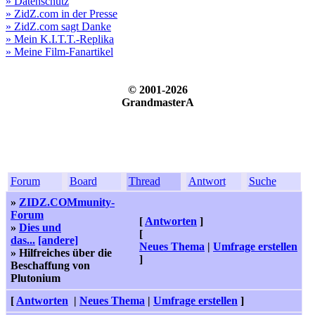
» Datenschutz
» ZidZ.com in der Presse
» ZidZ.com sagt Danke
» Mein K.I.T.T.-Replika
» Meine Film-Fanartikel
© 2001-2026
GrandmasterA
Forum
Board
Thread
Antwort
Suche
»
ZIDZ.COMmunity-
Forum
[
Antworten
]
»
Dies und
[
das...
[andere]
Neues Thema
|
Umfrage erstellen
» Hilfreiches über die
]
Beschaffung von
Plutonium
[
Antworten
|
Neues Thema
|
Umfrage erstellen
]