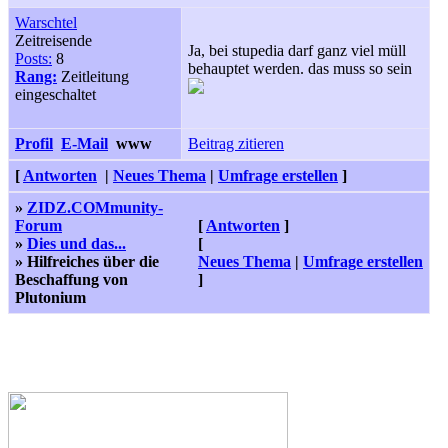
Warschtel
Zeitreisende
Ja, bei stupedia darf ganz viel müll
Posts:
8
behauptet werden. das muss so sein
Rang:
Zeitleitung
eingeschaltet
Profil
E-Mail
www
Beitrag zitieren
[
Antworten
|
Neues Thema
|
Umfrage erstellen
]
»
ZIDZ.COMmunity-
Forum
[
Antworten
]
»
Dies und das...
[
» Hilfreiches über die
Neues Thema
|
Umfrage erstellen
Beschaffung von
]
Plutonium