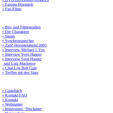
» Europa-Hörspiele
» Fan-Filme
» Bio- und Filmografien
» Die Charaktere
» Stunts
» Synchronsprecher
» ZidZ-Hörspielabend 2005
» Interview Michael J. Fox
» Interview Sven Hasper
» Interview Sven Hasper
und Lutz Mackensy
» Chat-Log Bob Gale
» Treffen mit den Stars
» Gästebuch
» Kontakt-FAQ
» Kontakt
» Webmaster
» Impressum / Disclamer