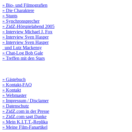
» Bio- und Filmografien
» Die Charaktere
» Stunts
» Synchronsprecher
» ZidZ-Hörspielabend 2005
» Interview Michael J. Fox
» Interview Sven Hasper
» Interview Sven Hasper
und Lutz Mackensy
» Chat-Log Bob Gale
» Treffen mit den Stars
» Gästebuch
» Kontakt-FAQ
» Kontakt
» Webmaster
» Impressum / Disclamer
» Datenschutz
» ZidZ.com in der Presse
» ZidZ.com sagt Danke
» Mein K.I.T.T.-Replika
» Meine Film-Fanartikel