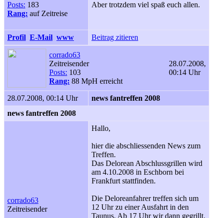
Posts:
183
Aber trotzdem viel spaß euch allen.
Rang:
auf Zeitreise
Profil
E-Mail
www
Beitrag zitieren
corrado63
Zeitreisender
28.07.2008,
Posts:
103
00:14 Uhr
Rang:
88 MpH erreicht
28.07.2008, 00:14 Uhr
news fantreffen 2008
news fantreffen 2008
Hallo,
hier die abschliessenden News zum
Treffen.
Das Delorean Abschlussgrillen wird
am 4.10.2008 in Eschborn bei
Frankfurt stattfinden.
Die Deloreanfahrer treffen sich um
corrado63
12 Uhr zu einer Ausfahrt in den
Zeitreisender
Taunus. Ab 17 Uhr wir dann gegrillt.