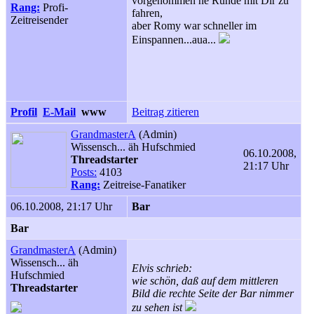
vorgenommen ne Runde mit Dir zu
Rang:
Profi-
fahren,
Zeitreisender
aber Romy war schneller im
Einspannen...aua...
Profil
E-Mail
www
Beitrag zitieren
GrandmasterA
(Admin)
Wissensch... äh Hufschmied
06.10.2008,
Threadstarter
21:17 Uhr
Posts:
4103
Rang:
Zeitreise-Fanatiker
06.10.2008, 21:17 Uhr
Bar
Bar
GrandmasterA
(Admin)
Wissensch... äh
Elvis schrieb:
Hufschmied
wie schön, daß auf dem mittleren
Threadstarter
Bild die rechte Seite der Bar nimmer
zu sehen ist