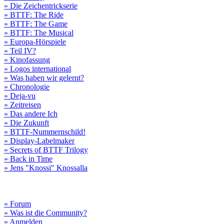
» Die Zeichentrickserie
» BTTF: The Ride
» BTTF: The Game
» BTTF: The Musical
» Europa-Hörspiele
» Teil IV?
» Kinofassung
» Logos international
» Was haben wir gelernt?
» Chronologie
» Deja-vu
» Zeitreisen
» Das andere Ich
» Die Zukunft
» BTTF-Nummernschild!
» Display-Labelmaker
» Secrets of BTTF Trilogy
» Back in Time
» Jens "Knossi" Knossalla
» Forum
» Was ist die Community?
» Anmelden