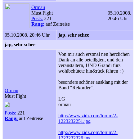
Ormau
Must Fight
05.10.2008,
Posts:
221
20:46 Uhr
Rang:
auf Zeitreise
05.10.2008, 20:46 Uhr
jap, sehr schee
jap, sehr schee
Von mir auch erstmal nen herzlichen
Dank an alle beteiligten, und den
veranstaltern, UND Grandi fürs
wohlbehütete hin&rück fahren : )
besonders schöner ausklang mit der
Band "Rekorder".
Ormau
Must Fight
LG
ormau
Posts:
221
http://www.zidz.com/forum/2-
Rang:
auf Zeitreise
1223232251.jpg
http://www.zidz.com/forum/2-
1223232326.jpg