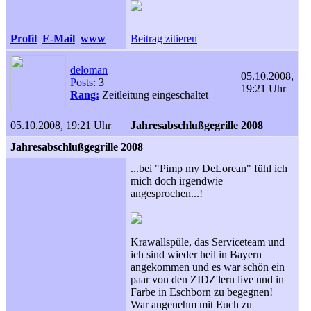
Profil
E-Mail
www
Beitrag zitieren
deloman
05.10.2008,
Posts:
3
19:21 Uhr
Rang:
Zeitleitung eingeschaltet
05.10.2008, 19:21 Uhr
Jahresabschlußgegrille 2008
Jahresabschlußgegrille 2008
...bei "Pimp my DeLorean" fühl ich
mich doch irgendwie
angesprochen...!
Krawallspüle, das Serviceteam und
ich sind wieder heil in Bayern
angekommen und es war schön ein
paar von den ZIDZ'lern live und in
Farbe in Eschborn zu begegnen!
War angenehm mit Euch zu