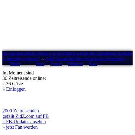
06. August 2026: Heute vor 58 Jahren wurde der Charakter Douglas
J. Needles geboren!
--
ZidZ-Fanartikel bei Amazon.de bestellen!
Menü
Start
Forum
Drehorte
Stars
Im Moment sind
36 Zeitreisende online:
» 36 Gäste
» Einloggen
2000 Zeitreisenden
gefällt ZidZ.com auf FB
» FB-Updates ansehen
» jetzt Fan werden