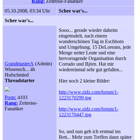
Rang:
Zeitreise-Fanatiker
05.10.2008, 03:34 Uhr
Schee war's...
Schee war's...
Sooo... gerade wieder daheim
eingetrudelt, nach einem
wunderschönen Tag in Eschborn
und Umgebung. 15 DeLoreans, jede
Menge netter Leute und eine
hervorragende Organisation durch
GrandmasterA
(Admin)
Corrado und Björn. Hat mir
Wissensch... äh
wiedereinmal sehr gut gefallen...
Hufschmied
Threadstarter
Hier noch 2 kleine Bilder:
http://www.zidz.com/forum/1-
Posts:
4103
1223170299.jpg
Rang:
Zeitreise-
Fanatiker
http://www.zidz.com/forum/1-
1223170447.jpg
So, und nun geh ich erstmal ins
Bett... Mehr zum Treffen dann später