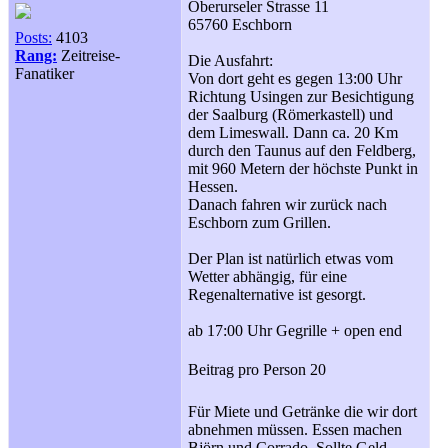
Oberurseler Strasse 11
65760 Eschborn
Posts:
4103
Rang:
Zeitreise-
Die Ausfahrt:
Fanatiker
Von dort geht es gegen 13:00 Uhr
Richtung Usingen zur Besichtigung
der Saalburg (Römerkastell) und
dem Limeswall. Dann ca. 20 Km
durch den Taunus auf den Feldberg,
mit 960 Metern der höchste Punkt in
Hessen.
Danach fahren wir zurück nach
Eschborn zum Grillen.
Der Plan ist natürlich etwas vom
Wetter abhängig, für eine
Regenalternative ist gesorgt.
ab 17:00 Uhr Gegrille + open end
Beitrag pro Person 20
Für Miete und Getränke die wir dort
abnehmen müssen. Essen machen
Björn und Corrado. Sollte Geld