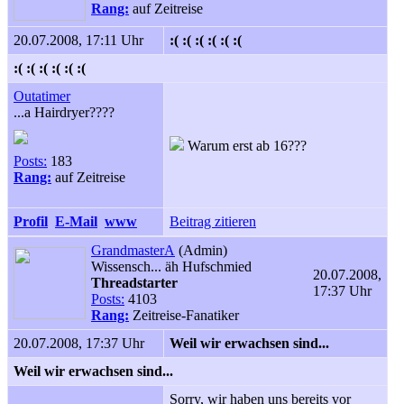
Rang:
auf Zeitreise
20.07.2008, 17:11 Uhr
:( :( :( :( :( :(
:( :( :( :( :( :(
Outatimer
...a Hairdryer????
Warum erst ab 16???
Posts:
183
Rang:
auf Zeitreise
Profil
E-Mail
www
Beitrag zitieren
GrandmasterA
(Admin)
Wissensch... äh Hufschmied
20.07.2008,
Threadstarter
17:37 Uhr
Posts:
4103
Rang:
Zeitreise-Fanatiker
20.07.2008, 17:37 Uhr
Weil wir erwachsen sind...
Weil wir erwachsen sind...
Sorry, wir haben uns bereits vor