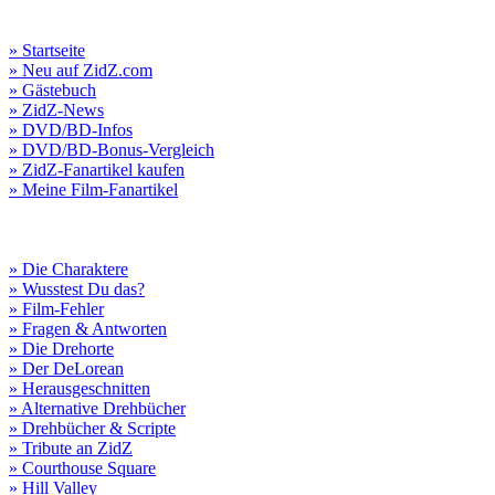
» Startseite
» Neu auf ZidZ.com
» Gästebuch
» ZidZ-News
» DVD/BD-Infos
» DVD/BD-Bonus-Vergleich
» ZidZ-Fanartikel kaufen
» Meine Film-Fanartikel
» Die Charaktere
» Wusstest Du das?
» Film-Fehler
» Fragen & Antworten
» Die Drehorte
» Der DeLorean
» Herausgeschnitten
» Alternative Drehbücher
» Drehbücher & Scripte
» Tribute an ZidZ
» Courthouse Square
» Hill Valley