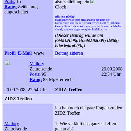
Posts:
15
also zeitleitung ein
Rang:
Zeitleitung
Clock
eingeschaltet
edit von n000g:
praktischerweise lässt sich anhand der liste der
kommenden ermitteln, wer am treffen nicht teilnehmen
kann/will/darf. daher ist dieser post nicht nur im falschen
thread, sondern sogar komplett hinfällig. :
-)
(Dieser Beitrag wurde am
20.09.2008, 16:58 Uhr von n000g
(bearbeitet am 20.09.2008, 16:58
bearbeitet)
Uhr von n000g)
Profil
E-Mail
www
Beitrag zitieren
Mallory
Zeitreisende
20.09.2008,
Posts:
95
22:54 Uhr
Rang:
88 MpH erreicht
20.09.2008, 22:54 Uhr
ZIDZ Treffen
ZIDZ Treffen
Ich hab noch ein paar Fragen zu dem
ZIDZ Treffen.
Mallory
1. Wie verläuft das ganze Treffen
Zeitreisende
genau ab?