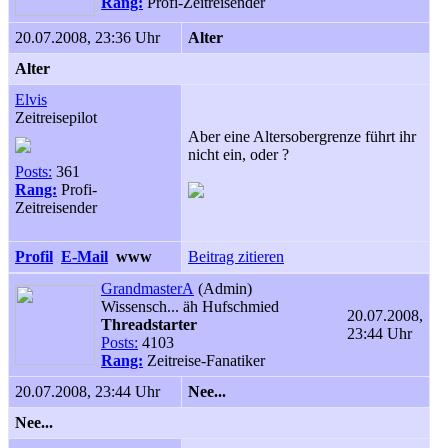
Rang:
Profi-Zeitreisender
20.07.2008, 23:36 Uhr
Alter
Alter
Elvis
Zeitreisepilot
Aber eine Altersobergrenze führt ihr
nicht ein, oder ?
Posts:
361
Rang:
Profi-
Zeitreisender
Profil
E-Mail
www
Beitrag zitieren
GrandmasterA
(Admin)
Wissensch... äh Hufschmied
20.07.2008,
Threadstarter
23:44 Uhr
Posts:
4103
Rang:
Zeitreise-Fanatiker
20.07.2008, 23:44 Uhr
Nee...
Nee...