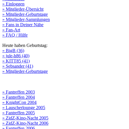
» Einloggen
» Mitglieder-Übersicht
» Mitglieder-Geburtstage
» Mitglieder-Sammlungen
» Fans in Deiner Nähe
» Fan-Art
» FAQ / Hilfe
Heute haben Geburtstag:
» BigB (36)
» jule-h86 (40)
» KITT85 (41)
» Sebsander (41)
» Mitglieder-Geburtstage
» Fantreffen 2003
» Fantreffen 2004
» KnightCon 2004
» Lauscherlounge 2005
» Fantreffen 2005
» ZidZ-Kino-Nacht 2005
» ZidZ-Kino-Nacht 2006
» Fantreffen 2006