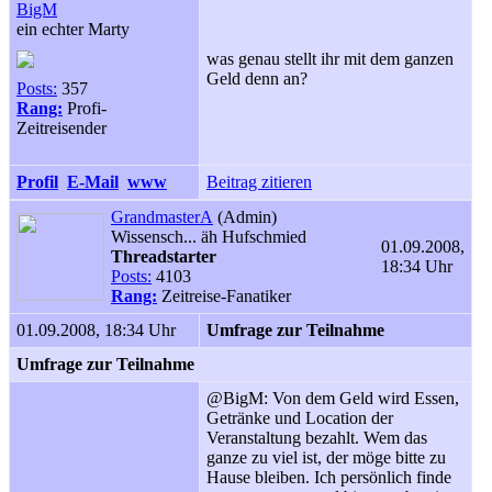
BigM
ein echter Marty
was genau stellt ihr mit dem ganzen
Geld denn an?
Posts:
357
Rang:
Profi-
Zeitreisender
Profil
E-Mail
www
Beitrag zitieren
GrandmasterA
(Admin)
Wissensch... äh Hufschmied
01.09.2008,
Threadstarter
18:34 Uhr
Posts:
4103
Rang:
Zeitreise-Fanatiker
01.09.2008, 18:34 Uhr
Umfrage zur Teilnahme
Umfrage zur Teilnahme
@BigM: Von dem Geld wird Essen,
Getränke und Location der
Veranstaltung bezahlt. Wem das
ganze zu viel ist, der möge bitte zu
Hause bleiben. Ich persönlich finde