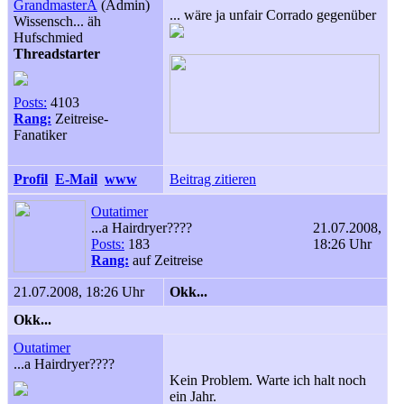
GrandmasterA
(Admin)
... wäre ja unfair Corrado gegenüber
Wissensch... äh
Hufschmied
Threadstarter
Posts:
4103
Rang:
Zeitreise-
Fanatiker
Profil
E-Mail
www
Beitrag zitieren
Outatimer
...a Hairdryer????
21.07.2008,
Posts:
183
18:26 Uhr
Rang:
auf Zeitreise
21.07.2008, 18:26 Uhr
Okk...
Okk...
Outatimer
...a Hairdryer????
Kein Problem. Warte ich halt noch
ein Jahr.