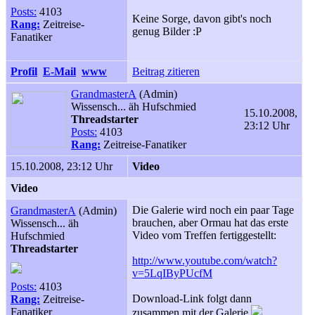
Posts:
4103
Keine Sorge, davon gibt's noch
Rang:
Zeitreise-
genug Bilder :P
Fanatiker
Profil
E-Mail
www
Beitrag zitieren
GrandmasterA
(Admin)
Wissensch... äh Hufschmied
15.10.2008,
Threadstarter
23:12 Uhr
Posts:
4103
Rang:
Zeitreise-Fanatiker
15.10.2008, 23:12 Uhr
Video
Video
Die Galerie wird noch ein paar Tage
GrandmasterA
(Admin)
brauchen, aber Ormau hat das erste
Wissensch... äh
Video vom Treffen fertiggestellt:
Hufschmied
Threadstarter
http://www.youtube.com/watch?
v=5LqIByPUcfM
Posts:
4103
Download-Link folgt dann
Rang:
Zeitreise-
Fanatiker
zusammen mit der Galerie