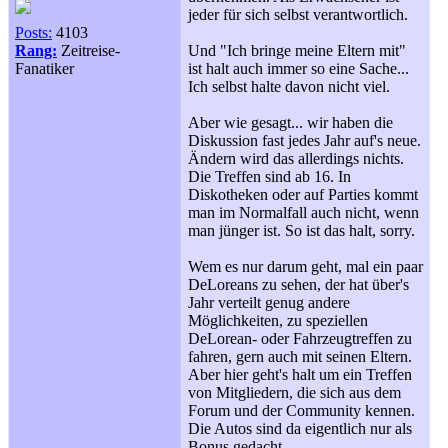
jeder für sich selbst verantwortlich.
Posts:
4103
Rang:
Zeitreise-
Und "Ich bringe meine Eltern mit"
Fanatiker
ist halt auch immer so eine Sache...
Ich selbst halte davon nicht viel.
Aber wie gesagt... wir haben die
Diskussion fast jedes Jahr auf's neue.
Ändern wird das allerdings nichts.
Die Treffen sind ab 16. In
Diskotheken oder auf Parties kommt
man im Normalfall auch nicht, wenn
man jünger ist. So ist das halt, sorry.
Wem es nur darum geht, mal ein paar
DeLoreans zu sehen, der hat über's
Jahr verteilt genug andere
Möglichkeiten, zu speziellen
DeLorean- oder Fahrzeugtreffen zu
fahren, gern auch mit seinen Eltern.
Aber hier geht's halt um ein Treffen
von Mitgliedern, die sich aus dem
Forum und der Community kennen.
Die Autos sind da eigentlich nur als
Bonus gedacht.