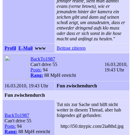
jennifer redete, sieht man dannel
evans (verne brown), wie er
jemandem hinter der kamera ein
zeichen gibt und dann auf seinen
schoß zeigt, um anzudeuten, dass er
entweder dringend aufs klo muss
oder dass er sich sonst in die hose
macht und anfängt zu heulen."
Profil
E-Mail
www
Beitrag zitieren
BackTo1987
Can't drive 55
16.03.2010,
Posts:
94
19:43 Uhr
Rang:
88 MpH erreicht
16.03.2010, 19:43 Uhr
Fun zwischendurch
Fun zwischendurch
Tut nix zur Sache und hilft nicht
weiter in diesem Thread, aber hab
BackTo1987
folgendes gif gefunden:
Can't drive 55
Posts:
94
http://i50.tinypic.com/2ia8thd.jpg
Rang:
88 MpH erreicht