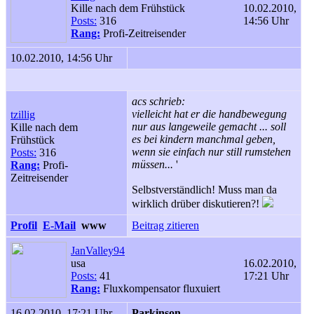
Kille nach dem Frühstück
10.02.2010,
Posts:
316
14:56 Uhr
Rang:
Profi-Zeitreisender
10.02.2010, 14:56 Uhr
acs schrieb:
vielleicht hat er die handbewegung
tzillig
nur aus langeweile gemacht ... soll
Kille nach dem
es bei kindern manchmal geben,
Frühstück
wenn sie einfach nur still rumstehen
Posts:
316
müssen...
'
Rang:
Profi-
Zeitreisender
Selbstverständlich! Muss man da
wirklich drüber diskutieren?!
Profil
E-Mail
www
Beitrag zitieren
JanValley94
usa
16.02.2010,
Posts:
41
17:21 Uhr
Rang:
Fluxkompensator fluxuiert
16.02.2010, 17:21 Uhr
Parkinson