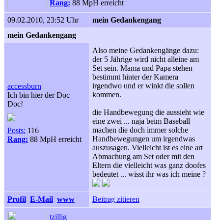
Rang:
88 MpH erreicht
09.02.2010, 23:52 Uhr
mein Gedankengang
mein Gedankengang
Also meine Gedankengänge dazu:
der 5 Jährige wird nicht alleine am
Set sein. Mama und Papa stehen
bestimmt hinter der Kamera
irgendwo und er winkt die sollen
accessburn
kommen.
Ich bin hier der Doc
Doc!
die Handbewegung die aussieht wie
eine zwei ... naja beim Baseball
machen die doch immer solche
Posts:
116
Handbewegungen um irgendwas
Rang:
88 MpH erreicht
auszusagen. Vielleicht ist es eine art
Abmachung am Set oder mit den
Eltern die vielleicht was ganz doofes
bedeutet ... wisst ihr was ich meine ?
Profil
E-Mail
www
Beitrag zitieren
tzillig