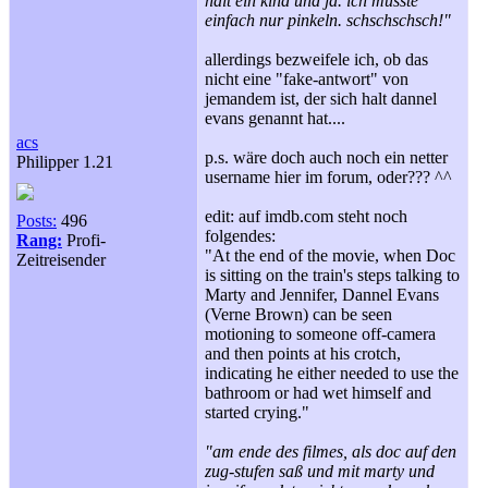
halt ein kind und ja. ich musste
einfach nur pinkeln. schschschsch!"
allerdings bezweifele ich, ob das
nicht eine "fake-antwort" von
jemandem ist, der sich halt dannel
evans genannt hat....
acs
p.s. wäre doch auch noch ein netter
Philipper 1.21
username hier im forum, oder??? ^^
edit: auf imdb.com steht noch
Posts:
496
folgendes:
Rang:
Profi-
"At the end of the movie, when Doc
Zeitreisender
is sitting on the train's steps talking to
Marty and Jennifer, Dannel Evans
(Verne Brown) can be seen
motioning to someone off-camera
and then points at his crotch,
indicating he either needed to use the
bathroom or had wet himself and
started crying."
"am ende des filmes, als doc auf den
zug-stufen saß und mit marty und