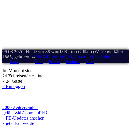
09.08.2026: Heute vor 88 wurde Burton Gilliam (Waffenverkäfer
1885) geboren! --
ZidZ-Fanartikel bei Amazon.de bestellen!
Menü
Start
Forum
Drehorte
Stars
Im Moment sind
24 Zeitreisende online:
» 24 Gäste
» Einloggen
2000 Zeitreisenden
gefällt ZidZ.com auf FB
» FB-Updates ansehen
» jetzt Fan werden