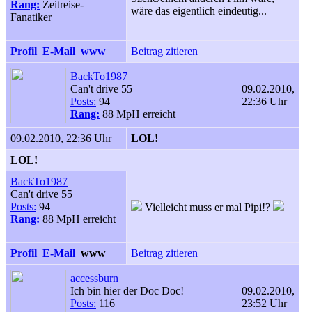
Rang:
Zeitreise-
wäre das eigentlich eindeutig...
Fanatiker
Profil
E-Mail
www
Beitrag zitieren
BackTo1987
Can't drive 55
09.02.2010,
Posts:
94
22:36 Uhr
Rang:
88 MpH erreicht
09.02.2010, 22:36 Uhr
LOL!
LOL!
BackTo1987
Can't drive 55
Posts:
94
Vielleicht muss er mal Pipi!?
Rang:
88 MpH erreicht
Profil
E-Mail
www
Beitrag zitieren
accessburn
Ich bin hier der Doc Doc!
09.02.2010,
Posts:
116
23:52 Uhr