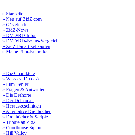
» Startseite
» Neu auf ZidZ.com
» Gästebuch
» ZidZ-News
» DVD/BD-Infos
» DVD/BD-Bonus-Vergleich
» ZidZ-Fanartikel kaufen
» Meine Film-Fanartikel
» Die Charaktere
» Wusstest Du das?
» Film-Fehler
» Fragen & Antworten
» Die Drehorte
» Der DeLorean
» Herausgeschnitten
» Alternative Drehbücher
» Drehbücher & Scripte
» Tribute an ZidZ
» Courthouse Square
» Hill Valley