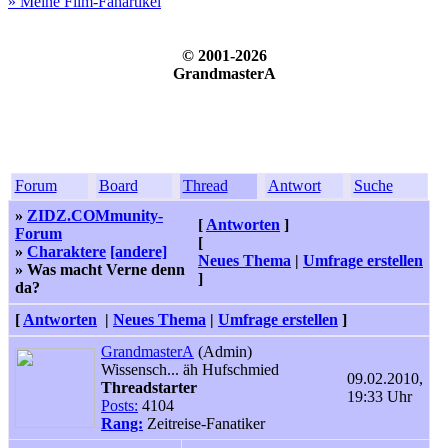
» Meine Film-Fanartikel
© 2001-2026
GrandmasterA
Forum
Board
Thread
Antwort
Suche
»
ZIDZ.COMmunity-
[
Antworten
]
Forum
[
»
Charaktere
[andere]
Neues Thema
|
Umfrage erstellen
» Was macht Verne denn
]
da?
[
Antworten
|
Neues Thema
|
Umfrage erstellen
]
GrandmasterA
(Admin)
Wissensch... äh Hufschmied
09.02.2010,
Threadstarter
19:33 Uhr
Posts:
4104
Rang:
Zeitreise-Fanatiker