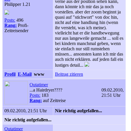
verne aus der position sehen kann,
Philipper 1.21
dann könnte ich mir das ja noch
vorstellen. aber der zoom beginnt ja
quasi auf "stichwort" von doc hin,
Posts:
496
nicht auf eine handlung hin (wenn
Rang:
Profi-
ihr versteht, was ich meine).
Zeitreisender
vielleicht hat er die handbewegung
nur aus langeweile gemacht ... soll es
bei kindern manchmal geben, wenn
sie einfach nur still rumstehen
müssen... ansonsten kann ich mir das
auch nicht erklären. auf jeden fall ein
lustiges detail...
Profil
E-Mail
www
Beitrag zitieren
Outatimer
...a Hairdryer????
09.02.2010,
Posts:
183
21:51 Uhr
Rang:
auf Zeitreise
09.02.2010, 21:51 Uhr
Nie richtig aufgefallen...
Nie richtig aufgefallen...
Outatimer