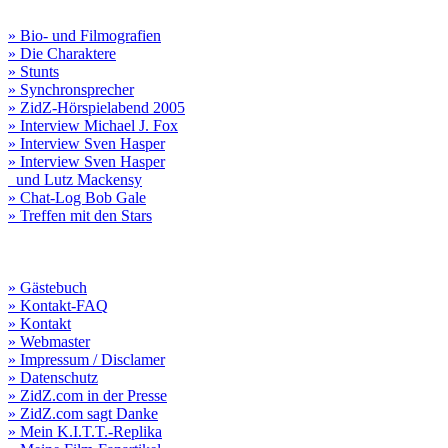
» Bio- und Filmografien
» Die Charaktere
» Stunts
» Synchronsprecher
» ZidZ-Hörspielabend 2005
» Interview Michael J. Fox
» Interview Sven Hasper
» Interview Sven Hasper
und Lutz Mackensy
» Chat-Log Bob Gale
» Treffen mit den Stars
» Gästebuch
» Kontakt-FAQ
» Kontakt
» Webmaster
» Impressum / Disclamer
» Datenschutz
» ZidZ.com in der Presse
» ZidZ.com sagt Danke
» Mein K.I.T.T.-Replika