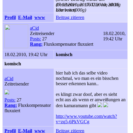
17.02.2010, 20:16 Uhr von n000g
(bearbeitet am 17.02.2010, 20:16
bearbeitet)
Uhr von n000g)
Profil
E-Mail
www
Beitrag zitieren
aCid
Zeitreisender
18.02.2010,
Posts:
27
19:42 Uhr
Rang:
Fluxkompensator fluxuiert
18.02.2010, 19:42 Uhr
komisch
komisch
hier hab ich das selbe video
nochmal, wo man es ein bisschen
aCid
besser erkennen kann..
Zeitreisender
es klingt zwar doof, aber es sieht
echt aus als wenn er anweißungen an
Posts:
27
Rang:
Fluxkompensator
den kamaramann gibt
fluxuiert
http://www.youtube.com/watch?
v=zq5-6PkVGCg
Profil
E-Mail
www
Beitrag zitieren