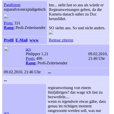
Parafoxon
hm... sieht fast so aus als würde er
suparafoxonexpialigetisch
Regieanweisungen geben, da die
Kamera danach näher zu Doc
heranfährt.
Posts:
331
Rang:
Profi-Zeitreisender
SO siehts aus. So und nicht anders.
Profil
E-Mail
www
Beitrag zitieren
acs
Philipper 1.21
09.02.2010,
Posts:
496
21:46 Uhr
Rang:
Profi-Zeitreisender
09.02.2010, 21:46 Uhr
...
...
regieanweisung von einem
fünfjährigen? das wage ich fast zu
bezweifeln....
wenn es irgendwie etwas gäbe, dass
genau im richtigen moment
rangezoomt werden soll, was nur
acs