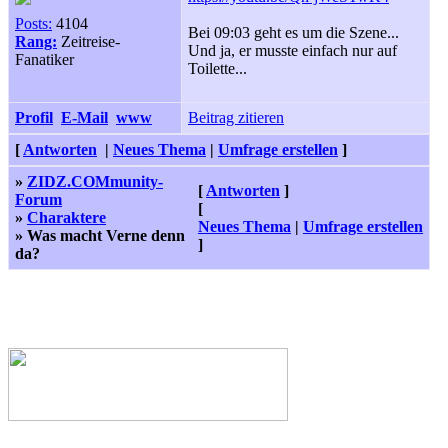
Posts:
4104
Bei 09:03 geht es um die Szene...
Rang:
Zeitreise-
Und ja, er musste einfach nur auf
Fanatiker
Toilette...
Profil
E-Mail
www
Beitrag zitieren
[
Antworten
|
Neues Thema
|
Umfrage erstellen
]
»
ZIDZ.COMmunity-
[
Antworten
]
Forum
[
»
Charaktere
Neues Thema
|
Umfrage erstellen
» Was macht Verne denn
]
da?