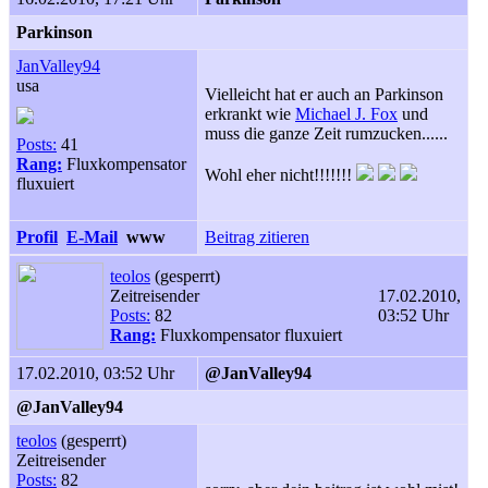
Parkinson
JanValley94
usa
Vielleicht hat er auch an Parkinson
erkrankt wie
Michael J. Fox
und
muss die ganze Zeit rumzucken......
Posts:
41
Rang:
Fluxkompensator
Wohl eher nicht!!!!!!!
fluxuiert
Profil
E-Mail
www
Beitrag zitieren
teolos
(gesperrt)
Zeitreisender
17.02.2010,
Posts:
82
03:52 Uhr
Rang:
Fluxkompensator fluxuiert
17.02.2010, 03:52 Uhr
@JanValley94
@JanValley94
teolos
(gesperrt)
Zeitreisender
Posts:
82