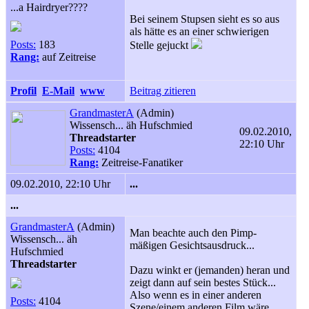
...a Hairdryer????
Bei seinem Stupsen sieht es so aus
als hätte es an einer schwierigen
Posts:
183
Stelle gejuckt
Rang:
auf Zeitreise
Profil
E-Mail
www
Beitrag zitieren
GrandmasterA
(Admin)
Wissensch... äh Hufschmied
09.02.2010,
Threadstarter
22:10 Uhr
Posts:
4104
Rang:
Zeitreise-Fanatiker
09.02.2010, 22:10 Uhr
...
...
GrandmasterA
(Admin)
Man beachte auch den Pimp-
Wissensch... äh
mäßigen Gesichtsausdruck...
Hufschmied
Threadstarter
Dazu winkt er (jemanden) heran und
zeigt dann auf sein bestes Stück...
Also wenn es in einer anderen
Posts:
4104
Szene/einem anderen Film wäre,