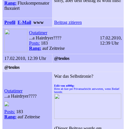
sorry, aber dein beitrag ist wohl mist!
Rang:
Fluxkompensator
fluxuiert
Profil
E-Mail
www
Beitrag zitieren
Outatimer
...a Hairdryer????
17.02.2010,
Posts:
183
12:39 Uhr
Rang:
auf Zeitreise
17.02.2010, 12:39 Uhr
@teolos
@teolos
War das Selbstironie?
Edit von n000g:
Bitte ab hier per Privatnachricht antworten, wenn Bedarf
Outatimer
besteht.
...a Hairdryer????
Posts:
183
Rang:
auf Zeitreise
(Dieser Beitrag wurde am