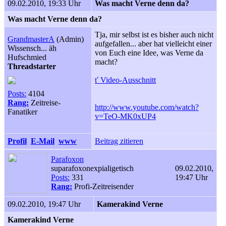
09.02.2010, 19:33 Uhr
Was macht Verne denn da?
Was macht Verne denn da?
Tja, mir selbst ist es bisher auch nicht
GrandmasterA
(Admin)
aufgefallen... aber hat vielleicht einer
Wissensch... äh
von Euch eine Idee, was Verne da
Hufschmied
macht?
Threadstarter
ť Video-Ausschnitt
Posts:
4104
Rang:
Zeitreise-
http://www.youtube.com/watch?
Fanatiker
v=TeO-MK0xUP4
Profil
E-Mail
www
Beitrag zitieren
Parafoxon
suparafoxonexpialigetisch
09.02.2010,
Posts:
331
19:47 Uhr
Rang:
Profi-Zeitreisender
09.02.2010, 19:47 Uhr
Kamerakind Verne
Kamerakind Verne