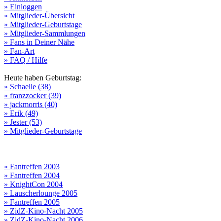
» Einloggen
» Mitglieder-Übersicht
» Mitglieder-Geburtstage
» Mitglieder-Sammlungen
» Fans in Deiner Nähe
» Fan-Art
» FAQ / Hilfe
Heute haben Geburtstag:
» Schaelle (38)
» franzzocker (39)
» jackmorris (40)
» Erik (49)
» Jester (53)
» Mitglieder-Geburtstage
» Fantreffen 2003
» Fantreffen 2004
» KnightCon 2004
» Lauscherlounge 2005
» Fantreffen 2005
» ZidZ-Kino-Nacht 2005
» ZidZ-Kino-Nacht 2006