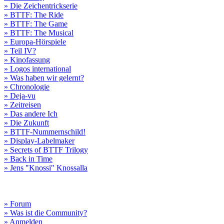
» Die Zeichentrickserie
» BTTF: The Ride
» BTTF: The Game
» BTTF: The Musical
» Europa-Hörspiele
» Teil IV?
» Kinofassung
» Logos international
» Was haben wir gelernt?
» Chronologie
» Deja-vu
» Zeitreisen
» Das andere Ich
» Die Zukunft
» BTTF-Nummernschild!
» Display-Labelmaker
» Secrets of BTTF Trilogy
» Back in Time
» Jens "Knossi" Knossalla
» Forum
» Was ist die Community?
» Anmelden