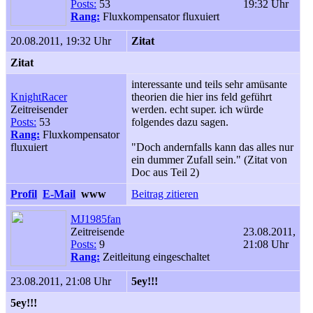
Posts:
53
19:32 Uhr
Rang:
Fluxkompensator fluxuiert
20.08.2011, 19:32 Uhr
Zitat
Zitat
interessante und teils sehr amüsante
KnightRacer
theorien die hier ins feld geführt
Zeitreisender
werden. echt super. ich würde
Posts:
53
folgendes dazu sagen.
Rang:
Fluxkompensator
fluxuiert
"Doch andernfalls kann das alles nur
ein dummer Zufall sein." (Zitat von
Doc aus Teil 2)
Profil
E-Mail
www
Beitrag zitieren
MJ1985fan
Zeitreisende
23.08.2011,
Posts:
9
21:08 Uhr
Rang:
Zeitleitung eingeschaltet
23.08.2011, 21:08 Uhr
5ey!!!
5ey!!!