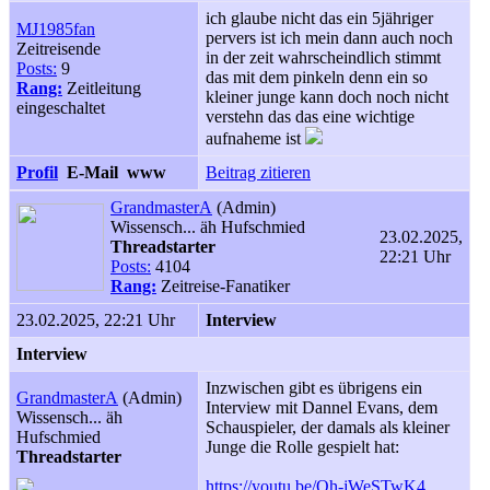
ich glaube nicht das ein 5jähriger
MJ1985fan
pervers ist ich mein dann auch noch
Zeitreisende
in der zeit wahrscheindlich stimmt
Posts:
9
das mit dem pinkeln denn ein so
Rang:
Zeitleitung
kleiner junge kann doch noch nicht
eingeschaltet
verstehn das das eine wichtige
aufnaheme ist
Profil
E-Mail
www
Beitrag zitieren
GrandmasterA
(Admin)
Wissensch... äh Hufschmied
23.02.2025,
Threadstarter
22:21 Uhr
Posts:
4104
Rang:
Zeitreise-Fanatiker
23.02.2025, 22:21 Uhr
Interview
Interview
Inzwischen gibt es übrigens ein
GrandmasterA
(Admin)
Interview mit Dannel Evans, dem
Wissensch... äh
Schauspieler, der damals als kleiner
Hufschmied
Junge die Rolle gespielt hat:
Threadstarter
https://youtu.be/Qh-jWeSTwK4