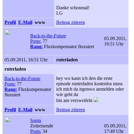
Danke schonmal!
LG
Profil
E-Mail
www
Beitrag zitieren
Back-to-the-Foture
05.09.2011,
Posts:
77
16:51 Uhr
Rang:
Fluxkompensator fluxuiert
05.09.2011, 16:51 Uhr
ruterladen
ruterladen
hey wo kann ich den die erste
Back-to-the-Foture
episode runterladen kostenlos muss
Posts:
77
ich mich da irgenwo anmelden oder
Rang:
Fluxkompensator
wie geht da
fluxuiert
bin am verzweifeln
Profil
E-Mail
www
Beitrag zitieren
Sonja
Zeitreisende
05.09.2011,
Posts:
34
17:49 Uhr