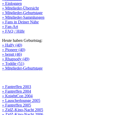
» Einloggen
» Mitglieder-Übersicht
» Mitglieder-Geburtstage
» Mitglieder-Sammlungen
» Fans in Deiner Nähe
» Fan-Art
» FAQ / Hilfe
Heute haben Geburtstag:
» Halfy (40)
» Pioneer (40)
» bengt (46)
» Rhapsody (49)
» Toddie (51)
» Mitglieder-Geburtstage
» Fantreffen 2003
» Fantreffen 2004
» KnightCon 2004
» Lauscherlounge 2005
» Fantreffen 2005
» ZidZ-Kino-Nacht 2005
» ZidZ-Kino-Nacht 2006