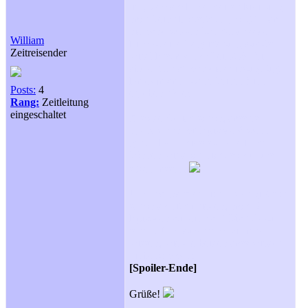
lief, kam am Ende meiner Meinung
nach kein "Fortsetzung folgt" ...da
niemand wissen konnte, dass der
William
Film so eine Begeisterung auslösen
Zeitreisender
wird! Erst als man Teil 2 & Teil 3
abdrehte, hat man dies hinzugefügt...
Da es ja dann ohne keinen Sinn
Posts:
4
ergeben hätte!
Rang:
Zeitleitung
eingeschaltet
Also denke ich schon, dass es
irgendwann mit Episode 6 weiter
geht... Denn dieses offene Ende
können wir doch nicht so auf uns
sitzen lassen!
Und mal ganz ehrlich... wer gibt sich
schon damit zufrieden, nach 5
Episoden auf einmal 4 Marty's zu
sehen! Und außerdem will jeder
wissen, wie die beiden dass wieder
hinbekommen!
[Spoiler-Ende]
Grüße!