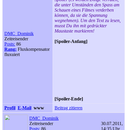
die unter Umständen den Spass am
Schauen eines Filmes verderben
können, da sie die Spannung
wegnehmen). Um den Text zu lesen,
musst Du ihn mit gedrückter
Maustaste markieren!
DMC_Dominik
Zeitreisender
[Spoiler-Anfang]
Posts:
86
Rang:
Fluxkompensator
Nein das ist die Stelle kurz nachdem
fluxuiert
Bürger Brown Edna, Marty und Biff
in Tannens alter Flüsterstube trifft
(der Raum mit den vielen
Monitoren).
Allerdings habe ich das jetzt raus
also wie gesagt wenn jemand
Probleme hat => PN.
[Spoiler-Ende]
Profil
E-Mail
www
Beitrag zitieren
DMC_Dominik
Zeitreisender
30.07.2011,
Posts:
86
14:35 Uhr