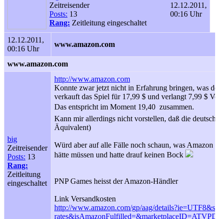
Zeitreisender
12.12.2011,
Posts:
13
00:16 Uhr
Rang:
Zeitleitung eingeschaltet
12.12.2011,
www.amazon.com
00:16 Uhr
www.amazon.com
http://www.amazon.com
Konnte zwar jetzt nicht in Erfahrung bringen, was de
verkauft das Spiel für 17,99 $ und verlangt 7,99 $ Ve
Das entspricht im Moment 19,40  zusammen.
Kann mir allerdings nicht vorstellen, daß die deutsc
Äquivalent)
big
Würd aber auf alle Fälle noch schaun, was Amazon V
Zeitreisender
hätte müssen und hatte drauf keinen Bock
Posts:
13
Rang:
Zeitleitung
PNP Games heisst der Amazon-Händler
eingeschaltet
Link Versandkosten
http://www.amazon.com/gp/aag/details?ie=UTF8&ss
rates&isAmazonFulfilled=&marketplaceID=AT