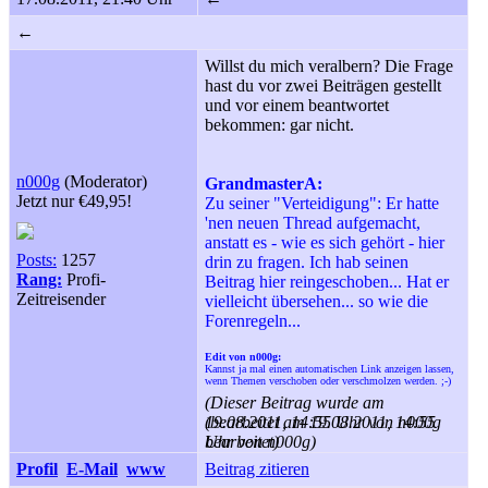
←
Willst du mich veralbern? Die Frage
hast du vor zwei Beiträgen gestellt
und vor einem beantwortet
bekommen: gar nicht.
n000g
(Moderator)
GrandmasterA:
Jetzt nur €49,95!
Zu seiner "Verteidigung": Er hatte
'nen neuen Thread aufgemacht,
anstatt es - wie es sich gehört - hier
Posts:
1257
drin zu fragen. Ich hab seinen
Rang:
Profi-
Beitrag hier reingeschoben... Hat er
Zeitreisender
vielleicht übersehen... so wie die
Forenregeln...
Edit von n000g:
Kannst ja mal einen automatischen Link anzeigen lassen,
wenn Themen verschoben oder verschmolzen werden. ;
-)
(Dieser Beitrag wurde am
19.08.2011, 14:55 Uhr von n000g
(bearbeitet am 19.08.2011, 14:55
bearbeitet)
Uhr von n000g)
Profil
E-Mail
www
Beitrag zitieren