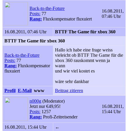
Back-to-the-Foture
16.08.2011,
Posts:
77
07:46 Uhr
Rang:
Fluxkompensator fluxuiert
16.08.2011, 07:46 Uhr
BTTF The Game für xbox 360
BTTF The Game für xbox 360
Hallo ich habe eine frage weiss
Back-to-the-Foture
vieleicht ob BTTF The Game für die
Posts:
77
xbox 360 rauskommt wenn ja
Rang:
Fluxkompensator
wann
fluxuiert
und wie viel kostet es
wäre sehr dankbar
Profil
E-Mail
www
Beitrag zitieren
n000g
(Moderator)
Jetzt nur €49,95!
16.08.2011,
Posts:
1257
15:44 Uhr
Rang:
Profi-Zeitreisender
16.08.2011, 15:44 Uhr
←