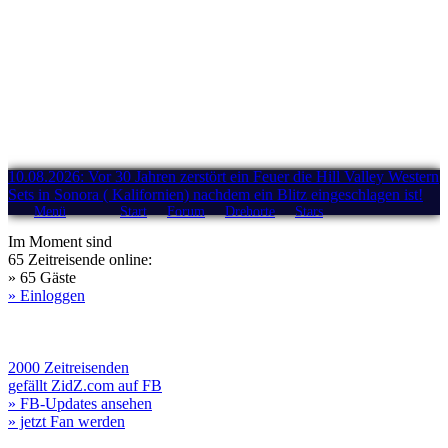
10.08.2026: Vor 30 Jahren zerstört ein Feuer die Hill Valley Western
Sets in Sonora ( Kalifornien) nachdem ein Blitz eingeschlagen ist!
Menü
Start
Forum
Drehorte
Stars
Im Moment sind
65 Zeitreisende online:
» 65 Gäste
» Einloggen
2000 Zeitreisenden
gefällt ZidZ.com auf FB
» FB-Updates ansehen
» jetzt Fan werden