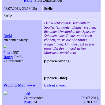
Rang:
Profi-Zeitreisender
08.07.2011, 23:58 Uhr
Stelle
Stelle
Der Nachfolgende Text enthält
Spoiler (es werden Dinge verraten,
die unter Umständen den Spass am
BigM
Schauen eines Filmes verderben
ein echter Marty
können, da sie die Spannung
wegnehmen). Um den Text zu lesen,
musst Du ihn mit gedrückter
Posts:
357
Maustaste markieren!
Rang:
Profi-
Zeitreisender
[Spoiler-Anfang]
ist das nicht die Stelle nit den Fässern
die von dem kleinen Wagen rollen
müssen?
[Spoiler-Ende]
Profil
E-Mail
www
Beitrag zitieren
kaid
Zeitreisender
09.07.2011,
Posts:
24
02:30 Uhr