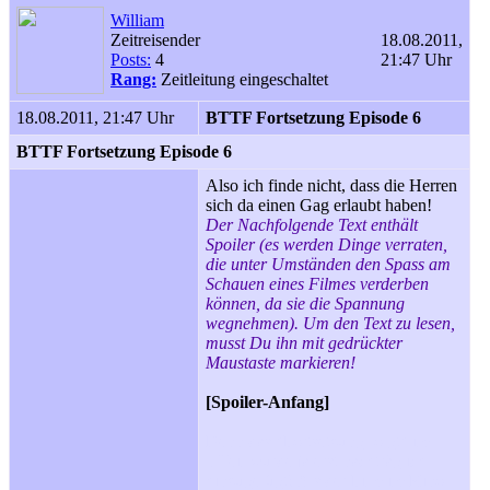
William
Zeitreisender
18.08.2011,
Posts:
4
21:47 Uhr
Rang:
Zeitleitung eingeschaltet
18.08.2011, 21:47 Uhr
BTTF Fortsetzung Episode 6
BTTF Fortsetzung Episode 6
Also ich finde nicht, dass die Herren
sich da einen Gag erlaubt haben!
Der Nachfolgende Text enthält
Spoiler (es werden Dinge verraten,
die unter Umständen den Spass am
Schauen eines Filmes verderben
können, da sie die Spannung
wegnehmen). Um den Text zu lesen,
musst Du ihn mit gedrückter
Maustaste markieren!
[Spoiler-Anfang]
Denn das "Fortsetzung folgt" im
1.Teil wurde ja erst nachträglich
hinzugefügt! Als der Film im Kino