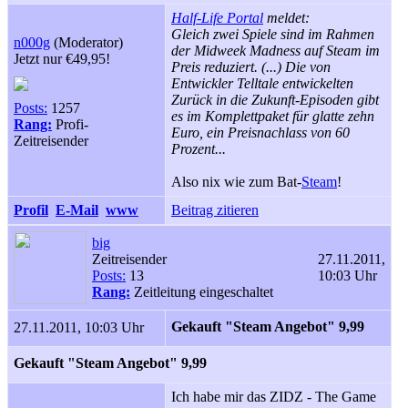
Half-Life Portal
meldet:
Gleich zwei Spiele sind im Rahmen
n000g
(Moderator)
der Midweek Madness auf Steam im
Jetzt nur €49,95!
Preis reduziert. (...) Die von
Entwickler Telltale entwickelten
Zurück in die Zukunft-Episoden gibt
Posts:
1257
es im Komplettpaket für glatte zehn
Rang:
Profi-
Euro, ein Preisnachlass von 60
Zeitreisender
Prozent...
Also nix wie zum Bat-
Steam
!
Profil
E-Mail
www
Beitrag zitieren
big
Zeitreisender
27.11.2011,
Posts:
13
10:03 Uhr
Rang:
Zeitleitung eingeschaltet
Gekauft "Steam Angebot" 9,99 
27.11.2011, 10:03 Uhr
Gekauft "Steam Angebot" 9,99 
Ich habe mir das ZIDZ - The Game