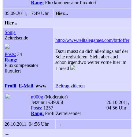
Rang:
Fluxkompensator fluxuiert
05.09.2011, 17:49 Uhr
Hier...
Hier...
Sonja
Zeitreisende
http://www.telltalegames.com/bttfoffer
Dazu musst du dich allerdings auf der
Posts:
34
Seite registrieren. Steht aber auch
Rang:
schon irgendwo weiter vorne hier im
Fluxkompensator
Thread
fluxuiert
Profil
E-Mail
www
Beitrag zitieren
n000g
(Moderator)
Jetzt nur €49,95!
26.10.2011,
Posts:
1257
04:56 Uhr
Rang:
Profi-Zeitreisender
26.10.2011, 04:56 Uhr
→
→