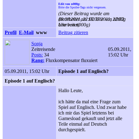
Edit von n000g:
Bitte die Spoiler-Tags nicht vergessen.
(Dieser Beitrag wurde am
18.08.2011, 22:02 Uhr von n000g
(bearbeitet am 18.08.2011, 22:02
bearbeitet)
Uhr von n000g)
Profil
E-Mail
www
Beitrag zitieren
Sonja
Zeitreisende
05.09.2011,
Posts:
34
15:02 Uhr
Rang:
Fluxkompensator fluxuiert
05.09.2011, 15:02 Uhr
Episode 1 auf Englisch?
Episode 1 auf Englisch?
Hallo Leute,
ich hätte da mal eine Frage zum
Spiel auf Englisch. Und zwar habe
ich mir das Spiel letztens bei
Gamesload gekauft und jetzt alle
Teile einmal auf Deutsch
durchgespielt.