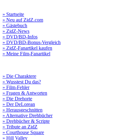
» Startseite
» Neu auf ZidZ.com
» Gästebuch
» ZidZ-News
» DVD/BD-Infos
» DVD/BD-Bonus-Vergleich
» ZidZ-Fanartikel kaufen
» Meine Film-Fanartikel
» Die Charaktere
» Wusstest Du das?
» Film-Fehler
» Fragen & Antworten
» Die Drehorte
» Der DeLorean
» Herausgeschnitten
» Alternative Drehbücher
» Drehbücher & Scripte
» Tribute an ZidZ
» Courthouse Square
» Hill Valley