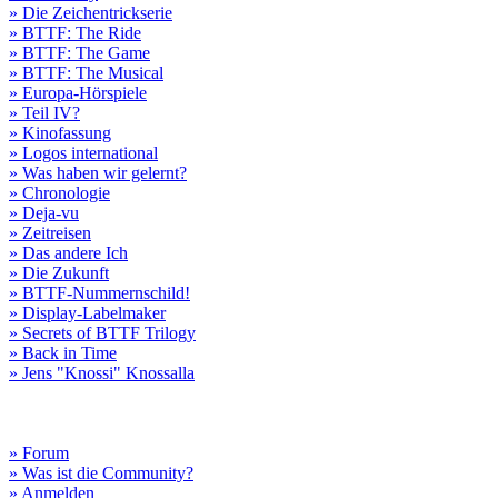
» Die Zeichentrickserie
» BTTF: The Ride
» BTTF: The Game
» BTTF: The Musical
» Europa-Hörspiele
» Teil IV?
» Kinofassung
» Logos international
» Was haben wir gelernt?
» Chronologie
» Deja-vu
» Zeitreisen
» Das andere Ich
» Die Zukunft
» BTTF-Nummernschild!
» Display-Labelmaker
» Secrets of BTTF Trilogy
» Back in Time
» Jens "Knossi" Knossalla
» Forum
» Was ist die Community?
» Anmelden