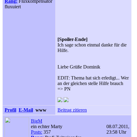
über Hilfe freuen.
Rang:
Fluxkompensator
Ich klicke immer auf Einstein und
fluxuiert
wenn Marty dann hinter dem Tresen
sitzt klicke ich auf den "Panikknopf"
aber Biff wird da nie erwischt. Wisst
ihr was ich da machen soll?
[Spoiler-Ende]
Ich sage schon einmal danke für die
Hilfe.
Liebe Grüße Dominik
EDIT: Thema hat sich erledigt... Wer
an der gleichen stelle Hilfe brauch
=> PN
Profil
E-Mail
www
Beitrag zitieren
BigM
ein echter Marty
08.07.2011,
Posts:
357
23:58 Uhr