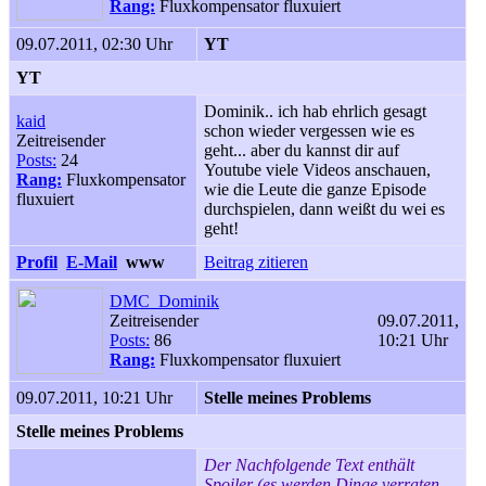
Rang:
Fluxkompensator fluxuiert
09.07.2011, 02:30 Uhr
YT
YT
Dominik.. ich hab ehrlich gesagt
kaid
schon wieder vergessen wie es
Zeitreisender
geht... aber du kannst dir auf
Posts:
24
Youtube viele Videos anschauen,
Rang:
Fluxkompensator
wie die Leute die ganze Episode
fluxuiert
durchspielen, dann weißt du wei es
geht!
Profil
E-Mail
www
Beitrag zitieren
DMC_Dominik
Zeitreisender
09.07.2011,
Posts:
86
10:21 Uhr
Rang:
Fluxkompensator fluxuiert
09.07.2011, 10:21 Uhr
Stelle meines Problems
Stelle meines Problems
Der Nachfolgende Text enthält
Spoiler (es werden Dinge verraten,