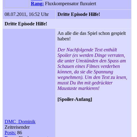
Rang:
Fluxkompensator fluxuiert
08.07.2011, 16:52 Uhr
Dritte Episode Hilfe!
Dritte Episode Hilfe!
An alle die das Spiel schon gespielt
haben!
Der Nachfolgende Text enthält
Spoiler (es werden Dinge verraten,
die unter Umständen den Spass am
Schauen eines Filmes verderben
können, da sie die Spannung
wegnehmen). Um den Text zu lesen,
musst Du ihn mit gedrückter
Maustaste markieren!
[Spoiler-Anfang]
In der dritten Episode als Marty mit
Biff in der Flüsterstube sitzt und
versuchen muss ihm zu entkommen.
DMC_Dominik
Ich weiß nicht wie ich da
Zeitreisender
weiterkommen soll... Ich würde mich
Posts:
86