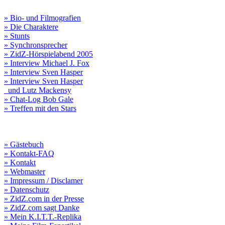
» Bio- und Filmografien
» Die Charaktere
» Stunts
» Synchronsprecher
» ZidZ-Hörspielabend 2005
» Interview Michael J. Fox
» Interview Sven Hasper
» Interview Sven Hasper
und Lutz Mackensy
» Chat-Log Bob Gale
» Treffen mit den Stars
» Gästebuch
» Kontakt-FAQ
» Kontakt
» Webmaster
» Impressum / Disclamer
» Datenschutz
» ZidZ.com in der Presse
» ZidZ.com sagt Danke
» Mein K.I.T.T.-Replika