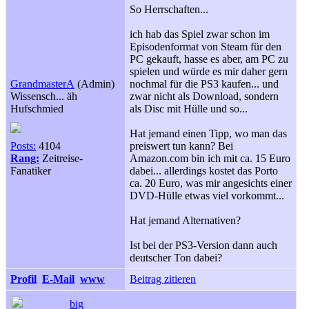
So Herrschaften...
ich hab das Spiel zwar schon im
Episodenformat von Steam für den
PC gekauft, hasse es aber, am PC zu
spielen und würde es mir daher gern
GrandmasterA
(Admin)
nochmal für die PS3 kaufen... und
Wissensch... äh
zwar nicht als Download, sondern
Hufschmied
als Disc mit Hülle und so...
Hat jemand einen Tipp, wo man das
Posts:
4104
preiswert tun kann? Bei
Rang:
Zeitreise-
Amazon.com bin ich mit ca. 15 Euro
Fanatiker
dabei... allerdings kostet das Porto
ca. 20 Euro, was mir angesichts einer
DVD-Hülle etwas viel vorkommt...
Hat jemand Alternativen?
Ist bei der PS3-Version dann auch
deutscher Ton dabei?
Profil
E-Mail
www
Beitrag zitieren
big