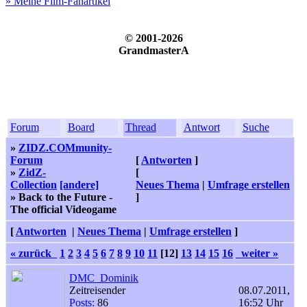
» Meine Film-Fanartikel
© 2001-2026
GrandmasterA
Forum
Board
Thread
Antwort
Suche
»
ZIDZ.COMmunity-
Forum
[
Antworten
]
»
ZidZ-
[
Collection
[andere]
Neues Thema
|
Umfrage erstellen
» Back to the Future -
]
The official Videogame
[
Antworten
|
Neues Thema
|
Umfrage erstellen
]
« zurück
1
2
3
4
5
6
7
8
9
10
11
[12]
13
14
15
16
weiter »
DMC_Dominik
Zeitreisender
08.07.2011,
Posts:
86
16:52 Uhr