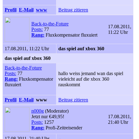
Profil
E-Mail
www
Beitrag zitieren
Back-to-the-Foture
17.08.2011,
Posts:
77
11:22 Uhr
Rang:
Fluxkompensator fluxuiert
17.08.2011, 11:22 Uhr
das spiel auf xbox 360
das spiel auf xbox 360
Back-to-the-Foture
Posts:
77
hallo weiss jemand wan das spiel
Rang:
Fluxkompensator
vieleicht auf die xbox 360
fluxuiert
rauskommt
Profil
E-Mail
www
Beitrag zitieren
n000g
(Moderator)
Jetzt nur €49,95!
17.08.2011,
Posts:
1257
21:40 Uhr
Rang:
Profi-Zeitreisender
17.08.2011, 21:40 Uhr
←