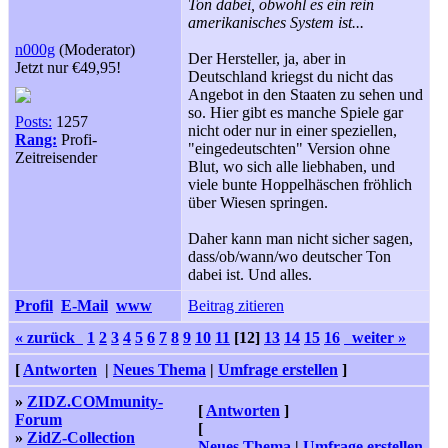
Ton dabei, obwohl es ein rein
amerikanisches System ist...
n000g
(Moderator)
Der Hersteller, ja, aber in
Jetzt nur €49,95!
Deutschland kriegst du nicht das
Angebot in den Staaten zu sehen und
so. Hier gibt es manche Spiele gar
Posts:
1257
nicht oder nur in einer speziellen,
Rang:
Profi-
"eingedeutschten" Version ohne
Zeitreisender
Blut, wo sich alle liebhaben, und
viele bunte Hoppelhäschen fröhlich
über Wiesen springen.
Daher kann man nicht sicher sagen,
dass/ob/wann/wo deutscher Ton
dabei ist. Und alles.
Profil
E-Mail
www
Beitrag zitieren
« zurück
1
2
3
4
5
6
7
8
9
10
11
[12]
13
14
15
16
weiter »
[
Antworten
|
Neues Thema
|
Umfrage erstellen
]
»
ZIDZ.COMmunity-
[
Antworten
]
Forum
[
»
ZidZ-Collection
Neues Thema
|
Umfrage erstellen