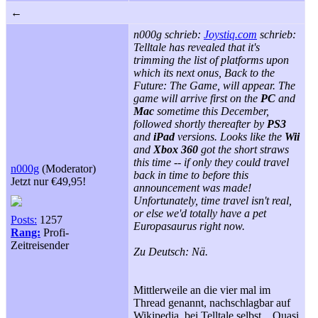
←
n000g schrieb:
Joystiq.com
schrieb:
Telltale has revealed that it's
trimming the list of platforms upon
which its next onus, Back to the
Future: The Game, will appear. The
game will arrive first on the
PC
and
Mac
sometime this December,
followed shortly thereafter by
PS3
and
iPad
versions. Looks like the
Wii
and
Xbox 360
got the short straws
this time -- if only they could travel
n000g
(Moderator)
back in time to before this
Jetzt nur €49,95!
announcement was made!
Unfortunately, time travel isn't real,
or else we'd totally have a pet
Posts:
1257
Europasaurus right now.
Rang:
Profi-
Zeitreisender
Zu Deutsch: Nä.
Mittlerweile an die vier mal im
Thread genannt, nachschlagbar auf
Wikipedia, bei Telltale selbst... Quasi