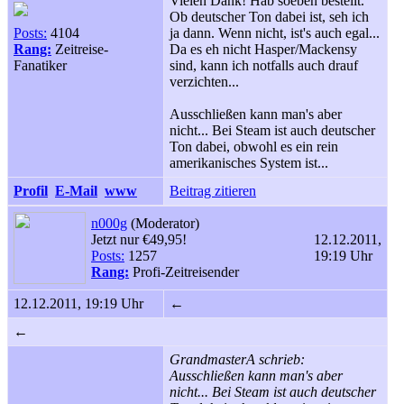
Vielen Dank! Hab soeben bestellt.
Ob deutscher Ton dabei ist, seh ich
Posts:
4104
ja dann. Wenn nicht, ist's auch egal...
Rang:
Zeitreise-
Da es eh nicht Hasper/Mackensy
Fanatiker
sind, kann ich notfalls auch drauf
verzichten...
Ausschließen kann man's aber
nicht... Bei Steam ist auch deutscher
Ton dabei, obwohl es ein rein
amerikanisches System ist...
Profil
E-Mail
www
Beitrag zitieren
n000g
(Moderator)
Jetzt nur €49,95!
12.12.2011,
Posts:
1257
19:19 Uhr
Rang:
Profi-Zeitreisender
12.12.2011, 19:19 Uhr
←
←
GrandmasterA schrieb:
Ausschließen kann man's aber
nicht... Bei Steam ist auch deutscher