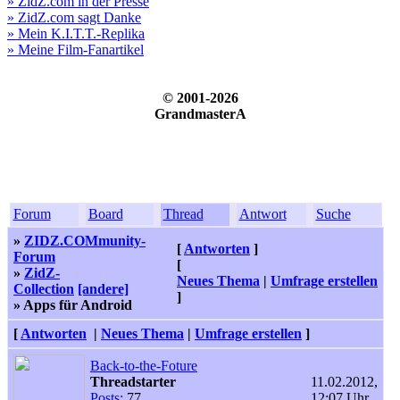
» ZidZ.com in der Presse
» ZidZ.com sagt Danke
» Mein K.I.T.T.-Replika
» Meine Film-Fanartikel
© 2001-2026
GrandmasterA
Forum
Board
Thread
Antwort
Suche
»
ZIDZ.COMmunity-
[
Antworten
]
Forum
[
»
ZidZ-
Neues Thema
|
Umfrage erstellen
Collection
[andere]
]
» Apps für Android
[
Antworten
|
Neues Thema
|
Umfrage erstellen
]
Back-to-the-Foture
Threadstarter
11.02.2012,
Posts:
77
12:07 Uhr