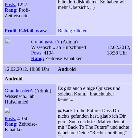
bitte dort diskutieren. So haben wir
Posts:
1257
mehr Übersicht. ;
-)
Rang:
Profi-
Zeitreisender
Profil
E-Mail
www
Beitrag zitieren
GrandmasterA
(Admin)
Wissensch... äh Hufschmied
12.02.2012,
Posts:
4104
18:38 Uhr
Rang:
Zeitreise-Fanatiker
12.02.2012, 18:38 Uhr
Android
Android
Es gibt auch einige Quizzes und
GrandmasterA
(Admin)
solchen Kram... braucht aber
Wissensch... äh
keiner...
Hufschmied
@Back-to-the-Foture: Dass Du
nichts gefunden hast, glaub ich Dir
Posts:
4104
gern. Such nächstes Mal vielleicht
Rang:
Zeitreise-
mit "Back To The Future" und achte
Fanatiker
dabei auf Deine "Rechtschreibung"