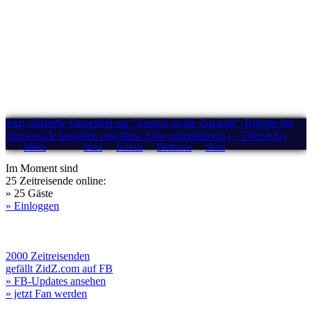
Jetzt offizielle Fanartikel zur "Zurück in die Zukunft"-Trilogie bei
Amazon.de bestellen und diese Seite unterstützen! (» Übersicht)
Menü
Start
Forum
Drehorte
Stars
Im Moment sind
25 Zeitreisende online:
» 25 Gäste
» Einloggen
2000 Zeitreisenden
gefällt ZidZ.com auf FB
» FB-Updates ansehen
» jetzt Fan werden