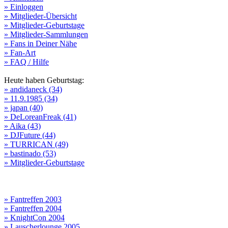
» Einloggen
» Mitglieder-Übersicht
» Mitglieder-Geburtstage
» Mitglieder-Sammlungen
» Fans in Deiner Nähe
» Fan-Art
» FAQ / Hilfe
Heute haben Geburtstag:
» andidaneck (34)
» 11.9.1985 (34)
» japan (40)
» DeLoreanFreak (41)
» Aika (43)
» DJFuture (44)
» TURRICAN (49)
» bastinado (53)
» Mitglieder-Geburtstage
» Fantreffen 2003
» Fantreffen 2004
» KnightCon 2004
» Lauscherlounge 2005