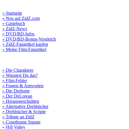
» Startseite
» Neu auf ZidZ.com
» Gästebuch
» ZidZ-News
» DVD/BD-Infos
» DVD/BD-Bonus-Vergleich
» ZidZ-Fanartikel kaufen
» Meine Film-Fanartikel
» Die Charaktere
» Wusstest Du das?
» Film-Fehler
» Fragen & Antworten
» Die Drehorte
» Der DeLorean
» Herausgeschnitten
» Alternative Drehbücher
» Drehbücher & Scripte
» Tribute an ZidZ
» Courthouse Square
» Hill Valley