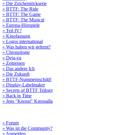
» Die Zeichentrickserie
» BTTF: The Ride
» BTTF: The Game
» BTTF: The Musical
» Europa-Hörspiele
» Teil IV?
» Kinofassung
» Logos international
» Was haben wir gelernt?
» Chronologie
» Deja-vu
» Zeitreisen
» Das andere Ich
» Die Zukunft
» BTTF-Nummernschild!
» Display-Labelmaker
» Secrets of BTTF Trilogy
» Back in Time
» Jens "Knossi" Knossalla
» Forum
» Was ist die Community?
» Anmelden