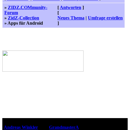
»
ZIDZ.COMmunity-
[
Antworten
]
Forum
[
»
ZidZ-Collection
Neues Thema
|
Umfrage erstellen
» Apps für Android
]
Webseiten-Design © 2001-2026
Andreas Winkler
alias
GrandmasterA
für ZidZ.com