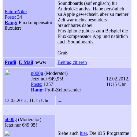
Soundboards (auf englisch) für
Android-Handys. Habe persönlich
FutureNike
zu Apple gewechselt, aber zu meiner
Posts:
34
Zeit war nichts besonders
Rang:
Fluxkompensator
brauchbares dabei.
fluxuiert
Fürs Iphone gibt es zum Beispiel die
Fluxkompensator-App und natürlich
auch Soundboards.
Gruß
Profil
E-Mail
www
Beitrag zitieren
n000g
(Moderator)
Jetzt nur €49,95!
12.02.2012,
Posts:
1257
11:15 Uhr
Rang:
Profi-Zeitreisender
12.02.2012, 11:15 Uhr
←
←
n000g
(Moderator)
Jetzt nur €49,95!
Siehe auch
hier
. Die iOS-Programme