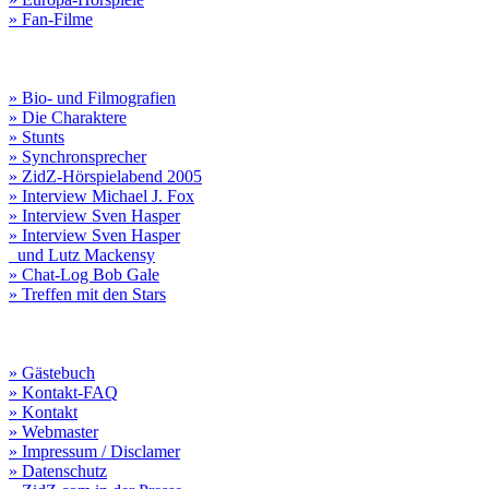
» Fan-Filme
» Bio- und Filmografien
» Die Charaktere
» Stunts
» Synchronsprecher
» ZidZ-Hörspielabend 2005
» Interview Michael J. Fox
» Interview Sven Hasper
» Interview Sven Hasper
und Lutz Mackensy
» Chat-Log Bob Gale
» Treffen mit den Stars
» Gästebuch
» Kontakt-FAQ
» Kontakt
» Webmaster
» Impressum / Disclamer
» Datenschutz