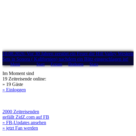
10.08.2026: Vor 30 Jahren zerstört ein Feuer die Hill Valley Western
Sets in Sonora ( Kalifornien) nachdem ein Blitz eingeschlagen ist!
Menü
Start
Forum
Drehorte
Stars
Im Moment sind
19 Zeitreisende online:
» 19 Gäste
» Einloggen
2000 Zeitreisenden
gefällt ZidZ.com auf FB
» FB-Updates ansehen
» jetzt Fan werden