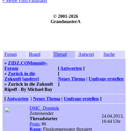
» Meine Film-Fanartikel
© 2001-2026
GrandmasterA
Forum
Board
Thread
Antwort
Suche
»
ZIDZ.COMmunity-
Forum
[
Antworten
]
»
Zurück in die
[
Zukunft
[andere]
Neues Thema
|
Umfrage erstellen
» Zurück in die Zukunft
]
Ripoff - By Michael Bay
[
Antworten
|
Neues Thema
|
Umfrage erstellen
]
DMC_Dominik
Zeitreisender
24.04.2013,
Threadstarter
16:44 Uhr
Posts:
86
Rang:
Fluxkompensator fluxuiert