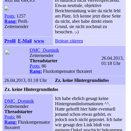
Jetzt nur €49,95!
es natürlich nicht vielversprechend.
Etwas neutrale, objektive
Berichterstattung wäre da nicht fehl
Posts:
1257
am Platz. Ich kenne jetzt diese Seite
Rang:
Profi-
da nicht, aber habe direkt einen
Zeitreisender
Grund, sie nicht nochmal zu
besuchen. ;
-)
Profil
E-Mail
www
Beitrag zitieren
DMC_Dominik
Zeitreisender
26.04.2013,
Threadstarter
01:18 Uhr
Posts:
86
Rang:
Fluxkompensator fluxuiert
26.04.2013, 01:18 Uhr
Zz. keine Hintergrundinfos
Zz. keine Hintergrundinfos
Ich habe ehrlich gesagt keine
DMC_Dominik
Hintergrundinformationen ^^.
Zeitreisender
Hatte gehofft hier hätte eventuell
Threadstarter
jemand schon etwas gehört, es
Posts:
86
jedoch noch nicht gepostet. Ich habe
Rang:
Fluxkompensator
wie gesagt den Link bloß von
fluxuiert
meinem Onkel geschickt bekommen