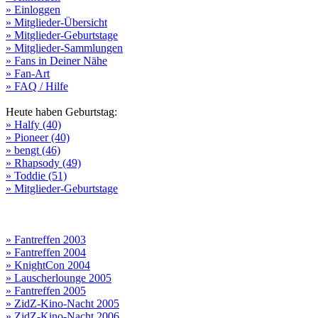
» Einloggen
» Mitglieder-Übersicht
» Mitglieder-Geburtstage
» Mitglieder-Sammlungen
» Fans in Deiner Nähe
» Fan-Art
» FAQ / Hilfe
Heute haben Geburtstag:
» Halfy (40)
» Pioneer (40)
» bengt (46)
» Rhapsody (49)
» Toddie (51)
» Mitglieder-Geburtstage
» Fantreffen 2003
» Fantreffen 2004
» KnightCon 2004
» Lauscherlounge 2005
» Fantreffen 2005
» ZidZ-Kino-Nacht 2005
» ZidZ-Kino-Nacht 2006