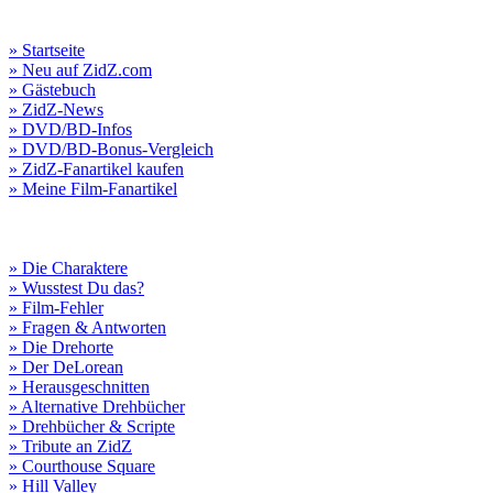
» Startseite
» Neu auf ZidZ.com
» Gästebuch
» ZidZ-News
» DVD/BD-Infos
» DVD/BD-Bonus-Vergleich
» ZidZ-Fanartikel kaufen
» Meine Film-Fanartikel
» Die Charaktere
» Wusstest Du das?
» Film-Fehler
» Fragen & Antworten
» Die Drehorte
» Der DeLorean
» Herausgeschnitten
» Alternative Drehbücher
» Drehbücher & Scripte
» Tribute an ZidZ
» Courthouse Square
» Hill Valley