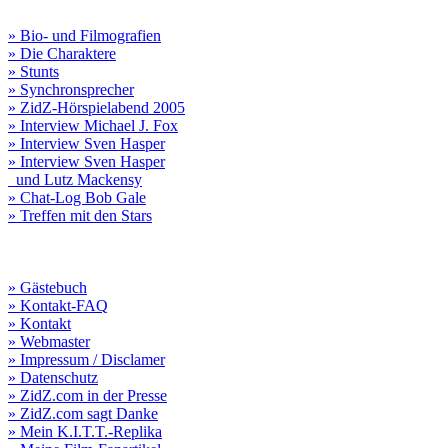
» Bio- und Filmografien
» Die Charaktere
» Stunts
» Synchronsprecher
» ZidZ-Hörspielabend 2005
» Interview Michael J. Fox
» Interview Sven Hasper
» Interview Sven Hasper
und Lutz Mackensy
» Chat-Log Bob Gale
» Treffen mit den Stars
» Gästebuch
» Kontakt-FAQ
» Kontakt
» Webmaster
» Impressum / Disclamer
» Datenschutz
» ZidZ.com in der Presse
» ZidZ.com sagt Danke
» Mein K.I.T.T.-Replika