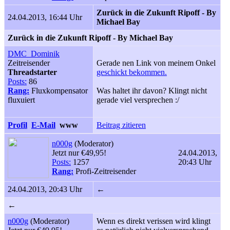
Zurück in die Zukunft Ripoff - By
24.04.2013, 16:44 Uhr
Michael Bay
Zurück in die Zukunft Ripoff - By Michael Bay
DMC_Dominik
Zeitreisender
Gerade nen Link von meinem Onkel
Threadstarter
geschickt bekommen.
Posts:
86
Rang:
Fluxkompensator
Was haltet ihr davon? Klingt nicht
fluxuiert
gerade viel versprechen :/
Profil
E-Mail
www
Beitrag zitieren
n000g
(Moderator)
Jetzt nur €49,95!
24.04.2013,
Posts:
1257
20:43 Uhr
Rang:
Profi-Zeitreisender
24.04.2013, 20:43 Uhr
←
←
n000g
(Moderator)
Wenn es direkt verissen wird klingt