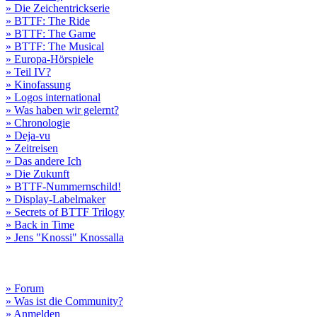
» Die Zeichentrickserie
» BTTF: The Ride
» BTTF: The Game
» BTTF: The Musical
» Europa-Hörspiele
» Teil IV?
» Kinofassung
» Logos international
» Was haben wir gelernt?
» Chronologie
» Deja-vu
» Zeitreisen
» Das andere Ich
» Die Zukunft
» BTTF-Nummernschild!
» Display-Labelmaker
» Secrets of BTTF Trilogy
» Back in Time
» Jens "Knossi" Knossalla
» Forum
» Was ist die Community?
» Anmelden