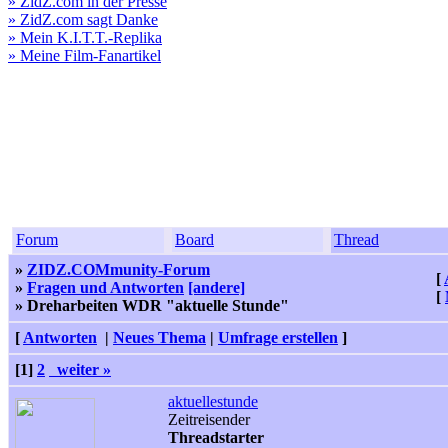
» ZidZ.com in der Presse
» ZidZ.com sagt Danke
» Mein K.I.T.T.-Replika
» Meine Film-Fanartikel
Forum
Board
Thread
»
ZIDZ.COMmunity-Forum
[
»
Fragen und Antworten
[andere]
[
» Dreharbeiten WDR "aktuelle Stunde"
[
Antworten
|
Neues Thema
|
Umfrage erstellen
]
[1]
2
weiter »
aktuellestunde
Zeitreisender
Threadstarter