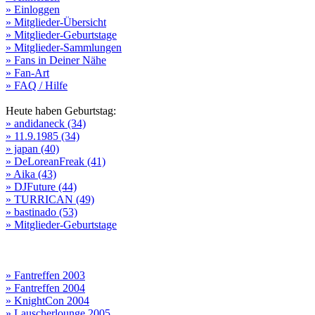
» Einloggen
» Mitglieder-Übersicht
» Mitglieder-Geburtstage
» Mitglieder-Sammlungen
» Fans in Deiner Nähe
» Fan-Art
» FAQ / Hilfe
Heute haben Geburtstag:
» andidaneck (34)
» 11.9.1985 (34)
» japan (40)
» DeLoreanFreak (41)
» Aika (43)
» DJFuture (44)
» TURRICAN (49)
» bastinado (53)
» Mitglieder-Geburtstage
» Fantreffen 2003
» Fantreffen 2004
» KnightCon 2004
» Lauscherlounge 2005