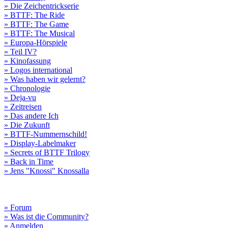
» Die Zeichentrickserie
» BTTF: The Ride
» BTTF: The Game
» BTTF: The Musical
» Europa-Hörspiele
» Teil IV?
» Kinofassung
» Logos international
» Was haben wir gelernt?
» Chronologie
» Deja-vu
» Zeitreisen
» Das andere Ich
» Die Zukunft
» BTTF-Nummernschild!
» Display-Labelmaker
» Secrets of BTTF Trilogy
» Back in Time
» Jens "Knossi" Knossalla
» Forum
» Was ist die Community?
» Anmelden