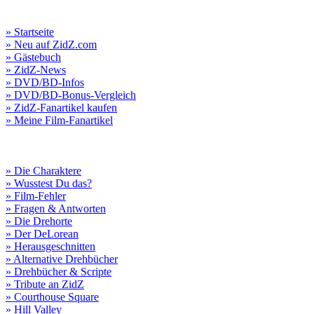
» Startseite
» Neu auf ZidZ.com
» Gästebuch
» ZidZ-News
» DVD/BD-Infos
» DVD/BD-Bonus-Vergleich
» ZidZ-Fanartikel kaufen
» Meine Film-Fanartikel
» Die Charaktere
» Wusstest Du das?
» Film-Fehler
» Fragen & Antworten
» Die Drehorte
» Der DeLorean
» Herausgeschnitten
» Alternative Drehbücher
» Drehbücher & Scripte
» Tribute an ZidZ
» Courthouse Square
» Hill Valley