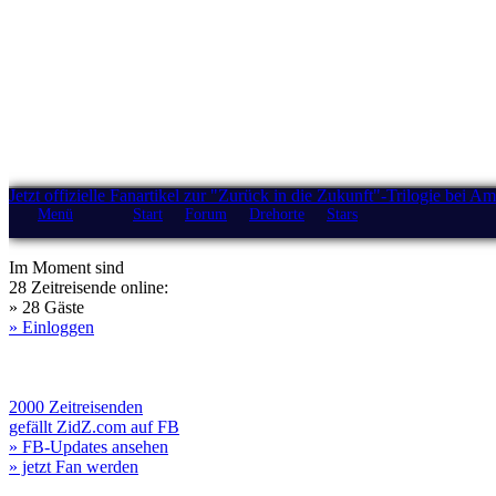
Jetzt offizielle Fanartikel zur "Zurück in die Zukunft"-Trilogie bei A
Menü
Start
Forum
Drehorte
Stars
Im Moment sind
28 Zeitreisende online:
» 28 Gäste
» Einloggen
2000 Zeitreisenden
gefällt ZidZ.com auf FB
» FB-Updates ansehen
» jetzt Fan werden