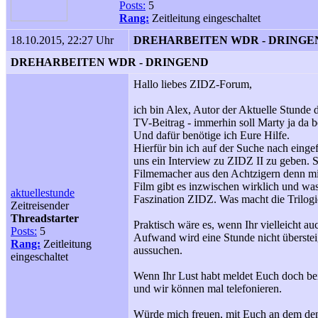
Posts:
5
Rang:
Zeitleitung eingeschaltet
18.10.2015, 22:27 Uhr
DREHARBEITEN WDR - DRING
DREHARBEITEN WDR - DRINGEND
Hallo liebes ZIDZ-Forum,
ich bin Alex, Autor der Aktuelle Stunde
TV-Beitrag - immerhin soll Marty ja da b
Und dafür benötige ich Eure Hilfe.
Hierfür bin ich auf der Suche nach einge
uns ein Interview zu ZIDZ II zu geben. S
Filmemacher aus den Achtzigern denn mit
Film gibt es inzwischen wirklich und was
aktuellestunde
Faszination ZIDZ. Was macht die Trilogie
Zeitreisender
Threadstarter
Praktisch wäre es, wenn Ihr vielleicht au
Posts:
5
Aufwand wird eine Stunde nicht überstei
Rang:
Zeitleitung
aussuchen.
eingeschaltet
Wenn Ihr Lust habt meldet Euch doch b
und wir können mal telefonieren.
Würde mich freuen, mit Euch an dem de