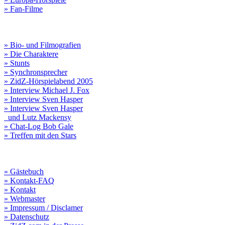
» Fan-Filme
» Bio- und Filmografien
» Die Charaktere
» Stunts
» Synchronsprecher
» ZidZ-Hörspielabend 2005
» Interview Michael J. Fox
» Interview Sven Hasper
» Interview Sven Hasper
und Lutz Mackensy
» Chat-Log Bob Gale
» Treffen mit den Stars
» Gästebuch
» Kontakt-FAQ
» Kontakt
» Webmaster
» Impressum / Disclamer
» Datenschutz