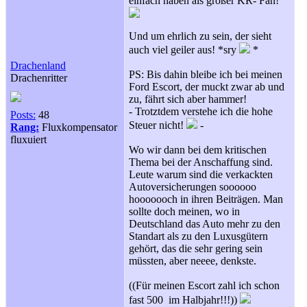
einfach haben als großer KR- Fan!
Und um ehrlich zu sein, der sieht
auch viel geiler aus! *sry
*
Drachenland
PS: Bis dahin bleibe ich bei meinen
Drachenritter
Ford Escort, der muckt zwar ab und
zu, fährt sich aber hammer!
- Trotztdem verstehe ich die hohe
Posts:
48
Steuer nicht!
-
Rang:
Fluxkompensator
fluxuiert
Wo wir dann bei dem kritischen
Thema bei der Anschaffung sind.
Leute warum sind die verkackten
Autoversicherungen soooooo
hooooooch in ihren Beiträgen. Man
sollte doch meinen, wo in
Deutschland das Auto mehr zu den
Standart als zu den Luxusgütern
gehört, das die sehr gering sein
müssten, aber neeee, denkste.
((Für meinen Escort zahl ich schon
fast 500  im Halbjahr!!!))