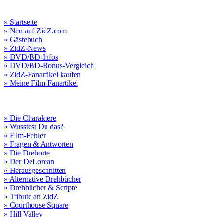
» Startseite
» Neu auf ZidZ.com
» Gästebuch
» ZidZ-News
» DVD/BD-Infos
» DVD/BD-Bonus-Vergleich
» ZidZ-Fanartikel kaufen
» Meine Film-Fanartikel
» Die Charaktere
» Wusstest Du das?
» Film-Fehler
» Fragen & Antworten
» Die Drehorte
» Der DeLorean
» Herausgeschnitten
» Alternative Drehbücher
» Drehbücher & Scripte
» Tribute an ZidZ
» Courthouse Square
» Hill Valley