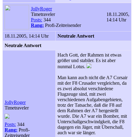
JollyRoger
Timetraveler
18.11.2005,
Posts:
344
14:14 Uhr
Rang:
Profi-Zeitreisender
18.11.2005, 14:14 Uhr
Neutrale Antwort
Neutrale Antwort
Hach Gott, der Rahmen ist etwas
größer und stabiler. Es ist aber
nunmal Lotus.
Man kann auch nicht die A7 Corsair
mit der F8 Crusader vergleichen, da
es zwei absolut verschiedene
Flugzeuge sind, mit zwei
verschiedenen Aufgabengebieten,
JollyRoger
trotz der Tatsache, daß die F8 auf
Timetraveler
dem Rahmen der A7 hergestellt
wurde. Die A7 war ein Bomber, mit
Unterschallgeschwindgkeit, die F8
Posts:
344
dagegen ein Jäger, mit Überschall,
Rang:
Profi-
auch war sie länger.
Zeitreisender