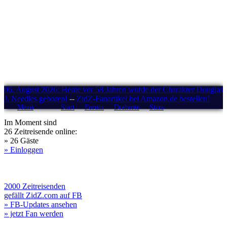
06. August 2026: Heute vor 58 Jahren wurde der Charakter Douglas
J. Needles geboren!
--
ZidZ-Fanartikel bei Amazon.de bestellen!
Menü
Start
Forum
Drehorte
Stars
Im Moment sind
26 Zeitreisende online:
» 26 Gäste
» Einloggen
2000 Zeitreisenden
gefällt ZidZ.com auf FB
» FB-Updates ansehen
» jetzt Fan werden