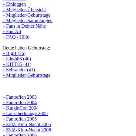
» Einloggen
» Mitglieder-Übersicht
» Mitglieder-Geburtstage
» Mitglieder-Sammlungen
» Fans in Deiner Nähe
» Fan-Art
» FAQ / Hilfe
Heute haben Geburtstag:
» BigB (36)
» jule-h86 (40)
» KITT85 (41)
» Sebsander (41)
» Mitglieder-Geburtstage
» Fantreffen 2003
» Fantreffen 2004
» KnightCon 2004
» Lauscherlounge 2005
» Fantreffen 2005
» ZidZ-Kino-Nacht 2005
» ZidZ-Kino-Nacht 2006
» Fantreffen 2006