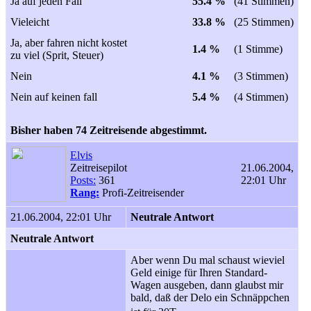
Ja auf jeden Fall
55.4 %
(41 Stimmen)
Vieleicht
33.8 %
(25 Stimmen)
Ja, aber fahren nicht kostet
1.4 %
(1 Stimme)
zu viel (Sprit, Steuer)
Nein
4.1 %
(3 Stimmen)
Nein auf keinen fall
5.4 %
(4 Stimmen)
Bisher haben 74 Zeitreisende abgestimmt.
Elvis
Zeitreisepilot
21.06.2004,
Posts:
361
22:01 Uhr
Rang:
Profi-Zeitreisender
21.06.2004, 22:01 Uhr
Neutrale Antwort
Neutrale Antwort
Aber wenn Du mal schaust wieviel
Geld einige für Ihren Standard-
Wagen ausgeben, dann glaubst mir
bald, daß der Delo ein Schnäppchen