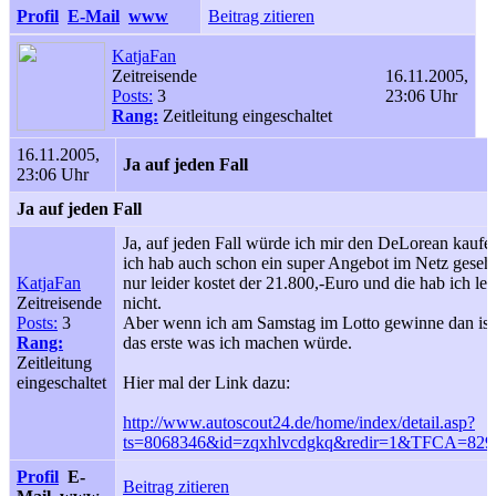
Profil
E-Mail
www
Beitrag zitieren
KatjaFan
Zeitreisende
16.11.2005,
Posts:
3
23:06 Uhr
Rang:
Zeitleitung eingeschaltet
16.11.2005,
Ja auf jeden Fall
23:06 Uhr
Ja auf jeden Fall
Ja, auf jeden Fall würde ich mir den DeLorean kaufe
ich hab auch schon ein super Angebot im Netz geseh
KatjaFan
nur leider kostet der 21.800,-Euro und die hab ich lei
Zeitreisende
nicht.
Posts:
3
Aber wenn ich am Samstag im Lotto gewinne dan ist
Rang:
das erste was ich machen würde.
Zeitleitung
eingeschaltet
Hier mal der Link dazu:
http://www.autoscout24.de/home/index/detail.asp?
ts=8068346&id=zqxhlvcdgkq&redir=1&TFCA=829
Profil
E-
Beitrag zitieren