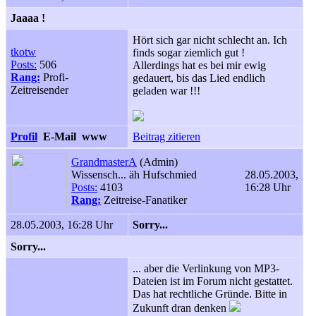
Jaaaa !
Hört sich gar nicht schlecht an. Ich
tkotw
finds sogar ziemlich gut !
Posts:
506
Allerdings hat es bei mir ewig
Rang:
Profi-
gedauert, bis das Lied endlich
Zeitreisender
geladen war !!!
Profil
E-Mail
www
Beitrag zitieren
GrandmasterA
(Admin)
Wissensch... äh Hufschmied
28.05.2003,
Posts:
4103
16:28 Uhr
Rang:
Zeitreise-Fanatiker
28.05.2003, 16:28 Uhr
Sorry...
Sorry...
... aber die Verlinkung von MP3-
Dateien ist im Forum nicht gestattet.
Das hat rechtliche Gründe. Bitte in
Zukunft dran denken