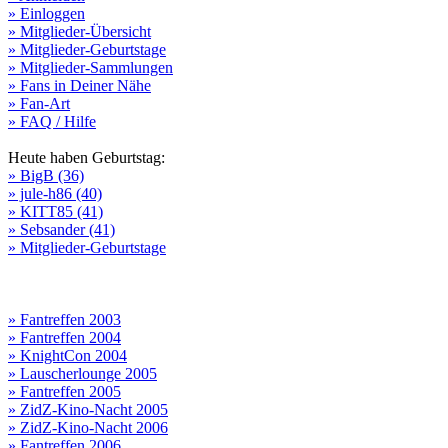
» Einloggen
» Mitglieder-Übersicht
» Mitglieder-Geburtstage
» Mitglieder-Sammlungen
» Fans in Deiner Nähe
» Fan-Art
» FAQ / Hilfe
Heute haben Geburtstag:
» BigB (36)
» jule-h86 (40)
» KITT85 (41)
» Sebsander (41)
» Mitglieder-Geburtstage
» Fantreffen 2003
» Fantreffen 2004
» KnightCon 2004
» Lauscherlounge 2005
» Fantreffen 2005
» ZidZ-Kino-Nacht 2005
» ZidZ-Kino-Nacht 2006
» Fantreffen 2006