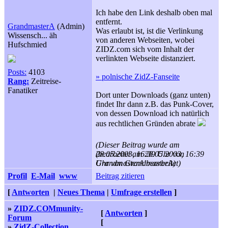
Ich habe den Link deshalb oben mal
entfernt.
GrandmasterA
(Admin)
Was erlaubt ist, ist die Verlinkung
Wissensch... äh
von anderen Webseiten, wobei
Hufschmied
ZIDZ.com sich vom Inhalt der
verlinkten Webseite distanziert.
Posts:
4103
» polnische ZidZ-Fanseite
Rang:
Zeitreise-
Fanatiker
Dort unter Downloads (ganz unten)
findet Ihr dann z.B. das Punk-Cover,
von dessen Download ich natürlich
aus rechtlichen Gründen abrate
(Dieser Beitrag wurde am
28.05.2003, 16:39 Uhr von
(bearbeitet am 28.05.2003, 16:39
GrandmasterA bearbeitet)
Uhr von GrandmasterA)
Profil
E-Mail
www
Beitrag zitieren
[
Antworten
|
Neues Thema
|
Umfrage erstellen
]
»
ZIDZ.COMmunity-
[
Antworten
]
Forum
[
»
ZidZ-Collection