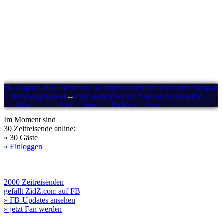
06. August 2026: Heute vor 58 Jahren wurde der Charakter Douglas
J. Needles geboren!
--
ZidZ-Fanartikel bei Amazon.de bestellen!
Menü
Start
Forum
Drehorte
Stars
Im Moment sind
30 Zeitreisende online:
» 30 Gäste
» Einloggen
2000 Zeitreisenden
gefällt ZidZ.com auf FB
» FB-Updates ansehen
» jetzt Fan werden