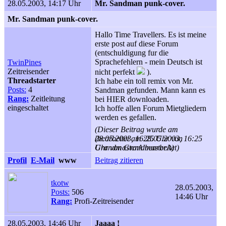
28.05.2003, 14:17 Uhr
Mr. Sandman punk-cover.
Mr. Sandman punk-cover.
Hallo Time Travellers. Es ist meine
erste post auf diese Forum
(entschuldigung fur die
Sprachefehlern - mein Deutsch ist
TwinPines
Zeitreisender
nicht perfekt
).
Threadstarter
Ich habe ein toll remix von Mr.
Posts:
4
Sandman gefunden. Mann kann es
Rang:
Zeitleitung
bei HIER downloaden.
eingeschaltet
Ich hoffe allen Forum Mietgliedern
werden es gefallen.
(Dieser Beitrag wurde am
28.05.2003, 16:25 Uhr von
(bearbeitet am 28.05.2003, 16:25
GrandmasterA bearbeitet)
Uhr von GrandmasterA)
Profil
E-Mail
www
Beitrag zitieren
tkotw
28.05.2003,
Posts:
506
14:46 Uhr
Rang:
Profi-Zeitreisender
28.05.2003, 14:46 Uhr
Jaaaa !