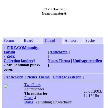
© 2001-2026
GrandmasterA
Forum
Board
Thread
Antwort
Suche
»
ZIDZ.COMmunity-
Forum
[
Antworten
]
»
ZidZ-
[
Collection
[andere]
Neues Thema
|
Umfrage erstellen
» Mr. Sandman punk-
]
cover.
[
Antworten
|
Neues Thema
|
Umfrage erstellen
]
TwinPines
Zeitreisender
28.05.2003,
Threadstarter
14:17 Uhr
Posts:
4
Rang:
Zeitleitung eingeschaltet