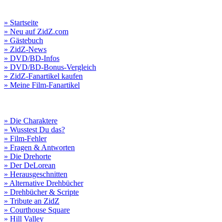
» Startseite
» Neu auf ZidZ.com
» Gästebuch
» ZidZ-News
» DVD/BD-Infos
» DVD/BD-Bonus-Vergleich
» ZidZ-Fanartikel kaufen
» Meine Film-Fanartikel
» Die Charaktere
» Wusstest Du das?
» Film-Fehler
» Fragen & Antworten
» Die Drehorte
» Der DeLorean
» Herausgeschnitten
» Alternative Drehbücher
» Drehbücher & Scripte
» Tribute an ZidZ
» Courthouse Square
» Hill Valley