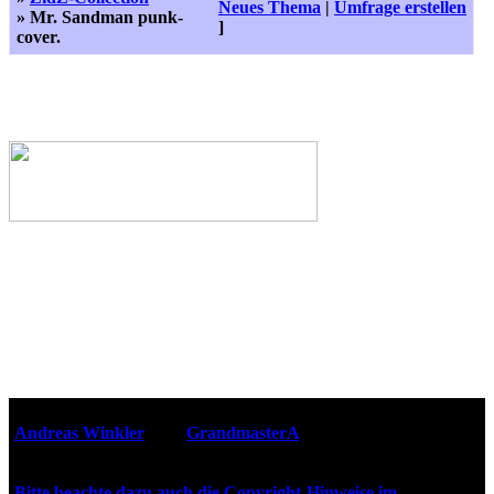
Neues Thema
|
Umfrage erstellen
» Mr. Sandman punk-
]
cover.
Webseiten-Design © 2001-2026
Andreas Winkler
alias
GrandmasterA
für ZidZ.com
"Zurück in die Zukunft" steht unter Copyright von Universal
City Studios, Inc. und Amblin Entertainment, Inc.
Bitte beachte dazu auch die Copyright-Hinweise im