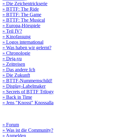
» Die Zeichentrickserie
» BTTF: The Ride
» BTTF: The Game
» BTTF: The Musical
» Europa-Hörspiele
» Teil IV?
» Kinofassung
» Logos international
» Was haben wir gelernt?
» Chronologie
» Deja-vu
» Zeitreisen
» Das andere Ich
» Die Zukunft
» BTTF-Nummernschild!
» Display-Labelmaker
» Secrets of BTTF Trilogy
» Back in Time
» Jens "Knossi" Knossalla
» Forum
» Was ist die Community?
» Anmelden