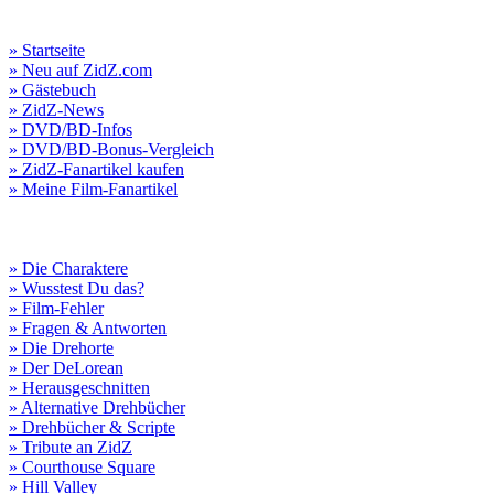
» Startseite
» Neu auf ZidZ.com
» Gästebuch
» ZidZ-News
» DVD/BD-Infos
» DVD/BD-Bonus-Vergleich
» ZidZ-Fanartikel kaufen
» Meine Film-Fanartikel
» Die Charaktere
» Wusstest Du das?
» Film-Fehler
» Fragen & Antworten
» Die Drehorte
» Der DeLorean
» Herausgeschnitten
» Alternative Drehbücher
» Drehbücher & Scripte
» Tribute an ZidZ
» Courthouse Square
» Hill Valley