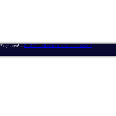
5) geboren! --
ZidZ-Fanartikel bei Amazon.de bestellen!