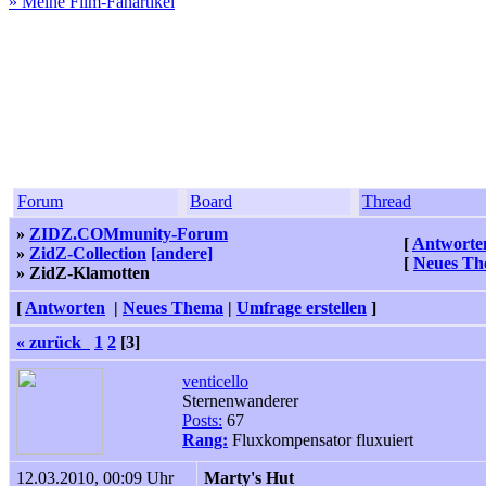
» Meine Film-Fanartikel
Forum
Board
Thread
»
ZIDZ.COMmunity-Forum
[
Antworte
»
ZidZ-Collection
[andere]
[
Neues T
» ZidZ-Klamotten
[
Antworten
|
Neues Thema
|
Umfrage erstellen
]
« zurück
1
2
[3]
venticello
Sternenwanderer
Posts:
67
Rang:
Fluxkompensator fluxuiert
12.03.2010, 00:09 Uhr
Marty's Hut