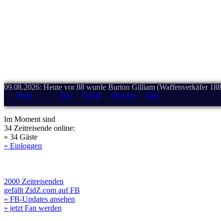
09.08.2026: Heute vor 88 wurde Burton Gilliam (Waffenverkäfer 188
Menü
Start
Forum
Drehorte
Stars
Im Moment sind
34 Zeitreisende online:
» 34 Gäste
» Einloggen
2000 Zeitreisenden
gefällt ZidZ.com auf FB
» FB-Updates ansehen
» jetzt Fan werden