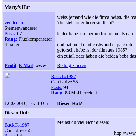
Marty's Hut
weiss jemand wie die firma heisst, die mar
venticello
) herstellt oder hergestellt hat?
Sternenwanderer
Posts:
67
leider habe ich hier im forum nichts darü
Rang:
Fluxkompensator
fluxuiert
und hat nicht clint eastwood in pale rider
geforscht habe ist der film aus 1985?
ein zufall oder haben die beiden bobs das
Profil
E-Mail
www
Beitrag zitieren
BackTo1987
Can't drive 55
Posts:
94
Rang:
88 MpH erreicht
12.03.2010, 16:11 Uhr
Diesen Hut?
Diesen Hut?
Meinst du vielleicht diesen:
BackTo1987
Can't drive 55
http://www
Posts:
94