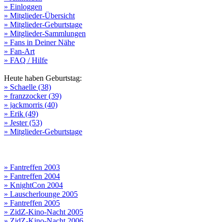
» Einloggen
» Mitglieder-Übersicht
» Mitglieder-Geburtstage
» Mitglieder-Sammlungen
» Fans in Deiner Nähe
» Fan-Art
» FAQ / Hilfe
Heute haben Geburtstag:
» Schaelle (38)
» franzzocker (39)
» jackmorris (40)
» Erik (49)
» Jester (53)
» Mitglieder-Geburtstage
» Fantreffen 2003
» Fantreffen 2004
» KnightCon 2004
» Lauscherlounge 2005
» Fantreffen 2005
» ZidZ-Kino-Nacht 2005
» ZidZ-Kino-Nacht 2006