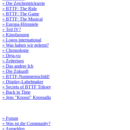
» Die Zeichentrickserie
» BTTF: The Ride
» BTTF: The Game
» BTTF: The Musical
» Europa-Hörspiele
» Teil IV?
» Kinofassung
» Logos international
» Was haben wir gelernt?
» Chronologie
» Deja-vu
» Zeitreisen
» Das andere Ich
» Die Zukunft
» BTTF-Nummernschild!
» Display-Labelmaker
» Secrets of BTTF Trilogy
» Back in Time
» Jens "Knossi" Knossalla
» Forum
» Was ist die Community?
» Anmelden