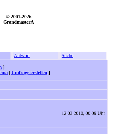
© 2001-2026
GrandmasterA
Antwort
Suche
n
]
hema
|
Umfrage erstellen
]
12.03.2010, 00:09 Uhr