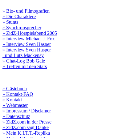
» Bio- und Filmografien
» Die Charaktere
» Stunts
» Synchronsprecher
» ZidZ-Hörspielabend 2005
» Interview Michael J. Fox
» Interview Sven Hasper
» Interview Sven Hasper
und Lutz Mackensy
» Chat-Log Bob Gale
» Treffen mit den Stars
» Gästebuch
» Kontakt-FAQ
» Kontakt
» Webmaster
» Impressum / Disclamer
» Datenschutz
» ZidZ.com in der Presse
» ZidZ.com sagt Danke
» Mein K.I.T.T.-Replika