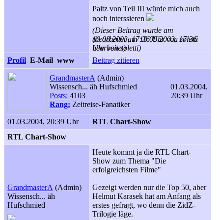
Paltz von Teil III würde mich auch
noch interssieren
(Dieser Beitrag wurde am
10.08.2003, 17:36 Uhr von soletti
(bearbeitet am 10.08.2003, 17:36
bearbeitet)
Uhr von soletti)
Profil
E-Mail
www
Beitrag zitieren
GrandmasterA
(Admin)
Wissensch... äh Hufschmied
01.03.2004,
Posts:
4103
20:39 Uhr
Rang:
Zeitreise-Fanatiker
01.03.2004, 20:39 Uhr
RTL Chart-Show
RTL Chart-Show
Heute kommt ja die RTL Chart-
Show zum Thema "Die
erfolgreichsten Filme"
GrandmasterA
(Admin)
Gezeigt werden nur die Top 50, aber
Wissensch... äh
Helmut Karasek hat am Anfang als
Hufschmied
erstes gefragt, wo denn die ZidZ-
Trilogie läge.