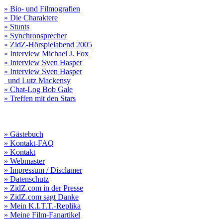
» Bio- und Filmografien
» Die Charaktere
» Stunts
» Synchronsprecher
» ZidZ-Hörspielabend 2005
» Interview Michael J. Fox
» Interview Sven Hasper
» Interview Sven Hasper
und Lutz Mackensy
» Chat-Log Bob Gale
» Treffen mit den Stars
» Gästebuch
» Kontakt-FAQ
» Kontakt
» Webmaster
» Impressum / Disclamer
» Datenschutz
» ZidZ.com in der Presse
» ZidZ.com sagt Danke
» Mein K.I.T.T.-Replika
» Meine Film-Fanartikel