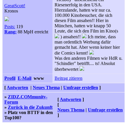
Riesenerfolg in den USA.
GreatScott!
Hierzulande, hatten wir nur ca.
Kronos
100.000 Kinobesucher, die sich
diesen Film ansahen!! Hier in
München, hatten wir knapp 50
Posts:
119
Leute, die sich den Film im Kino(s
Rang:
88 MpH erreicht
) ansahen!!
Ich meine, dass
man ordentlich Werbung dafür
gemacht hat. Aber wenn keiner hier
die Comics kennt!
Was den anderen Filmen wie HdR u.
"Schindler" betrifft.... ts! Absolut
überbewertet
Profil
E-Mail
www
Beitrag zitieren
[
Antworten
|
Neues Thema
|
Umfrage erstellen
]
»
ZIDZ.COMmunity-
[
Antworten
]
Forum
[
»
Zurück in die Zukunft
Neues Thema
|
Umfrage erstellen
» Platz von BTTF in den
]
Top100?