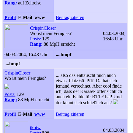
Rang:
auf Zeitreise
Profil
E-Mail
www
Beitrag zitieren
CrispinCloser
Wo ist mein Fernglas?
04.03.2004,
Posts:
129
16:48 Uhr
Rang:
88 MpH erreicht
04.03.2004, 16:48 Uhr
....hmpf
....hmpf
CrispinCloser
... also das enttäuscht mich auch
Wo ist mein Fernglas?
etwas. Platz 66. Pfff. Da hat sich
jemand verrechnet. Aber cool finde
ich, dass der Karasek offensichtlich
Posts:
129
auch ein Faible für BTTF hat! Und
Rang:
88 MpH erreicht
der kennt sich schließlich aus!
Profil
E-Mail
www
Beitrag zitieren
tkotw
04.03.2004,
Posts:
506