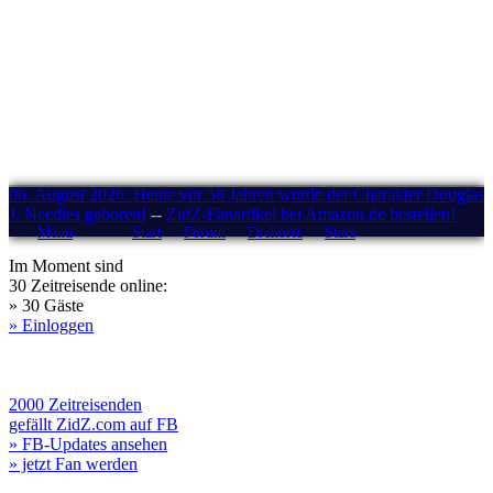
06. August 2026: Heute vor 58 Jahren wurde der Charakter Douglas
J. Needles geboren!
--
ZidZ-Fanartikel bei Amazon.de bestellen!
Menü
Start
Forum
Drehorte
Stars
Im Moment sind
30 Zeitreisende online:
» 30 Gäste
» Einloggen
2000 Zeitreisenden
gefällt ZidZ.com auf FB
» FB-Updates ansehen
» jetzt Fan werden