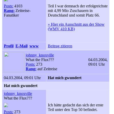
Posts:
4103
Teil I war demnach der erfolgreichste
Rang:
Zeitreise-
mit 4,99 Mio Zuschauern in
Fanatiker
Deutschland und somit Platz 66.
» Hier ein Ausschnitt aus der Show
(WMV 410 KB)
Profil
E-Mail
www
Beitrag zitieren
johnny_knoxville
What the Flux???
04.03.2004,
Posts:
273
09:01 Uhr
Rang:
auf Zeitreise
04.03.2004, 09:01 Uhr
Hat mich gwundert
Hat mich gwundert
johnny_knoxville
What the Flux???
Ich hätte gedacht das sich der erste
Teil unter den Top 50 befindet.
Posts:
273