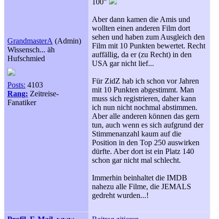
100"
Aber dann kamen die Amis und
wollten einen anderen Film dort
sehen und haben zum Ausgleich den
GrandmasterA
(Admin)
Film mit 10 Punkten bewertet. Recht
Wissensch... äh
auffällig, da er (zu Recht) in den
Hufschmied
USA gar nicht lief...
Für ZidZ hab ich schon vor Jahren
Posts:
4103
mit 10 Punkten abgestimmt. Man
Rang:
Zeitreise-
muss sich registrieren, daher kann
Fanatiker
ich nun nicht nochmal abstimmen.
Aber alle anderen können das gern
tun, auch wenn es sich aufgrund der
Stimmenanzahl kaum auf die
Position in den Top 250 auswirken
dürfte. Aber dort ist ein Platz 140
schon gar nicht mal schlecht.
Immerhin beinhaltet die IMDB
nahezu alle Filme, die JEMALS
gedreht wurden...!