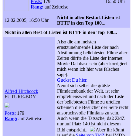
Posts:
179
16:50 Uhr
Rang:
auf Zeitreise
Nicht in allen Best-of-Listen ist
12.02.2005, 16:50 Uhr
BTTF in den Top 100...
Nicht in allen Best-of-Listen ist BTTF in den Top 100...
Also die am meisten
ernstzunehmende Liste der nach
Abstimmung beliebtesten Filme aller
Zeiten dürfte die Liste der Internet
Movie Database sein (aber korrigiert
mich wenn ich hier was falsches
sage).
Guckst Du hier.
Nennt sich selbst die größte
Filmdatenbank der Welt, ist sehr
Alfred-Hitchcock
empfehlenswert und nach der Liste
FUTURE-BOY
der beliebtesten Filme zu urteilen
scheinen die Besucher der Seite recht
anspruchsvolle Filmfans zu sein.
Posts:
179
Auch wenn die Tatsache, daß ZidZ
Rang:
auf Zeitreise
nur auf Platz 140 ist nicht diesem
Bild entspricht...
Aber Ihr könnt
ja auf die
Seite von ZidZ
bei IMDb