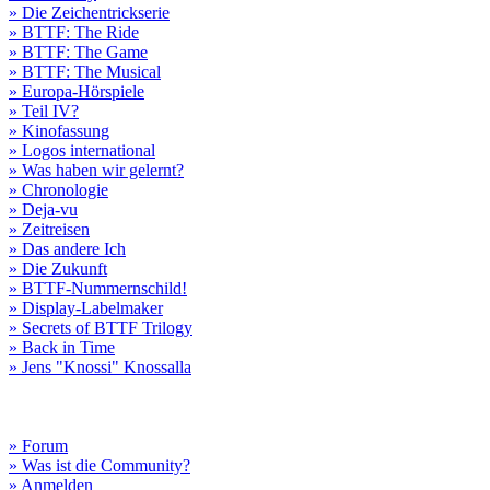
» Die Zeichentrickserie
» BTTF: The Ride
» BTTF: The Game
» BTTF: The Musical
» Europa-Hörspiele
» Teil IV?
» Kinofassung
» Logos international
» Was haben wir gelernt?
» Chronologie
» Deja-vu
» Zeitreisen
» Das andere Ich
» Die Zukunft
» BTTF-Nummernschild!
» Display-Labelmaker
» Secrets of BTTF Trilogy
» Back in Time
» Jens "Knossi" Knossalla
» Forum
» Was ist die Community?
» Anmelden