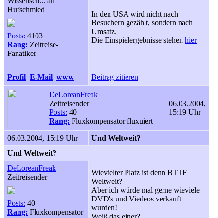
Wissensch... äh
Hufschmied
In den USA wird nicht nach
Besuchern gezählt, sondern nach
Umsatz.
Posts:
4103
Die Einspielergebnisse stehen
hier
Rang:
Zeitreise-
Fanatiker
Profil
E-Mail
www
Beitrag zitieren
DeLoreanFreak
Zeitreisender
06.03.2004,
Posts:
40
15:19 Uhr
Rang:
Fluxkompensator fluxuiert
06.03.2004, 15:19 Uhr
Und Weltweit?
Und Weltweit?
DeLoreanFreak
Wievielter Platz ist denn BTTF
Zeitreisender
Weltweit?
Aber ich würde mal gerne wieviele
DVD's und Viedeos verkauft
Posts:
40
wurden!
Rang:
Fluxkompensator
Weiß das einer?