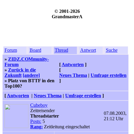
© 2001-2026
GrandmasterA
Forum
Board
Thread
Antwort
Suche
»
ZIDZ.COMmunity-
Forum
[
Antworten
]
»
Zurück in die
[
Zukunft
[andere]
Neues Thema
|
Umfrage erstellen
» Platz von BTTF in den
]
Top100?
[
Antworten
|
Neues Thema
|
Umfrage erstellen
]
Cubeboy
Zeitreisender
07.08.2003,
Threadstarter
21:12 Uhr
Posts:
5
Rang:
Zeitleitung eingeschaltet