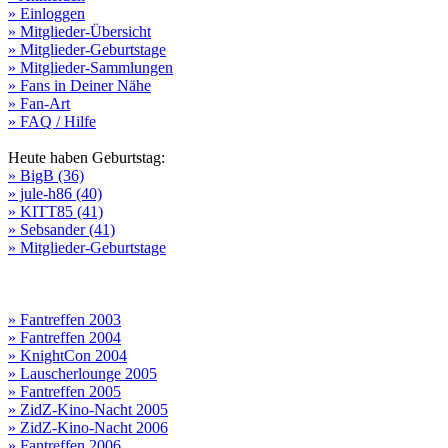
» Einloggen
» Mitglieder-Übersicht
» Mitglieder-Geburtstage
» Mitglieder-Sammlungen
» Fans in Deiner Nähe
» Fan-Art
» FAQ / Hilfe
Heute haben Geburtstag:
» BigB (36)
» jule-h86 (40)
» KITT85 (41)
» Sebsander (41)
» Mitglieder-Geburtstage
» Fantreffen 2003
» Fantreffen 2004
» KnightCon 2004
» Lauscherlounge 2005
» Fantreffen 2005
» ZidZ-Kino-Nacht 2005
» ZidZ-Kino-Nacht 2006
» Fantreffen 2006