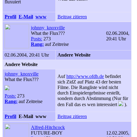
fluxuiert
Profil
E-Mail
www
Beitrag zitieren
johnny_knoxville
What the Flux???
02.06.2004,
Posts:
273
20:41 Uhr
Rang:
auf Zeitreise
02.06.2004, 20:41 Uhr
Andere Website
Andere Website
johnny_knoxville
Auf
http://www.ofdb.de
befindet
What the Flux???
sich ZidZ auf Platz 43 der besten
Filme. Die Rangliste wird nicht
durch Einspielergebnisse erstellt,
Posts:
273
sondern durch Abstimmung (Nur für
Rang:
auf Zeitreise
den Fall das es wen interessiert
).
Profil
E-Mail
www
Beitrag zitieren
Alfred-Hitchcock
FUTURE-BOY
12.02.2005,