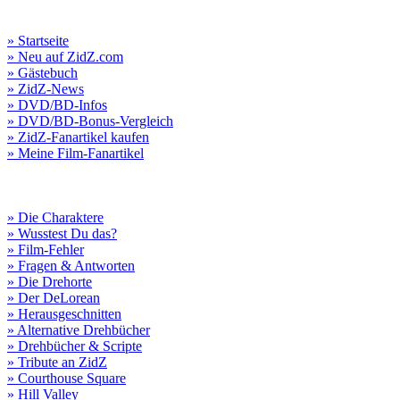
» Startseite
» Neu auf ZidZ.com
» Gästebuch
» ZidZ-News
» DVD/BD-Infos
» DVD/BD-Bonus-Vergleich
» ZidZ-Fanartikel kaufen
» Meine Film-Fanartikel
» Die Charaktere
» Wusstest Du das?
» Film-Fehler
» Fragen & Antworten
» Die Drehorte
» Der DeLorean
» Herausgeschnitten
» Alternative Drehbücher
» Drehbücher & Scripte
» Tribute an ZidZ
» Courthouse Square
» Hill Valley