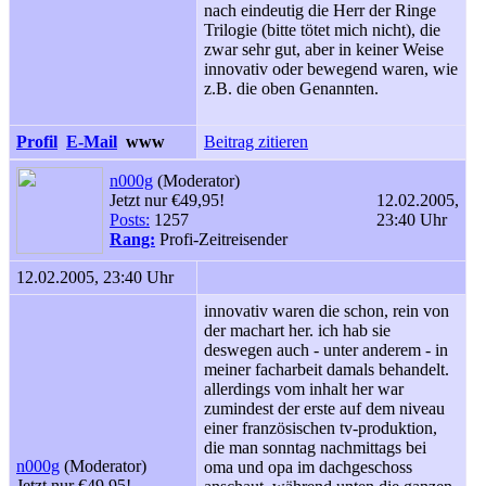
nach eindeutig die Herr der Ringe
Trilogie (bitte tötet mich nicht), die
zwar sehr gut, aber in keiner Weise
innovativ oder bewegend waren, wie
z.B. die oben Genannten.
Profil
E-Mail
www
Beitrag zitieren
n000g
(Moderator)
Jetzt nur €49,95!
12.02.2005,
Posts:
1257
23:40 Uhr
Rang:
Profi-Zeitreisender
12.02.2005, 23:40 Uhr
innovativ waren die schon, rein von
der machart her. ich hab sie
deswegen auch - unter anderem - in
meiner facharbeit damals behandelt.
allerdings vom inhalt her war
zumindest der erste auf dem niveau
einer französischen tv-produktion,
die man sonntag nachmittags bei
n000g
(Moderator)
oma und opa im dachgeschoss
Jetzt nur €49,95!