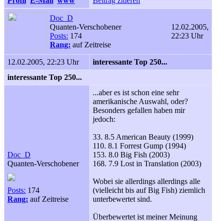
Profil
E-Mail
www
Beitrag zitieren
Doc_D
Quanten-Verschobener
12.02.2005,
Posts:
174
22:23 Uhr
Rang:
auf Zeitreise
12.02.2005, 22:23 Uhr
interessante Top 250...
interessante Top 250...
...aber es ist schon eine sehr
amerikanische Auswahl, oder?
Besonders gefallen haben mir
jedoch:
33. 8.5 American Beauty (1999)
110. 8.1 Forrest Gump (1994)
Doc_D
153. 8.0 Big Fish (2003)
Quanten-Verschobener
168. 7.9 Lost in Translation (2003)
Wobei sie allerdings allerdings alle
Posts:
174
(vielleicht bis auf Big Fish) ziemlich
Rang:
auf Zeitreise
unterbewertet sind.
Überbewertet ist meiner Meinung