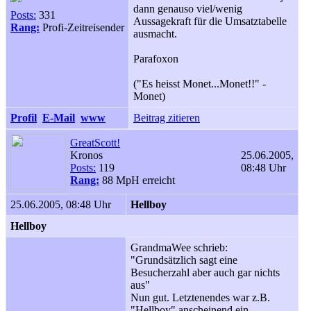
dann genauso viel/wenig
Posts:
331
Aussagekraft für die Umsatztabelle
Rang:
Profi-Zeitreisender
ausmacht.
Parafoxon
("Es heisst Monet...Monet!!" -
Monet)
Profil
E-Mail
www
Beitrag zitieren
GreatScott!
Kronos
25.06.2005,
Posts:
119
08:48 Uhr
Rang:
88 MpH erreicht
25.06.2005, 08:48 Uhr
Hellboy
Hellboy
GrandmaWee schrieb:
"Grundsätzlich sagt eine
Besucherzahl aber auch gar nichts
aus"
Nun gut. Letztenendes war z.B.
"Hellboy" anscheinend ein