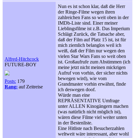
Nun es ist schon klar, daß die Herr
der Ringe-Filme wegen ihren
zahlreichen Fans so weit oben in der
IMDb-Liste sind. Einer meiner
Lieblingsfilme ist z.B. Das Imperium
Schlägt Zurück, die Tatsache aber,
daß der Film auf Platz 15 ist, ist für
mich ziemlich belanglos weil ich
weiß, daß der Film nur wegen den
vielen Star Wars Fans so weit oben
Alfred-Hitchcock
ist. Großaufrufe zum Abstimmen (ich
FUTURE-BOY
meine jetzt nicht meinen mickrigen
Aufruf von vorhin, der sicher nichts
bewegen wird), wie vom
Posts:
179
Grandmaster vorhin erwähnt, finde
Rang:
auf Zeitreise
ich deswegen doof.
Würde man eine
REPRÄSENTATIVE Umfrage
unter ALLEN Kinogängern machen
(was natürlich nicht möglich ist),
wären diese Filme viel weiter unten
in der Bestenliste.
Eine Hitliste nach Besucherzahlen
weltweit wäre interessant, aber wohl