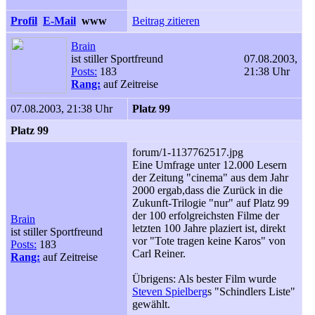
Profil
E-Mail
www
Beitrag zitieren
Brain
ist stiller Sportfreund
07.08.2003,
Posts:
183
21:38 Uhr
Rang:
auf Zeitreise
07.08.2003, 21:38 Uhr
Platz 99
Platz 99
forum/1-1137762517.jpg
Eine Umfrage unter 12.000 Lesern
der Zeitung "cinema" aus dem Jahr
2000 ergab,dass die Zurück in die
Zukunft-Trilogie "nur" auf Platz 99
der 100 erfolgreichsten Filme der
Brain
letzten 100 Jahre plaziert ist, direkt
ist stiller Sportfreund
vor "Tote tragen keine Karos" von
Posts:
183
Carl Reiner.
Rang:
auf Zeitreise
Übrigens: Als bester Film wurde
Steven Spielberg
s "Schindlers Liste"
gewählt.