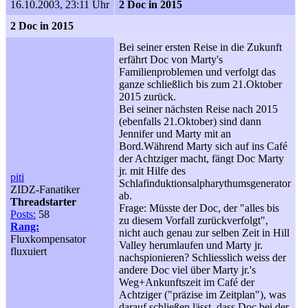
16.10.2003, 23:11 Uhr
2 Doc in 2015
2 Doc in 2015
Bei seiner ersten Reise in die Zukunft
erfährt Doc von Marty's
Familienproblemen und verfolgt das
ganze schließlich bis zum 21.Oktober
2015 zurück.
Bei seiner nächsten Reise nach 2015
(ebenfalls 21.Oktober) sind dann
Jennifer und Marty mit an
Bord.Während Marty sich auf ins Café
der Achtziger macht, fängt Doc Marty
jr. mit Hilfe des
piti
Schlafinduktionsalpharythumsgenerator
ZIDZ-Fanatiker
ab.
Threadstarter
Frage: Müsste der Doc, der "alles bis
Posts:
58
zu diesem Vorfall zurückverfolgt",
Rang:
nicht auch genau zur selben Zeit in Hill
Fluxkompensator
Valley herumlaufen und Marty jr.
fluxuiert
nachspionieren? Schliesslich weiss der
andere Doc viel über Marty jr.'s
Weg+Ankunftszeit im Café der
Achtziger ("präzise im Zeitplan"), was
darauf schließen lässt, dass Doc bei der