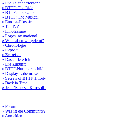
» Die Zeichentrickserie
» BTTF: The Ride
» BTTF: The Game
» BTTF: The Musical
» Europa-Hörspiele
» Teil IV?
» Kinofassung
» Logos international
» Was haben wir gelernt?
» Chronologie
» Deja-vu
» Zeitreisen
» Das andere Ich
» Die Zukunft
» BTTF-Nummernschild!
» Display-Labelmaker
» Secrets of BTTF Trilogy
» Back in Time
» Jens "Knossi" Knossalla
» Forum
» Was ist die Community?
» Anmelden