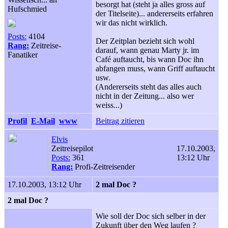
besorgt hat (steht ja alles gross auf
Hufschmied
der Titelseite)... andererseits erfahren
wir das nicht wirklich.
Posts:
4104
Der Zeitplan bezieht sich wohl
Rang:
Zeitreise-
darauf, wann genau Marty jr. im
Fanatiker
Café auftaucht, bis wann Doc ihn
abfangen muss, wann Griff auftaucht
usw.
(Andererseits steht das alles auch
nicht in der Zeitung... also wer
weiss...)
Profil
E-Mail
www
Beitrag zitieren
Elvis
Zeitreisepilot
17.10.2003,
Posts:
361
13:12 Uhr
Rang:
Profi-Zeitreisender
17.10.2003, 13:12 Uhr
2 mal Doc ?
2 mal Doc ?
Wie soll der Doc sich selber in der
Zukunft über den Weg laufen ?