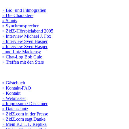
» Bio- und Filmografien
» Die Charaktere
» Stunts
» Synchronsprecher
» ZidZ-Hörspielabend 2005
» Interview Michael J. Fox
» Interview Sven Hasper
» Interview Sven Hasper
und Lutz Mackensy
» Chat-Log Bob Gale
» Treffen mit den Stars
» Gästebuch
» Kontakt-FAQ
» Kontakt
» Webmaster
» Impressum / Disclamer
» Datenschutz
» ZidZ.com in der Presse
» ZidZ.com sagt Danke
» Mein K.I.T.T.-Replika