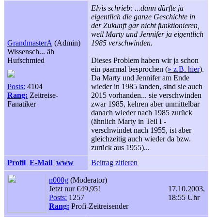
Elvis schrieb: ...dann dürfte ja
eigentlich die ganze Geschichte in
der Zukunft gar nicht funktionieren,
weil Marty und Jennifer ja eigentlich
GrandmasterA
(Admin)
1985 verschwinden.
Wissensch... äh
Hufschmied
Dieses Problem haben wir ja schon
ein paarmal besprochen (
» z.B. hier
).
Da Marty und Jennifer am Ende
Posts:
4104
wieder in 1985 landen, sind sie auch
Rang:
Zeitreise-
2015 vorhanden... sie verschwinden
Fanatiker
zwar 1985, kehren aber unmittelbar
danach wieder nach 1985 zurück
(ähnlich Marty in Teil I -
verschwindet nach 1955, ist aber
gleichzeitig auch wieder da bzw.
zurück aus 1955)...
Profil
E-Mail
www
Beitrag zitieren
n000g
(Moderator)
Jetzt nur €49,95!
17.10.2003,
Posts:
1257
18:55 Uhr
Rang:
Profi-Zeitreisender