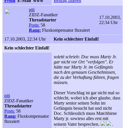
Profil
E-Mail
www
Beitrag zitieren
piti
ZIDZ-Fanatiker
17.10.2003,
Threadstarter
22:34 Uhr
Posts:
58
Rang:
Fluxkompensator fluxuiert
17.10.2003, 22:34 Uhr
Kein schlechter Einfall!
Kein schlechter Einfall!
soletti schrieb: Doc muss Marty Jr.
gar nicht vor Ort "verfolgen". Er
hätte nur Marty Jr. im Gefängnis
nach den genauen Geschehnissen,
die zu der Verhaftung führen, fragen
müssen.
Dieser Vorschlag ist gar nicht mal so
piti
schlecht, wobei ich aber glaube, dass
ZIDZ-Fanatiker
Marty senior seinen Sohn im
Threadstarter
Gefängnis besucht hat und nicht
Posts:
58
Doc. Schliesslich muss Matchbirne
Rang:
Fluxkompensator
Marty jr. sowieso alles erst mit
fluxuiert
seinem Vater besprechen.
.