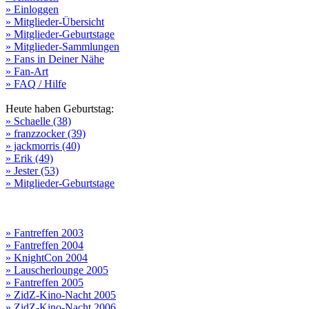
» Einloggen
» Mitglieder-Übersicht
» Mitglieder-Geburtstage
» Mitglieder-Sammlungen
» Fans in Deiner Nähe
» Fan-Art
» FAQ / Hilfe
Heute haben Geburtstag:
» Schaelle (38)
» franzzocker (39)
» jackmorris (40)
» Erik (49)
» Jester (53)
» Mitglieder-Geburtstage
» Fantreffen 2003
» Fantreffen 2004
» KnightCon 2004
» Lauscherlounge 2005
» Fantreffen 2005
» ZidZ-Kino-Nacht 2005
» ZidZ-Kino-Nacht 2006