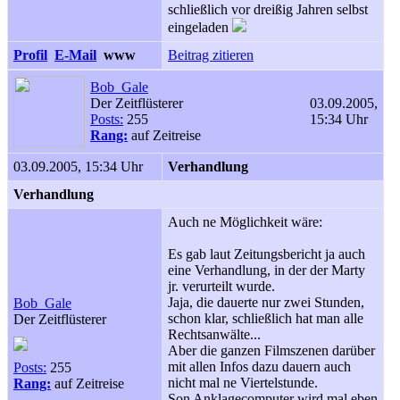
schließlich vor dreißig Jahren selbst
eingeladen
Profil
E-Mail
www
Beitrag zitieren
Bob_Gale
Der Zeitflüsterer
03.09.2005,
Posts:
255
15:34 Uhr
Rang:
auf Zeitreise
03.09.2005, 15:34 Uhr
Verhandlung
Verhandlung
Auch ne Möglichkeit wäre:
Es gab laut Zeitungsbericht ja auch
eine Verhandlung, in der der Marty
jr. verurteilt wurde.
Jaja, die dauerte nur zwei Stunden,
Bob_Gale
schon klar, schließlich hat man alle
Der Zeitflüsterer
Rechtsanwälte...
Aber die ganzen Filmszenen darüber
mit allen Infos dazu dauern auch
Posts:
255
nicht mal ne Viertelstunde.
Rang:
auf Zeitreise
Son Anklagecomputer wird mal eben