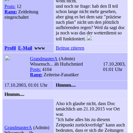
wohl nicht.
und noch ne frage: hab den II teil
Posts:
12
schon lange nicht mehr gesehen,
Rang:
Zeitleitung
aber ging es bei dem satz "präziese
eingeschaltet
nach plan" nicht um den plötzlich
aufhörenden regen? Weil da sagt doc
ja noch was das der wetterdienst so
toll funktioniert.
Profil
E-Mail
www
Beitrag zitieren
GrandmasterA
(Admin)
Wissensch... äh Hufschmied
17.10.2003,
Posts:
4104
01:01 Uhr
Rang:
Zeitreise-Fanatiker
17.10.2003, 01:01 Uhr
Hmmm....
Hmmm....
Also ich glaube nicht, dass Doc
tatsächlich am 21.10.2015 vor Ort
war.
"Ich habe alles bis zu diesem
Zeitpunkt zurückverfolgt" kann auch
GrandmasterA
(Admin)
bedeuten, dass er sich die Zeitungen
Wissensch... äh