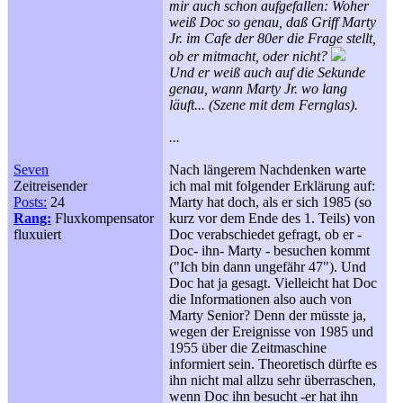
mir auch schon aufgefallen: Woher
weiß Doc so genau, daß Griff Marty
Jr. im Cafe der 80er die Frage stellt,
ob er mitmacht, oder nicht?
Und er weiß auch auf die Sekunde
genau, wann Marty Jr. wo lang
läuft... (Szene mit dem Fernglas).
...
Seven
Nach längerem Nachdenken warte
Zeitreisender
ich mal mit folgender Erklärung auf:
Posts:
24
Marty hat doch, als er sich 1985 (so
Rang:
Fluxkompensator
kurz vor dem Ende des 1. Teils) von
fluxuiert
Doc verabschiedet gefragt, ob er -
Doc- ihn- Marty - besuchen kommt
("Ich bin dann ungefähr 47"). Und
Doc hat ja gesagt. Vielleicht hat Doc
die Informationen also auch von
Marty Senior? Denn der müsste ja,
wegen der Ereignisse von 1985 und
1955 über die Zeitmaschine
informiert sein. Theoretisch dürfte es
ihn nicht mal allzu sehr überraschen,
wenn Doc ihn besucht -er hat ihn