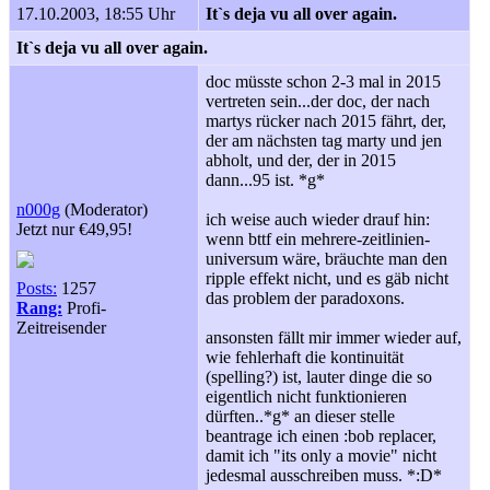
17.10.2003, 18:55 Uhr
It`s deja vu all over again.
It`s deja vu all over again.
doc müsste schon 2-3 mal in 2015
vertreten sein...der doc, der nach
martys rücker nach 2015 fährt, der,
der am nächsten tag marty und jen
abholt, und der, der in 2015
dann...95 ist. *g*
n000g
(Moderator)
ich weise auch wieder drauf hin:
Jetzt nur €49,95!
wenn bttf ein mehrere-zeitlinien-
universum wäre, bräuchte man den
ripple effekt nicht, und es gäb nicht
Posts:
1257
das problem der paradoxons.
Rang:
Profi-
Zeitreisender
ansonsten fällt mir immer wieder auf,
wie fehlerhaft die kontinuität
(spelling?) ist, lauter dinge die so
eigentlich nicht funktionieren
dürften..*g* an dieser stelle
beantrage ich einen :
bob replacer,
damit ich "its only a movie" nicht
jedesmal ausschreiben muss. *:
D*