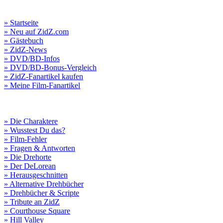
» Startseite
» Neu auf ZidZ.com
» Gästebuch
» ZidZ-News
» DVD/BD-Infos
» DVD/BD-Bonus-Vergleich
» ZidZ-Fanartikel kaufen
» Meine Film-Fanartikel
» Die Charaktere
» Wusstest Du das?
» Film-Fehler
» Fragen & Antworten
» Die Drehorte
» Der DeLorean
» Herausgeschnitten
» Alternative Drehbücher
» Drehbücher & Scripte
» Tribute an ZidZ
» Courthouse Square
» Hill Valley