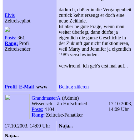
dadurch, daß er in die Vergangenheit
Elvis
zurück kehrt erzeugt er doch eine
Zeitreisepilot
neue Zeitlinie.
Ist aber ne gute Frage, wenn man
weiter überlegt, dann dürfte ja
Posts:
361
eigentlich die ganze Geschichte in
Rang:
Profi-
der Zukunft gar nicht funktionieren,
Zeitreisender
weil Marty und Jennifer ja eigentlich
1985 verschwinden.
verwirrend, ich geb's erst mal auf...
Profil
E-Mail
www
Beitrag zitieren
GrandmasterA
(Admin)
Wissensch... äh Hufschmied
17.10.2003,
Posts:
4104
14:09 Uhr
Rang:
Zeitreise-Fanatiker
17.10.2003, 14:09 Uhr
Naja...
Naja...