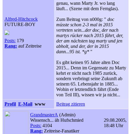
genau, wann Marty Jr. wo lang
läuft... (Szene mit dem Fernglas).
Alfred-Hitchcock
Zum Beitrag von n000g: "
doc
FUTURE-BOY
müsste schon 2-3 mal in 2015
vertreten sein...der doc, der nach
martys rücker nach 2015 fährt, der,
Posts:
179
der am nächsten tag marty und jen
Rang:
auf Zeitreise
abholt, und der, der in 2015
dann...95 ist. *g*
"
Es gibt keinen 95 Jahre alten Doc
2015... Denn im Gegensatz zu Marty
kehrt er nicht nach 1985 zurück,
sondern verbringt seine Zukunft ab
seinem 65. Lebensjahr in 1885...
Wohin er letztendlich fährt (Ende
von Teil III), wissen wir ja nicht...
Profil
E-Mail
www
Beitrag zitieren
GrandmasterA
(Admin)
Wissensch... äh Hufschmied
29.08.2005,
Posts:
4104
18:48 Uhr
Rang:
Zeitreise-Fanatiker