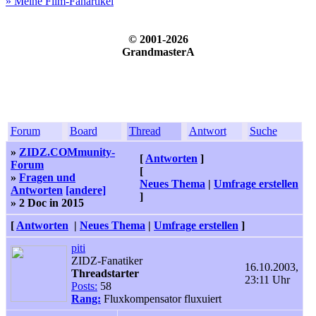
» Meine Film-Fanartikel
© 2001-2026
GrandmasterA
Forum
Board
Thread
Antwort
Suche
»
ZIDZ.COMmunity-
[
Antworten
]
Forum
[
»
Fragen und
Neues Thema
|
Umfrage erstellen
Antworten
[andere]
]
» 2 Doc in 2015
[
Antworten
|
Neues Thema
|
Umfrage erstellen
]
piti
ZIDZ-Fanatiker
16.10.2003,
Threadstarter
23:11 Uhr
Posts:
58
Rang:
Fluxkompensator fluxuiert