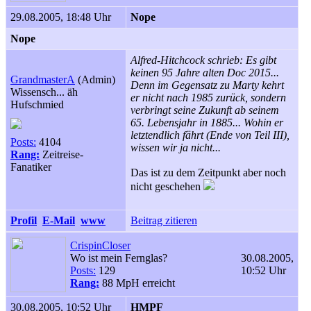
29.08.2005, 18:48 Uhr
Nope
Nope
Alfred-Hitchcock schrieb: Es gibt
keinen 95 Jahre alten Doc 2015...
GrandmasterA
(Admin)
Denn im Gegensatz zu Marty kehrt
Wissensch... äh
er nicht nach 1985 zurück, sondern
Hufschmied
verbringt seine Zukunft ab seinem
65. Lebensjahr in 1885... Wohin er
letztendlich fährt (Ende von Teil III),
Posts:
4104
wissen wir ja nicht...
Rang:
Zeitreise-
Fanatiker
Das ist zu dem Zeitpunkt aber noch
nicht geschehen
Profil
E-Mail
www
Beitrag zitieren
CrispinCloser
Wo ist mein Fernglas?
30.08.2005,
Posts:
129
10:52 Uhr
Rang:
88 MpH erreicht
30.08.2005, 10:52 Uhr
HMPF