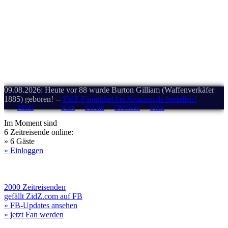
09.08.2026: Heute vor 88 wurde Burton Gilliam (Waffenverkäfer
1885) geboren! --
ZidZ-Fanartikel bei Amazon.de bestellen!
Menü
Start
Forum
Drehorte
Stars
Im Moment sind
6 Zeitreisende online:
» 6 Gäste
» Einloggen
2000 Zeitreisenden
gefällt ZidZ.com auf FB
» FB-Updates ansehen
» jetzt Fan werden