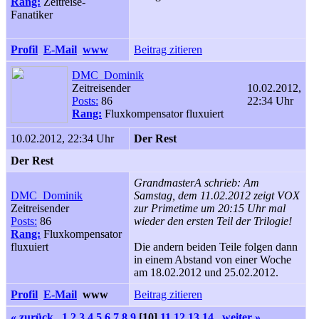
Rang:
Zeitreise-
Fanatiker
Profil
E-Mail
www
Beitrag zitieren
DMC_Dominik
Zeitreisender
10.02.2012,
Posts:
86
22:34 Uhr
Rang:
Fluxkompensator fluxuiert
10.02.2012, 22:34 Uhr
Der Rest
Der Rest
GrandmasterA schrieb: Am
DMC_Dominik
Samstag, dem 11.02.2012 zeigt VOX
Zeitreisender
zur Primetime um 20:15 Uhr mal
Posts:
86
wieder den ersten Teil der Trilogie!
Rang:
Fluxkompensator
fluxuiert
Die andern beiden Teile folgen dann
in einem Abstand von einer Woche
am 18.02.2012 und 25.02.2012.
Profil
E-Mail
www
Beitrag zitieren
« zurück
1
2
3
4
5
6
7
8
9
[10]
11
12
13
14
weiter »