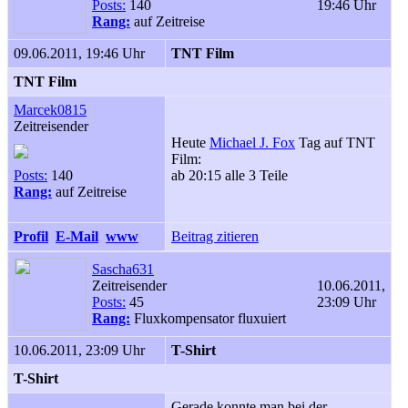
Posts:
140
19:46 Uhr
Rang:
auf Zeitreise
09.06.2011, 19:46 Uhr
TNT Film
TNT Film
Marcek0815
Zeitreisender
Heute
Michael J. Fox
Tag auf TNT
Film:
Posts:
140
ab 20:15 alle 3 Teile
Rang:
auf Zeitreise
Profil
E-Mail
www
Beitrag zitieren
Sascha631
Zeitreisender
10.06.2011,
Posts:
45
23:09 Uhr
Rang:
Fluxkompensator fluxuiert
10.06.2011, 23:09 Uhr
T-Shirt
T-Shirt
Gerade konnte man bei der