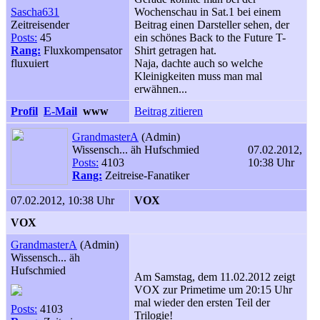
Sascha631
Wochenschau in Sat.1 bei einem
Zeitreisender
Beitrag einen Darsteller sehen, der
Posts:
45
ein schönes Back to the Future T-
Rang:
Fluxkompensator
Shirt getragen hat.
fluxuiert
Naja, dachte auch so welche
Kleinigkeiten muss man mal
erwähnen...
Profil
E-Mail
www
Beitrag zitieren
GrandmasterA
(Admin)
Wissensch... äh Hufschmied
07.02.2012,
Posts:
4103
10:38 Uhr
Rang:
Zeitreise-Fanatiker
07.02.2012, 10:38 Uhr
VOX
VOX
GrandmasterA
(Admin)
Wissensch... äh
Hufschmied
Am Samstag, dem 11.02.2012 zeigt
VOX zur Primetime um 20:15 Uhr
mal wieder den ersten Teil der
Posts:
4103
Trilogie!