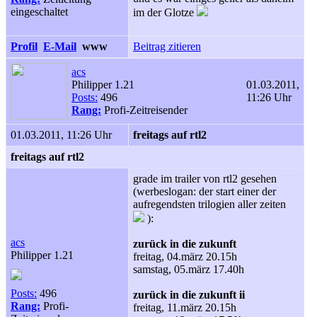
eingeschaltet
im der Glotze
Profil
E-Mail
www
Beitrag zitieren
acs
Philipper 1.21
01.03.2011,
Posts:
496
11:26 Uhr
Rang:
Profi-Zeitreisender
01.03.2011, 11:26 Uhr
freitags auf rtl2
freitags auf rtl2
grade im trailer von rtl2 gesehen
(werbeslogan: der start einer der
aufregendsten trilogien aller zeiten
):
acs
zurück in die zukunft
Philipper 1.21
freitag, 04.märz 20.15h
samstag, 05.märz 17.40h
Posts:
496
zurück in die zukunft ii
Rang:
Profi-
freitag, 11.märz 20.15h