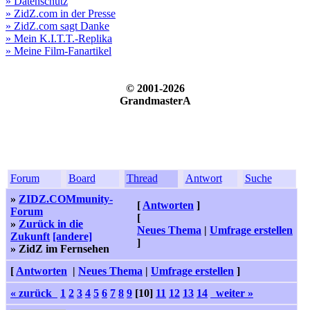
» Datenschutz
» ZidZ.com in der Presse
» ZidZ.com sagt Danke
» Mein K.I.T.T.-Replika
» Meine Film-Fanartikel
© 2001-2026
GrandmasterA
Forum
Board
Thread
Antwort
Suche
»
ZIDZ.COMmunity-
[
Antworten
]
Forum
[
»
Zurück in die
Neues Thema
|
Umfrage erstellen
Zukunft
[andere]
]
» ZidZ im Fernsehen
[
Antworten
|
Neues Thema
|
Umfrage erstellen
]
« zurück
1
2
3
4
5
6
7
8
9
[10]
11
12
13
14
weiter »