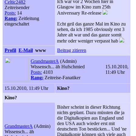
Ich war vor 2 Wochen hier in
Celtic2482
Glasgow im Kino zum 25th
Zeitreisender
Posts:
14
Aniverssary Re-release
Rang:
Zeitleitung
eingeschaltet
Echt geil das ganze Mal im Kino zu
sehen, da ich 1985 obviously erst 3
Jahre alt war und das ganze somit
mehr oder weniger verpasst hab
Profil
E-Mail
www
Beitrag zitieren
GrandmasterA
(Admin)
Wissensch... äh Hufschmied
15.10.2010,
Posts:
4103
11:49 Uhr
Rang:
Zeitreise-Fanatiker
15.10.2010, 11:49 Uhr
Kino?
Kino?
Bisher scheint in dieser Richtung
nichts geplant. Dazu müssten die ja
die Digitalkopien aus England und
den USA auch wieder erst mit
GrandmasterA
(Admin)
deutschem Ton bestücken... Und 'ne
Wissensch... äh
Digitalkopie können sich viele auch