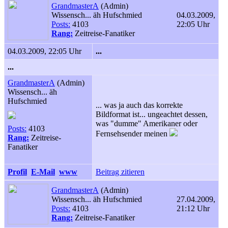
GrandmasterA
(Admin)
Wissensch... äh Hufschmied
04.03.2009,
Posts:
4103
22:05 Uhr
Rang:
Zeitreise-Fanatiker
04.03.2009, 22:05 Uhr
...
...
GrandmasterA
(Admin)
Wissensch... äh
Hufschmied
... was ja auch das korrekte
Bildformat ist... ungeachtet dessen,
was "dumme" Amerikaner oder
Posts:
4103
Fernsehsender meinen
Rang:
Zeitreise-
Fanatiker
Profil
E-Mail
www
Beitrag zitieren
GrandmasterA
(Admin)
Wissensch... äh Hufschmied
27.04.2009,
Posts:
4103
21:12 Uhr
Rang:
Zeitreise-Fanatiker