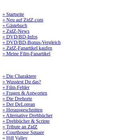
» Startseite
» Neu auf ZidZ.com
» Gästebuch
» ZidZ-News
» DVD/BD-Infos
» DVD/BD-Bonus-Vergleich
» ZidZ-Fanartikel kaufen
» Meine Film-Fanartikel
» Die Charaktere
» Wusstest Du das?
» Film-Fehler
» Fragen & Antworten
» Die Drehorte
» Der DeLorean
» Herausgeschnitten
» Alternative Drehbücher
» Drehbücher & Scripte
» Tribute an ZidZ
» Courthouse Square
» Hill Valley