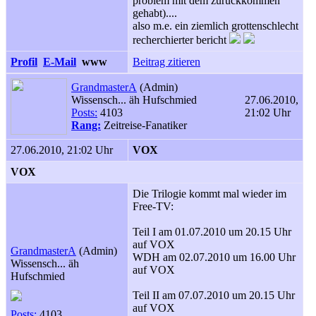
problem mit dem zurückkommen
gehabt)....
also m.e. ein ziemlich grottenschlecht
recherchierter bericht
Profil
E-Mail
www
Beitrag zitieren
GrandmasterA
(Admin)
Wissensch... äh Hufschmied
27.06.2010,
Posts:
4103
21:02 Uhr
Rang:
Zeitreise-Fanatiker
27.06.2010, 21:02 Uhr
VOX
VOX
Die Trilogie kommt mal wieder im
Free-TV:
Teil I am 01.07.2010 um 20.15 Uhr
auf VOX
GrandmasterA
(Admin)
WDH am 02.07.2010 um 16.00 Uhr
Wissensch... äh
auf VOX
Hufschmied
Teil II am 07.07.2010 um 20.15 Uhr
auf VOX
Posts:
4103