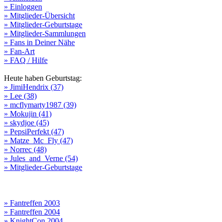
» Einloggen
» Mitglieder-Übersicht
» Mitglieder-Geburtstage
» Mitglieder-Sammlungen
» Fans in Deiner Nähe
» Fan-Art
» FAQ / Hilfe
Heute haben Geburtstag:
» JimiHendrix (37)
» Lee (38)
» mcflymarty1987 (39)
» Mokujin (41)
» skydjoe (45)
» PepsiPerfekt (47)
» Matze_Mc_Fly (47)
» Norrec (48)
» Jules_and_Verne (54)
» Mitglieder-Geburtstage
» Fantreffen 2003
» Fantreffen 2004
» KnightCon 2004