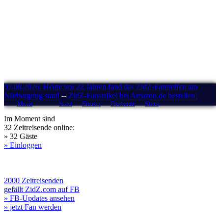
07.08.2026: Heute vor 22 Jahren fand das ZidZ-Fantreffen am
Nürburgring statt!
--
ZidZ-Fanartikel bei Amazon.de bestellen!
Menü
Start
Forum
Drehorte
Stars
Im Moment sind
32 Zeitreisende online:
» 32 Gäste
» Einloggen
2000 Zeitreisenden
gefällt ZidZ.com auf FB
» FB-Updates ansehen
» jetzt Fan werden