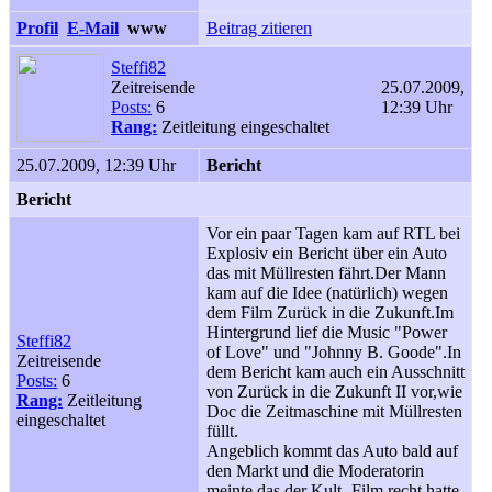
Profil
E-Mail
www
Beitrag zitieren
Steffi82
Zeitreisende
25.07.2009,
Posts:
6
12:39 Uhr
Rang:
Zeitleitung eingeschaltet
25.07.2009, 12:39 Uhr
Bericht
Bericht
Vor ein paar Tagen kam auf RTL bei
Explosiv ein Bericht über ein Auto
das mit Müllresten fährt.Der Mann
kam auf die Idee (natürlich) wegen
dem Film Zurück in die Zukunft.Im
Hintergrund lief die Music "Power
Steffi82
of Love" und "Johnny B. Goode".In
Zeitreisende
dem Bericht kam auch ein Ausschnitt
Posts:
6
von Zurück in die Zukunft II vor,wie
Rang:
Zeitleitung
Doc die Zeitmaschine mit Müllresten
eingeschaltet
füllt.
Angeblich kommt das Auto bald auf
den Markt und die Moderatorin
meinte das der Kult- Film recht hatte