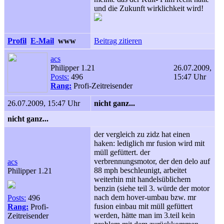
und die Zukunft wirklichkeit wird!
Profil
E-Mail
www
Beitrag zitieren
acs
Philipper 1.21
26.07.2009,
Posts:
496
15:47 Uhr
Rang:
Profi-Zeitreisender
26.07.2009, 15:47 Uhr
nicht ganz...
nicht ganz...
der vergleich zu zidz hat einen
haken: lediglich mr fusion wird mit
müll gefüttert. der
verbrennungsmotor, der den delo auf
acs
88 mph beschleunigt, arbeitet
Philipper 1.21
weiterhin mit handelsüblichem
benzin (siehe teil 3. würde der motor
nach dem hover-umbau bzw. mr
Posts:
496
fusion einbau mit müll gefüttert
Rang:
Profi-
werden, hätte man im 3.teil kein
Zeitreisender