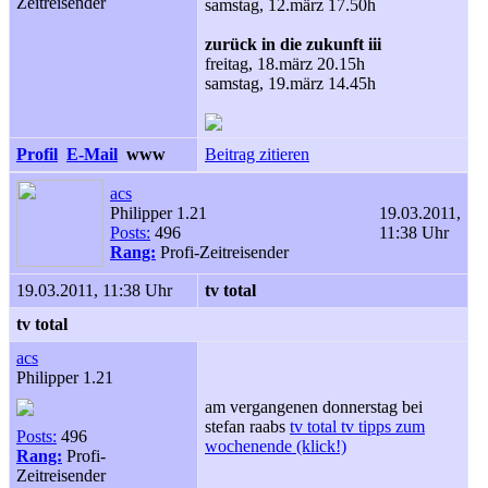
Zeitreisender
samstag, 12.märz 17.50h
zurück in die zukunft iii
freitag, 18.märz 20.15h
samstag, 19.märz 14.45h
Profil
E-Mail
www
Beitrag zitieren
acs
Philipper 1.21
19.03.2011,
Posts:
496
11:38 Uhr
Rang:
Profi-Zeitreisender
19.03.2011, 11:38 Uhr
tv total
tv total
acs
Philipper 1.21
am vergangenen donnerstag bei
stefan raabs
tv total tv tipps zum
Posts:
496
wochenende (klick!)
Rang:
Profi-
Zeitreisender