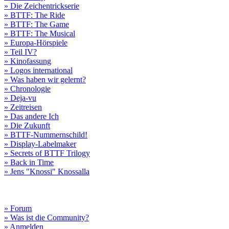
» Die Zeichentrickserie
» BTTF: The Ride
» BTTF: The Game
» BTTF: The Musical
» Europa-Hörspiele
» Teil IV?
» Kinofassung
» Logos international
» Was haben wir gelernt?
» Chronologie
» Deja-vu
» Zeitreisen
» Das andere Ich
» Die Zukunft
» BTTF-Nummernschild!
» Display-Labelmaker
» Secrets of BTTF Trilogy
» Back in Time
» Jens "Knossi" Knossalla
» Forum
» Was ist die Community?
» Anmelden