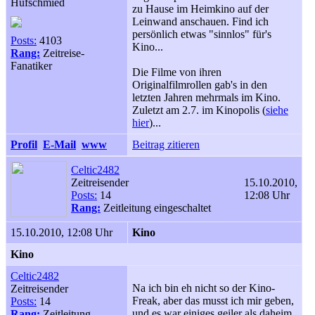
Hufschmied
zu Hause im Heimkino auf der
Leinwand anschauen. Find ich
persönlich etwas "sinnlos" für's
Posts:
4103
Kino...
Rang:
Zeitreise-
Fanatiker
Die Filme von ihren
Originalfilmrollen gab's in den
letzten Jahren mehrmals im Kino.
Zuletzt am 2.7. im Kinopolis (
siehe
hier
)...
Profil
E-Mail
www
Beitrag zitieren
Celtic2482
Zeitreisender
15.10.2010,
Posts:
14
12:08 Uhr
Rang:
Zeitleitung eingeschaltet
15.10.2010, 12:08 Uhr
Kino
Kino
Celtic2482
Na ich bin eh nicht so der Kino-
Zeitreisender
Freak, aber das musst ich mir geben,
Posts:
14
und es war einiges geiler als daheim
Rang:
Zeitleitung