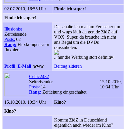
02.07.2010, 16:55 Uhr
Finde ich super!
Finde ich super!
Da schalte ich mal am Fernseher um
Illusionist
und wups läuft da gerade ZidZ auf
Zeitreisende
VOX. Super, da brauche ich nicht
Posts:
62
ans Regal um die DVDs
Rang:
Fluxkompensator
rauszuholen.
fluxuiert
...nur die Werbung stört definitiv!
Profil
E-Mail
www
Beitrag zitieren
Celtic2482
Zeitreisender
15.10.2010,
Posts:
14
10:34 Uhr
Rang:
Zeitleitung eingeschaltet
15.10.2010, 10:34 Uhr
Kino?
Kino?
Kommt ZidZ in Deutschland
eigentlich auch wieder im Kino?