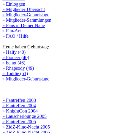
» Einloggen
» Mitglieder-Übersicht
» Mitglieder-Geburtstage
» Mitglieder-Sammlungen
» Fans in Deiner Nähe
» Fan-Art
» FAQ / Hilfe
Heute haben Geburtstag:
» Halfy (40)
» Pioneer (40)
» bengt (46)
» Rhapsody (49)
» Toddie (51)
» Mitglieder-Geburtstage
» Fantreffen 2003
» Fantreffen 2004
» KnightCon 2004
» Lauscherlounge 2005
» Fantreffen 2005
» ZidZ-Kino-Nacht 2005
» ZidZ-Kino-Nacht 2006