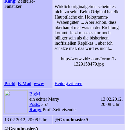
Rang:
Zeitreise-
Fanatiker
Wirklich originalgetreu scheint es
nicht zu sein. Beim Original hat die
Hauptfläche ein Hologramm-
"Wabengitter"... Aber schön, dass
überhaupt mal was in der Richtung
kommt. Jetzt muss es nur noch
billiger sein als die bisherigen
inoffiziellen Replikas... aber ich
schätze mal, das wird es nicht...
http://www.zidz.com/forum/1-
1329158479.jpg
Profil
E-Mail
www
Beitrag zitieren
BigM
ein echter Marty
13.02.2012,
Posts:
357
20:08 Uhr
Rang:
Profi-Zeitreisender
13.02.2012, 20:08 Uhr
@GrandmasterA
@GrandmasterA