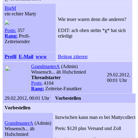
BigM
ein echter Marty
Wie teuer waren denn die anderen?
Posts:
357
EDIT: ach oben stehts *g* hat sich
Rang:
Profi-
erledigt
Zeitreisender
Profil
E-Mail
www
Beitrag zitieren
GrandmasterA
(Admin)
Wissensch... äh Hufschmied
29.02.2012,
Threadstarter
00:01 Uhr
Posts:
4104
Rang:
Zeitreise-Fanatiker
29.02.2012, 00:01 Uhr
Vorbestellen
Vorbestellen
Inzwischen kann man es bei Mattycollector 
GrandmasterA
(Admin)
Preis: $120 plus Versand und Zoll
Wissensch... äh
Hufschmied