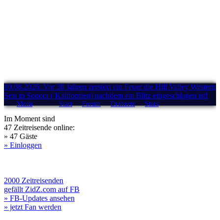
10.08.2026: Vor 30 Jahren zerstört ein Feuer die Hill Valley Western
Sets in Sonora ( Kalifornien) nachdem ein Blitz eingeschlagen ist!
Menü
Start
Forum
Drehorte
Stars
Im Moment sind
47 Zeitreisende online:
» 47 Gäste
» Einloggen
2000 Zeitreisenden
gefällt ZidZ.com auf FB
» FB-Updates ansehen
» jetzt Fan werden