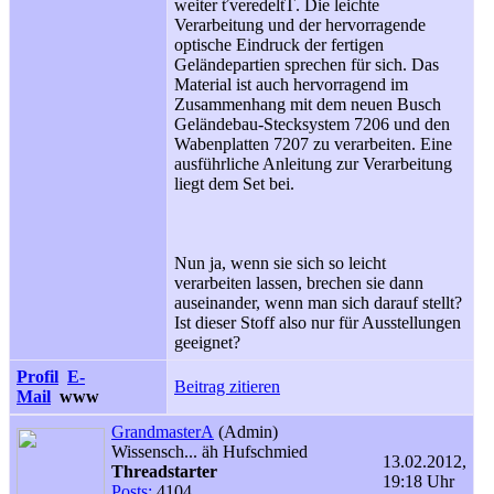
weiter ťveredeltŤ. Die leichte
Verarbeitung und der hervorragende
optische Eindruck der fertigen
Geländepartien sprechen für sich. Das
Material ist auch hervorragend im
Zusammenhang mit dem neuen Busch
Geländebau-Stecksystem 7206 und den
Wabenplatten 7207 zu verarbeiten. Eine
ausführliche Anleitung zur Verarbeitung
liegt dem Set bei.
Nun ja, wenn sie sich so leicht
verarbeiten lassen, brechen sie dann
auseinander, wenn man sich darauf stellt?
Ist dieser Stoff also nur für Ausstellungen
geeignet?
Profil
E-
Beitrag zitieren
Mail
www
GrandmasterA
(Admin)
Wissensch... äh Hufschmied
13.02.2012,
Threadstarter
19:18 Uhr
Posts:
4104