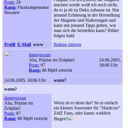
Posts:
29
machen werde weiß ich noch nicht,
Rang:
Fluxkompensator
da es ja eh zu Deko zuhause ist. Hat
fluxuiert
jemand Erfahrung in der Herstellung
der Magnete und Halterungen und
kann mir jemand Tipps geben, wie
man sich die herstellen kann? Bilder
folgen bald.
Profil
E-Mail
www
Beitrag zitieren
dannyocean
Aha, Präzise im Zeitplan!
24.06.2005,
Posts:
97
18:06 Uhr
Rang:
88 MpH erreicht
24.06.2005, 18:06 Uhr
wozu?
wozu?
dannyocean
Wozu ist es denn dar? Ist es einfach
Aha, Präzise im
ein kleines Souvenier für "Hardcore"
Zeitplan!
ZidZ Fans, oder kanns wirklich
Posts:
97
Rang:
88 MpH erreicht
fliegen?