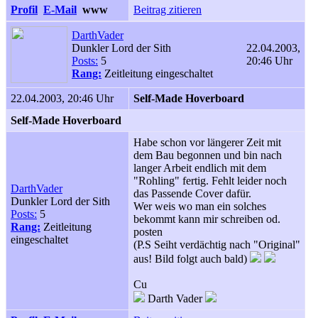
Profil
E-Mail
www
Beitrag zitieren
DarthVader
Dunkler Lord der Sith
22.04.2003,
Posts:
5
20:46 Uhr
Rang:
Zeitleitung eingeschaltet
22.04.2003, 20:46 Uhr
Self-Made Hoverboard
Self-Made Hoverboard
Habe schon vor längerer Zeit mit
dem Bau begonnen und bin nach
langer Arbeit endlich mit dem
"Rohling" fertig. Fehlt leider noch
DarthVader
das Passende Cover dafür.
Dunkler Lord der Sith
Wer weis wo man ein solches
Posts:
5
bekommt kann mir schreiben od.
Rang:
Zeitleitung
posten
eingeschaltet
(P.S Seiht verdächtig nach "Original"
aus! Bild folgt auch bald)
Cu
Darth Vader