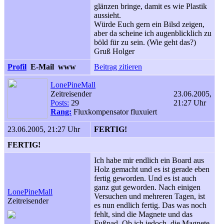
glänzen bringe, damit es wie Plastik
aussieht.
Würde Euch gern ein Bilsd zeigen,
aber da scheine ich augenblicklich zu
böld für zu sein. (Wie geht das?)
Gruß Holger
Profil
E-Mail
www
Beitrag zitieren
LonePineMall
Zeitreisender
23.06.2005,
Posts:
29
21:27 Uhr
Rang:
Fluxkompensator fluxuiert
23.06.2005, 21:27 Uhr
FERTIG!
FERTIG!
Ich habe mir endlich ein Board aus
Holz gemacht und es ist gerade eben
fertig geworden. Und es ist auch
ganz gut geworden. Nach einigen
LonePineMall
Versuchen und mehreren Tagen, ist
Zeitreisender
es nun endlich fertig. Das was noch
fehlt, sind die Magnete und das
Fußpad. Ob ich jedoch, die Magnete