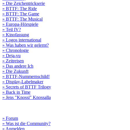
» Die Zeichentrickserie
» BTTF: The Ride
» BTTF: The Game
» BTTF: The Musical
» Europa-Hörspiele
» Teil IV?
» Kinofassung
» Logos international
» Was haben wir gelernt?
» Chronologie
» Deja-vu
» Zeitreisen
» Das andere Ich
» Die Zukunft
» BTTF-Nummernschild!
» Display-Labelmaker
» Secrets of BTTF Trilogy
» Back in Time
» Jens "Knossi" Knossalla
» Forum
» Was ist die Community?
» Anmelden