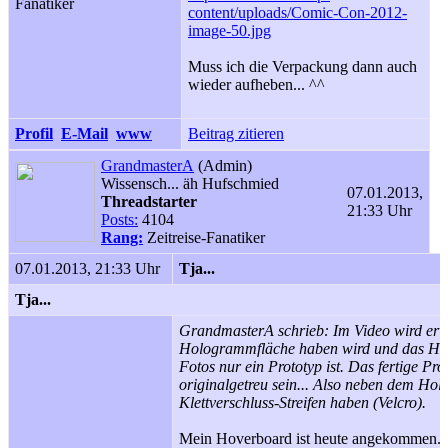
Fanatiker
content/uploads/Comic-Con-2012-
image-50.jpg
Muss ich die Verpackung dann auch
wieder aufheben... ^^
Profil
E-Mail
www
Beitrag zitieren
GrandmasterA
(Admin)
Wissensch... äh Hufschmied
07.01.2013,
Threadstarter
21:33 Uhr
Posts:
4104
Rang:
Zeitreise-Fanatiker
07.01.2013, 21:33 Uhr
Tja...
Tja...
GrandmasterA schrieb: Im Video wird erwä
Hologrammfläche haben wird und das Ho
Fotos nur ein Prototyp ist. Das fertige Pro
originalgetreu sein... Also neben dem Ho
Klettverschluss-Streifen haben (Velcro).
Mein Hoverboard ist heute angekommen. Fo