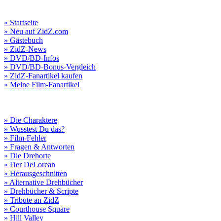
» Startseite
» Neu auf ZidZ.com
» Gästebuch
» ZidZ-News
» DVD/BD-Infos
» DVD/BD-Bonus-Vergleich
» ZidZ-Fanartikel kaufen
» Meine Film-Fanartikel
» Die Charaktere
» Wusstest Du das?
» Film-Fehler
» Fragen & Antworten
» Die Drehorte
» Der DeLorean
» Herausgeschnitten
» Alternative Drehbücher
» Drehbücher & Scripte
» Tribute an ZidZ
» Courthouse Square
» Hill Valley