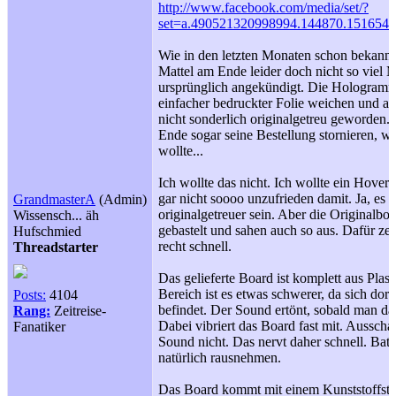
http://www.facebook.com/media/set/?
set=a.490521320998994.144870.151654
Wie in den letzten Monaten schon bekannt
Mattel am Ende leider doch nicht so viel
ursprünglich angekündigt. Die Hologramm
einfacher bedruckter Folie weichen und au
nicht sonderlich originalgetreu geworden
Ende sogar seine Bestellung stornieren, 
wollte...
Ich wollte das nicht. Ich wollte ein Hover
gar nicht soooo unzufrieden damit. Ja, es 
GrandmasterA
(Admin)
originalgetreuer sein. Aber die Originalbo
Wissensch... äh
gebastelt und sahen auch so aus. Dafür zer
Hufschmied
recht schnell.
Threadstarter
Das gelieferte Board ist komplett aus Plast
Bereich ist es etwas schwerer, da sich do
Posts:
4104
befindet. Der Sound ertönt, sobald man d
Rang:
Zeitreise-
Dabei vibriert das Board fast mit. Aussch
Fanatiker
Sound nicht. Das nervt daher schnell. Bat
natürlich rausnehmen.
Das Board kommt mit einem Kunststoffst