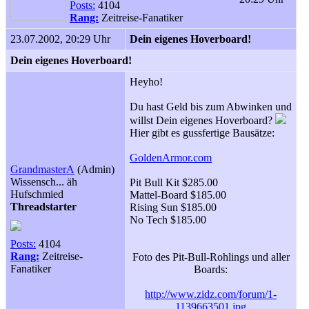
Posts:
4104
Rang:
Zeitreise-Fanatiker
23.07.2002, 20:29 Uhr
Dein eigenes Hoverboard!
Dein eigenes Hoverboard!
Heyho!
Du hast Geld bis zum Abwinken und
willst Dein eigenes Hoverboard?
Hier gibt es gussfertige Bausätze:
GoldenArmor.com
GrandmasterA
(Admin)
Wissensch... äh
Pit Bull Kit $285.00
Hufschmied
Mattel-Board $185.00
Threadstarter
Rising Sun $185.00
No Tech $185.00
Posts:
4104
Rang:
Zeitreise-
Foto des Pit-Bull-Rohlings und aller
Fanatiker
Boards:
http://www.zidz.com/forum/1-
1139663501.jpg