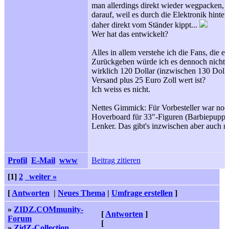
man allerdings direkt wieder wegpacken, d
darauf, weil es durch die Elektronik hinten
daher direkt vom Ständer kippt...
Wer hat das entwickelt?
Alles in allem verstehe ich die Fans, die en
Zurückgeben würde ich es dennoch nicht 
wirklich 120 Dollar (inzwischen 130 Dolla
Versand plus 25 Euro Zoll wert ist?
Ich weiss es nicht.
Nettes Gimmick: Für Vorbesteller war noc
Hoverboard für 33"-Figuren (Barbiepuppen
Lenker. Das gibt's inzwischen aber auch ni
Profil
E-Mail
www
Beitrag zitieren
[1]
2
weiter »
[
Antworten
|
Neues Thema
|
Umfrage erstellen
]
»
ZIDZ.COMmunity-
[
Antworten
]
Forum
[
»
ZidZ-Collection