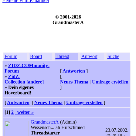
» Meine Film-Fanartikel
© 2001-2026
GrandmasterA
Forum
Board
Thread
Antwort
Suche
»
ZIDZ.COMmunity-
Forum
[
Antworten
]
»
ZidZ-
[
Collection
[andere]
Neues Thema
|
Umfrage erstellen
» Dein eigenes
]
Hoverboard!
[
Antworten
|
Neues Thema
|
Umfrage erstellen
]
[1]
2
weiter »
GrandmasterA
(Admin)
Wissensch... äh Hufschmied
23.07.2002,
Threadstarter
20:29 Uhr