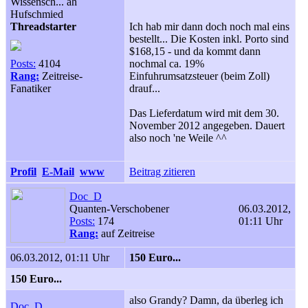
Wissensch... äh
Hufschmied
Threadstarter
Ich hab mir dann doch noch mal eins
bestellt... Die Kosten inkl. Porto sind
$168,15 - und da kommt dann
Posts:
4104
nochmal ca. 19%
Rang:
Zeitreise-
Einfuhrumsatzsteuer (beim Zoll)
Fanatiker
drauf...
Das Lieferdatum wird mit dem 30.
November 2012 angegeben. Dauert
also noch 'ne Weile ^^
Profil
E-Mail
www
Beitrag zitieren
Doc_D
Quanten-Verschobener
06.03.2012,
Posts:
174
01:11 Uhr
Rang:
auf Zeitreise
06.03.2012, 01:11 Uhr
150 Euro...
150 Euro...
also Grandy? Damn, da überleg ich
Doc_D