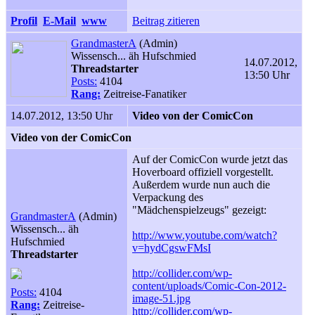
Profil
E-Mail
www
Beitrag zitieren
GrandmasterA
(Admin)
Wissensch... äh Hufschmied
14.07.2012,
Threadstarter
13:50 Uhr
Posts:
4104
Rang:
Zeitreise-Fanatiker
14.07.2012, 13:50 Uhr
Video von der ComicCon
Video von der ComicCon
Auf der ComicCon wurde jetzt das
Hoverboard offiziell vorgestellt.
Außerdem wurde nun auch die
Verpackung des
"Mädchenspielzeugs" gezeigt:
GrandmasterA
(Admin)
Wissensch... äh
http://www.youtube.com/watch?
Hufschmied
v=hydCgswFMsI
Threadstarter
http://collider.com/wp-
content/uploads/Comic-Con-2012-
Posts:
4104
image-51.jpg
Rang:
Zeitreise-
http://collider.com/wp-