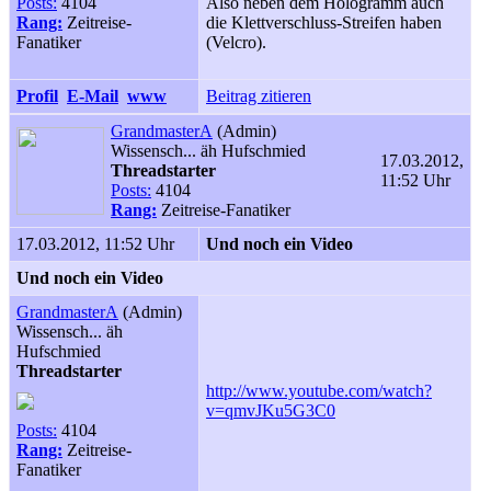
Posts:
4104
Also neben dem Hologramm auch
Rang:
Zeitreise-
die Klettverschluss-Streifen haben
Fanatiker
(Velcro).
Profil
E-Mail
www
Beitrag zitieren
GrandmasterA
(Admin)
Wissensch... äh Hufschmied
17.03.2012,
Threadstarter
11:52 Uhr
Posts:
4104
Rang:
Zeitreise-Fanatiker
17.03.2012, 11:52 Uhr
Und noch ein Video
Und noch ein Video
GrandmasterA
(Admin)
Wissensch... äh
Hufschmied
Threadstarter
http://www.youtube.com/watch?
v=qmvJKu5G3C0
Posts:
4104
Rang:
Zeitreise-
Fanatiker