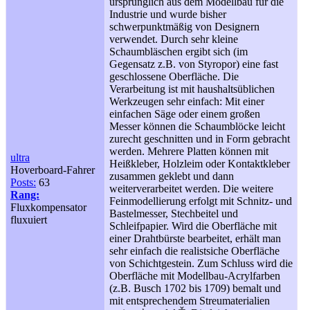
ursprünglich aus dem Modellbau für die
Industrie und wurde bisher
schwerpunktmäßig von Designern
verwendet. Durch sehr kleine
Schaumbläschen ergibt sich (im
Gegensatz z.B. von Styropor) eine fast
geschlossene Oberfläche. Die
Verarbeitung ist mit haushaltsüblichen
Werkzeugen sehr einfach: Mit einer
einfachen Säge oder einem großen
Messer können die Schaumblöcke leicht
zurecht geschnitten und in Form gebracht
werden. Mehrere Platten können mit
ultra
Heißkleber, Holzleim oder Kontaktkleber
Hoverboard-Fahrer
zusammen geklebt und dann
Posts:
63
weiterverarbeitet werden. Die weitere
Rang:
Feinmodellierung erfolgt mit Schnitz- und
Fluxkompensator
Bastelmesser, Stechbeitel und
fluxuiert
Schleifpapier. Wird die Oberfläche mit
einer Drahtbürste bearbeitet, erhält man
sehr einfach die realistsiche Oberfläche
von Schichtgestein. Zum Schluss wird die
Oberfläche mit Modellbau-Acrylfarben
(z.B. Busch 1702 bis 1709) bemalt und
mit entsprechendem Streumaterialien