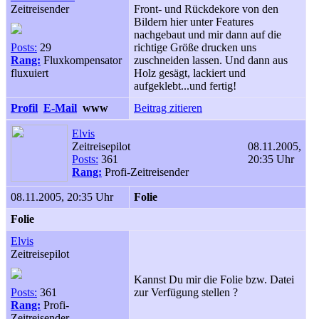
Zeitreisender
Front- und Rückdekore von den
Bildern hier unter Features
nachgebaut und mir dann auf die
Posts:
29
richtige Größe drucken uns
Rang:
Fluxkompensator
zuschneiden lassen. Und dann aus
fluxuiert
Holz gesägt, lackiert und
aufgeklebt...und fertig!
Profil
E-Mail
www
Beitrag zitieren
Elvis
Zeitreisepilot
08.11.2005,
Posts:
361
20:35 Uhr
Rang:
Profi-Zeitreisender
08.11.2005, 20:35 Uhr
Folie
Folie
Elvis
Zeitreisepilot
Kannst Du mir die Folie bzw. Datei
Posts:
361
zur Verfügung stellen ?
Rang:
Profi-
Zeitreisender