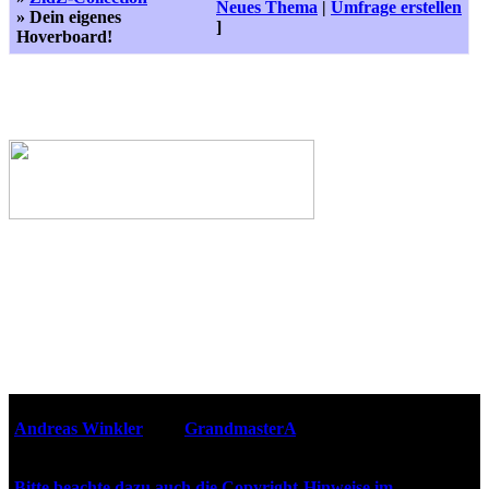
Neues Thema
|
Umfrage erstellen
» Dein eigenes
]
Hoverboard!
Webseiten-Design © 2001-2026
Andreas Winkler
alias
GrandmasterA
für ZidZ.com
"Zurück in die Zukunft" steht unter Copyright von Universal
City Studios, Inc. und Amblin Entertainment, Inc.
Bitte beachte dazu auch die Copyright-Hinweise im