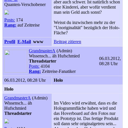
aber auch schwer. Ist natürlich schon
Quanten-Verschobener
eine Kinderei, aber wofür verdient
man sein Geld auch sonst?
Posts:
174
Weisst du inzwischen mehr zu der
Rang:
auf Zeitreise
"Unoriginalität" bezüglich der Holo-
Fläche?
Profil
E-Mail
www
Beitrag zitieren
GrandmasterA
(Admin)
Wissensch... äh Hufschmied
06.03.2012,
Threadstarter
08:28 Uhr
Posts:
4104
Rang:
Zeitreise-Fanatiker
06.03.2012, 08:28 Uhr
Holo
Holo
GrandmasterA
(Admin)
Wissensch... äh
Im Video wird erwähnt, dass es die
Hufschmied
Hologrammfläche haben wird und
Threadstarter
das Hoverboard auf den Fotos nur
ein Prototyp ist. Das fertige Produkt
soll dann sehr originalgetreu sein...