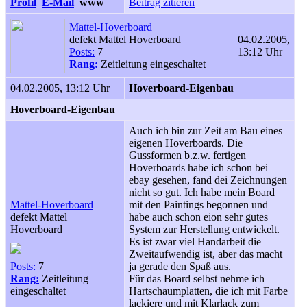
Profil
E-Mail
www
Beitrag zitieren
Mattel-Hoverboard
defekt Mattel Hoverboard
04.02.2005,
Posts:
7
13:12 Uhr
Rang:
Zeitleitung eingeschaltet
04.02.2005, 13:12 Uhr
Hoverboard-Eigenbau
Hoverboard-Eigenbau
Auch ich bin zur Zeit am Bau eines
eigenen Hoverboards. Die
Gussformen b.z.w. fertigen
Hoverboards habe ich schon bei
ebay gesehen, fand dei Zeichnungen
nicht so gut. Ich habe mein Board
Mattel-Hoverboard
mit den Paintings begonnen und
defekt Mattel
habe auch schon eion sehr gutes
Hoverboard
System zur Herstellung entwickelt.
Es ist zwar viel Handarbeit die
Zweitaufwendig ist, aber das macht
Posts:
7
ja gerade den Spaß aus.
Rang:
Zeitleitung
Für das Board selbst nehme ich
eingeschaltet
Hartschaumplatten, die ich mit Farbe
lackiere und mit Klarlack zum