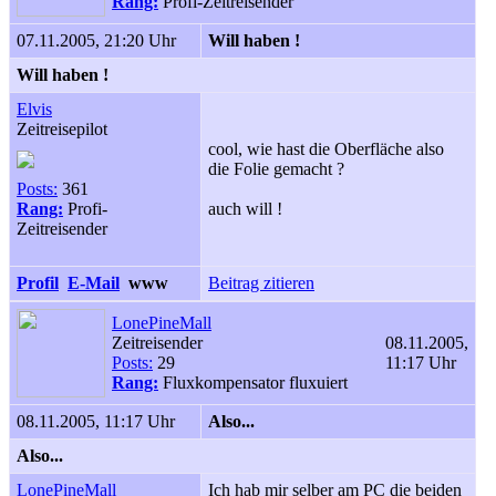
Rang:
Profi-Zeitreisender
07.11.2005, 21:20 Uhr
Will haben !
Will haben !
Elvis
Zeitreisepilot
cool, wie hast die Oberfläche also
die Folie gemacht ?
Posts:
361
Rang:
Profi-
auch will !
Zeitreisender
Profil
E-Mail
www
Beitrag zitieren
LonePineMall
Zeitreisender
08.11.2005,
Posts:
29
11:17 Uhr
Rang:
Fluxkompensator fluxuiert
08.11.2005, 11:17 Uhr
Also...
Also...
LonePineMall
Ich hab mir selber am PC die beiden