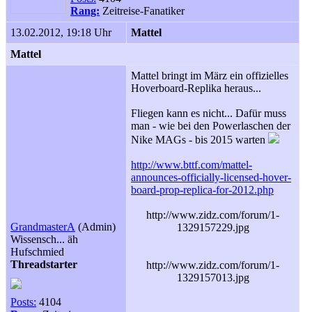
Rang:
Zeitreise-Fanatiker
13.02.2012, 19:18 Uhr
Mattel
Mattel
Mattel bringt im März ein offizielles
Hoverboard-Replika heraus...
Fliegen kann es nicht... Dafür muss
man - wie bei den Powerlaschen der
Nike MAGs - bis 2015 warten
http://www.bttf.com/mattel-
announces-officially-licensed-hover-
board-prop-replica-for-2012.php
http://www.zidz.com/forum/1-
GrandmasterA
(Admin)
1329157229.jpg
Wissensch... äh
Hufschmied
Threadstarter
http://www.zidz.com/forum/1-
1329157013.jpg
Posts:
4104