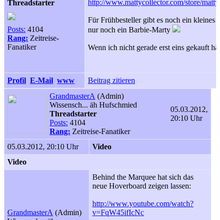
http://www.mattycollector.com/store/m
Threadstarter
Für Frühbesteller gibt es noch ein kleines
Posts:
4104
nur noch ein Barbie-Marty
Rang:
Zeitreise-
Fanatiker
Wenn ich nicht gerade erst eins gekauft hä
Profil
E-Mail
www
Beitrag zitieren
GrandmasterA
(Admin)
Wissensch... äh Hufschmied
05.03.2012,
Threadstarter
20:10 Uhr
Posts:
4104
Rang:
Zeitreise-Fanatiker
05.03.2012, 20:10 Uhr
Video
Video
Behind the Marquee hat sich das
neue Hoverboard zeigen lassen:
http://www.youtube.com/watch?
GrandmasterA
(Admin)
v=FqW45ifIcNc