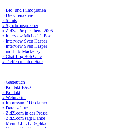
» Bio- und Filmografien
» Die Charaktere
» Stunts
» Synchronsprecher
» ZidZ-Hörspielabend 2005
» Interview Michael J. Fox
» Interview Sven Hasper
» Interview Sven Hasper
und Lutz Mackensy
» Chat-Log Bob Gale
» Treffen mit den Stars
» Gästebuch
» Kontakt-FAQ
» Kontakt
» Webmaster
» Impressum / Disclamer
» Datenschutz
» ZidZ.com in der Presse
» ZidZ.com sagt Danke
» Mein K.I.T.T.-Replika