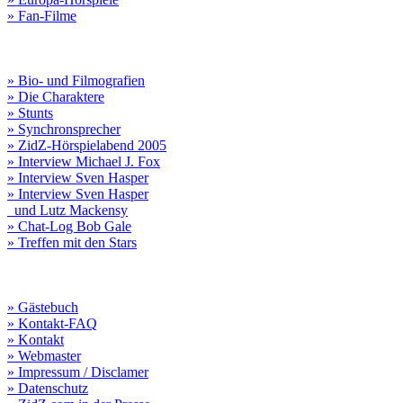
» Fan-Filme
» Bio- und Filmografien
» Die Charaktere
» Stunts
» Synchronsprecher
» ZidZ-Hörspielabend 2005
» Interview Michael J. Fox
» Interview Sven Hasper
» Interview Sven Hasper
und Lutz Mackensy
» Chat-Log Bob Gale
» Treffen mit den Stars
» Gästebuch
» Kontakt-FAQ
» Kontakt
» Webmaster
» Impressum / Disclamer
» Datenschutz