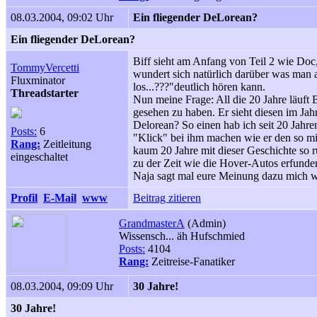
08.03.2004, 09:02 Uhr
Ein fliegender DeLorean?
Ein fliegender DeLorean?
Biff sieht am Anfang von Teil 2 wie Doc,
TommyVercetti
wundert sich natürlich darüber was man 
Fluxminator
los...???"deutlich hören kann.
Threadstarter
Nun meine Frage: All die 20 Jahre läuft
gesehen zu haben. Er sieht diesen im Jah
Delorean? So einen hab ich seit 20 Jahre
Posts:
6
"Klick" bei ihm machen wie er den so mi
Rang:
Zeitleitung
kaum 20 Jahre mit dieser Geschichte so r
eingeschaltet
zu der Zeit wie die Hover-Autos erfunden
Naja sagt mal eure Meinung dazu mich wü
Profil
E-Mail
www
Beitrag zitieren
GrandmasterA
(Admin)
Wissensch... äh Hufschmied
Posts:
4104
Rang:
Zeitreise-Fanatiker
08.03.2004, 09:09 Uhr
30 Jahre!
30 Jahre!