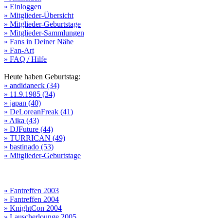
» Einloggen
» Mitglieder-Übersicht
» Mitglieder-Geburtstage
» Mitglieder-Sammlungen
» Fans in Deiner Nähe
» Fan-Art
» FAQ / Hilfe
Heute haben Geburtstag:
» andidaneck (34)
» 11.9.1985 (34)
» japan (40)
» DeLoreanFreak (41)
» Aika (43)
» DJFuture (44)
» TURRICAN (49)
» bastinado (53)
» Mitglieder-Geburtstage
» Fantreffen 2003
» Fantreffen 2004
» KnightCon 2004
» Lauscherlounge 2005