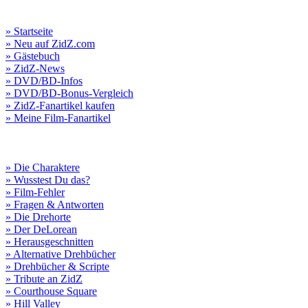
» Startseite
» Neu auf ZidZ.com
» Gästebuch
» ZidZ-News
» DVD/BD-Infos
» DVD/BD-Bonus-Vergleich
» ZidZ-Fanartikel kaufen
» Meine Film-Fanartikel
» Die Charaktere
» Wusstest Du das?
» Film-Fehler
» Fragen & Antworten
» Die Drehorte
» Der DeLorean
» Herausgeschnitten
» Alternative Drehbücher
» Drehbücher & Scripte
» Tribute an ZidZ
» Courthouse Square
» Hill Valley