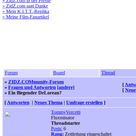
» ZidZ.com in der Presse
» ZidZ.com sagt Danke
» Mein K.I.T.T.-Replika
» Meine Film-Fanartikel
Forum
Board
Thread
»
ZIDZ.COMmunity-Forum
[
Antw
»
Fragen und Antworten
[andere]
[
Neue
» Ein fliegender DeLorean?
[
Antworten
|
Neues Thema
|
Umfrage erstellen
]
TommyVercetti
Fluxminator
Threadstarter
Posts:
6
Rang:
Zeitleitung eingeschaltet