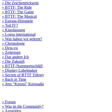
» Die Zeichentrickserie
» BTTF: The Ride
» BTTF: The Game
» BTTF: The Musical
» Europa-Hörspiele
» Teil IV?
» Kinofassung
» Logos international
» Was haben wir gelernt?
» Chronologie
» Deja-vu
» Zeitreisen
» Das andere Ich
» Die Zukunft
» BTTF-Nummernschild!
» Display-Labelmaker
» Secrets of BTTF Trilogy
» Back in Time
» Jens "Knossi" Knossalla
» Forum
» Was ist die Community?
» Anmelden