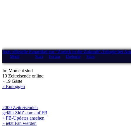
Jetzt offizielle Fanartikel zur "Zurück in die Zukunft"-Trilogie bei A
Menü
Start
Forum
Drehorte
Stars
Im Moment sind
19 Zeitreisende online:
» 19 Gäste
» Einloggen
2000 Zeitreisenden
gefällt ZidZ.com auf FB
» FB-Updates ansehen
» jetzt Fan werden