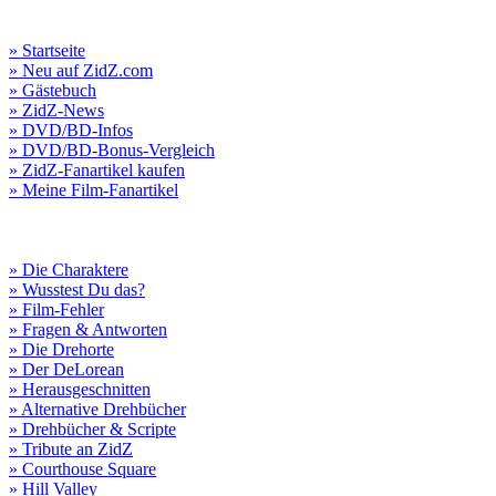
» Startseite
» Neu auf ZidZ.com
» Gästebuch
» ZidZ-News
» DVD/BD-Infos
» DVD/BD-Bonus-Vergleich
» ZidZ-Fanartikel kaufen
» Meine Film-Fanartikel
» Die Charaktere
» Wusstest Du das?
» Film-Fehler
» Fragen & Antworten
» Die Drehorte
» Der DeLorean
» Herausgeschnitten
» Alternative Drehbücher
» Drehbücher & Scripte
» Tribute an ZidZ
» Courthouse Square
» Hill Valley