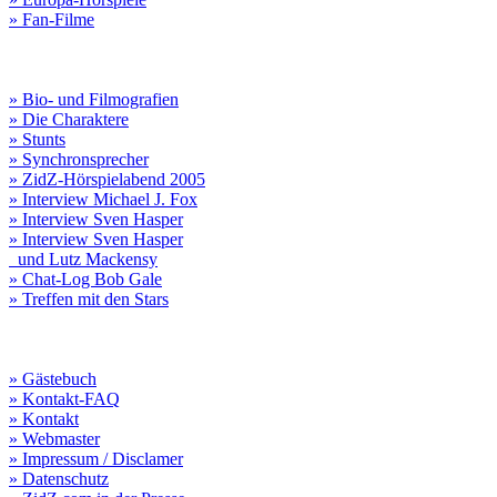
» Fan-Filme
» Bio- und Filmografien
» Die Charaktere
» Stunts
» Synchronsprecher
» ZidZ-Hörspielabend 2005
» Interview Michael J. Fox
» Interview Sven Hasper
» Interview Sven Hasper
und Lutz Mackensy
» Chat-Log Bob Gale
» Treffen mit den Stars
» Gästebuch
» Kontakt-FAQ
» Kontakt
» Webmaster
» Impressum / Disclamer
» Datenschutz