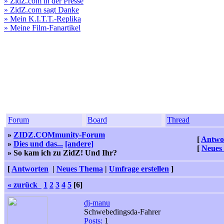
» ZidZ.com in der Presse
» ZidZ.com sagt Danke
» Mein K.I.T.T.-Replika
» Meine Film-Fanartikel
Forum
Board
Thread
»
ZIDZ.COMmunity-Forum
[
Antwo
»
Dies und das...
[andere]
[
Neues
» So kam ich zu ZidZ! Und Ihr?
[
Antworten
|
Neues Thema
|
Umfrage erstellen
]
« zurück
1
2
3
4
5
[6]
dj-manu
Schwebedingsda-Fahrer
Posts:
1