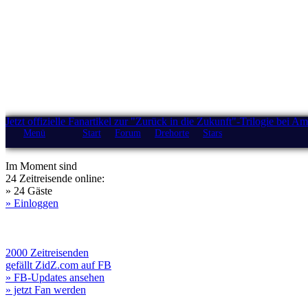
Jetzt offizielle Fanartikel zur "Zurück in die Zukunft"-Trilogie bei A
Menü
Start
Forum
Drehorte
Stars
Im Moment sind
24 Zeitreisende online:
» 24 Gäste
» Einloggen
2000 Zeitreisenden
gefällt ZidZ.com auf FB
» FB-Updates ansehen
» jetzt Fan werden