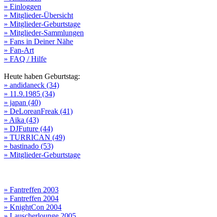
» Einloggen
» Mitglieder-Übersicht
» Mitglieder-Geburtstage
» Mitglieder-Sammlungen
» Fans in Deiner Nähe
» Fan-Art
» FAQ / Hilfe
Heute haben Geburtstag:
» andidaneck (34)
» 11.9.1985 (34)
» japan (40)
» DeLoreanFreak (41)
» Aika (43)
» DJFuture (44)
» TURRICAN (49)
» bastinado (53)
» Mitglieder-Geburtstage
» Fantreffen 2003
» Fantreffen 2004
» KnightCon 2004
» Lauscherlounge 2005