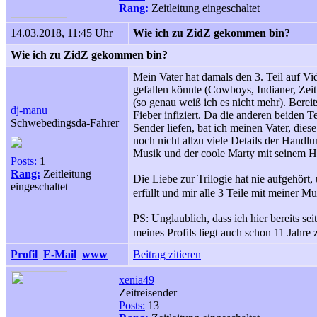
Rang:
Zeitleitung eingeschaltet
14.03.2018, 11:45 Uhr
Wie ich zu ZidZ gekommen bin?
Wie ich zu ZidZ gekommen bin?
Mein Vater hat damals den 3. Teil auf V
gefallen könnte (Cowboys, Indianer, Zeitr
(so genau weiß ich es nicht mehr). Bere
dj-manu
Fieber infiziert. Da die anderen beiden T
Schwebedingsda-Fahrer
Sender liefen, bat ich meinen Vater, die
noch nicht allzu viele Details der Handlu
Musik und der coole Marty mit seinem H
Posts:
1
Rang:
Zeitleitung
Die Liebe zur Trilogie hat nie aufgehör
eingeschaltet
erfüllt und mir alle 3 Teile mit meiner
PS: Unglaublich, dass ich hier bereits seit
meines Profils liegt auch schon 11 Jahre
Profil
E-Mail
www
Beitrag zitieren
xenia49
Zeitreisender
Posts:
13