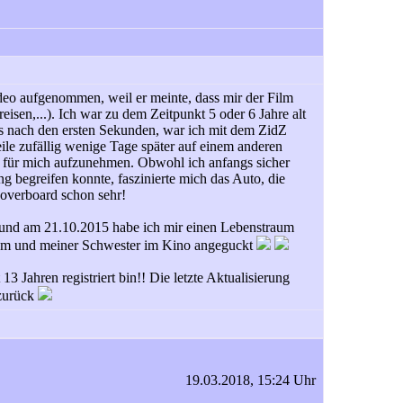
ideo aufgenommen, weil er meinte, dass mir der Film
eisen,...). Ich war zu dem Zeitpunkt 5 oder 6 Jahre alt
its nach den ersten Sekunden, war ich mit dem ZidZ
eile zufällig wenige Tage später auf einem anderen
se für mich aufzunehmen. Obwohl ich anfangs sicher
ng begreifen konnte, faszinierte mich das Auto, die
overboard schon sehr!
t, und am 21.10.2015 habe ich mir einen Lebenstraum
 Mum und meiner Schwester im Kino angeguckt
 13 Jahren registriert bin!! Die letzte Aktualisierung
 zurück
19.03.2018, 15:24 Uhr