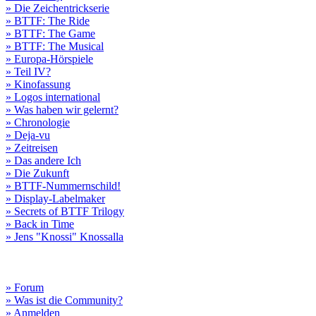
» Die Zeichentrickserie
» BTTF: The Ride
» BTTF: The Game
» BTTF: The Musical
» Europa-Hörspiele
» Teil IV?
» Kinofassung
» Logos international
» Was haben wir gelernt?
» Chronologie
» Deja-vu
» Zeitreisen
» Das andere Ich
» Die Zukunft
» BTTF-Nummernschild!
» Display-Labelmaker
» Secrets of BTTF Trilogy
» Back in Time
» Jens "Knossi" Knossalla
» Forum
» Was ist die Community?
» Anmelden