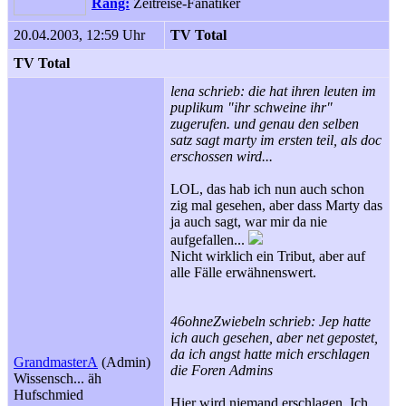
Rang:
Zeitreise-Fanatiker
20.04.2003, 12:59 Uhr
TV Total
TV Total
lena schrieb: die hat ihren leuten im
puplikum "ihr schweine ihr"
zugerufen. und genau den selben
satz sagt marty im ersten teil, als doc
erschossen wird...
LOL, das hab ich nun auch schon
zig mal gesehen, aber dass Marty das
ja auch sagt, war mir da nie
aufgefallen...
Nicht wirklich ein Tribut, aber auf
alle Fälle erwähnenswert.
46ohneZwiebeln schrieb: Jep hatte
ich auch gesehen, aber net gepostet,
da ich angst hatte mich erschlagen
GrandmasterA
(Admin)
die Foren Admins
Wissensch... äh
Hufschmied
Hier wird niemand erschlagen. Ich