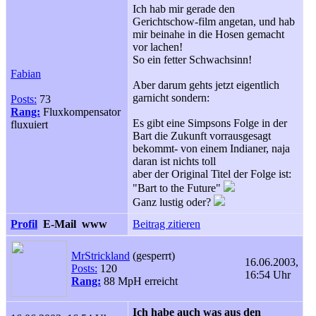
Ich hab mir gerade den
Gerichtschow-film angetan, und hab
mir beinahe in die Hosen gemacht
vor lachen!
So ein fetter Schwachsinn!
Fabian
Aber darum gehts jetzt eigentlich
garnicht sondern:
Posts:
73
Rang:
Fluxkompensator
Es gibt eine Simpsons Folge in der
fluxuiert
Bart die Zukunft vorrausgesagt
bekommt- von einem Indianer, naja
daran ist nichts toll
aber der Original Titel der Folge ist:
"Bart to the Future"
Ganz lustig oder?
Profil
E-Mail
www
Beitrag zitieren
MrStrickland
(gesperrt)
16.06.2003,
Posts:
120
16:54 Uhr
Rang:
88 MpH erreicht
Ich habe auch was aus den