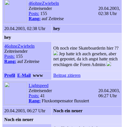
46ohneZwiebeln
Zeitreisender
20.04.2003,
Posts:
155
02:38 Uhr
Rang:
auf Zeitreise
20.04.2003, 02:38 Uhr
hey
hey
46ohneZwiebeln
Oh noch eine Skateboarderin hier ??
Zeitreisender
Jep hatte ich auch gesehen, aber
Posts:
155
net gepostet, da ich angst hatte mich
Rang:
auf Zeitreise
erschlagen die Foren Admins
Profil
E-Mail
www
Beitrag zitieren
Lightspeed
Zeitreisender
20.04.2003,
Posts:
41
06:27 Uhr
Rang:
Fluxkompensator fluxuiert
20.04.2003, 06:27 Uhr
Noch ein neuer
Noch ein neuer