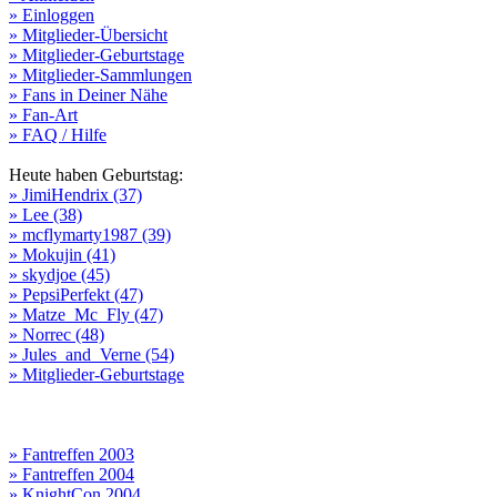
» Einloggen
» Mitglieder-Übersicht
» Mitglieder-Geburtstage
» Mitglieder-Sammlungen
» Fans in Deiner Nähe
» Fan-Art
» FAQ / Hilfe
Heute haben Geburtstag:
» JimiHendrix (37)
» Lee (38)
» mcflymarty1987 (39)
» Mokujin (41)
» skydjoe (45)
» PepsiPerfekt (47)
» Matze_Mc_Fly (47)
» Norrec (48)
» Jules_and_Verne (54)
» Mitglieder-Geburtstage
» Fantreffen 2003
» Fantreffen 2004
» KnightCon 2004