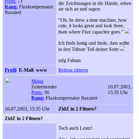
Posts:
73
die Zeichnungen in die Hände, sehen
Rang:
Fluxkompensator
sie sich an und sagen:
fluxuiert
"Oh, he drew a time machine, how
cute, it looks great and look there,
thats where Flux capacitor goes."
Ich finds lustig und finde, dass sollte
in den Tribute Teil deiner Seite
mfg Fabian
Profil
E-Mail
www
Beitrag zitieren
Majus
Zeitreisender
10.07.2003,
Posts:
36
15:35 Uhr
Rang:
Fluxkompensator fluxuiert
10.07.2003, 15:35 Uhr
ZidZ in 2 Filmen?
ZidZ in 2 Filmen?
Tach auch Leutz!