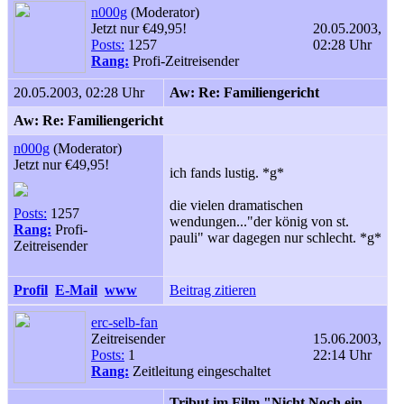
n000g
(Moderator)
Jetzt nur €49,95!
20.05.2003,
Posts:
1257
02:28 Uhr
Rang:
Profi-Zeitreisender
20.05.2003, 02:28 Uhr
Aw: Re: Familiengericht
Aw: Re: Familiengericht
n000g
(Moderator)
Jetzt nur €49,95!
ich fands lustig. *g*
die vielen dramatischen
Posts:
1257
wendungen..."der könig von st.
Rang:
Profi-
pauli" war dagegen nur schlecht. *g*
Zeitreisender
Profil
E-Mail
www
Beitrag zitieren
erc-selb-fan
Zeitreisender
15.06.2003,
Posts:
1
22:14 Uhr
Rang:
Zeitleitung eingeschaltet
Tribut im Film "Nicht Noch ein