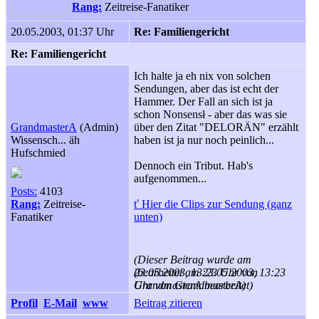
Rang:
Zeitreise-Fanatiker
20.05.2003, 01:37 Uhr
Re: Familiengericht
Re: Familiengericht
Ich halte ja eh nix von solchen
Sendungen, aber das ist echt der
Hammer. Der Fall an sich ist ja
schon Nonsensł - aber das was sie
GrandmasterA
(Admin)
über den Zitat "DELORÄN" erzählt
Wissensch... äh
haben ist ja nur noch peinlich...
Hufschmied
Dennoch ein Tribut. Hab's
aufgenommen...
Posts:
4103
Rang:
Zeitreise-
ť Hier die Clips zur Sendung (ganz
Fanatiker
unten)
(Dieser Beitrag wurde am
23.05.2003, 13:23 Uhr von
(bearbeitet am 23.05.2003, 13:23
GrandmasterA bearbeitet)
Uhr von GrandmasterA)
Profil
E-Mail
www
Beitrag zitieren