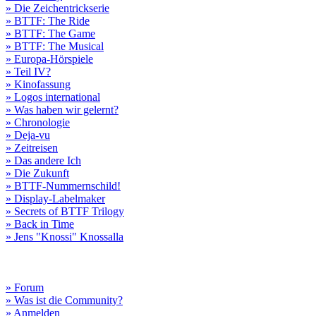
» Die Zeichentrickserie
» BTTF: The Ride
» BTTF: The Game
» BTTF: The Musical
» Europa-Hörspiele
» Teil IV?
» Kinofassung
» Logos international
» Was haben wir gelernt?
» Chronologie
» Deja-vu
» Zeitreisen
» Das andere Ich
» Die Zukunft
» BTTF-Nummernschild!
» Display-Labelmaker
» Secrets of BTTF Trilogy
» Back in Time
» Jens "Knossi" Knossalla
» Forum
» Was ist die Community?
» Anmelden