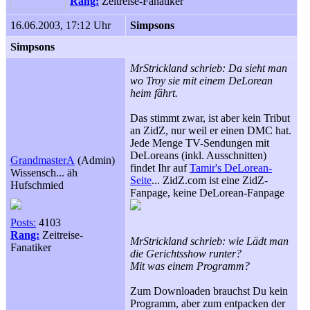
Rang:
Zeitreise-Fanatiker
16.06.2003, 17:12 Uhr
Simpsons
Simpsons
MrStrickland schrieb: Da sieht man
wo Troy sie mit einem DeLorean
heim fährt.
Das stimmt zwar, ist aber kein Tribut
an ZidZ, nur weil er einen DMC hat.
Jede Menge TV-Sendungen mit
DeLoreans (inkl. Ausschnitten)
GrandmasterA
(Admin)
findet Ihr auf
Tamir's DeLorean-
Wissensch... äh
Seite
... ZidZ.com ist eine ZidZ-
Hufschmied
Fanpage, keine DeLorean-Fanpage
Posts:
4103
Rang:
Zeitreise-
MrStrickland schrieb: wie Lädt man
Fanatiker
die Gerichtsshow runter?
Mit was einem Programm?
Zum Downloaden brauchst Du kein
Programm, aber zum entpacken der