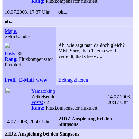
Rang:
Fluxkompensator fluxuiert
10.07.2003, 17:37 Uhr
oh...
oh...
Majus
Zeitreisender
Äh, wie sagt man da doch gleich?
Mist! Sorry, hab Thema wohl
Posts:
36
verfehlt, that's heavy...
Rang:
Fluxkompensator
fluxuiert
Profil
E-Mail
www
Beitrag zitieren
Yamatoking
Zeitreisende
14.07.2003,
Posts:
42
20:47 Uhr
Rang:
Fluxkompensator fluxuiert
ZIDZ Anspielung bei den
14.07.2003, 20:47 Uhr
Simpsons
ZIDZ Anspielung bei den Simpsons