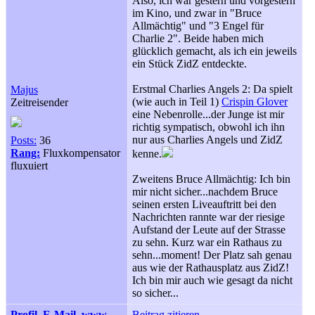
Also, ich war gestern und vorgestern
im Kino, und zwar in "Bruce
Allmächtig" und "3 Engel für
Charlie 2". Beide haben mich
glücklich gemacht, als ich ein jeweils
ein Stück ZidZ entdeckte.
Erstmal Charlies Angels 2: Da spielt
Majus
(wie auch in Teil 1)
Crispin Glover
Zeitreisender
eine Nebenrolle...der Junge ist mir
richtig sympatisch, obwohl ich ihn
nur aus Charlies Angels und ZidZ
Posts:
36
Rang:
Fluxkompensator
kenne.
fluxuiert
Zweitens Bruce Allmächtig: Ich bin
mir nicht sicher...nachdem Bruce
seinen ersten Liveauftritt bei den
Nachrichten rannte war der riesige
Aufstand der Leute auf der Strasse
zu sehn. Kurz war ein Rathaus zu
sehn...moment! Der Platz sah genau
aus wie der Rathausplatz aus ZidZ!
Ich bin mir auch wie gesagt da nicht
so sicher...
Profil
E-Mail
www
Beitrag zitieren