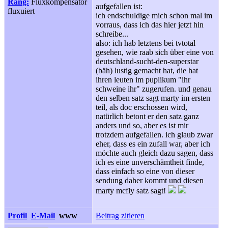
Rang:
Fluxkompensator
aufgefallen ist:
fluxuiert
ich endschuldige mich schon mal im
vorraus, dass ich das hier jetzt hin
schreibe...
also: ich hab letztens bei tvtotal
gesehen, wie raab sich über eine von
deutschland-sucht-den-superstar
(bäh) lustig gemacht hat, die hat
ihren leuten im puplikum "ihr
schweine ihr" zugerufen. und genau
den selben satz sagt marty im ersten
teil, als doc erschossen wird,
natürlich betont er den satz ganz
anders und so, aber es ist mir
trotzdem aufgefallen. ich glaub zwar
eher, dass es ein zufall war, aber ich
möchte auch gleich dazu sagen, dass
ich es eine unverschämtheit finde,
dass einfach so eine von dieser
sendung daher kommt und diesen
marty mcfly satz sagt!
Profil
E-Mail
www
Beitrag zitieren