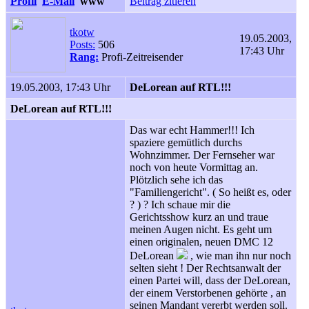
Profil
E-Mail
www
Beitrag zitieren
tkotw
19.05.2003,
Posts:
506
17:43 Uhr
Rang:
Profi-Zeitreisender
19.05.2003, 17:43 Uhr
DeLorean auf RTL!!!
DeLorean auf RTL!!!
Das war echt Hammer!!! Ich
spaziere gemütlich durchs
Wohnzimmer. Der Fernseher war
noch von heute Vormittag an.
Plötzlich sehe ich das
"Familiengericht". ( So heißt es, oder
? ) ? Ich schaue mir die
Gerichtsshow kurz an und traue
meinen Augen nicht. Es geht um
einen originalen, neuen DMC 12
DeLorean
, wie man ihn nur noch
selten sieht ! Der Rechtsanwalt der
einen Partei will, dass der DeLorean,
der einem Verstorbenen gehörte , an
seinen Mandant vererbt werden soll.