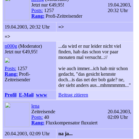
Jetzt nur €49,95!
19.04.2003,
Posts:
1257
20:32 Uhr
Rang:
Profi-Zeitreisender
19.04.2003, 20:32 Uhr
=>
=>
n000g
(Moderator)
...da wird er nur leider nicht viel
Jetzt nur €49,95!
finden, hab das schon vor paar
monaten mal versucht..://
Posts:
1257
wie auch immer...ich hab mir schon
Rang:
Profi-
gedacht, "das gesicht kennste
Zeitreisender
doch...is das net der bob gale? ne,
der sieht anders aus...mhmmmmm..."
Profil
E-Mail
www
Beitrag zitieren
lena
Zeitreisende
20.04.2003,
Posts:
40
02:09 Uhr
Rang:
Fluxkompensator fluxuiert
20.04.2003, 02:09 Uhr
na ja...