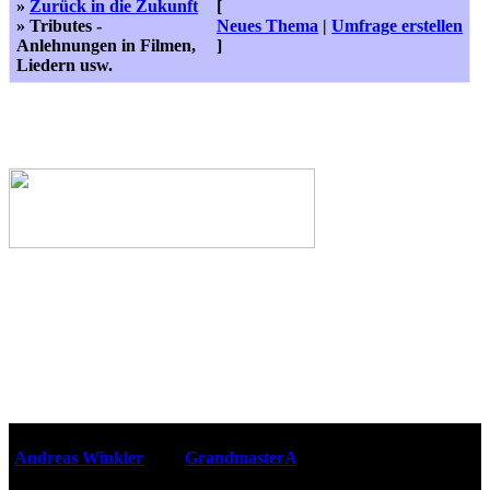
»
Zurück in die Zukunft
[
» Tributes -
Neues Thema
|
Umfrage erstellen
Anlehnungen in Filmen,
]
Liedern usw.
Webseiten-Design © 2001-2026
Andreas Winkler
alias
GrandmasterA
für ZidZ.com
"Zurück in die Zukunft" steht unter Copyright von Universal