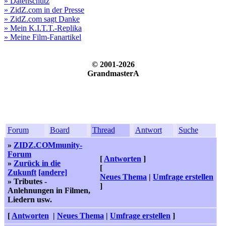
» Datenschutz
» ZidZ.com in der Presse
» ZidZ.com sagt Danke
» Mein K.I.T.T.-Replika
» Meine Film-Fanartikel
© 2001-2026
GrandmasterA
Forum
Board
Thread
Antwort
Suche
»
ZIDZ.COMmunity-
Forum
[
Antworten
]
»
Zurück in die
[
Zukunft
[andere]
Neues Thema
|
Umfrage erstellen
» Tributes -
]
Anlehnungen in Filmen,
Liedern usw.
[
Antworten
|
Neues Thema
|
Umfrage erstellen
]