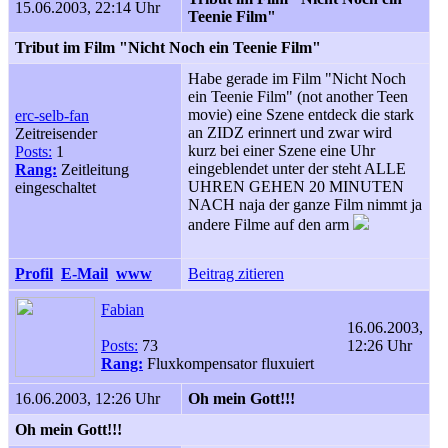
15.06.2003, 22:14 Uhr
Teenie Film"
Tribut im Film "Nicht Noch ein Teenie Film"
Habe gerade im Film "Nicht Noch
ein Teenie Film" (not another Teen
movie) eine Szene entdeck die stark
erc-selb-fan
an ZIDZ erinnert und zwar wird
Zeitreisender
kurz bei einer Szene eine Uhr
Posts:
1
eingeblendet unter der steht ALLE
Rang:
Zeitleitung
UHREN GEHEN 20 MINUTEN
eingeschaltet
NACH naja der ganze Film nimmt ja
andere Filme auf den arm
Profil
E-Mail
www
Beitrag zitieren
Fabian
16.06.2003,
Posts:
73
12:26 Uhr
Rang:
Fluxkompensator fluxuiert
16.06.2003, 12:26 Uhr
Oh mein Gott!!!
Oh mein Gott!!!