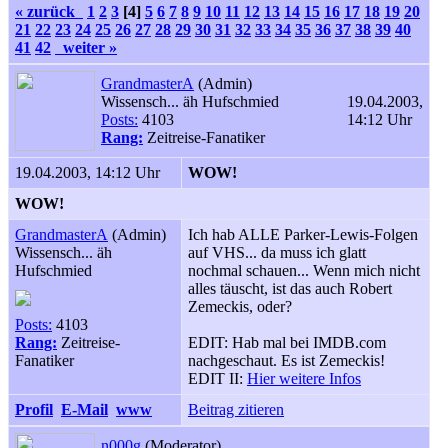
« zurück
1
2
3
[4]
5
6
7
8
9
10
11
12
13
14
15
16
17
18
19
20
21
22
23
24
25
26
27
28
29
30
31
32
33
34
35
36
37
38
39
40
41
42
weiter »
GrandmasterA
(Admin)
Wissensch... äh Hufschmied
19.04.2003,
Posts:
4103
14:12 Uhr
Rang:
Zeitreise-Fanatiker
19.04.2003, 14:12 Uhr
WOW!
WOW!
GrandmasterA
(Admin)
Ich hab ALLE Parker-Lewis-Folgen
Wissensch... äh
auf VHS... da muss ich glatt
Hufschmied
nochmal schauen... Wenn mich nicht
alles täuscht, ist das auch Robert
Zemeckis, oder?
Posts:
4103
Rang:
Zeitreise-
EDIT: Hab mal bei IMDB.com
Fanatiker
nachgeschaut. Es ist Zemeckis!
EDIT II:
Hier weitere Infos
Profil
E-Mail
www
Beitrag zitieren
n000g
(Moderator)