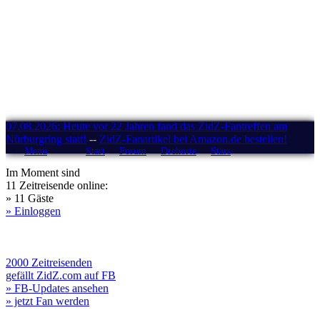
07.08.2026: Heute vor 22 Jahren fand das ZidZ-Fantreffen am
Nürburgring statt!
--
ZidZ-Fanartikel bei Amazon.de bestellen!
Menü
Start
Forum
Drehorte
Stars
Im Moment sind
11 Zeitreisende online:
» 11 Gäste
» Einloggen
2000 Zeitreisenden
gefällt ZidZ.com auf FB
» FB-Updates ansehen
» jetzt Fan werden