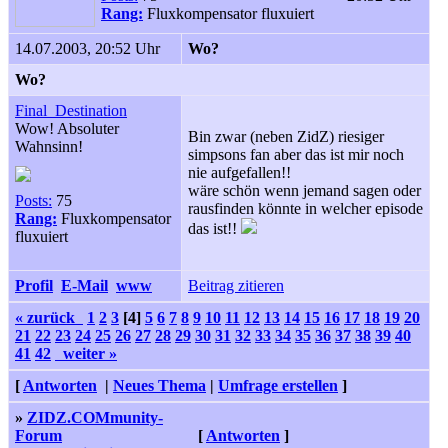
Rang:
Fluxkompensator fluxuiert
14.07.2003, 20:52 Uhr
Wo?
Wo?
Final_Destination
Wow! Absoluter
Bin zwar (neben ZidZ) riesiger
Wahnsinn!
simpsons fan aber das ist mir noch
nie aufgefallen!!
wäre schön wenn jemand sagen oder
Posts:
75
rausfinden könnte in welcher episode
Rang:
Fluxkompensator
das ist!!
fluxuiert
Profil
E-Mail
www
Beitrag zitieren
« zurück
1
2
3
[4]
5
6
7
8
9
10
11
12
13
14
15
16
17
18
19
20
21
22
23
24
25
26
27
28
29
30
31
32
33
34
35
36
37
38
39
40
41
42
weiter »
[
Antworten
|
Neues Thema
|
Umfrage erstellen
]
»
ZIDZ.COMmunity-
Forum
[
Antworten
]