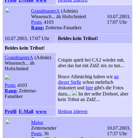
GrandmasterA
(Admin)
Wissensch... äh Hufschmied
10.07.2003,
Posts:
4103
17:07 Uhr
Rang:
Zeitreise-Fanatiker
10.07.2003, 17:07 Uhr
Beides kein Tribut!
Beides kein Tribut!
GrandmasterA
(Admin)
Crispin spielt bei CA2 wieder mit,
Wissensch... äh
aber das hat mit ZidZ nix zu tun...
Hufschmied
Bruce Allmächtig haben wir
an
dieser Stelle
schon mehrfach
Posts:
4103
diskutiert und
hier
gibt's die Fotos
Rang:
Zeitreise-
dazu...
Ist der selbe Drehort, aber
Fanatiker
kein Tribut an ZidZ...
Profil
E-Mail
www
Beitrag zitieren
Majus
Zeitreisender
10.07.2003,
Posts:
36
17:37 Uhr