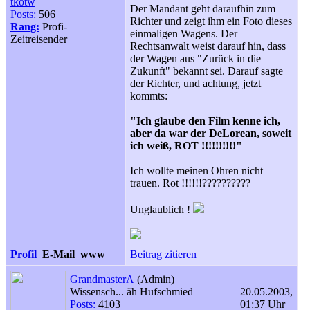
tkotw
Der Mandant geht daraufhin zum
Posts:
506
Richter und zeigt ihm ein Foto dieses
Rang:
Profi-
einmaligen Wagens. Der
Zeitreisender
Rechtsanwalt weist darauf hin, dass
der Wagen aus "Zurück in die
Zukunft" bekannt sei. Darauf sagte
der Richter, und achtung, jetzt
kommts:
"Ich glaube den Film kenne ich,
aber da war der DeLorean, soweit
ich weiß, ROT !!!!!!!!!!"
Ich wollte meinen Ohren nicht
trauen. Rot !!!!!!??????????
Unglaublich !
Profil
E-Mail
www
Beitrag zitieren
GrandmasterA
(Admin)
Wissensch... äh Hufschmied
20.05.2003,
Posts:
4103
01:37 Uhr