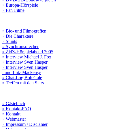
» Europa-Hörspiele
» Fan-Filme
» Bio- und Filmografien
» Die Charaktere
» Stunts
» Synchronsprecher
» ZidZ-Hörspielabend 2005
» Interview Michael J. Fox
» Interview Sven Hasper
» Interview Sven Hasper
und Lutz Mackensy
» Chat-Log Bob Gale
» Treffen mit den Stars
» Gästebuch
» Kontakt-FAQ
» Kontakt
» Webmaster
» Impressum / Disclamer