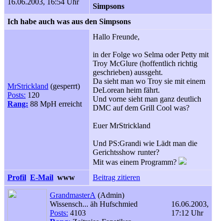
16.06.2003, 16:54 Uhr
Simpsons
Ich habe auch was aus den Simpsons
Hallo Freunde,
in der Folge wo Selma oder Petty mit
Troy McGlure (hoffentlich richtig
geschrieben) aussgeht.
Da sieht man wo Troy sie mit einem
MrStrickland
(gesperrt)
DeLorean heim fährt.
Posts:
120
Und vorne sieht man ganz deutlich
Rang:
88 MpH erreicht
DMC auf dem Grill Cool was?
Euer MrStrickland
Und PS:Grandi wie Lädt man die
Gerichtsshow runter?
Mit was einem Programm?
Profil
E-Mail
www
Beitrag zitieren
GrandmasterA
(Admin)
Wissensch... äh Hufschmied
16.06.2003,
Posts:
4103
17:12 Uhr