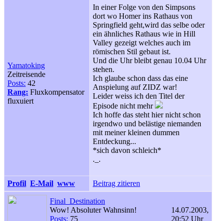
In einer Folge von den Simpsons
dort wo Homer ins Rathaus von
Springfield geht,wird das selbe oder
ein ähnliches Rathaus wie in Hill
Valley gezeigt welches auch im
römischen Stil gebaut ist.
Und die Uhr bleibt genau 10.04 Uhr
Yamatoking
stehen.
Zeitreisende
Ich glaube schon dass das eine
Posts:
42
Anspielung auf ZIDZ war!
Rang:
Fluxkompensator
Leider weiss ich den Titel der
fluxuiert
Episode nicht mehr
Ich hoffe das steht hier nicht schon
irgendwo und belästige niemanden
mit meiner kleinen dummen
Entdeckung...
*sich davon schleich*
._.
Profil
E-Mail
www
Beitrag zitieren
Final_Destination
Wow! Absoluter Wahnsinn!
14.07.2003,
Posts:
75
20:52 Uhr