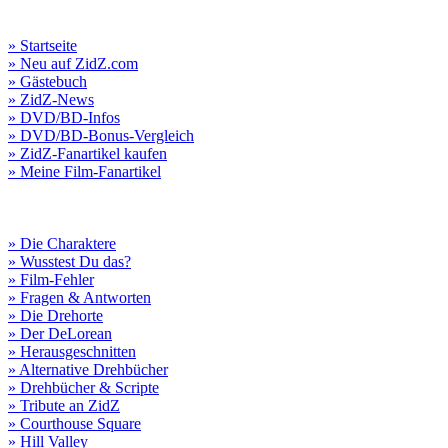
» Startseite
» Neu auf ZidZ.com
» Gästebuch
» ZidZ-News
» DVD/BD-Infos
» DVD/BD-Bonus-Vergleich
» ZidZ-Fanartikel kaufen
» Meine Film-Fanartikel
» Die Charaktere
» Wusstest Du das?
» Film-Fehler
» Fragen & Antworten
» Die Drehorte
» Der DeLorean
» Herausgeschnitten
» Alternative Drehbücher
» Drehbücher & Scripte
» Tribute an ZidZ
» Courthouse Square
» Hill Valley