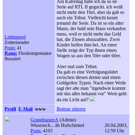
Am Kafreitag habe ich da so ne
Serie auf RTL II geguckt. ich weiß
nicht mehr den Titel, aber da gab es
auch ein Tribut. Vielleicht kennt
jemand die Serie. Da ist so ein alter
Mann, der bald sein Haus verkaufen
muss, weil er nicht mehr das Geld
Lightspeed
hat, die Zinsen abzuzahlen. Zwei
Zeitreisender
Kinder helfen ihm bei. An einer
Posts:
41
Stelle zeigt der Typ ihnen einen
Rang:
Fluxkompensator
Wagen so aus den 50er oder 60er.
fluxuiert
Aber mal zum Tribut.
Da gab es eine Verfolgungsfahrt
zwischen diesen dreien und einen
Geldgeilen Typen. Nach einer Weile
sagt der alte man "irgendwie kommt
mir das alles bekannt vor" Wem geht
da ein Licht auf?
Profil
E-Mail
www
Beitrag zitieren
GrandmasterA
(Admin)
Wissensch... äh Hufschmied
20.04.2003,
Posts:
4103
12:59 Uhr