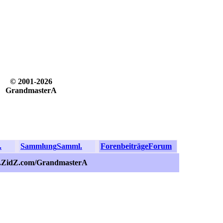
© 2001-2026
GrandmasterA
.
Sammlung
Samml.
Forenbeiträge
Forum
s.ZidZ.com/GrandmasterA