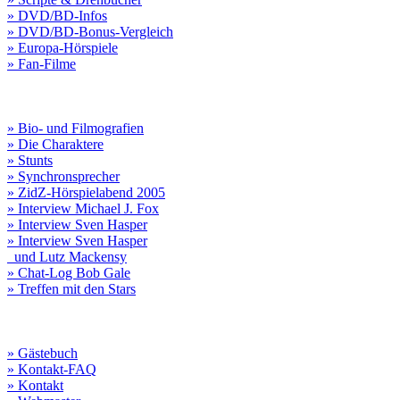
» DVD/BD-Infos
» DVD/BD-Bonus-Vergleich
» Europa-Hörspiele
» Fan-Filme
» Bio- und Filmografien
» Die Charaktere
» Stunts
» Synchronsprecher
» ZidZ-Hörspielabend 2005
» Interview Michael J. Fox
» Interview Sven Hasper
» Interview Sven Hasper
und Lutz Mackensy
» Chat-Log Bob Gale
» Treffen mit den Stars
» Gästebuch
» Kontakt-FAQ
» Kontakt