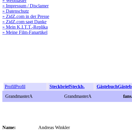
» Webmaster
» Impressum / Disclamer
» Datenschutz
» ZidZ.com in der Presse
» ZidZ.com sagt Danke
» Mein K.I.T.T.-Replika
» Meine Film-Fanartikel
Profil
Profil
Steckbrief
Steckb.
Gästebuch
Gästeb
GrandmasterA
GrandmasterA
fan
Name:
Andreas Winkler