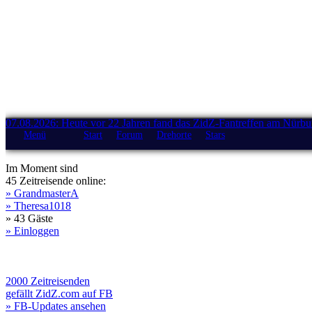
07.08.2026: Heute vor 22 Jahren fand das ZidZ-Fantreffen am Nürburg
Menü
Start
Forum
Drehorte
Stars
Im Moment sind
45 Zeitreisende online:
» GrandmasterA
» Theresa1018
» 43 Gäste
» Einloggen
2000 Zeitreisenden
gefällt ZidZ.com auf FB
» FB-Updates ansehen