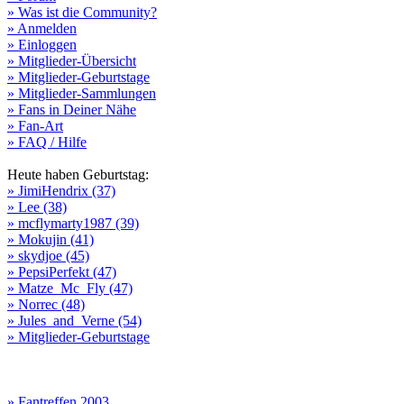
» Was ist die Community?
» Anmelden
» Einloggen
» Mitglieder-Übersicht
» Mitglieder-Geburtstage
» Mitglieder-Sammlungen
» Fans in Deiner Nähe
» Fan-Art
» FAQ / Hilfe
Heute haben Geburtstag:
» JimiHendrix (37)
» Lee (38)
» mcflymarty1987 (39)
» Mokujin (41)
» skydjoe (45)
» PepsiPerfekt (47)
» Matze_Mc_Fly (47)
» Norrec (48)
» Jules_and_Verne (54)
» Mitglieder-Geburtstage
» Fantreffen 2003