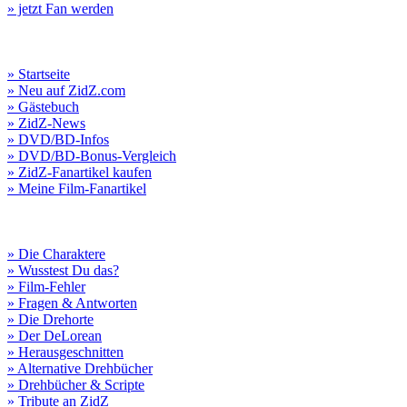
» jetzt Fan werden
» Startseite
» Neu auf ZidZ.com
» Gästebuch
» ZidZ-News
» DVD/BD-Infos
» DVD/BD-Bonus-Vergleich
» ZidZ-Fanartikel kaufen
» Meine Film-Fanartikel
» Die Charaktere
» Wusstest Du das?
» Film-Fehler
» Fragen & Antworten
» Die Drehorte
» Der DeLorean
» Herausgeschnitten
» Alternative Drehbücher
» Drehbücher & Scripte
» Tribute an ZidZ