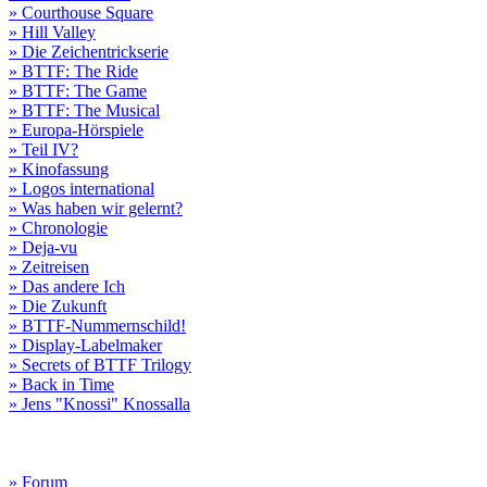
» Courthouse Square
» Hill Valley
» Die Zeichentrickserie
» BTTF: The Ride
» BTTF: The Game
» BTTF: The Musical
» Europa-Hörspiele
» Teil IV?
» Kinofassung
» Logos international
» Was haben wir gelernt?
» Chronologie
» Deja-vu
» Zeitreisen
» Das andere Ich
» Die Zukunft
» BTTF-Nummernschild!
» Display-Labelmaker
» Secrets of BTTF Trilogy
» Back in Time
» Jens "Knossi" Knossalla
» Forum