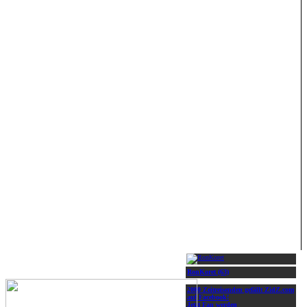
RonKoret (63)
2000 Zeitreisenden gefällt ZidZ.com
auf Facebook!
Jetzt Fan werden