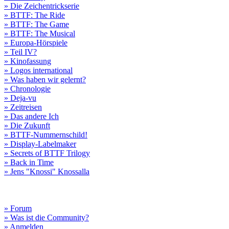
» Die Zeichentrickserie
» BTTF: The Ride
» BTTF: The Game
» BTTF: The Musical
» Europa-Hörspiele
» Teil IV?
» Kinofassung
» Logos international
» Was haben wir gelernt?
» Chronologie
» Deja-vu
» Zeitreisen
» Das andere Ich
» Die Zukunft
» BTTF-Nummernschild!
» Display-Labelmaker
» Secrets of BTTF Trilogy
» Back in Time
» Jens "Knossi" Knossalla
» Forum
» Was ist die Community?
» Anmelden