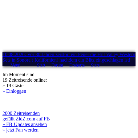
10.08.2026: Vor 30 Jahren zerstört ein Feuer die Hill Valley Western
Sets in Sonora ( Kalifornien) nachdem ein Blitz eingeschlagen ist!
Menü
Start
Forum
Drehorte
Stars
Im Moment sind
19 Zeitreisende online:
» 19 Gäste
» Einloggen
2000 Zeitreisenden
gefällt ZidZ.com auf FB
» FB-Updates ansehen
» jetzt Fan werden