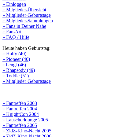
» Einloggen
» Mitglieder-Übersicht
» Mitglieder-Geburtstage
» Mitglieder-Sammlungen
» Fans in Deiner Nähe
» Fan-Art
» FAQ / Hilfe
Heute haben Geburtstag:
» Halfy (40)
» Pioneer (40)
» bengt (46)
» Rhapsody (49)
» Toddie (51)
» Mitglieder-Geburtstage
» Fantreffen 2003
» Fantreffen 2004
» KnightCon 2004
» Lauscherlounge 2005
» Fantreffen 2005
» ZidZ-Kino-Nacht 2005
» ZidZ-Kino-Nacht 2006