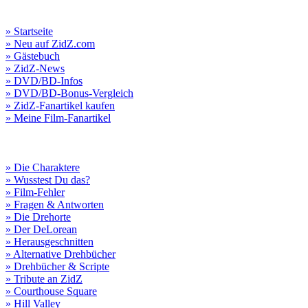
» Startseite
» Neu auf ZidZ.com
» Gästebuch
» ZidZ-News
» DVD/BD-Infos
» DVD/BD-Bonus-Vergleich
» ZidZ-Fanartikel kaufen
» Meine Film-Fanartikel
» Die Charaktere
» Wusstest Du das?
» Film-Fehler
» Fragen & Antworten
» Die Drehorte
» Der DeLorean
» Herausgeschnitten
» Alternative Drehbücher
» Drehbücher & Scripte
» Tribute an ZidZ
» Courthouse Square
» Hill Valley