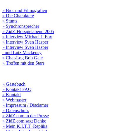
» Bio- und Filmografien
» Die Charaktere
» Stunts
» Synchronsprecher
» ZidZ-Hörspielabend 2005
» Interview Michael J. Fox
» Interview Sven Hasper
» Interview Sven Hasper
und Lutz Mackensy
» Chat-Log Bob Gale
» Treffen mit den Stars
» Gästebuch
» Kontakt-FAQ
» Kontakt
» Webmaster
» Impressum / Disclamer
» Datenschutz
» ZidZ.com in der Presse
» ZidZ.com sagt Danke
» Mein K.I.T.T.-Replika