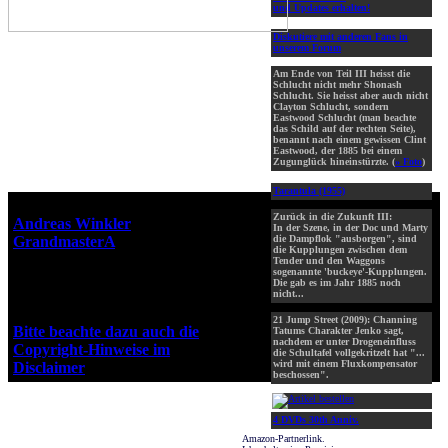
und Updates erhalten!
Diskutiere mit anderen Fans in
unserem Forum
Am Ende von Teil III heisst die
Schlucht nicht mehr Shonash
Schlucht. Sie heisst aber auch nicht
Clayton Schlucht, sondern
Eastwood Schlucht (man beachte
das Schild auf der rechten Seite),
benannt nach einem gewissen Clint
Eastwood, der 1885 bei einem
Zugunglück hineinstürzte. (
» Foto
)
Tarantula (1955)
Webseiten-Design © 2001-2026
Zurück in die Zukunft III:
Andreas Winkler
alias
In der Szene, in der Doc und Marty
GrandmasterA
für ZidZ.com
die Dampflok "ausborgen", sind
die Kupplungen zwischen dem
"Zurück in die Zukunft" steht
Tender und den Waggons
sogenannte 'buckeye'-Kupplungen.
unter Copyright von Universal
Die gab es im Jahr 1885 noch
City Studios, Inc. und Amblin
nicht...
Entertainment, Inc.
21 Jump Street (2009): Channing
Bitte beachte dazu auch die
Tatums Charakter Jenko sagt,
nachdem er unter Drogeneinfluss
Copyright-Hinweise im
die Schultafel vollgekritzelt hat "...
wird mit einem Fluxkompensator
Disclaimer
!
beschossen".
4 DVDs 30th Anniv.
Amazon-Partnerlink.