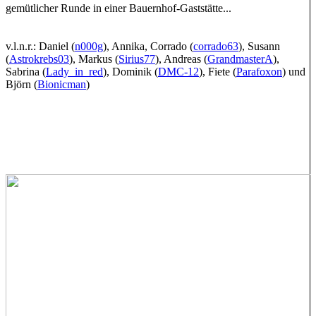
gemütlicher Runde in einer Bauernhof-Gaststätte...
v.l.n.r.: Daniel (
n000g
), Annika, Corrado (
corrado63
), Susann
(
Astrokrebs03
), Markus (
Sirius77
), Andreas (
GrandmasterA
),
Sabrina (
Lady_in_red
), Dominik (
DMC-12
), Fiete (
Parafoxon
) und
Björn (
Bionicman
)