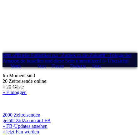
Jetzt offizielle Fanartikel zur "Zurück in die Zukunft"-Trilogie bei
Amazon.de bestellen und diese Seite unterstützen! (» Übersicht)
Menü
Start
Forum
Drehorte
Stars
Im Moment sind
20 Zeitreisende online:
» 20 Gäste
» Einloggen
2000 Zeitreisenden
gefällt ZidZ.com auf FB
» FB-Updates ansehen
» jetzt Fan werden