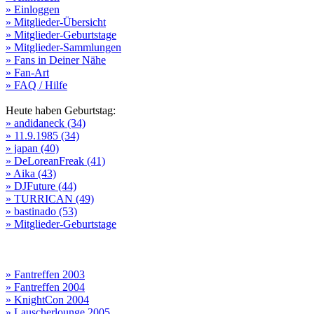
» Einloggen
» Mitglieder-Übersicht
» Mitglieder-Geburtstage
» Mitglieder-Sammlungen
» Fans in Deiner Nähe
» Fan-Art
» FAQ / Hilfe
Heute haben Geburtstag:
» andidaneck (34)
» 11.9.1985 (34)
» japan (40)
» DeLoreanFreak (41)
» Aika (43)
» DJFuture (44)
» TURRICAN (49)
» bastinado (53)
» Mitglieder-Geburtstage
» Fantreffen 2003
» Fantreffen 2004
» KnightCon 2004
» Lauscherlounge 2005