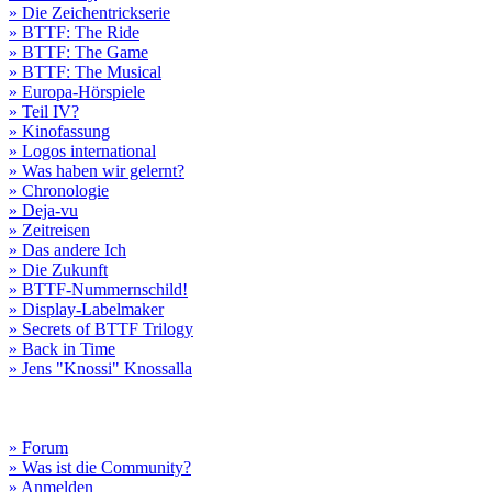
» Die Zeichentrickserie
» BTTF: The Ride
» BTTF: The Game
» BTTF: The Musical
» Europa-Hörspiele
» Teil IV?
» Kinofassung
» Logos international
» Was haben wir gelernt?
» Chronologie
» Deja-vu
» Zeitreisen
» Das andere Ich
» Die Zukunft
» BTTF-Nummernschild!
» Display-Labelmaker
» Secrets of BTTF Trilogy
» Back in Time
» Jens "Knossi" Knossalla
» Forum
» Was ist die Community?
» Anmelden