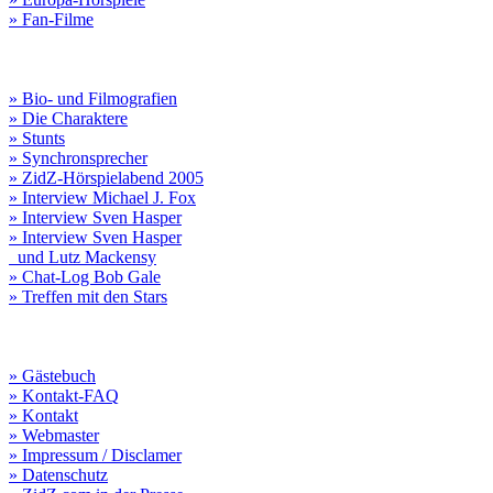
» Fan-Filme
» Bio- und Filmografien
» Die Charaktere
» Stunts
» Synchronsprecher
» ZidZ-Hörspielabend 2005
» Interview Michael J. Fox
» Interview Sven Hasper
» Interview Sven Hasper
und Lutz Mackensy
» Chat-Log Bob Gale
» Treffen mit den Stars
» Gästebuch
» Kontakt-FAQ
» Kontakt
» Webmaster
» Impressum / Disclamer
» Datenschutz