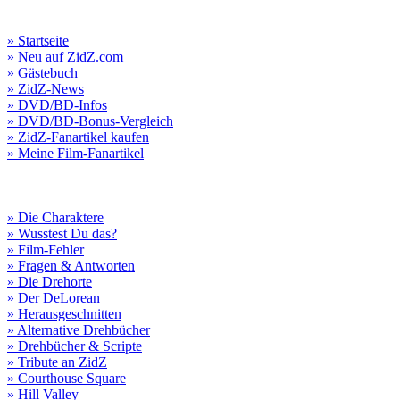
» Startseite
» Neu auf ZidZ.com
» Gästebuch
» ZidZ-News
» DVD/BD-Infos
» DVD/BD-Bonus-Vergleich
» ZidZ-Fanartikel kaufen
» Meine Film-Fanartikel
» Die Charaktere
» Wusstest Du das?
» Film-Fehler
» Fragen & Antworten
» Die Drehorte
» Der DeLorean
» Herausgeschnitten
» Alternative Drehbücher
» Drehbücher & Scripte
» Tribute an ZidZ
» Courthouse Square
» Hill Valley