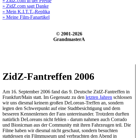
» ZidZ.com in der Presse
» ZidZ.com sagt Danke
» Mein K.I.T.T.-Replika
» Meine Film-Fanartikel
© 2001-2026
GrandmasterA
ZidZ-Fantreffen 2006
Am 16. September 2006 fand das 9. Deutsche ZidZ-Fantreffen in
Frankfurt/Main statt. Im Gegensatz zu den
letzten Jahren
schlossen
wir uns diesmal keinem großen DeLorean-Treffen an, sondern
legten den Schwerpunkt auf eine Stadtbesichtigung und dem
besseren Kennenlernen der Fans untereinander. Trotzdem durften
natürlich DeLoreans nicht fehlen - darum nahmen auch Corrado
und Bionicman aus der Community mit ihren Fahrzeugen teil. Die
Filme haben wir diesmal nicht geschaut, sondern besuchten
stattdessen ein Filmmuseum und verbrachten den Abend in