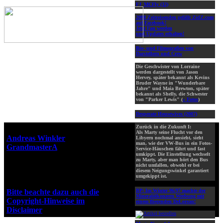
FJ_MCFly (32)
2000 Zeitreisenden gefällt ZidZ.com
auf Facebook!
Jetzt Fan werden
und Updates erhalten!
Bio- und Filmografien von
Darstellern und Crew
Die Geschwister von Lorraine
werden dargestellt von Jason
Hervey, später bekannt als Kevins
Bruder Wayne in "Wunderbare
Jahre" und Maia Brewton, später
bekannt als Shelly, die Schwester
von "Parker Lewis" (
» Fotos
)
Desperate Housewives (2007)
Zurück in die Zukunft I:
Webseiten-Design © 2001-2026
Als Marty seine Flucht vor den
Andreas Winkler
alias
Libyern nochmal ansieht, sieht
man, wie der VW-Bus in ein Fotos-
GrandmasterA
für ZidZ.com
Service-Häuschen fährt und fast
umkippt. Die Einstellung wechselt
"Zurück in die Zukunft" steht
zu Marty, aber man hört den Bus
unter Copyright von Universal
nicht umfallen, obwohl er bei
diesem Neigungswinkel garantiert
City Studios, Inc. und Amblin
umgekippt ist.
Entertainment, Inc.
Bitte beachte dazu auch die
BP:
Im Winter 96/97 machte der
Mineralölkonzern Werbung mit
Copyright-Hinweise im
einem fliegenden DeLorean!
Disclaimer
!