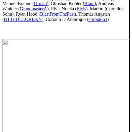
Manuel Braune (
Ormau
), Christian Köhler (
Brain
), Andreas
Winkler (
GrandmasterA
), Elvis Nocita (
Elvis
), Marlon (Corrados
Sohn), Ryan Hood (
BlastFromThePast
), Thomas Augsten
(
BTTFDELOREAN
), Corrado D'Ambrogio (
corrado63
)