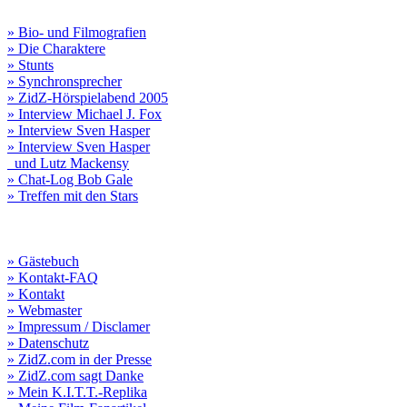
» Bio- und Filmografien
» Die Charaktere
» Stunts
» Synchronsprecher
» ZidZ-Hörspielabend 2005
» Interview Michael J. Fox
» Interview Sven Hasper
» Interview Sven Hasper
und Lutz Mackensy
» Chat-Log Bob Gale
» Treffen mit den Stars
» Gästebuch
» Kontakt-FAQ
» Kontakt
» Webmaster
» Impressum / Disclamer
» Datenschutz
» ZidZ.com in der Presse
» ZidZ.com sagt Danke
» Mein K.I.T.T.-Replika