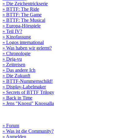
» Die Zeichentrickserie
» BTTF: The Ride
» BTTF: The Game
» BTTF: The Musical
» Europa-Hörspiele
» Teil IV?
» Kinofassung
» Logos international
» Was haben wir gelernt?
» Chronologie
» Deja-vu
» Zeitreisen
» Das andere Ich
» Die Zukunft
» BTTF-Nummernschild!
» Display-Labelmaker
» Secrets of BTTF Trilogy
» Back in Time
» Jens "Knossi" Knossalla
» Forum
» Was ist die Community?
» Anmelden