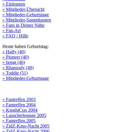
» Einloggen
» Mitglieder-Übersicht
» Mitglieder-Geburtstage
» Mitglieder-Sammlungen
» Fans in Deiner Nähe
» Fan-Art
» FAQ / Hilfe
Heute haben Geburtstag:
» Halfy (40)
» Pioneer (40)
» bengt (46)
» Rhapsody (49)
» Toddie (51)
» Mitglieder-Geburtstage
» Fantreffen 2003
» Fantreffen 2004
» KnightCon 2004
» Lauscherlounge 2005
» Fantreffen 2005
» ZidZ-Kino-Nacht 2005
» ZidZ-Kino-Nacht 2006