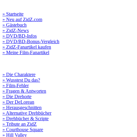
» Startseite
» Neu auf ZidZ.com
» Gästebuch
» ZidZ-News
» DVD/BD-Infos
» DVD/BD-Bonus-Vergleich
» ZidZ-Fanartikel kaufen
» Meine Film-Fanartikel
» Die Charaktere
» Wusstest Du das?
» Film-Fehler
» Fragen & Antworten
» Die Drehorte
» Der DeLorean
» Herausgeschnitten
» Alternative Drehbücher
» Drehbücher & Scripte
» Tribute an ZidZ
» Courthouse Square
» Hill Valley