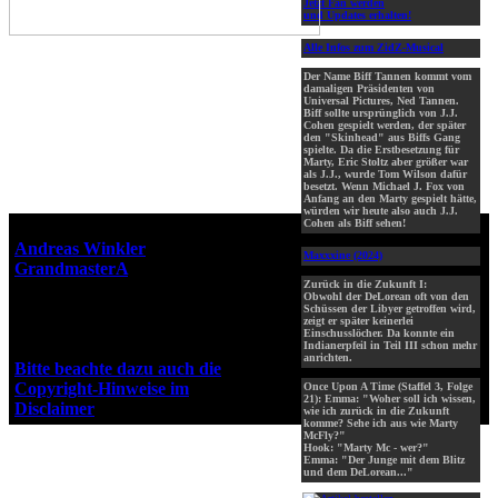
Jetzt Fan werden
und Updates erhalten!
Alle Infos zum ZidZ-Musical
Der Name Biff Tannen kommt vom
damaligen Präsidenten von
Universal Pictures, Ned Tannen.
Biff sollte ursprünglich von J.J.
Cohen gespielt werden, der später
den "Skinhead" aus Biffs Gang
spielte. Da die Erstbesetzung für
Marty, Eric Stoltz aber größer war
als J.J., wurde Tom Wilson dafür
besetzt. Wenn Michael J. Fox von
Anfang an den Marty gespielt hätte,
würden wir heute also auch J.J.
Cohen als Biff sehen!
Webseiten-Design © 2001-2026
Andreas Winkler
alias
Maxxxine (2024)
GrandmasterA
für ZidZ.com
Zurück in die Zukunft I:
"Zurück in die Zukunft" steht
Obwohl der DeLorean oft von den
unter Copyright von Universal
Schüssen der Libyer getroffen wird,
zeigt er später keinerlei
City Studios, Inc. und Amblin
Einschusslöcher. Da konnte ein
Entertainment, Inc.
Indianerpfeil in Teil III schon mehr
anrichten.
Bitte beachte dazu auch die
Copyright-Hinweise im
Once Upon A Time (Staffel 3, Folge
21): Emma: "Woher soll ich wissen,
Disclaimer
!
wie ich zurück in die Zukunft
komme? Sehe ich aus wie Marty
McFly?"
Hook: "Marty Mc - wer?"
Emma: "Der Junge mit dem Blitz
und dem DeLorean..."