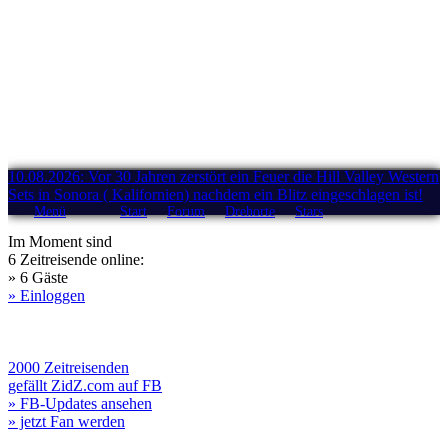
10.08.2026: Vor 30 Jahren zerstört ein Feuer die Hill Valley Western
Sets in Sonora ( Kalifornien) nachdem ein Blitz eingeschlagen ist!
Menü
Start
Forum
Drehorte
Stars
Im Moment sind
6 Zeitreisende online:
» 6 Gäste
» Einloggen
2000 Zeitreisenden
gefällt ZidZ.com auf FB
» FB-Updates ansehen
» jetzt Fan werden