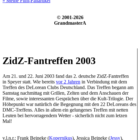
» Meine Film-Fanartikel
© 2001-2026
GrandmasterA
ZidZ-Fantreffen 2003
Am 21. und 22. Juni 2003 fand das 2. deutsche ZidZ-Fantreffen
in Speyer statt. Wie bereits
vor 2 Jahren
in Verbindung mit dem
Treffen des DeLorean Clubs Deutschland. Das Treffen begann am
Samstag nachmittag mit Grillen, Zelten und dem Anschauen der
Filme, sowie interessanten Gesprächen über die Kult-Trilogie. Der
Höhepunkt war natürlich die Begegnung mit den 22 DeLoreans des
DMC-Treffens. Alles in allem ein gelungenes Treffen mit netten
Leuten bei hervorragendem Wetter - sicherlich nicht zum letzen
Mal!
v.l.n.r.: Frank Beineke (
Kopernikus
), Jessica Beineke (
Jessy
),