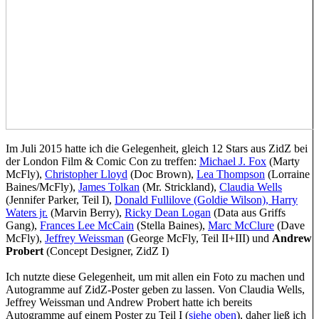
Im Juli 2015 hatte ich die Gelegenheit, gleich 12 Stars aus ZidZ bei
der London Film & Comic Con zu treffen:
Michael J. Fox
(Marty
McFly),
Christopher Lloyd
(Doc Brown),
Lea Thompson
(Lorraine
Baines/McFly),
James Tolkan
(Mr. Strickland),
Claudia Wells
(Jennifer Parker, Teil I),
Donald Fullilove (Goldie Wilson),
Harry
Waters jr.
(Marvin Berry),
Ricky Dean Logan
(Data aus Griffs
Gang),
Frances Lee McCain
(Stella Baines),
Marc McClure
(Dave
McFly),
Jeffrey Weissman
(George McFly, Teil II+III) und
Andrew
Probert
(Concept Designer, ZidZ I)
Ich nutzte diese Gelegenheit, um mit allen ein Foto zu machen und
Autogramme auf ZidZ-Poster geben zu lassen. Von Claudia Wells,
Jeffrey Weissman und Andrew Probert hatte ich bereits
Autogramme auf einem Poster zu Teil I (
siehe oben
), daher ließ ich