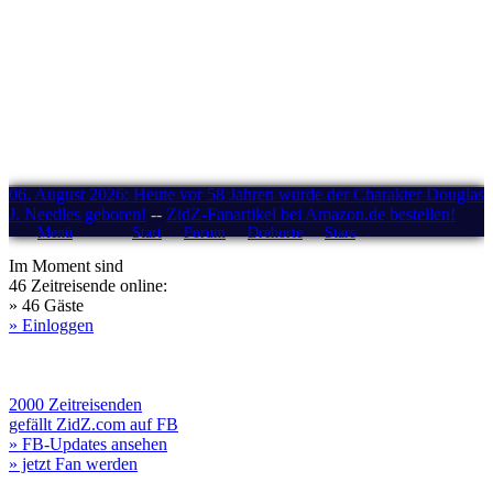
06. August 2026: Heute vor 58 Jahren wurde der Charakter Douglas
J. Needles geboren!
--
ZidZ-Fanartikel bei Amazon.de bestellen!
Menü
Start
Forum
Drehorte
Stars
Im Moment sind
46 Zeitreisende online:
» 46 Gäste
» Einloggen
2000 Zeitreisenden
gefällt ZidZ.com auf FB
» FB-Updates ansehen
» jetzt Fan werden