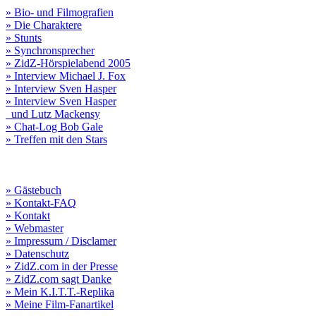
» Bio- und Filmografien
» Die Charaktere
» Stunts
» Synchronsprecher
» ZidZ-Hörspielabend 2005
» Interview Michael J. Fox
» Interview Sven Hasper
» Interview Sven Hasper
und Lutz Mackensy
» Chat-Log Bob Gale
» Treffen mit den Stars
» Gästebuch
» Kontakt-FAQ
» Kontakt
» Webmaster
» Impressum / Disclamer
» Datenschutz
» ZidZ.com in der Presse
» ZidZ.com sagt Danke
» Mein K.I.T.T.-Replika
» Meine Film-Fanartikel