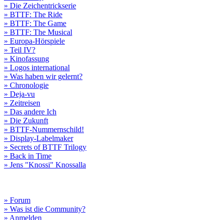
» Die Zeichentrickserie
» BTTF: The Ride
» BTTF: The Game
» BTTF: The Musical
» Europa-Hörspiele
» Teil IV?
» Kinofassung
» Logos international
» Was haben wir gelernt?
» Chronologie
» Deja-vu
» Zeitreisen
» Das andere Ich
» Die Zukunft
» BTTF-Nummernschild!
» Display-Labelmaker
» Secrets of BTTF Trilogy
» Back in Time
» Jens "Knossi" Knossalla
» Forum
» Was ist die Community?
» Anmelden