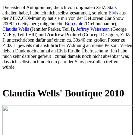
Die ersten 4 Autogramme, die ich von originalen ZidZ-Stars
erhalten habe, habe ich nicht selbst gesammelt, sondern
Elvis
aus
der ZIDZ.COMmunity hat sie mir von der DeLorean Car Show
2008 in Gettysberg mitgebracht:
Bob Gale
(Drehbuchautor),
Claudia Wells
(Jennifer Parker, Teil I),
Jeffrey Weissman
(George
McFly, Teil II+III) und
Andrew Probert
(Concept Designer, ZidZ
I) unterschrieben dafür auf einem ca. 30x40 cm großen Poster zu
ZidZ I - jeweils mit ausführlicher Widmung an meine Person. Vielen
lieben Dank noch einmal an Elvis für die Überraschung! Ich habe
mich sehr darüber gefreut - zumal damals noch nicht absehbar war,
dass ich selbst auch noch ein paar der Stars persönlich treffen
würde.
Claudia Wells' Boutique 2010