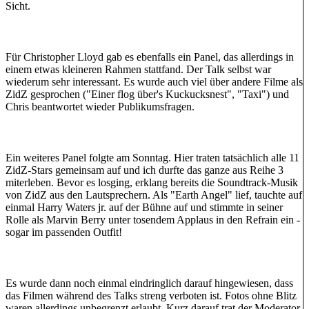
Sicht.
Für Christopher Lloyd gab es ebenfalls ein Panel, das allerdings in
einem etwas kleineren Rahmen stattfand. Der Talk selbst war
wiederum sehr interessant. Es wurde auch viel über andere Filme als
ZidZ gesprochen ("Einer flog über's Kuckucksnest", "Taxi") und
Chris beantwortet wieder Publikumsfragen.
Ein weiteres Panel folgte am Sonntag. Hier traten tatsächlich alle 11
ZidZ-Stars gemeinsam auf und ich durfte das ganze aus Reihe 3
miterleben. Bevor es losging, erklang bereits die Soundtrack-Musik
von ZidZ aus den Lautsprechern. Als "Earth Angel" lief, tauchte auf
einmal Harry Waters jr. auf der Bühne auf und stimmte in seiner
Rolle als Marvin Berry unter tosendem Applaus in den Refrain ein -
sogar im passenden Outfit!
Es wurde dann noch einmal eindringlich darauf hingewiesen, dass
das Filmen während des Talks streng verboten ist. Fotos ohne Blitz
waren allerdings unbegrenzt erlaubt. Kurz darauf trat der Moderator