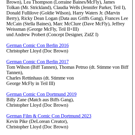
Brown), Lea Thompson (Lorraine Baines/McFly), James
Tolkan (Mr. Strickland), Claudia Wells (Jennifer Parker, Teil I),
Donald Fullilove (Goldie Wilson), Harry Waters Jr. (Marvin
Berry), Ricky Dean Logan (Data aus Griffs Gang), Frances Lee
McCain (Stella Baines), Marc McClure (Dave McFly), Jeffrey
Weissman (George McFly, Teil II+III)
und Andrew Probert (Concept Designer, ZidZ I)
German Comic Con Berlin 2016
Christopher Lloyd (Doc Brown)
German Comic Con Berlin 2017
Tom Wilson (Biff Tannen), Thomas Petruo (dt. Stimme von Biff
Tannen),
Charles Rettinhaus (dt. Stimme von
George McFly in Teil III)
German Comic Con Dortmund 2019
Billy Zane (Match aus Biffs Gang),
Christopher Lloyd (Doc Brown)
German Film & Comic Con Dortmund 2023
Kevin Pike (DeLorean Creator),
Christopher Lloyd (Doc Brown)