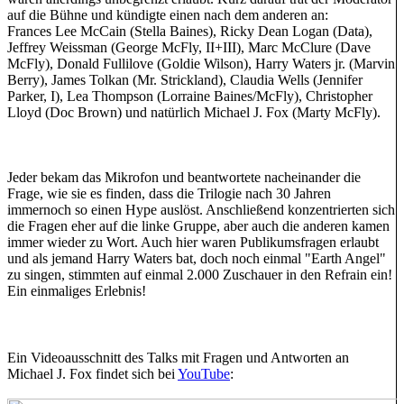
auf die Bühne und kündigte einen nach dem anderen an:
Frances Lee McCain (Stella Baines), Ricky Dean Logan (Data),
Jeffrey Weissman (George McFly, II+III), Marc McClure (Dave
McFly), Donald Fullilove (Goldie Wilson), Harry Waters jr. (Marvin
Berry), James Tolkan (Mr. Strickland), Claudia Wells (Jennifer
Parker, I), Lea Thompson (Lorraine Baines/McFly), Christopher
Lloyd (Doc Brown) und natürlich Michael J. Fox (Marty McFly).
Jeder bekam das Mikrofon und beantwortete nacheinander die
Frage, wie sie es finden, dass die Trilogie nach 30 Jahren
immernoch so einen Hype auslöst. Anschließend konzentrierten sich
die Fragen eher auf die linke Gruppe, aber auch die anderen kamen
immer wieder zu Wort. Auch hier waren Publikumsfragen erlaubt
und als jemand Harry Waters bat, doch noch einmal "Earth Angel"
zu singen, stimmten auf einmal 2.000 Zuschauer in den Refrain ein!
Ein einmaliges Erlebnis!
Ein Videoausschnitt des Talks mit Fragen und Antworten an
Michael J. Fox findet sich bei
YouTube
: