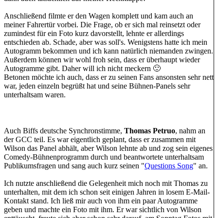
Anschließend filmte er den Wagen komplett und kam auch an
meiner Fahrertür vorbei. Die Frage, ob er sich mal reinsetzt oder
zumindest für ein Foto kurz davorstellt, lehnte er allerdings
entschieden ab. Schade, aber was soll's. Wenigstens hatte ich mein
Autogramm bekommen und ich kann natürlich niemanden zwingen.
Außerdem können wir wohl froh sein, dass er überhaupt wieder
Autogramme gibt. Daher will ich nicht meckern 🙂
Betonen möchte ich auch, dass er zu seinen Fans ansonsten sehr nett
war, jeden einzeln begrüßt hat und seine Bühnen-Panels sehr
unterhaltsam waren.
Auch Biffs deutsche Synchronstimme,
Thomas Petruo
, nahm an
der GCC teil. Es war eigentlich geplant, dass er zusammen mit
Wilson das Panel abhält, aber Wilson lehnte ab und zog sein eigenes
Comedy-Bühnenprogramm durch und beantwortete unterhaltsam
Publikumsfragen und sang auch kurz seinen "
Questions Song
" an.
Ich nutzte anschließend die Gelegenheit mich noch mit Thomas zu
unterhalten, mit dem ich schon seit einigen Jahren in losem E-Mail-
Kontakt stand. Ich ließ mir auch von ihm ein paar Autogramme
geben und machte ein Foto mit ihm. Er war sichtlich von Wilson