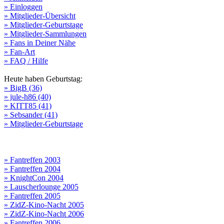
» Einloggen
» Mitglieder-Übersicht
» Mitglieder-Geburtstage
» Mitglieder-Sammlungen
» Fans in Deiner Nähe
» Fan-Art
» FAQ / Hilfe
Heute haben Geburtstag:
» BigB (36)
» jule-h86 (40)
» KITT85 (41)
» Sebsander (41)
» Mitglieder-Geburtstage
» Fantreffen 2003
» Fantreffen 2004
» KnightCon 2004
» Lauscherlounge 2005
» Fantreffen 2005
» ZidZ-Kino-Nacht 2005
» ZidZ-Kino-Nacht 2006
» Fantreffen 2006