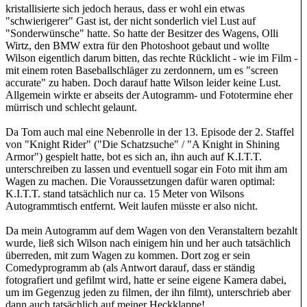
kristallisierte sich jedoch heraus, dass er wohl ein etwas
"schwierigerer" Gast ist, der nicht sonderlich viel Lust auf
"Sonderwünsche" hatte. So hatte der Besitzer des Wagens, Olli
Wirtz, den BMW extra für den Photoshoot gebaut und wollte
Wilson eigentlich darum bitten, das rechte Rücklicht - wie im Film -
mit einem roten Baseballschläger zu zerdonnern, um es "screen
accurate" zu haben. Doch darauf hatte Wilson leider keine Lust.
Allgemein wirkte er abseits der Autogramm- und Fototermine eher
mürrisch und schlecht gelaunt.
Da Tom auch mal eine Nebenrolle in der 13. Episode der 2. Staffel
von "Knight Rider" ("Die Schatzsuche" / "A Knight in Shining
Armor") gespielt hatte, bot es sich an, ihn auch auf K.I.T.T.
unterschreiben zu lassen und eventuell sogar ein Foto mit ihm am
Wagen zu machen. Die Voraussetzungen dafür waren optimal:
K.I.T.T. stand tatsächlich nur ca. 15 Meter von Wilsons
Autogrammtisch entfernt. Weit laufen müsste er also nicht.
Da mein Autogramm auf dem Wagen von den Veranstaltern bezahlt
wurde, ließ sich Wilson nach einigem hin und her auch tatsächlich
überreden, mit zum Wagen zu kommen. Dort zog er sein
Comedyprogramm ab (als Antwort darauf, dass er ständig
fotografiert und gefilmt wird, hatte er seine eigene Kamera dabei,
um im Gegenzug jeden zu filmen, der ihn filmt), unterschrieb aber
dann auch tatsächlich auf meiner Heckklappe!