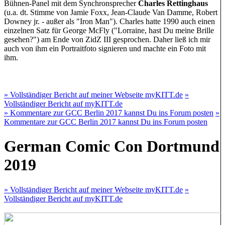
Bühnen-Panel mit dem Synchronsprecher
Charles Rettinghaus
(u.a. dt. Stimme von Jamie Foxx, Jean-Claude Van Damme, Robert
Downey jr. - außer als "Iron Man"). Charles hatte 1990 auch einen
einzelnen Satz für George McFly ("Lorraine, hast Du meine Brille
gesehen?") am Ende von ZidZ III gesprochen. Daher ließ ich mir
auch von ihm ein Portraitfoto signieren und machte ein Foto mit
ihm.
» Vollständiger Bericht auf meiner Webseite myKITT.de
»
Vollständiger Bericht auf myKITT.de
» Kommentare zur GCC Berlin 2017 kannst Du ins Forum posten
»
Kommentare zur GCC Berlin 2017 kannst Du ins Forum posten
German Comic Con Dortmund
2019
» Vollständiger Bericht auf meiner Webseite myKITT.de
»
Vollständiger Bericht auf myKITT.de