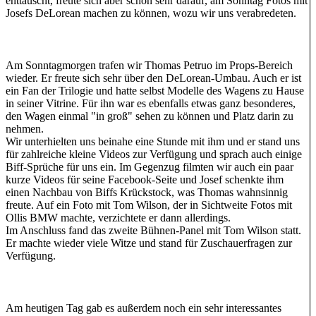
enttäuscht, freute sich aber schon sehr darauf, am Sonntag Fotos mit
Josefs DeLorean machen zu können, wozu wir uns verabredeten.
Am Sonntagmorgen trafen wir Thomas Petruo im Props-Bereich
wieder. Er freute sich sehr über den DeLorean-Umbau. Auch er ist
ein Fan der Trilogie und hatte selbst Modelle des Wagens zu Hause
in seiner Vitrine. Für ihn war es ebenfalls etwas ganz besonderes,
den Wagen einmal "in groß" sehen zu können und Platz darin zu
nehmen.
Wir unterhielten uns beinahe eine Stunde mit ihm und er stand uns
für zahlreiche kleine Videos zur Verfügung und sprach auch einige
Biff-Sprüche für uns ein. Im Gegenzug filmten wir auch ein paar
kurze Videos für seine Facebook-Seite und Josef schenkte ihm
einen Nachbau von Biffs Krückstock, was Thomas wahnsinnig
freute. Auf ein Foto mit Tom Wilson, der in Sichtweite Fotos mit
Ollis BMW machte, verzichtete er dann allerdings.
Im Anschluss fand das zweite Bühnen-Panel mit Tom Wilson statt.
Er machte wieder viele Witze und stand für Zuschauerfragen zur
Verfügung.
Am heutigen Tag gab es außerdem noch ein sehr interessantes