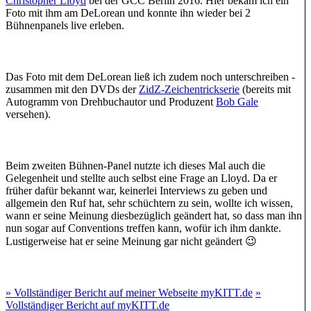
Christopher Lloyd
bei der GCC Berlin 2016. Hier bekam ich ein
Foto mit ihm am DeLorean und konnte ihn wieder bei 2
Bühnenpanels live erleben.
Das Foto mit dem DeLorean ließ ich zudem noch unterschreiben -
zusammen mit den DVDs der
ZidZ-Zeichentrickserie
(bereits mit
Autogramm von Drehbuchautor und Produzent
Bob Gale
versehen).
Beim zweiten Bühnen-Panel nutzte ich dieses Mal auch die
Gelegenheit und stellte auch selbst eine Frage an Lloyd. Da er
früher dafür bekannt war, keinerlei Interviews zu geben und
allgemein den Ruf hat, sehr schüchtern zu sein, wollte ich wissen,
wann er seine Meinung diesbezüglich geändert hat, so dass man ihn
nun sogar auf Conventions treffen kann, wofür ich ihm dankte.
Lustigerweise hat er seine Meinung gar nicht geändert 😉
» Vollständiger Bericht auf meiner Webseite myKITT.de
»
Vollständiger Bericht auf myKITT.de