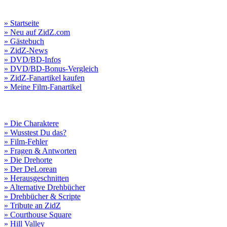
» Startseite
» Neu auf ZidZ.com
» Gästebuch
» ZidZ-News
» DVD/BD-Infos
» DVD/BD-Bonus-Vergleich
» ZidZ-Fanartikel kaufen
» Meine Film-Fanartikel
» Die Charaktere
» Wusstest Du das?
» Film-Fehler
» Fragen & Antworten
» Die Drehorte
» Der DeLorean
» Herausgeschnitten
» Alternative Drehbücher
» Drehbücher & Scripte
» Tribute an ZidZ
» Courthouse Square
» Hill Valley