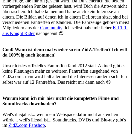
Eine Frage, die mir oft gestellt wird. Da Du sicherlich die beiden
vorhergehenden Punkte gelesen hast, wird Dich die Antwort nicht
überraschen: Ich habe keinen und habe auch kein Interesse an
einem. Die Bilder, auf denen ich in einem DeLorean sitze, sind bei
verschiedenen Fantreffen entstanden. Die Fahrzeuge gehören meist
Mitgliedern aus der
Community
. Ich selbst habe mir lieber
K.I.T.T.
aus Knight Rider
nachgebaut 😉
Cool!
Wann ist denn mal wieder so ein ZidZ-Treffen? Ich will
da 100%ig auch kommen!
Unser letztes offizielles Fantreffen fand 2012 statt. Aktuell gibt es
keine Planungen mehr zu weiteren Fantreffen ausgehend von
ZidZ.com - man wird halt älter und die Interessen ändern sich. Ich
selbst war auf 12 Fantreffen. Das reicht mir dann auch 😉
Warum kann ich mir hier nicht die kompletten Filme und
Soundtracks downloaden?
Weil's illegal ist... weil mein Webspace dafür nicht ausreichen
würde... weil's illegal ist... Soundtracks, DVDs und Blu-ray gibt's
im
ZidZ.com-Fanshop
.