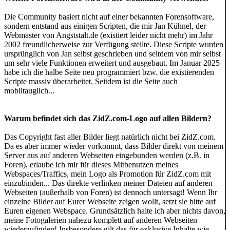
Die Community basiert nicht auf einer bekannten Forensoftware,
sondern entstand aus einigen Scripten, die mir Jan Kühnel, der
Webmaster von Angststalt.de (existiert leider nicht mehr) im Jahr
2002 freundlicherweise zur Verfügung stellte. Diese Scripte wurden
ursprünglich von Jan selbst geschrieben und seitdem von mir selbst
um sehr viele Funktionen erweitert und ausgebaut. Im Januar 2025
habe ich die halbe Seite neu programmiert bzw. die existierenden
Scripte massiv überarbeitet. Seitdem ist die Seite auch
mobiltauglich...
Warum befindet sich das ZidZ.com-Logo auf allen Bildern?
Das Copyright fast aller Bilder liegt natürlich nicht bei ZidZ.com.
Da es aber immer wieder vorkommt, dass Bilder direkt von meinem
Server aus auf anderen Webseiten eingebunden werden (z.B. in
Foren), erlaube ich mir für dieses Mitbenutzen meines
Webspaces/Traffics, mein Logo als Promotion für ZidZ.com mit
einzubinden... Das direkte verlinken meiner Dateien auf anderen
Webseiten (außerhalb von Foren) ist dennoch untersagt! Wenn Ihr
einzelne Bilder auf Eurer Webseite zeigen wollt, setzt sie bitte auf
Euren eigenen Webspace. Grundsätzlich halte ich aber nichts davon,
meine Fotogalerien nahezu komplett auf anderen Webseiten
wiederzufinden! Insbesondere gilt das für exklusive Inhalte wie