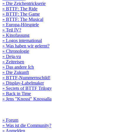
» Die Zeichentrickserie
» BTTF: The Ride
» BTTF: The Game
» BTTF: The Musical
» Europa-Hörspiele
» Teil IV?
» Kinofassung
» Logos international
» Was haben wir gelernt?
» Chronologie
» Deja-vu
» Zeitreisen
» Das andere Ich
» Die Zukunft
» BTTF-Nummernschild!
» Display-Labelmaker
» Secrets of BTTF Trilogy
» Back in Time
» Jens "Knossi" Knossalla
» Forum
» Was ist die Community?
» Anmelden