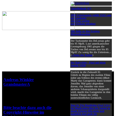
ChrisMcRush (47)
2000 Zeitreisenden gefällt ZidZ.com
auf Facebook!
Jetzt Fan werden
und Updates erhalten!
Alle Infos zu den Europa-
Hörspielkassetten
Der Tachometer des DeLorean geht
bis 95 MpH. Laut amerikanischer
Gesetzgebung 1985 gingen die
Tachos von DeLoreans nur bis 85
MpH! Zu wenig für die Zeitreisen...
(
» Fotos des Tachos
)
Der Babysitter - Fünf auf einen
Streich (1958)
Zurück in die Zukunft II:
Webseiten-Design © 2001-2026
Gleich zu Beginn des zweiten Films
(oder am Schluss des ersten) öffnet
Andreas Winkler
alias
Marty das Garagentor, dann kommt
GrandmasterA
für ZidZ.com
Jennifer. Mal ganz abgesehen
davon, das Jennifer von einer
"Zurück in die Zukunft" steht
anderen Schauspielerin dargestellt
wird, macht das Garagentor in den
unter Copyright von Universal
beiden Filmen ein völlig
City Studios, Inc. und Amblin
unterschiedliches Geräusch.
Entertainment, Inc.
Deer In The Headlights (Owl City):
Bitte beachte dazu auch die
Im Musikvideo fährt der Sänger in
einem Zeitreise-DeLorean und
Copyright-Hinweise im
natürlich darf auch die