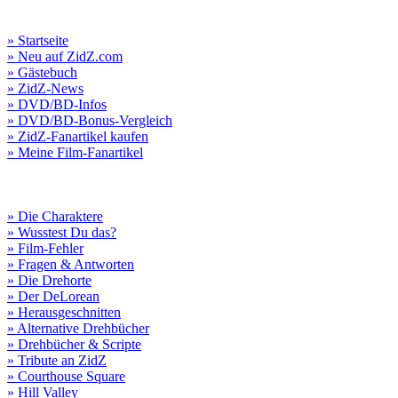
» Startseite
» Neu auf ZidZ.com
» Gästebuch
» ZidZ-News
» DVD/BD-Infos
» DVD/BD-Bonus-Vergleich
» ZidZ-Fanartikel kaufen
» Meine Film-Fanartikel
» Die Charaktere
» Wusstest Du das?
» Film-Fehler
» Fragen & Antworten
» Die Drehorte
» Der DeLorean
» Herausgeschnitten
» Alternative Drehbücher
» Drehbücher & Scripte
» Tribute an ZidZ
» Courthouse Square
» Hill Valley