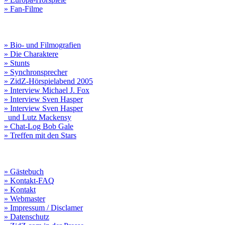
» Fan-Filme
» Bio- und Filmografien
» Die Charaktere
» Stunts
» Synchronsprecher
» ZidZ-Hörspielabend 2005
» Interview Michael J. Fox
» Interview Sven Hasper
» Interview Sven Hasper
und Lutz Mackensy
» Chat-Log Bob Gale
» Treffen mit den Stars
» Gästebuch
» Kontakt-FAQ
» Kontakt
» Webmaster
» Impressum / Disclamer
» Datenschutz