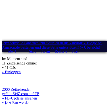
Jetzt offizielle Fanartikel zur "Zurück in die Zukunft"-Trilogie bei
Amazon.de bestellen und diese Seite unterstützen! (» Übersicht)
Menü
Start
Forum
Drehorte
Stars
Im Moment sind
11 Zeitreisende online:
» 11 Gäste
» Einloggen
2000 Zeitreisenden
gefällt ZidZ.com auf FB
» FB-Updates ansehen
» jetzt Fan werden