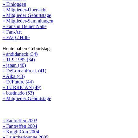
» Einloggen
» Mitglieder-Übersicht
» Mitglieder-Geburtstage
» Mitglieder-Sammlungen
» Fans in Deiner Nähe
» Fan-Art
» FAQ / Hilfe
Heute haben Geburtstag:
» andidaneck (34)
» 11.9.1985 (34)
» japan (40)
» DeLoreanFreak (41)
» Aika (43)
» DJFuture (44)
» TURRICAN (49)
» bastinado (53)
» Mitglieder-Geburtstage
» Fantreffen 2003
» Fantreffen 2004
» KnightCon 2004
» Lauscherlounge 2005