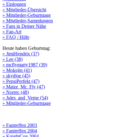
» Einloggen
» Mitglieder-Übersicht
» Mitglieder-Geburtstage
» Mitglieder-Sammlungen
» Fans in Deiner Nähe
» Fan-Art
» FAQ / Hilfe
Heute haben Geburtstag:
» JimiHendrix (37)
» Lee (38)
» mcflymarty1987 (39)
» Mokujin (41)
» skydjoe (45)
» PepsiPerfekt (47)
» Matze_Mc_Fly (47)
» Norrec (48)
» Jules_and_Verne (54)
» Mitglieder-Geburtstage
» Fantreffen 2003
» Fantreffen 2004
» KnightCon 2004