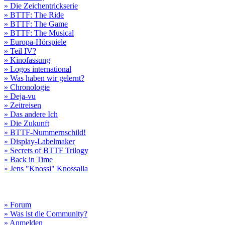
» Die Zeichentrickserie
» BTTF: The Ride
» BTTF: The Game
» BTTF: The Musical
» Europa-Hörspiele
» Teil IV?
» Kinofassung
» Logos international
» Was haben wir gelernt?
» Chronologie
» Deja-vu
» Zeitreisen
» Das andere Ich
» Die Zukunft
» BTTF-Nummernschild!
» Display-Labelmaker
» Secrets of BTTF Trilogy
» Back in Time
» Jens "Knossi" Knossalla
» Forum
» Was ist die Community?
» Anmelden