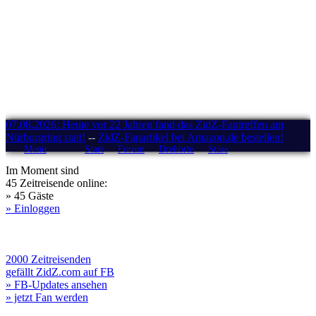
07.08.2026: Heute vor 22 Jahren fand das ZidZ-Fantreffen am
Nürburgring statt!
--
ZidZ-Fanartikel bei Amazon.de bestellen!
Menü
Start
Forum
Drehorte
Stars
Im Moment sind
45 Zeitreisende online:
» 45 Gäste
» Einloggen
2000 Zeitreisenden
gefällt ZidZ.com auf FB
» FB-Updates ansehen
» jetzt Fan werden