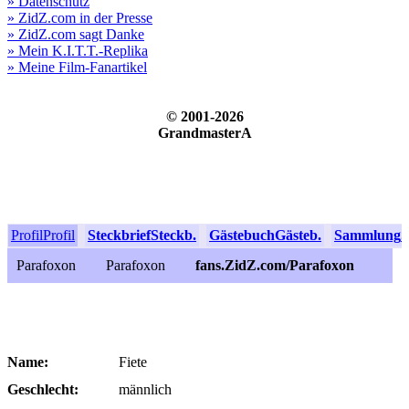
» Datenschutz
» ZidZ.com in der Presse
» ZidZ.com sagt Danke
» Mein K.I.T.T.-Replika
» Meine Film-Fanartikel
© 2001-2026
GrandmasterA
Profil
Profil
Steckbrief
Steckb.
Gästebuch
Gästeb.
Sammlung
S
Parafoxon
Parafoxon
fans.ZidZ.com/Parafoxon
Name:
Fiete
Geschlecht:
männlich