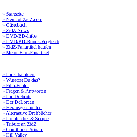
» Startseite
» Neu auf ZidZ.com
» Gästebuch
» ZidZ-News
» DVD/BD-Infos
» DVD/BD-Bonus-Vergleich
» ZidZ-Fanartikel kaufen
» Meine Film-Fanartikel
» Die Charaktere
» Wusstest Du das?
» Film-Fehler
» Fragen & Antworten
» Die Drehorte
» Der DeLorean
» Herausgeschnitten
» Alternative Drehbücher
» Drehbücher & Scripte
» Tribute an ZidZ
» Courthouse Square
» Hill Valley