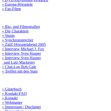
» Europa-Hörspiele
» Fan-Filme
» Bio- und Filmografien
» Die Charaktere
» Stunts
» Synchronsprecher
» ZidZ-Hörspielabend 2005
» Interview Michael J. Fox
» Interview Sven Hasper
» Interview Sven Hasper
und Lutz Mackensy
» Chat-Log Bob Gale
» Treffen mit den Stars
» Gästebuch
» Kontakt-FAQ
» Kontakt
» Webmaster
» Impressum / Disclamer