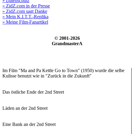
» Datenschutz
» ZidZ.com in der Presse
» ZidZ.com sagt Danke
» Mein K.I.T.T.-Replika
» Meine Film-Fanartikel
© 2001-2026
GrandmasterA
Im Film "Ma and Pa Kettle Go to Town" (1950) wurde die selbe
Kulisse benutzt wie in "Zurück in die Zukunft"
Das östliche Ende der 2nd Street
Läden an der 2nd Street
Eine Bank an der 2nd Street