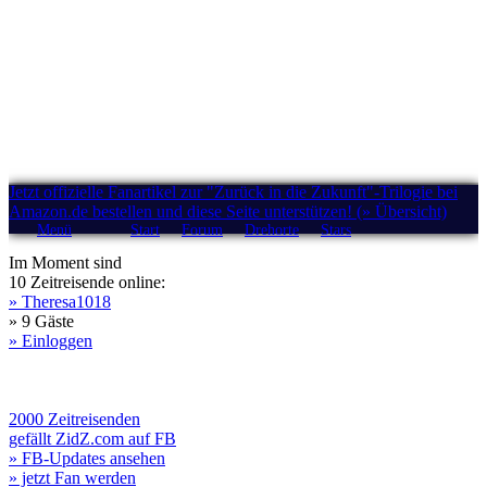
Jetzt offizielle Fanartikel zur "Zurück in die Zukunft"-Trilogie bei
Amazon.de bestellen und diese Seite unterstützen! (» Übersicht)
Menü
Start
Forum
Drehorte
Stars
Im Moment sind
10 Zeitreisende online:
» Theresa1018
» 9 Gäste
» Einloggen
2000 Zeitreisenden
gefällt ZidZ.com auf FB
» FB-Updates ansehen
» jetzt Fan werden