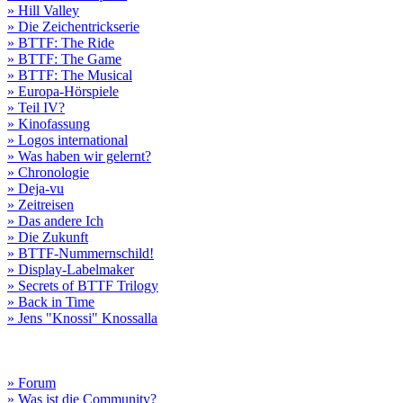
» Hill Valley
» Die Zeichentrickserie
» BTTF: The Ride
» BTTF: The Game
» BTTF: The Musical
» Europa-Hörspiele
» Teil IV?
» Kinofassung
» Logos international
» Was haben wir gelernt?
» Chronologie
» Deja-vu
» Zeitreisen
» Das andere Ich
» Die Zukunft
» BTTF-Nummernschild!
» Display-Labelmaker
» Secrets of BTTF Trilogy
» Back in Time
» Jens "Knossi" Knossalla
» Forum
» Was ist die Community?