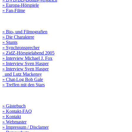
» Europa-Hörspiele
» Fan-Filme
» Bio- und Filmografien
» Die Charaktere
» Stunts
» Synchronsprecher
» ZidZ-Hörspielabend 2005
» Interview Michael J. Fox
» Interview Sven Hasper
» Interview Sven Hasper
und Lutz Mackensy
» Chat-Log Bob Gale
» Treffen mit den Stars
» Gästebuch
» Kontakt-FAQ
» Kontakt
» Webmaster
» Impressum / Disclamer