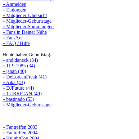
» Anmelden
» Einloggen
» Mitglieder-Übersicht
» Mitglieder-Geburtstage
» Mitglieder-Sammlungen
» Fans in Deiner Nähe
» Fan-Art
» FAQ / Hilfe
Heute haben Geburtstag:
» andidaneck (34)
» 11.9.1985 (34)
» japan (40)
» DeLoreanFreak (41)
» Aika (43)
» DJFuture (44)
» TURRICAN (49)
» bastinado (53)
» Mitglieder-Geburtstage
» Fantreffen 2003
» Fantreffen 2004
» KnightCon 2004