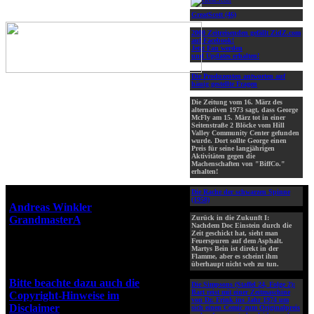
GreatScott (46)
2000 Zeitreisenden gefällt ZidZ.com
auf Facebook!
Jetzt Fan werden
und Updates erhalten!
Die Produzenten antworten auf
häuig gestellte Fragen
Die Zeitung vom 16. März des
alternativen 1973 sagt, dass George
McFly am 15. März tot in einer
Seitenstraße 2 Blöcke vom Hill
Valley Community Center gefunden
wurde. Dort sollte George einen
Preis für seine langjährigen
Aktivitäten gegen die
Machenschaften von "BiffCo."
erhalten!
Die Rache der schwarzen Spinne
Webseiten-Design © 2001-2026
(1958)
Andreas Winkler
alias
GrandmasterA
für ZidZ.com
Zurück in die Zukunft I:
Nachdem Doc Einstein durch die
"Zurück in die Zukunft" steht
Zeit geschickt hat, sieht man
Feuerspuren auf dem Asphalt.
unter Copyright von Universal
Martys Bein ist direkt in der
City Studios, Inc. und Amblin
Flamme, aber es scheint ihm
überhaupt nicht weh zu tun.
Entertainment, Inc.
Bitte beachte dazu auch die
Die Simpsons (Staffel 24, Folge 2):
Bart reist mit einer Zeitmaschine
Copyright-Hinweise im
von Dr. Frink ins Jahr 1974 um
Disclaimer
!
sich einen Comic zum Originalpreis