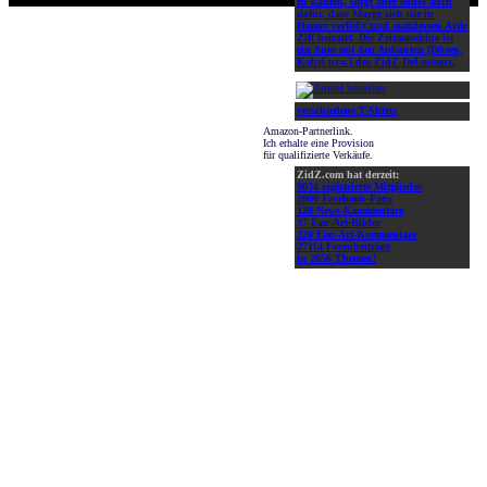
zu kaufen, sorgt aber leider auch
dafür, dass Marge sich nie in
Homer verliebt und stattdessen Artie
Ziff heiratet. Die Zeitmaschine ist
ein Auto mit den Anbauten (Düsen,
Kabel usw.) des ZidZ-DeLoreans.
verschiedene T-Shirts
Amazon-Partnerlink.
Ich erhalte eine Provision
für qualifizierte Verkäufe.
ZidZ.com hat derzeit:
9034 registrierte Mitglieder
2000 Facebook-Fans
120 News-Kommentare
37 Fan-Art-Bilder
220 Fan-Art-Kommentare
27114 Forenbeiträge
in 2056 Themen!