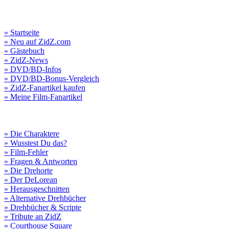
» Startseite
» Neu auf ZidZ.com
» Gästebuch
» ZidZ-News
» DVD/BD-Infos
» DVD/BD-Bonus-Vergleich
» ZidZ-Fanartikel kaufen
» Meine Film-Fanartikel
» Die Charaktere
» Wusstest Du das?
» Film-Fehler
» Fragen & Antworten
» Die Drehorte
» Der DeLorean
» Herausgeschnitten
» Alternative Drehbücher
» Drehbücher & Scripte
» Tribute an ZidZ
» Courthouse Square