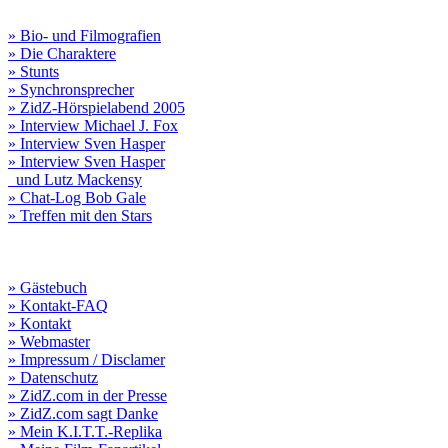
» Bio- und Filmografien
» Die Charaktere
» Stunts
» Synchronsprecher
» ZidZ-Hörspielabend 2005
» Interview Michael J. Fox
» Interview Sven Hasper
» Interview Sven Hasper
und Lutz Mackensy
» Chat-Log Bob Gale
» Treffen mit den Stars
» Gästebuch
» Kontakt-FAQ
» Kontakt
» Webmaster
» Impressum / Disclamer
» Datenschutz
» ZidZ.com in der Presse
» ZidZ.com sagt Danke
» Mein K.I.T.T.-Replika