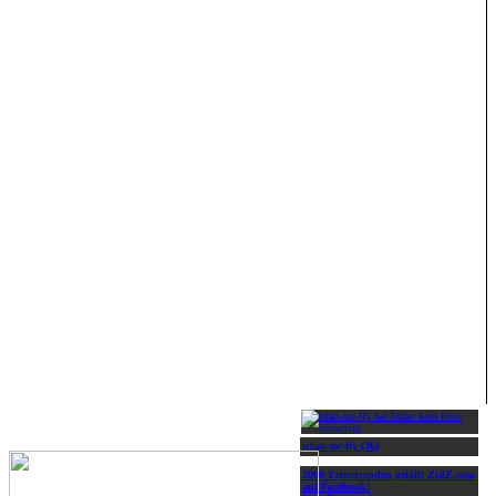
irfan-mc-fly (36)
2000 Zeitreisenden gefällt ZidZ.com
auf Facebook!