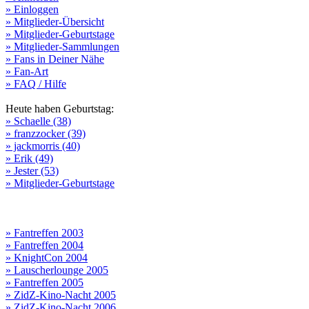
» Einloggen
» Mitglieder-Übersicht
» Mitglieder-Geburtstage
» Mitglieder-Sammlungen
» Fans in Deiner Nähe
» Fan-Art
» FAQ / Hilfe
Heute haben Geburtstag:
» Schaelle (38)
» franzzocker (39)
» jackmorris (40)
» Erik (49)
» Jester (53)
» Mitglieder-Geburtstage
» Fantreffen 2003
» Fantreffen 2004
» KnightCon 2004
» Lauscherlounge 2005
» Fantreffen 2005
» ZidZ-Kino-Nacht 2005
» ZidZ-Kino-Nacht 2006