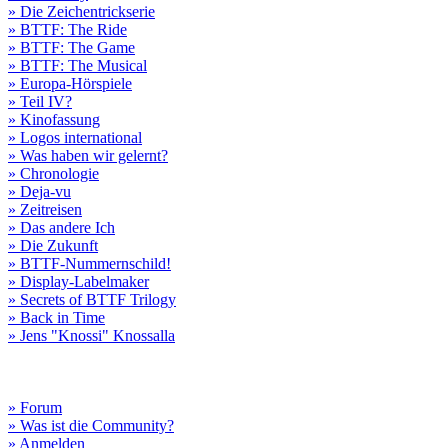
» Die Zeichentrickserie
» BTTF: The Ride
» BTTF: The Game
» BTTF: The Musical
» Europa-Hörspiele
» Teil IV?
» Kinofassung
» Logos international
» Was haben wir gelernt?
» Chronologie
» Deja-vu
» Zeitreisen
» Das andere Ich
» Die Zukunft
» BTTF-Nummernschild!
» Display-Labelmaker
» Secrets of BTTF Trilogy
» Back in Time
» Jens "Knossi" Knossalla
» Forum
» Was ist die Community?
» Anmelden