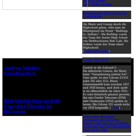
Jetzt Fan werden
und Updates erhalten!
Drehbuchautor Bob Gale im Fan-
Chat-Interview
Als Marty und George durch die
Highschool gehen, sieht man im
Hintergrund ein Poster "Bulldogs
vs. Indians". Die
Bulldogs
waren
das Team der Junior High School
von Drehbuchautor Bob Gale. Die
Indians
waren das Team seiner
Highschool!
(
» Foto dieser Szene
)
Gemini Man (1973)
Webseiten-Design © 2001-2026
Andreas Winkler
alias
Zurück in die Zukunft I:
Die elektrische Gitarre, die Marty
GrandmasterA
für ZidZ.com
beim "Verzauberung unterm See"-
Tanz spielt, ist eine Gibson ES335
"Zurück in die Zukunft" steht
(oder 345 oder 355). Dieses
unter Copyright von Universal
Gitarrenmodell kam zwischen 1957
und 1958 heraus, und doch spielt
City Studios, Inc. und Amblin
er sie offensichtlich im Jahre 1955.
Entertainment, Inc.
Es wäre historisch genauer gewesen,
ihn eine Fender Telecaster (1950)
Bitte beachte dazu auch die
oder Stratocaster (1954) spielen zu
lassen. Die Gibson 335 wurde nicht
Copyright-Hinweise im
vor 1958 hergestellt. (
» Foto
)
Disclaimer
!
Stella Artois:
Auf einem
Werbeplakat der belgischen
Brauerei sieht man eine Tankstelle,
an der auch ein ZidZ-DeLorean mit
Marty McFly steht.