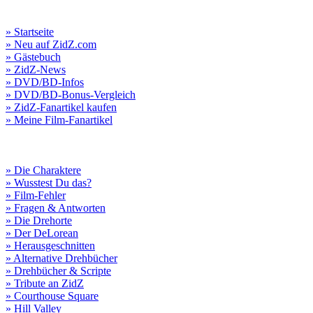
» Startseite
» Neu auf ZidZ.com
» Gästebuch
» ZidZ-News
» DVD/BD-Infos
» DVD/BD-Bonus-Vergleich
» ZidZ-Fanartikel kaufen
» Meine Film-Fanartikel
» Die Charaktere
» Wusstest Du das?
» Film-Fehler
» Fragen & Antworten
» Die Drehorte
» Der DeLorean
» Herausgeschnitten
» Alternative Drehbücher
» Drehbücher & Scripte
» Tribute an ZidZ
» Courthouse Square
» Hill Valley