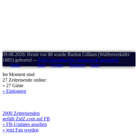
09.08.2026: Heute vor 88 wurde Burton Gilliam (Waffenverkäfer
1885) geboren! --
ZidZ-Fanartikel bei Amazon.de bestellen!
Menü
Start
Forum
Drehorte
Stars
Im Moment sind
27 Zeitreisende online:
» 27 Gäste
» Einloggen
2000 Zeitreisenden
gefällt ZidZ.com auf FB
» FB-Updates ansehen
» jetzt Fan werden