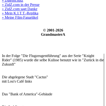
» Datenschutz
» ZidZ.com in der Presse
» ZidZ.com sagt Danke
» Mein K.I.T.T.-Replika
» Meine Film-Fanartikel
© 2001-2026
GrandmasterA
In der Folge "Die Flugzeugentführung" aus der Serie "Knight
Rider" (1985) wurde die selbe Kulisse benutzt wie in "Zurück in die
Zukunft"
Die abgelegene Stadt "Cactus"
mit Lou's Café links
Das "Bank of America"-Gebäude