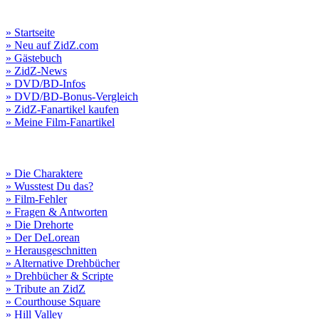
» Startseite
» Neu auf ZidZ.com
» Gästebuch
» ZidZ-News
» DVD/BD-Infos
» DVD/BD-Bonus-Vergleich
» ZidZ-Fanartikel kaufen
» Meine Film-Fanartikel
» Die Charaktere
» Wusstest Du das?
» Film-Fehler
» Fragen & Antworten
» Die Drehorte
» Der DeLorean
» Herausgeschnitten
» Alternative Drehbücher
» Drehbücher & Scripte
» Tribute an ZidZ
» Courthouse Square
» Hill Valley