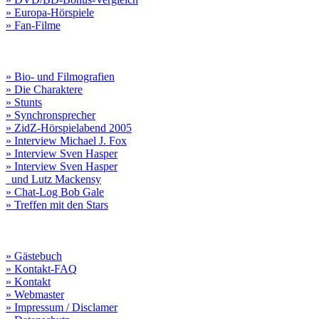
» Europa-Hörspiele
» Fan-Filme
» Bio- und Filmografien
» Die Charaktere
» Stunts
» Synchronsprecher
» ZidZ-Hörspielabend 2005
» Interview Michael J. Fox
» Interview Sven Hasper
» Interview Sven Hasper
und Lutz Mackensy
» Chat-Log Bob Gale
» Treffen mit den Stars
» Gästebuch
» Kontakt-FAQ
» Kontakt
» Webmaster
» Impressum / Disclamer