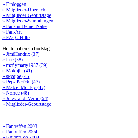
» Einloggen
» Mitglieder-Übersicht
» Mitglieder-Geburtstage
» Mitglieder-Sammlungen
» Fans in Deiner Nähe
» Fan-Art
» FAQ / Hilfe
Heute haben Geburtstag:
» JimiHendrix (37)
» Lee (38)
» mcflymarty1987 (39)
» Mokujin (41)
» skydjoe (45)
» PepsiPerfekt (47)
» Matze_Mc_Fly (47)
» Norrec (48)
» Jules_and_Verne (54)
» Mitglieder-Geburtstage
» Fantreffen 2003
» Fantreffen 2004
» KnightCon 2004