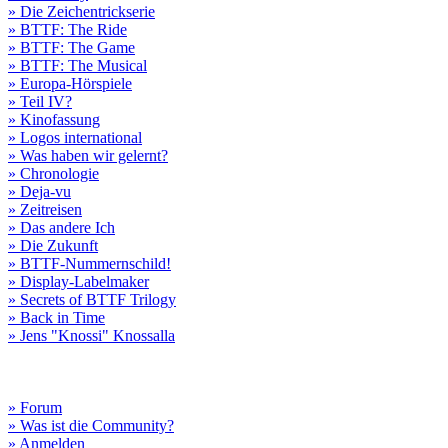
» Die Zeichentrickserie
» BTTF: The Ride
» BTTF: The Game
» BTTF: The Musical
» Europa-Hörspiele
» Teil IV?
» Kinofassung
» Logos international
» Was haben wir gelernt?
» Chronologie
» Deja-vu
» Zeitreisen
» Das andere Ich
» Die Zukunft
» BTTF-Nummernschild!
» Display-Labelmaker
» Secrets of BTTF Trilogy
» Back in Time
» Jens "Knossi" Knossalla
» Forum
» Was ist die Community?
» Anmelden