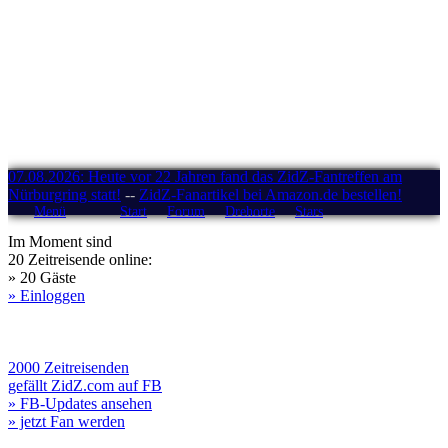
07.08.2026: Heute vor 22 Jahren fand das ZidZ-Fantreffen am
Nürburgring statt!
--
ZidZ-Fanartikel bei Amazon.de bestellen!
Menü
Start
Forum
Drehorte
Stars
Im Moment sind
20 Zeitreisende online:
» 20 Gäste
» Einloggen
2000 Zeitreisenden
gefällt ZidZ.com auf FB
» FB-Updates ansehen
» jetzt Fan werden