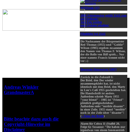
MJFFreak (37)
2000 Zeitreisenden gefällt ZidZ.com
auf Facebook!
Jetzt Fan werden
und Updates erhalten!
Filmfehler bei ZidZ
Die Nachnamen der Bürgermeister
Red Thomas (1955) und "Goldie"
Wilson (1985) ergeben zusammen
den Namen von Thomas F. Wilson,
der die Rolle von Biff spielt... Nur
einer namens Francis kommt nicht
vor ;-)
Desperate Housewives (2007)
Zurück in die Zukunft I:
Der Brief, den Doc wieder
Webseiten-Design © 2001-2026
zusammengeklebt hat, ist nicht
Andreas Winkler
alias
identisch mit dem Brief, den Marty
in Lou's Café 1955 geschrieben hat.
GrandmasterA
für ZidZ.com
Die Handschrift ist anders.
Außerdem schrieb Marty 1955
"Zurück in die Zukunft" steht
"your friend" - 1985 ist "Friend"
unter Copyright von Universal
plötzlich großgeschrieben!
Außerdem steht "terrible disaster"
City Studios, Inc. und Amblin
in einer Zeile. 1955 stand "terrible"
Entertainment, Inc.
noch in der Zeile über "disaster"!
(
» Fotos der Briefe
)
Bitte beachte dazu auch die
Copyright-Hinweise im
Alarm für Cobra 11 (Staffel 20,
Folge 6): Susanne: "Die haben nur
Disclaimer
!
irgendwas von einem Ionenantrieb