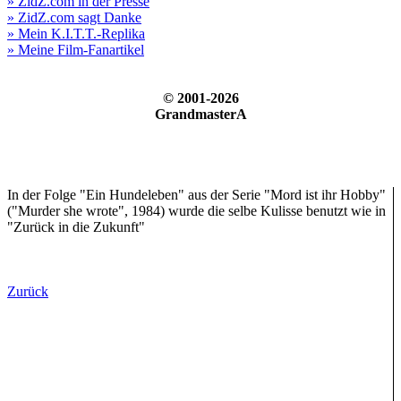
» ZidZ.com in der Presse
» ZidZ.com sagt Danke
» Mein K.I.T.T.-Replika
» Meine Film-Fanartikel
© 2001-2026
GrandmasterA
In der Folge "Ein Hundeleben" aus der Serie "Mord ist ihr Hobby"
("Murder she wrote", 1984) wurde die selbe Kulisse benutzt wie in
"Zurück in die Zukunft"
Zurück