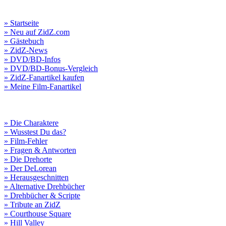
» Startseite
» Neu auf ZidZ.com
» Gästebuch
» ZidZ-News
» DVD/BD-Infos
» DVD/BD-Bonus-Vergleich
» ZidZ-Fanartikel kaufen
» Meine Film-Fanartikel
» Die Charaktere
» Wusstest Du das?
» Film-Fehler
» Fragen & Antworten
» Die Drehorte
» Der DeLorean
» Herausgeschnitten
» Alternative Drehbücher
» Drehbücher & Scripte
» Tribute an ZidZ
» Courthouse Square
» Hill Valley