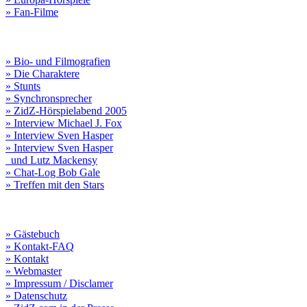
» Fan-Filme
» Bio- und Filmografien
» Die Charaktere
» Stunts
» Synchronsprecher
» ZidZ-Hörspielabend 2005
» Interview Michael J. Fox
» Interview Sven Hasper
» Interview Sven Hasper
und Lutz Mackensy
» Chat-Log Bob Gale
» Treffen mit den Stars
» Gästebuch
» Kontakt-FAQ
» Kontakt
» Webmaster
» Impressum / Disclamer
» Datenschutz