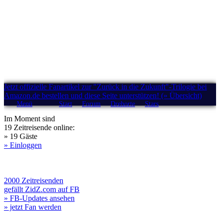
Jetzt offizielle Fanartikel zur "Zurück in die Zukunft"-Trilogie bei
Amazon.de bestellen und diese Seite unterstützen! (» Übersicht)
Menü
Start
Forum
Drehorte
Stars
Im Moment sind
19 Zeitreisende online:
» 19 Gäste
» Einloggen
2000 Zeitreisenden
gefällt ZidZ.com auf FB
» FB-Updates ansehen
» jetzt Fan werden