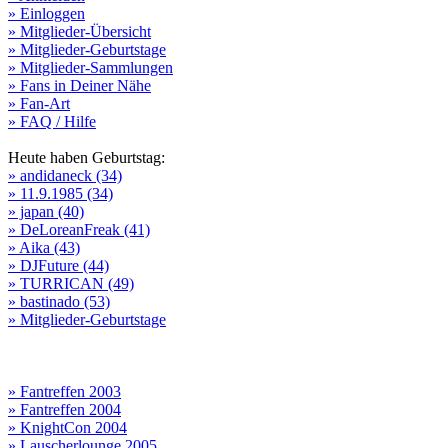
» Einloggen
» Mitglieder-Übersicht
» Mitglieder-Geburtstage
» Mitglieder-Sammlungen
» Fans in Deiner Nähe
» Fan-Art
» FAQ / Hilfe
Heute haben Geburtstag:
» andidaneck (34)
» 11.9.1985 (34)
» japan (40)
» DeLoreanFreak (41)
» Aika (43)
» DJFuture (44)
» TURRICAN (49)
» bastinado (53)
» Mitglieder-Geburtstage
» Fantreffen 2003
» Fantreffen 2004
» KnightCon 2004
» Lauscherlounge 2005