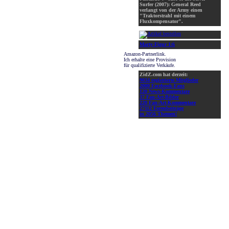
Surfer (2007): General Reed
verlangt von der Army einen
"Traktorstrahl mit einem
Fluxkompensator".
Marty-Figur 1:6
Amazon-Partnerlink.
Ich erhalte eine Provision
für qualifizierte Verkäufe.
ZidZ.com hat derzeit:
9034 registrierte Mitglieder
2000 Facebook-Fans
120 News-Kommentare
37 Fan-Art-Bilder
220 Fan-Art-Kommentare
27112 Forenbeiträge
in 2056 Themen!