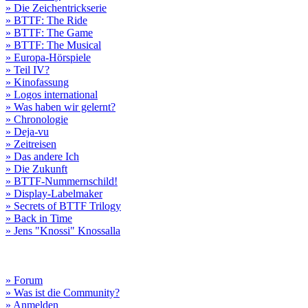
» Die Zeichentrickserie
» BTTF: The Ride
» BTTF: The Game
» BTTF: The Musical
» Europa-Hörspiele
» Teil IV?
» Kinofassung
» Logos international
» Was haben wir gelernt?
» Chronologie
» Deja-vu
» Zeitreisen
» Das andere Ich
» Die Zukunft
» BTTF-Nummernschild!
» Display-Labelmaker
» Secrets of BTTF Trilogy
» Back in Time
» Jens "Knossi" Knossalla
» Forum
» Was ist die Community?
» Anmelden