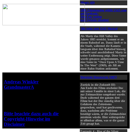
Misery (49)
2000 Zeitreisenden gefällt ZidZ.com
auf Facebook!
Jetzt Fan werden
und Updates erhalten!
Alle Infos zum ZidZ-Musical
Als Marty das Hill Valley des
Jahres 1885 erreicht, kommt er an
einem Bahnhof an. Dann läuft er in
die Stadt, während die Kamera
langsam über den Bahnhof hinweg
schwebt und anschließend Marty in
weiter Entfernung zeigt. Diese Szene
wurde genauso aufgenommen, wie
eine Szene in "Once Upon A Time
In The West" (1969), als Jill an
einer Bahn-Station ankommt.
Webseiten-Design © 2001-2026
Desperate Housewives (2007)
Andreas Winkler
alias
Zurück in die Zukunft III:
GrandmasterA
für ZidZ.com
Am Ende des Films erscheint Doc
mit seiner Familie in einer Lok, die
"Zurück in die Zukunft" steht
zur Zeitmaschine umgebaut wurde.
unter Copyright von Universal
Doch während der ganzen drei
Filme hat der Doc ständig über die
City Studios, Inc. und Amblin
Gefahren des Zeitreisens
Entertainment, Inc.
gesprochen, und hat geschworen,
dass, nachdem alle Probleme
Bitte beachte dazu auch die
beseitigt wären, er die Zeitmaschine
zerstören würde. Hier widerspricht
Copyright-Hinweise im
er offenbar allem, was er die ganze
Disclaimer
!
Zeit gesagt hat.
Fantastic 4 - Rise of the Silver