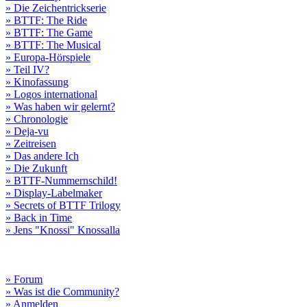
» Die Zeichentrickserie
» BTTF: The Ride
» BTTF: The Game
» BTTF: The Musical
» Europa-Hörspiele
» Teil IV?
» Kinofassung
» Logos international
» Was haben wir gelernt?
» Chronologie
» Deja-vu
» Zeitreisen
» Das andere Ich
» Die Zukunft
» BTTF-Nummernschild!
» Display-Labelmaker
» Secrets of BTTF Trilogy
» Back in Time
» Jens "Knossi" Knossalla
» Forum
» Was ist die Community?
» Anmelden