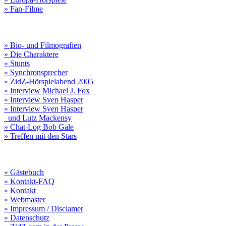
» Fan-Filme
» Bio- und Filmografien
» Die Charaktere
» Stunts
» Synchronsprecher
» ZidZ-Hörspielabend 2005
» Interview Michael J. Fox
» Interview Sven Hasper
» Interview Sven Hasper
und Lutz Mackensy
» Chat-Log Bob Gale
» Treffen mit den Stars
» Gästebuch
» Kontakt-FAQ
» Kontakt
» Webmaster
» Impressum / Disclamer
» Datenschutz