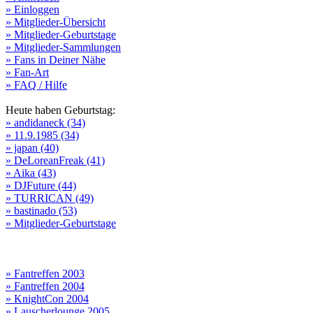
» Einloggen
» Mitglieder-Übersicht
» Mitglieder-Geburtstage
» Mitglieder-Sammlungen
» Fans in Deiner Nähe
» Fan-Art
» FAQ / Hilfe
Heute haben Geburtstag:
» andidaneck (34)
» 11.9.1985 (34)
» japan (40)
» DeLoreanFreak (41)
» Aika (43)
» DJFuture (44)
» TURRICAN (49)
» bastinado (53)
» Mitglieder-Geburtstage
» Fantreffen 2003
» Fantreffen 2004
» KnightCon 2004
» Lauscherlounge 2005