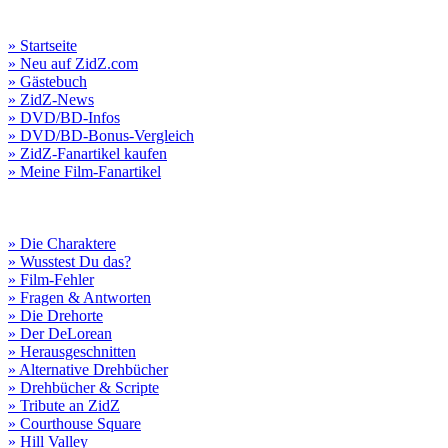
» Startseite
» Neu auf ZidZ.com
» Gästebuch
» ZidZ-News
» DVD/BD-Infos
» DVD/BD-Bonus-Vergleich
» ZidZ-Fanartikel kaufen
» Meine Film-Fanartikel
» Die Charaktere
» Wusstest Du das?
» Film-Fehler
» Fragen & Antworten
» Die Drehorte
» Der DeLorean
» Herausgeschnitten
» Alternative Drehbücher
» Drehbücher & Scripte
» Tribute an ZidZ
» Courthouse Square
» Hill Valley