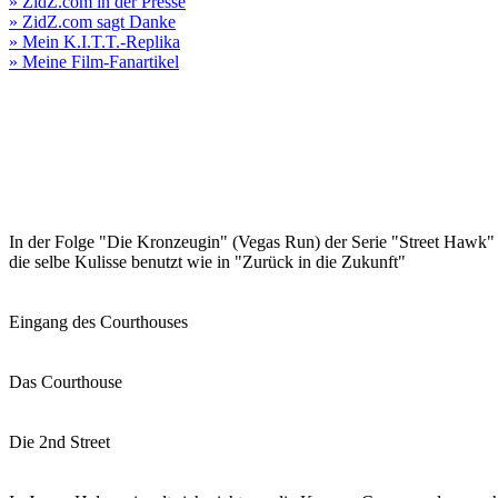
» ZidZ.com in der Presse
» ZidZ.com sagt Danke
» Mein K.I.T.T.-Replika
» Meine Film-Fanartikel
In der Folge "Die Kronzeugin" (Vegas Run) der Serie "Street Hawk"
die selbe Kulisse benutzt wie in "Zurück in die Zukunft"
Eingang des Courthouses
Das Courthouse
Die 2nd Street