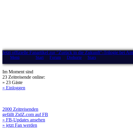
Jetzt offizielle Fanartikel zur "Zurück in die Zukunft"-Trilogie bei A
Menü
Start
Forum
Drehorte
Stars
Im Moment sind
23 Zeitreisende online:
» 23 Gäste
» Einloggen
2000 Zeitreisenden
gefällt ZidZ.com auf FB
» FB-Updates ansehen
» jetzt Fan werden