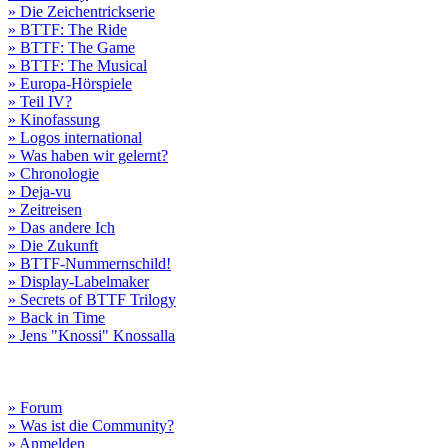
» Die Zeichentrickserie
» BTTF: The Ride
» BTTF: The Game
» BTTF: The Musical
» Europa-Hörspiele
» Teil IV?
» Kinofassung
» Logos international
» Was haben wir gelernt?
» Chronologie
» Deja-vu
» Zeitreisen
» Das andere Ich
» Die Zukunft
» BTTF-Nummernschild!
» Display-Labelmaker
» Secrets of BTTF Trilogy
» Back in Time
» Jens "Knossi" Knossalla
» Forum
» Was ist die Community?
» Anmelden