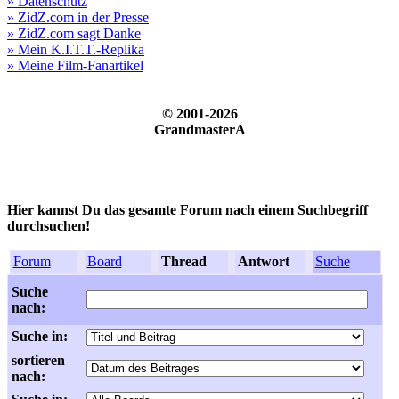
» Datenschutz
» ZidZ.com in der Presse
» ZidZ.com sagt Danke
» Mein K.I.T.T.-Replika
» Meine Film-Fanartikel
© 2001-2026
GrandmasterA
Hier kannst Du das gesamte Forum nach einem Suchbegriff
durchsuchen!
Forum
Board
Thread
Antwort
Suche
Suche
nach:
Suche in:
sortieren
nach: