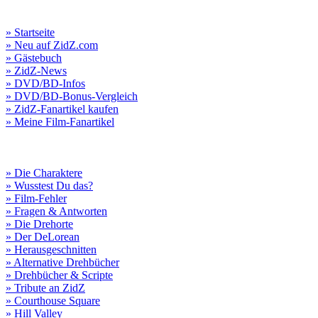
» Startseite
» Neu auf ZidZ.com
» Gästebuch
» ZidZ-News
» DVD/BD-Infos
» DVD/BD-Bonus-Vergleich
» ZidZ-Fanartikel kaufen
» Meine Film-Fanartikel
» Die Charaktere
» Wusstest Du das?
» Film-Fehler
» Fragen & Antworten
» Die Drehorte
» Der DeLorean
» Herausgeschnitten
» Alternative Drehbücher
» Drehbücher & Scripte
» Tribute an ZidZ
» Courthouse Square
» Hill Valley