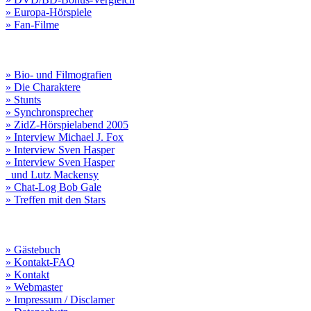
» Europa-Hörspiele
» Fan-Filme
» Bio- und Filmografien
» Die Charaktere
» Stunts
» Synchronsprecher
» ZidZ-Hörspielabend 2005
» Interview Michael J. Fox
» Interview Sven Hasper
» Interview Sven Hasper
und Lutz Mackensy
» Chat-Log Bob Gale
» Treffen mit den Stars
» Gästebuch
» Kontakt-FAQ
» Kontakt
» Webmaster
» Impressum / Disclamer