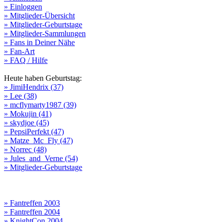
» Einloggen
» Mitglieder-Übersicht
» Mitglieder-Geburtstage
» Mitglieder-Sammlungen
» Fans in Deiner Nähe
» Fan-Art
» FAQ / Hilfe
Heute haben Geburtstag:
» JimiHendrix (37)
» Lee (38)
» mcflymarty1987 (39)
» Mokujin (41)
» skydjoe (45)
» PepsiPerfekt (47)
» Matze_Mc_Fly (47)
» Norrec (48)
» Jules_and_Verne (54)
» Mitglieder-Geburtstage
» Fantreffen 2003
» Fantreffen 2004
» KnightCon 2004