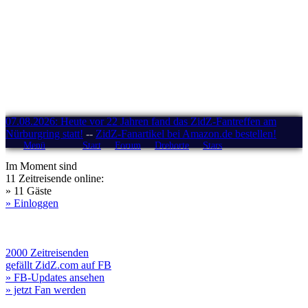
07.08.2026: Heute vor 22 Jahren fand das ZidZ-Fantreffen am
Nürburgring statt!
--
ZidZ-Fanartikel bei Amazon.de bestellen!
Menü
Start
Forum
Drehorte
Stars
Im Moment sind
11 Zeitreisende online:
» 11 Gäste
» Einloggen
2000 Zeitreisenden
gefällt ZidZ.com auf FB
» FB-Updates ansehen
» jetzt Fan werden