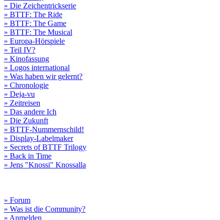
» Die Zeichentrickserie
» BTTF: The Ride
» BTTF: The Game
» BTTF: The Musical
» Europa-Hörspiele
» Teil IV?
» Kinofassung
» Logos international
» Was haben wir gelernt?
» Chronologie
» Deja-vu
» Zeitreisen
» Das andere Ich
» Die Zukunft
» BTTF-Nummernschild!
» Display-Labelmaker
» Secrets of BTTF Trilogy
» Back in Time
» Jens "Knossi" Knossalla
» Forum
» Was ist die Community?
» Anmelden