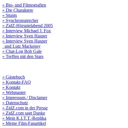
» Bio- und Filmografien
» Die Charaktere
» Stunts
» Synchronsprecher
» ZidZ-Hörspielabend 2005
» Interview Michael J. Fox
» Interview Sven Hasper
» Interview Sven Hasper
und Lutz Mackensy
» Chat-Log Bob Gale
» Treffen mit den Stars
» Gästebuch
» Kontakt-FAQ
» Kontakt
» Webmaster
» Impressum / Disclamer
» Datenschutz
» ZidZ.com in der Presse
» ZidZ.com sagt Danke
» Mein K.I.T.T.-Replika
» Meine Film-Fanartikel