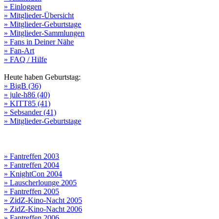
» Einloggen
» Mitglieder-Übersicht
» Mitglieder-Geburtstage
» Mitglieder-Sammlungen
» Fans in Deiner Nähe
» Fan-Art
» FAQ / Hilfe
Heute haben Geburtstag:
» BigB (36)
» jule-h86 (40)
» KITT85 (41)
» Sebsander (41)
» Mitglieder-Geburtstage
» Fantreffen 2003
» Fantreffen 2004
» KnightCon 2004
» Lauscherlounge 2005
» Fantreffen 2005
» ZidZ-Kino-Nacht 2005
» ZidZ-Kino-Nacht 2006
» Fantreffen 2006