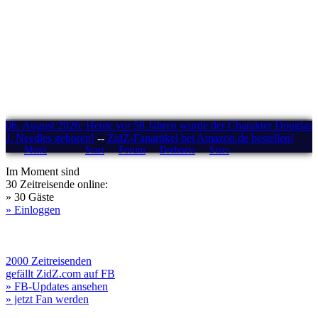
06. August 2026: Heute vor 58 Jahren wurde der Charakter Douglas
J. Needles geboren!
--
ZidZ-Fanartikel bei Amazon.de bestellen!
Menü
Start
Forum
Drehorte
Stars
Im Moment sind
30 Zeitreisende online:
» 30 Gäste
» Einloggen
2000 Zeitreisenden
gefällt ZidZ.com auf FB
» FB-Updates ansehen
» jetzt Fan werden