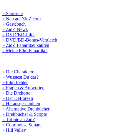
» Startseite
» Neu auf ZidZ.com
» Gästebuch
» ZidZ-News
» DVD/BD-Infos
» DVD/BD-Bonus-Vergleich
» ZidZ-Fanartikel kaufen
» Meine Film-Fanartikel
» Die Charaktere
» Wusstest Du das?
» Film-Fehler
» Fragen & Antworten
» Die Drehorte
» Der DeLorean
» Herausgeschnitten
» Alternative Drehbücher
» Drehbücher & Scripte
» Tribute an ZidZ
» Courthouse Square
» Hill Valley