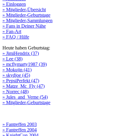
» Einloggen
» Mitglieder-Übersicht
» Mitglieder-Geburtstage
» Mitglieder-Sammlungen
» Fans in Deiner Nähe
» Fan-Art
» FAQ / Hilfe
Heute haben Geburtstag:
» JimiHendrix (37)
» Lee (38)
» mcflymarty1987 (39)
» Mokujin (41)
» skydjoe (45)
» PepsiPerfekt (47)
» Matze_Mc_Fly (47)
» Norrec (48)
» Jules_and_Verne (54)
» Mitglieder-Geburtstage
» Fantreffen 2003
» Fantreffen 2004
» KnightCon 2004