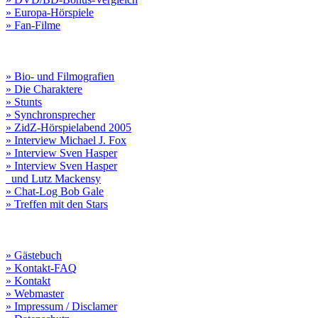
» Europa-Hörspiele
» Fan-Filme
» Bio- und Filmografien
» Die Charaktere
» Stunts
» Synchronsprecher
» ZidZ-Hörspielabend 2005
» Interview Michael J. Fox
» Interview Sven Hasper
» Interview Sven Hasper
und Lutz Mackensy
» Chat-Log Bob Gale
» Treffen mit den Stars
» Gästebuch
» Kontakt-FAQ
» Kontakt
» Webmaster
» Impressum / Disclamer