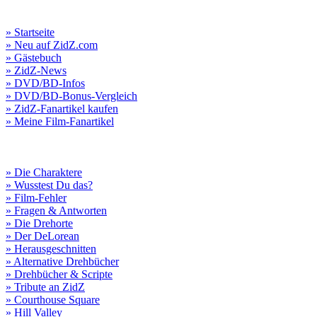
» Startseite
» Neu auf ZidZ.com
» Gästebuch
» ZidZ-News
» DVD/BD-Infos
» DVD/BD-Bonus-Vergleich
» ZidZ-Fanartikel kaufen
» Meine Film-Fanartikel
» Die Charaktere
» Wusstest Du das?
» Film-Fehler
» Fragen & Antworten
» Die Drehorte
» Der DeLorean
» Herausgeschnitten
» Alternative Drehbücher
» Drehbücher & Scripte
» Tribute an ZidZ
» Courthouse Square
» Hill Valley