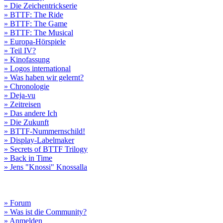
» Die Zeichentrickserie
» BTTF: The Ride
» BTTF: The Game
» BTTF: The Musical
» Europa-Hörspiele
» Teil IV?
» Kinofassung
» Logos international
» Was haben wir gelernt?
» Chronologie
» Deja-vu
» Zeitreisen
» Das andere Ich
» Die Zukunft
» BTTF-Nummernschild!
» Display-Labelmaker
» Secrets of BTTF Trilogy
» Back in Time
» Jens "Knossi" Knossalla
» Forum
» Was ist die Community?
» Anmelden