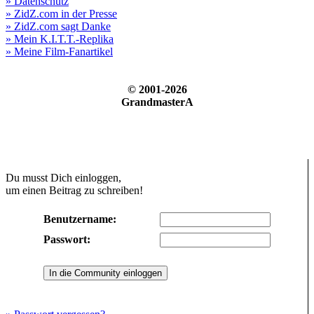
» Datenschutz
» ZidZ.com in der Presse
» ZidZ.com sagt Danke
» Mein K.I.T.T.-Replika
» Meine Film-Fanartikel
© 2001-2026
GrandmasterA
Du musst Dich einloggen,
um einen Beitrag zu schreiben!
Benutzername:
Passwort: