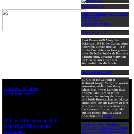
MartiMcFlay (39)
2000 Zeitreisenden gefällt ZidZ.com
auf Facebook!
Jetzt Fan werden
und Updates erhalten!
Filmfehler bei ZidZ
Laut Roman stellt Marty den
DeLorean 1955 in der Garage seines
unfertigen Elternhauses ab. Da es
für die Produktion zu teuer gewesen
wäre, die halbe Straße als Baustelle
nachzubauen, versteckt Marty ihn
im Film einfach hinter dem
Werbeschild für die Straße.
Ghost Whisperer (2010)
Zurück in die Zukunft I:
Webseiten-Design © 2001-2026
Während George McFly die Wäsche
aussortiert, erklärt ihm Marty
Andreas Winkler
alias
seinen Plan, wie er Lorraine dazu
GrandmasterA
für ZidZ.com
bringen kann, sich in ihn zu
verlieben. Am Anfang der Szene
"Zurück in die Zukunft" steht
sind beide Brusttaschen von Martys
Hemd offen. Als die Kamera zu ihm
unter Copyright von Universal
zurückkehrt, steckt eine drin. Als
City Studios, Inc. und Amblin
die Kamera sich zum dritten Mal
auf ihn richtet, sind sie wieder
Entertainment, Inc.
beide draußen. (
» Fotos
)
Bitte beachte dazu auch die
Free Rainer (2007):
In einigen
Copyright-Hinweise im
Szenen trägt Hauptdarsteller Moritz
Disclaimer
!
Bleibtreu ein Fluxkompensator-T-