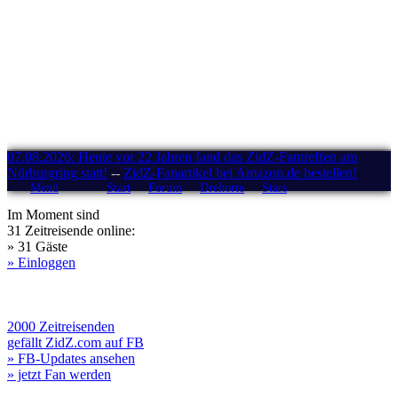
07.08.2026: Heute vor 22 Jahren fand das ZidZ-Fantreffen am
Nürburgring statt!
--
ZidZ-Fanartikel bei Amazon.de bestellen!
Menü
Start
Forum
Drehorte
Stars
Im Moment sind
31 Zeitreisende online:
» 31 Gäste
» Einloggen
2000 Zeitreisenden
gefällt ZidZ.com auf FB
» FB-Updates ansehen
» jetzt Fan werden