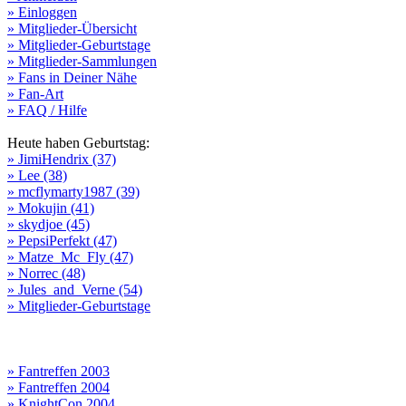
» Einloggen
» Mitglieder-Übersicht
» Mitglieder-Geburtstage
» Mitglieder-Sammlungen
» Fans in Deiner Nähe
» Fan-Art
» FAQ / Hilfe
Heute haben Geburtstag:
» JimiHendrix (37)
» Lee (38)
» mcflymarty1987 (39)
» Mokujin (41)
» skydjoe (45)
» PepsiPerfekt (47)
» Matze_Mc_Fly (47)
» Norrec (48)
» Jules_and_Verne (54)
» Mitglieder-Geburtstage
» Fantreffen 2003
» Fantreffen 2004
» KnightCon 2004