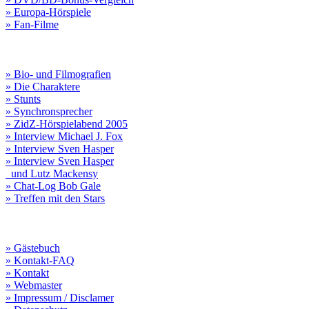
» Europa-Hörspiele
» Fan-Filme
» Bio- und Filmografien
» Die Charaktere
» Stunts
» Synchronsprecher
» ZidZ-Hörspielabend 2005
» Interview Michael J. Fox
» Interview Sven Hasper
» Interview Sven Hasper
und Lutz Mackensy
» Chat-Log Bob Gale
» Treffen mit den Stars
» Gästebuch
» Kontakt-FAQ
» Kontakt
» Webmaster
» Impressum / Disclamer