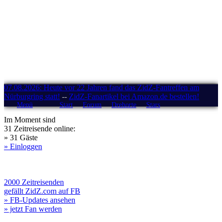
07.08.2026: Heute vor 22 Jahren fand das ZidZ-Fantreffen am
Nürburgring statt!
--
ZidZ-Fanartikel bei Amazon.de bestellen!
Menü
Start
Forum
Drehorte
Stars
Im Moment sind
31 Zeitreisende online:
» 31 Gäste
» Einloggen
2000 Zeitreisenden
gefällt ZidZ.com auf FB
» FB-Updates ansehen
» jetzt Fan werden