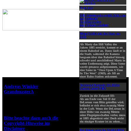
Jeany (41)
2000 Zeitreisenden gefällt ZidZ.com
auf Facebook!
Jetzt Fan werden
und Updates erhalten!
Meine Treffen mit den Stars aus
ZidZ
Als Marty das Hill Valley des
Jahres 1885 erreicht, kommt er an
einem Bahnhof an. Dann läuft er in
die Stadt, während die Kamera
langsam über den Bahnhof hinweg
schwebt und anschließend Marty in
weiter Entfernung zeigt. Diese Szene
wurde genauso aufgenommen, wie
eine Szene in "Once Upon A Time
In The West" (1969), als Jill an
einer Bahn-Station ankommt.
Webseiten-Design © 2001-2026
Werbespot Nintendo DS: Kirby
Andreas Winkler
alias
Canvas Curse (2005)
GrandmasterA
für ZidZ.com
Zurück in die Zukunft III:
"Zurück in die Zukunft" steht
Als am Ende von Teil II der
unter Copyright von Universal
DeLorean vom Blitz getroffen wird,
befindet er sich etwa zwanzig Meter
City Studios, Inc. und Amblin
in der Luft. Wenn der DeLorean in
Entertainment, Inc.
einer Höhe von zwanzig Metern
seine Flugeigenschaften verlor, muss
Bitte beachte dazu auch die
er 1885 abgestürzt sein! Doch nicht
ein einziger Kratzer ist zu sehen...
Copyright-Hinweise im
Disclaimer
!
Doc Brown saves the World (2015):