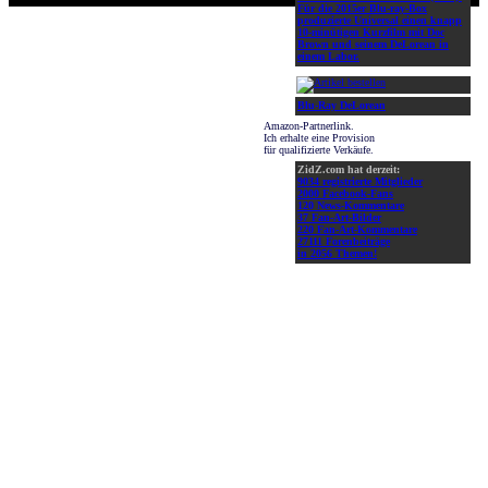
Für die 2015er Blu-ray-Box
produzierte Universal einen knapp
10-minütigen Kurzfilm mit Doc
Brown und seinem DeLorean in
einem Labor.
Blu-Ray DeLorean
Amazon-Partnerlink.
Ich erhalte eine Provision
für qualifizierte Verkäufe.
ZidZ.com hat derzeit:
9034 registrierte Mitglieder
2000 Facebook-Fans
120 News-Kommentare
37 Fan-Art-Bilder
220 Fan-Art-Kommentare
27111 Forenbeiträge
in 2056 Themen!