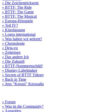
» Die Zeichentrickserie
» BTTF: The Ride
» BTTF: The Game
» BTTF: The Musical
» Europa-Hörspiele
» Teil IV?
» Kinofassung
» Logos international
» Was haben wir gelernt?
» Chronologie
» Deja-vu
» Zeitreisen
» Das andere Ich
» Die Zukunft
» BTTF-Nummernschild!
» Display-Labelmaker
» Secrets of BTTF Trilogy
» Back in Time
» Jens "Knossi" Knossalla
» Forum
» Was ist die Community?
» Anmelden