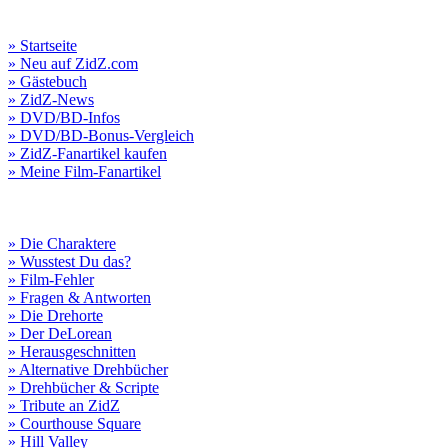
» Startseite
» Neu auf ZidZ.com
» Gästebuch
» ZidZ-News
» DVD/BD-Infos
» DVD/BD-Bonus-Vergleich
» ZidZ-Fanartikel kaufen
» Meine Film-Fanartikel
» Die Charaktere
» Wusstest Du das?
» Film-Fehler
» Fragen & Antworten
» Die Drehorte
» Der DeLorean
» Herausgeschnitten
» Alternative Drehbücher
» Drehbücher & Scripte
» Tribute an ZidZ
» Courthouse Square
» Hill Valley