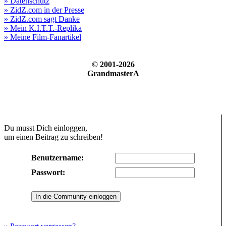
» Datenschutz
» ZidZ.com in der Presse
» ZidZ.com sagt Danke
» Mein K.I.T.T.-Replika
» Meine Film-Fanartikel
© 2001-2026
GrandmasterA
Du musst Dich einloggen,
um einen Beitrag zu schreiben!
Benutzername:
Passwort: