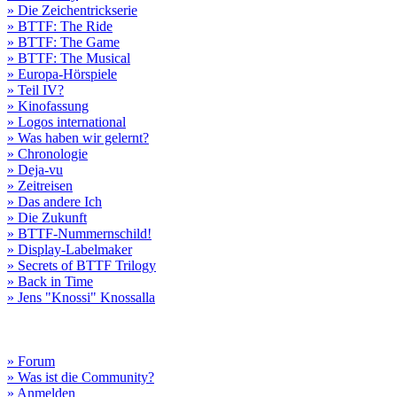
» Die Zeichentrickserie
» BTTF: The Ride
» BTTF: The Game
» BTTF: The Musical
» Europa-Hörspiele
» Teil IV?
» Kinofassung
» Logos international
» Was haben wir gelernt?
» Chronologie
» Deja-vu
» Zeitreisen
» Das andere Ich
» Die Zukunft
» BTTF-Nummernschild!
» Display-Labelmaker
» Secrets of BTTF Trilogy
» Back in Time
» Jens "Knossi" Knossalla
» Forum
» Was ist die Community?
» Anmelden