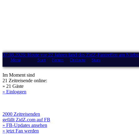
07.08.2026: Heute vor 22 Jahren fand das ZidZ-Fantreffen am Nürburg
Menü
Start
Forum
Drehorte
Stars
Im Moment sind
21 Zeitreisende online:
» 21 Gäste
» Einloggen
2000 Zeitreisenden
gefällt ZidZ.com auf FB
» FB-Updates ansehen
» jetzt Fan werden