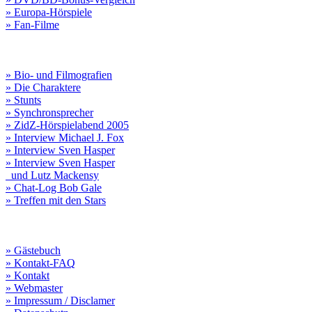
» Europa-Hörspiele
» Fan-Filme
» Bio- und Filmografien
» Die Charaktere
» Stunts
» Synchronsprecher
» ZidZ-Hörspielabend 2005
» Interview Michael J. Fox
» Interview Sven Hasper
» Interview Sven Hasper
und Lutz Mackensy
» Chat-Log Bob Gale
» Treffen mit den Stars
» Gästebuch
» Kontakt-FAQ
» Kontakt
» Webmaster
» Impressum / Disclamer