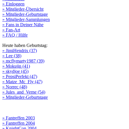
» Einloggen
» Mitglieder-Übersicht
» Mitglieder-Geburtstage
» Mitglieder-Sammlungen
» Fans in Deiner Nähe
» Fan-Art
» FAQ / Hilfe
Heute haben Geburtstag:
» JimiHendrix (37)
» Lee (38)
» mcflymarty1987 (39)
» Mokujin (41)
» skydjoe (45)
» PepsiPerfekt (47)
» Matze_Mc_Fly (47)
» Norrec (48)
» Jules_and_Verne (54)
» Mitglieder-Geburtstage
» Fantreffen 2003
» Fantreffen 2004
» KnightCon 2004