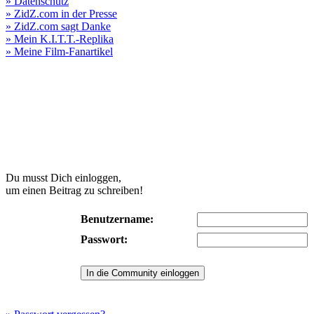
» Datenschutz
» ZidZ.com in der Presse
» ZidZ.com sagt Danke
» Mein K.I.T.T.-Replika
» Meine Film-Fanartikel
Du musst Dich einloggen,
um einen Beitrag zu schreiben!
Benutzername:
Passwort: