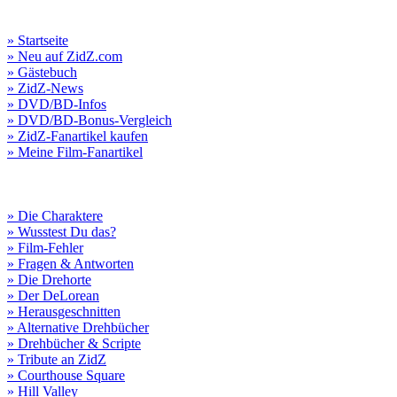
» Startseite
» Neu auf ZidZ.com
» Gästebuch
» ZidZ-News
» DVD/BD-Infos
» DVD/BD-Bonus-Vergleich
» ZidZ-Fanartikel kaufen
» Meine Film-Fanartikel
» Die Charaktere
» Wusstest Du das?
» Film-Fehler
» Fragen & Antworten
» Die Drehorte
» Der DeLorean
» Herausgeschnitten
» Alternative Drehbücher
» Drehbücher & Scripte
» Tribute an ZidZ
» Courthouse Square
» Hill Valley