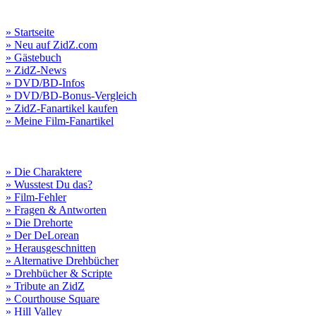
» Startseite
» Neu auf ZidZ.com
» Gästebuch
» ZidZ-News
» DVD/BD-Infos
» DVD/BD-Bonus-Vergleich
» ZidZ-Fanartikel kaufen
» Meine Film-Fanartikel
» Die Charaktere
» Wusstest Du das?
» Film-Fehler
» Fragen & Antworten
» Die Drehorte
» Der DeLorean
» Herausgeschnitten
» Alternative Drehbücher
» Drehbücher & Scripte
» Tribute an ZidZ
» Courthouse Square
» Hill Valley