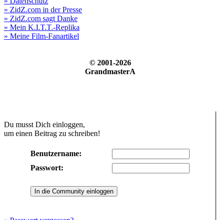
» Datenschutz
» ZidZ.com in der Presse
» ZidZ.com sagt Danke
» Mein K.I.T.T.-Replika
» Meine Film-Fanartikel
© 2001-2026
GrandmasterA
Du musst Dich einloggen,
um einen Beitrag zu schreiben!
Benutzername:
Passwort: