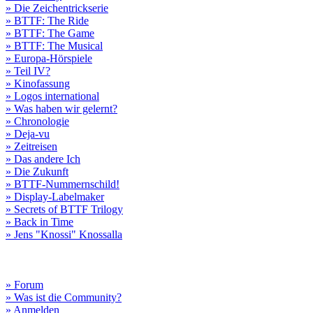
» Die Zeichentrickserie
» BTTF: The Ride
» BTTF: The Game
» BTTF: The Musical
» Europa-Hörspiele
» Teil IV?
» Kinofassung
» Logos international
» Was haben wir gelernt?
» Chronologie
» Deja-vu
» Zeitreisen
» Das andere Ich
» Die Zukunft
» BTTF-Nummernschild!
» Display-Labelmaker
» Secrets of BTTF Trilogy
» Back in Time
» Jens "Knossi" Knossalla
» Forum
» Was ist die Community?
» Anmelden