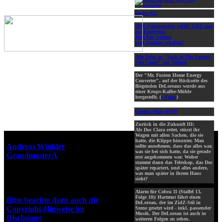
jendet (63)
2000 Zeitreisenden gefällt ZidZ.com
auf Facebook!
Jetzt Fan werden
und Updates erhalten!
Alle Infos zu "Back to The Future:
The Game" von Telltale
Der "Mr. Fusion Home Energy
Converter", auf der Rückseite des
fliegenden DeLoreans wurde aus
einer Krups-Kaffee-Mühle
hergestellt. (
» Fotos
)
Gemini Man (1973)
Zurück in die Zukunft III:
Als Doc Clara rettet, stürzt ihr
Wagen mit allen Sachen, die sie
Webseiten-Design © 2001-2026
hatte, die Klippe hinunter. Man
Andreas Winkler
alias
sollte annehmen, dass das alles war,
was sie bei sich hatte, da sie gerade
GrandmasterA
für ZidZ.com
erst angekommen war. Woher
stammt dann das Teleskop, das Doc
"Zurück in die Zukunft" steht
später repariert, und alles andere,
unter Copyright von Universal
was man später in ihrem Haus
sieht?
City Studios, Inc. und Amblin
Entertainment, Inc.
Alarm für Cobra 11 (Staffel 13,
Folge 10): Hartmut fährt einen
Bitte beachte dazu auch die
DeLorean, der im ZidZ-Stil in
Copyright-Hinweise im
Szene gesetzt wird - inkl. passender
Musik. Der DeLorean ist auch in
Disclaimer
!
weiteren Folgen zu sehen.