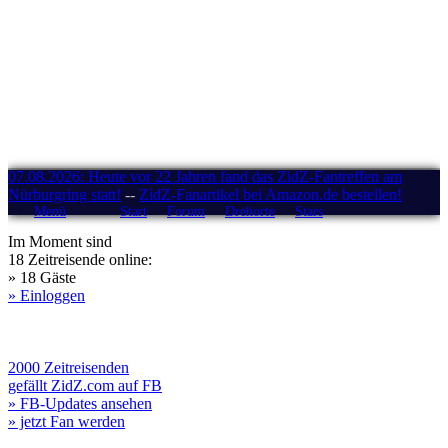
07.08.2026: Heute vor 22 Jahren fand das ZidZ-Fantreffen am
Nürburgring statt!
--
ZidZ-Fanartikel bei Amazon.de bestellen!
Menü
Start
Forum
Drehorte
Stars
Im Moment sind
18 Zeitreisende online:
» 18 Gäste
» Einloggen
2000 Zeitreisenden
gefällt ZidZ.com auf FB
» FB-Updates ansehen
» jetzt Fan werden