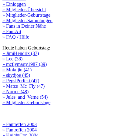
» Einloggen
» Mitglieder-Übersicht
» Mitglieder-Geburtstage
» Mitglieder-Sammlungen
» Fans in Deiner Nähe
» Fan-Art
» FAQ / Hilfe
Heute haben Geburtstag:
» JimiHendrix (37)
» Lee (38)
» mcflymarty1987 (39)
» Mokujin (41)
» skydjoe (45)
» PepsiPerfekt (47)
» Matze_Mc_Fly (47)
» Norrec (48)
» Jules_and_Verne (54)
» Mitglieder-Geburtstage
» Fantreffen 2003
» Fantreffen 2004
» KnightCon 2004