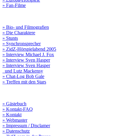
» Fan-Filme
» Bio- und Filmografien
» Die Charaktere
» Stunts
» Synchronsprecher
» ZidZ-Hörspielabend 2005
» Interview Michael J. Fox
» Interview Sven Hasper
» Interview Sven Hasper
und Lutz Mackensy
» Chat-Log Bob Gale
» Treffen mit den Stars
» Gästebuch
» Kontakt-FAQ
» Kontakt
» Webmaster
» Impressum / Disclamer
» Datenschutz