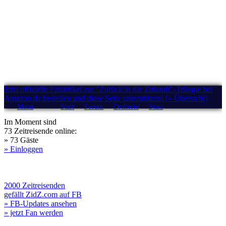
Jetzt offizielle Fanartikel zur "Zurück in die Zukunft"-Trilogie bei
Amazon.de bestellen und diese Seite unterstützen! (» Übersicht)
Menü
Start
Forum
Drehorte
Stars
Im Moment sind
73 Zeitreisende online:
» 73 Gäste
» Einloggen
2000 Zeitreisenden
gefällt ZidZ.com auf FB
» FB-Updates ansehen
» jetzt Fan werden