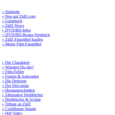
» Startseite
» Neu auf ZidZ.com
» Gästebuch
» ZidZ-News
» DVD/BD-Infos
» DVD/BD-Bonus-Vergleich
» ZidZ-Fanartikel kaufen
» Meine Film-Fanartikel
» Die Charaktere
» Wusstest Du das?
» Film-Fehler
» Fragen & Antworten
» Die Drehorte
» Der DeLorean
» Herausgeschnitten
» Alternative Drehbücher
» Drehbücher & Scripte
» Tribute an ZidZ
» Courthouse Square
» Hill Valley