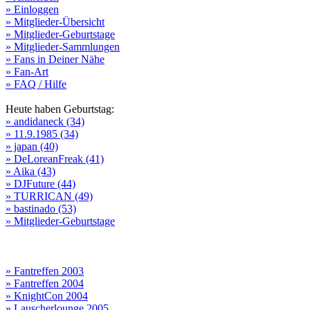
» Einloggen
» Mitglieder-Übersicht
» Mitglieder-Geburtstage
» Mitglieder-Sammlungen
» Fans in Deiner Nähe
» Fan-Art
» FAQ / Hilfe
Heute haben Geburtstag:
» andidaneck (34)
» 11.9.1985 (34)
» japan (40)
» DeLoreanFreak (41)
» Aika (43)
» DJFuture (44)
» TURRICAN (49)
» bastinado (53)
» Mitglieder-Geburtstage
» Fantreffen 2003
» Fantreffen 2004
» KnightCon 2004
» Lauscherlounge 2005