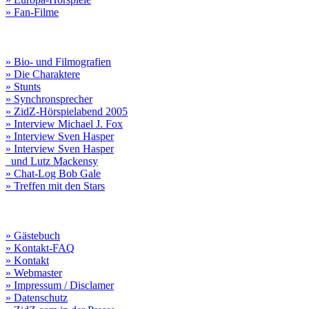
» Fan-Filme
» Bio- und Filmografien
» Die Charaktere
» Stunts
» Synchronsprecher
» ZidZ-Hörspielabend 2005
» Interview Michael J. Fox
» Interview Sven Hasper
» Interview Sven Hasper
und Lutz Mackensy
» Chat-Log Bob Gale
» Treffen mit den Stars
» Gästebuch
» Kontakt-FAQ
» Kontakt
» Webmaster
» Impressum / Disclamer
» Datenschutz