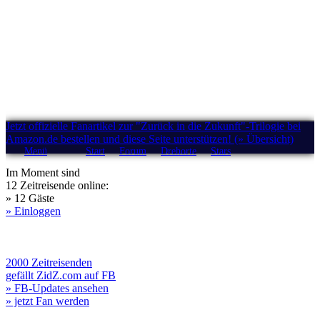
Jetzt offizielle Fanartikel zur "Zurück in die Zukunft"-Trilogie bei
Amazon.de bestellen und diese Seite unterstützen! (» Übersicht)
Menü
Start
Forum
Drehorte
Stars
Im Moment sind
12 Zeitreisende online:
» 12 Gäste
» Einloggen
2000 Zeitreisenden
gefällt ZidZ.com auf FB
» FB-Updates ansehen
» jetzt Fan werden