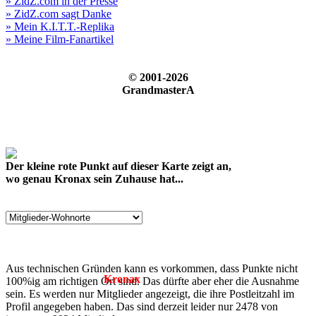
» ZidZ.com in der Presse
» ZidZ.com sagt Danke
» Mein K.I.T.T.-Replika
» Meine Film-Fanartikel
© 2001-2026
GrandmasterA
Der kleine rote Punkt auf dieser Karte zeigt an,
wo genau Kronax sein Zuhause hat...
Aus technischen Gründen kann es vorkommen, dass Punkte nicht
Kronax
100%ig am richtigen Ort sind. Das dürfte aber eher die Ausnahme
sein. Es werden nur Mitglieder angezeigt, die ihre Postleitzahl im
Profil angegeben haben. Das sind derzeit leider nur 2478 von