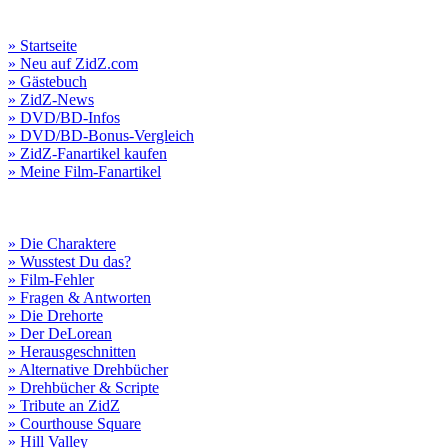
» Startseite
» Neu auf ZidZ.com
» Gästebuch
» ZidZ-News
» DVD/BD-Infos
» DVD/BD-Bonus-Vergleich
» ZidZ-Fanartikel kaufen
» Meine Film-Fanartikel
» Die Charaktere
» Wusstest Du das?
» Film-Fehler
» Fragen & Antworten
» Die Drehorte
» Der DeLorean
» Herausgeschnitten
» Alternative Drehbücher
» Drehbücher & Scripte
» Tribute an ZidZ
» Courthouse Square
» Hill Valley