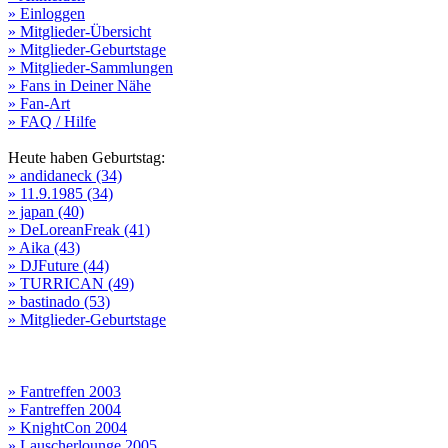
» Einloggen
» Mitglieder-Übersicht
» Mitglieder-Geburtstage
» Mitglieder-Sammlungen
» Fans in Deiner Nähe
» Fan-Art
» FAQ / Hilfe
Heute haben Geburtstag:
» andidaneck (34)
» 11.9.1985 (34)
» japan (40)
» DeLoreanFreak (41)
» Aika (43)
» DJFuture (44)
» TURRICAN (49)
» bastinado (53)
» Mitglieder-Geburtstage
» Fantreffen 2003
» Fantreffen 2004
» KnightCon 2004
» Lauscherlounge 2005