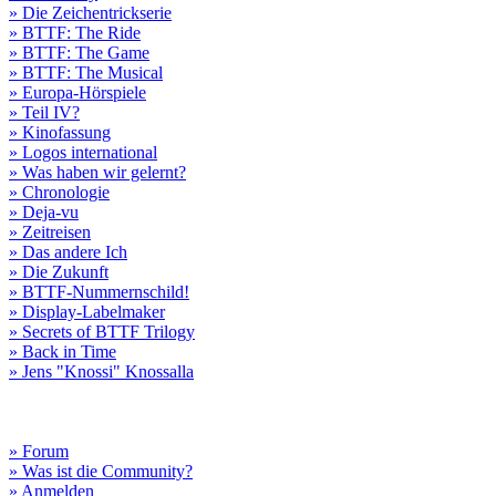
» Die Zeichentrickserie
» BTTF: The Ride
» BTTF: The Game
» BTTF: The Musical
» Europa-Hörspiele
» Teil IV?
» Kinofassung
» Logos international
» Was haben wir gelernt?
» Chronologie
» Deja-vu
» Zeitreisen
» Das andere Ich
» Die Zukunft
» BTTF-Nummernschild!
» Display-Labelmaker
» Secrets of BTTF Trilogy
» Back in Time
» Jens "Knossi" Knossalla
» Forum
» Was ist die Community?
» Anmelden