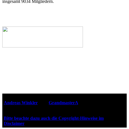
insgesamt 9034 Mitgliedern.
Webseiten-Design © 2001-2026
Andreas Winkler
alias
GrandmasterA
für ZidZ.com
"Zurück in die Zukunft" steht unter Copyright von Universal
City Studios, Inc. und Amblin Entertainment, Inc.
Bitte beachte dazu auch die Copyright-Hinweise im
Disclaimer
!