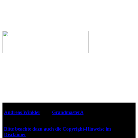
Webseiten-Design © 2001-2026
Andreas Winkler
alias
GrandmasterA
für ZidZ.com
"Zurück in die Zukunft" steht unter Copyright von Universal
City Studios, Inc. und Amblin Entertainment, Inc.
Bitte beachte dazu auch die Copyright-Hinweise im
Disclaimer
!