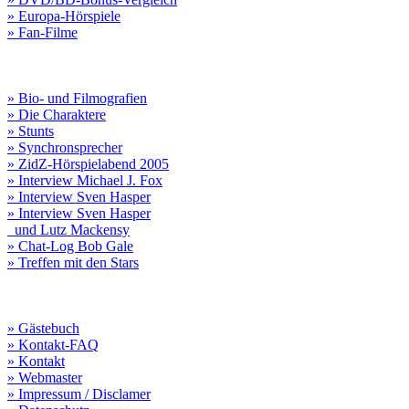
» Europa-Hörspiele
» Fan-Filme
» Bio- und Filmografien
» Die Charaktere
» Stunts
» Synchronsprecher
» ZidZ-Hörspielabend 2005
» Interview Michael J. Fox
» Interview Sven Hasper
» Interview Sven Hasper
und Lutz Mackensy
» Chat-Log Bob Gale
» Treffen mit den Stars
» Gästebuch
» Kontakt-FAQ
» Kontakt
» Webmaster
» Impressum / Disclamer