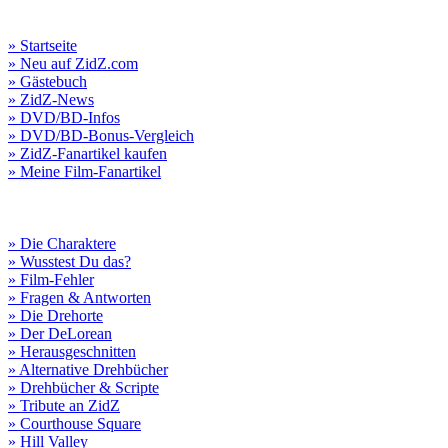
» Startseite
» Neu auf ZidZ.com
» Gästebuch
» ZidZ-News
» DVD/BD-Infos
» DVD/BD-Bonus-Vergleich
» ZidZ-Fanartikel kaufen
» Meine Film-Fanartikel
» Die Charaktere
» Wusstest Du das?
» Film-Fehler
» Fragen & Antworten
» Die Drehorte
» Der DeLorean
» Herausgeschnitten
» Alternative Drehbücher
» Drehbücher & Scripte
» Tribute an ZidZ
» Courthouse Square
» Hill Valley