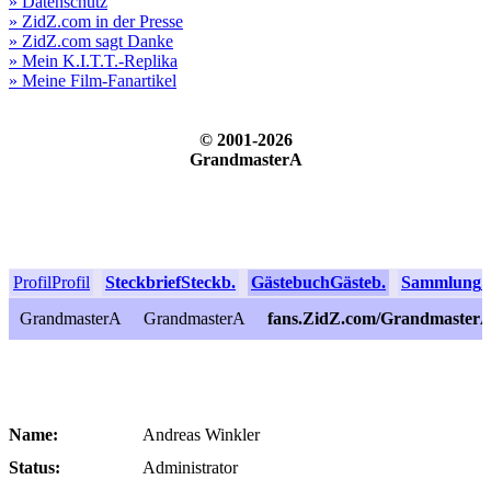
» Datenschutz
» ZidZ.com in der Presse
» ZidZ.com sagt Danke
» Mein K.I.T.T.-Replika
» Meine Film-Fanartikel
© 2001-2026
GrandmasterA
Profil
Profil
Steckbrief
Steckb.
Gästebuch
Gästeb.
Sammlung
S
GrandmasterA
GrandmasterA
fans.ZidZ.com/Grandmaster
Name:
Andreas Winkler
Status:
Administrator