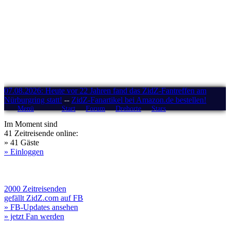
07.08.2026: Heute vor 22 Jahren fand das ZidZ-Fantreffen am
Nürburgring statt!
--
ZidZ-Fanartikel bei Amazon.de bestellen!
Menü
Start
Forum
Drehorte
Stars
Im Moment sind
41 Zeitreisende online:
» 41 Gäste
» Einloggen
2000 Zeitreisenden
gefällt ZidZ.com auf FB
» FB-Updates ansehen
» jetzt Fan werden