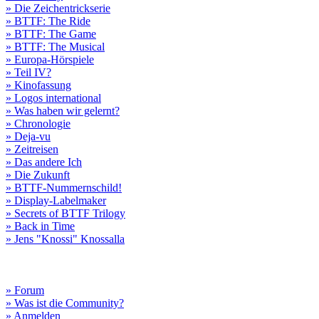
» Die Zeichentrickserie
» BTTF: The Ride
» BTTF: The Game
» BTTF: The Musical
» Europa-Hörspiele
» Teil IV?
» Kinofassung
» Logos international
» Was haben wir gelernt?
» Chronologie
» Deja-vu
» Zeitreisen
» Das andere Ich
» Die Zukunft
» BTTF-Nummernschild!
» Display-Labelmaker
» Secrets of BTTF Trilogy
» Back in Time
» Jens "Knossi" Knossalla
» Forum
» Was ist die Community?
» Anmelden