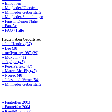
» Einloggen
» Mitglieder-Übersicht
» Mitglieder-Geburtstage
» Mitglieder-Sammlungen
» Fans in Deiner Nähe
» Fan-Art
» FAQ / Hilfe
Heute haben Geburtstag:
» JimiHendrix (37)
» Lee (38)
» mcflymarty1987 (39)
» Mokujin (41)
» skydjoe (45)
» PepsiPerfekt (47)
» Matze_Mc_Fly (47)
» Norrec (48)
» Jules_and_Verne (54)
» Mitglieder-Geburtstage
» Fantreffen 2003
» Fantreffen 2004
» KnightCon 2004