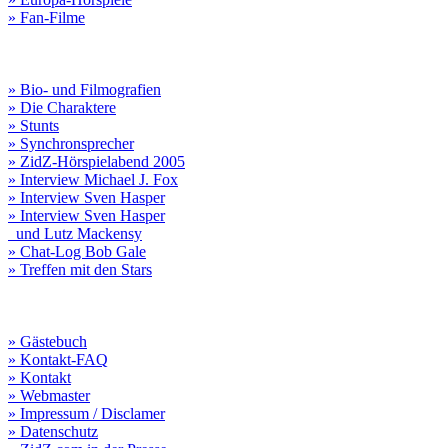
» Fan-Filme
» Bio- und Filmografien
» Die Charaktere
» Stunts
» Synchronsprecher
» ZidZ-Hörspielabend 2005
» Interview Michael J. Fox
» Interview Sven Hasper
» Interview Sven Hasper
und Lutz Mackensy
» Chat-Log Bob Gale
» Treffen mit den Stars
» Gästebuch
» Kontakt-FAQ
» Kontakt
» Webmaster
» Impressum / Disclamer
» Datenschutz