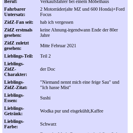
Beruf:
Verkaufsfahrer bei einem Möbelhaus
Fahrbarer
2 Motorräder(alte MZ und 600 Honda)+Ford
Untersatz:
Focus
ZidZ-Fan seit:
hab ich vergessen
ZidZ erstmals
keine Ahnung-irgendwann Ende der 80er
gesehen:
Jahre
ZidZ zuletzt
Mitte Februar 2021
gesehen:
Lieblings-Teil:
Teil 2
Lieblings-
ZidZ-
der Doc
Charakter:
Lieblings-
"Niemand nennt mich eine feige Sau" und
ZidZ-Zitat:
"Ich hasse Mist"
Lieblings-
Sushi
Essen:
Lieblings-
Wodka pur und eisgekühlt,Kaffee
Getränk:
Lieblings-
Schwarz
Farbe: