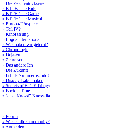
» Die Zeichentrickserie
» BTTF: The Ride
» BTTF: The Game
» BTTF: The Musical
» Europa-Hörspiele
» Teil IV?
» Kinofassung
» Logos international
» Was haben wir gelernt?
» Chronologie
» Deja-vu
» Zeitreisen
» Das andere Ich
» Die Zukunft
» BTTF-Nummernschild!
» Display-Labelmaker
» Secrets of BTTF Trilogy
» Back in Time
» Jens "Knossi" Knossalla
» Forum
» Was ist die Community?
» Anmelden