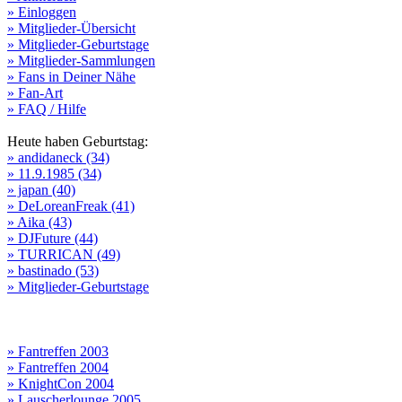
» Einloggen
» Mitglieder-Übersicht
» Mitglieder-Geburtstage
» Mitglieder-Sammlungen
» Fans in Deiner Nähe
» Fan-Art
» FAQ / Hilfe
Heute haben Geburtstag:
» andidaneck (34)
» 11.9.1985 (34)
» japan (40)
» DeLoreanFreak (41)
» Aika (43)
» DJFuture (44)
» TURRICAN (49)
» bastinado (53)
» Mitglieder-Geburtstage
» Fantreffen 2003
» Fantreffen 2004
» KnightCon 2004
» Lauscherlounge 2005