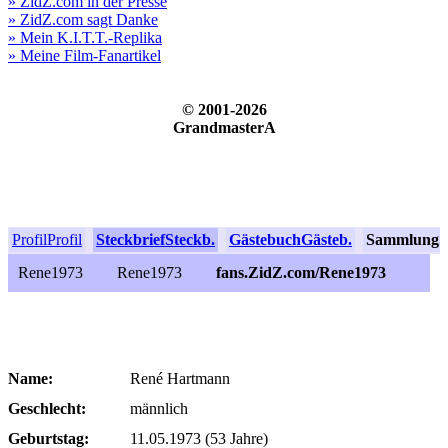
» ZidZ.com in der Presse
» ZidZ.com sagt Danke
» Mein K.I.T.T.-Replika
» Meine Film-Fanartikel
© 2001-2026
GrandmasterA
Profil
Profil
Steckbrief
Steckb.
Gästebuch
Gästeb.
Sammlung
S
Rene1973
Rene1973
fans.ZidZ.com/Rene1973
Name:
René Hartmann
Geschlecht:
männlich
Geburtstag:
11.05.1973 (53 Jahre)