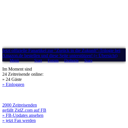
Jetzt offizielle Fanartikel zur "Zurück in die Zukunft"-Trilogie bei
Amazon.de bestellen und diese Seite unterstützen! (» Übersicht)
Menü
Start
Forum
Drehorte
Stars
Im Moment sind
24 Zeitreisende online:
» 24 Gäste
» Einloggen
2000 Zeitreisenden
gefällt ZidZ.com auf FB
» FB-Updates ansehen
» jetzt Fan werden