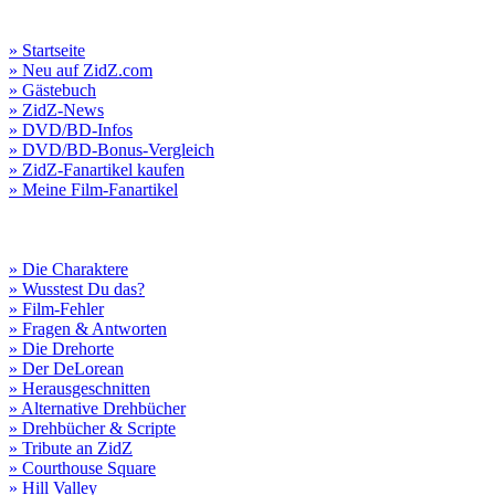
» Startseite
» Neu auf ZidZ.com
» Gästebuch
» ZidZ-News
» DVD/BD-Infos
» DVD/BD-Bonus-Vergleich
» ZidZ-Fanartikel kaufen
» Meine Film-Fanartikel
» Die Charaktere
» Wusstest Du das?
» Film-Fehler
» Fragen & Antworten
» Die Drehorte
» Der DeLorean
» Herausgeschnitten
» Alternative Drehbücher
» Drehbücher & Scripte
» Tribute an ZidZ
» Courthouse Square
» Hill Valley