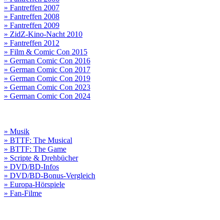
» Fantreffen 2007
» Fantreffen 2008
» Fantreffen 2009
» ZidZ-Kino-Nacht 2010
» Fantreffen 2012
» Film & Comic Con 2015
» German Comic Con 2016
» German Comic Con 2017
» German Comic Con 2019
» German Comic Con 2023
» German Comic Con 2024
» Musik
» BTTF: The Musical
» BTTF: The Game
» Scripte & Drehbücher
» DVD/BD-Infos
» DVD/BD-Bonus-Vergleich
» Europa-Hörspiele
» Fan-Filme