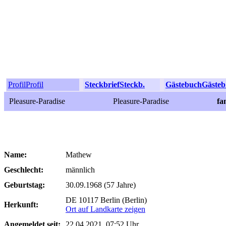
Profil
Profil
Steckbrief
Steckb.
Gästebuch
Gästeb
Pleasure-Paradise
Pleasure-Paradise
fa
Name:
Mathew
Geschlecht:
männlich
Geburtstag:
30.09.1968 (57 Jahre)
DE 10117 Berlin (Berlin)
Herkunft:
Ort auf Landkarte zeigen
Angemeldet seit:
22.04.2021, 07:52 Uhr