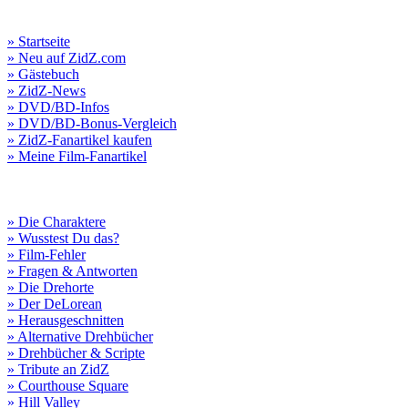
» Startseite
» Neu auf ZidZ.com
» Gästebuch
» ZidZ-News
» DVD/BD-Infos
» DVD/BD-Bonus-Vergleich
» ZidZ-Fanartikel kaufen
» Meine Film-Fanartikel
» Die Charaktere
» Wusstest Du das?
» Film-Fehler
» Fragen & Antworten
» Die Drehorte
» Der DeLorean
» Herausgeschnitten
» Alternative Drehbücher
» Drehbücher & Scripte
» Tribute an ZidZ
» Courthouse Square
» Hill Valley