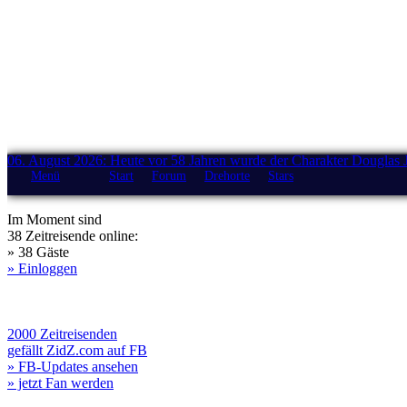
06. August 2026: Heute vor 58 Jahren wurde der Charakter Douglas 
Menü
Start
Forum
Drehorte
Stars
Im Moment sind
38 Zeitreisende online:
» 38 Gäste
» Einloggen
2000 Zeitreisenden
gefällt ZidZ.com auf FB
» FB-Updates ansehen
» jetzt Fan werden