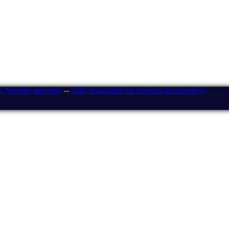
J. Needles geboren!
--
ZidZ-Fanartikel bei Amazon.de bestellen!