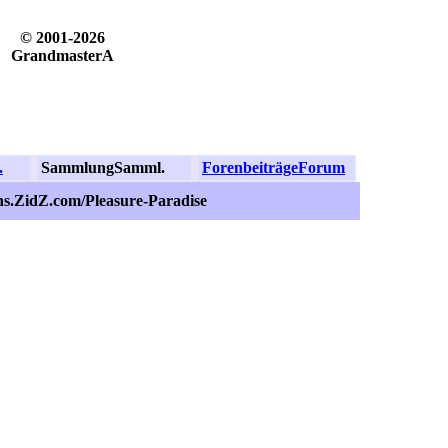
© 2001-2026
GrandmasterA
.
Sammlung
Samml.
Forenbeiträge
Forum
ns.ZidZ.com/Pleasure-Paradise