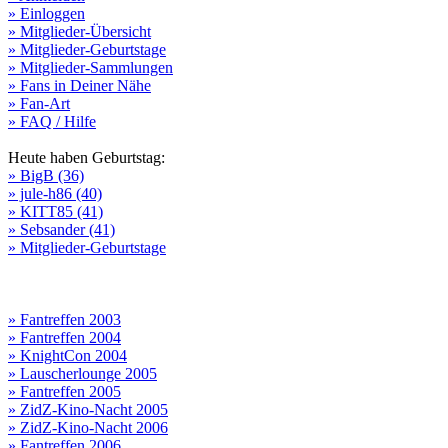
» Einloggen
» Mitglieder-Übersicht
» Mitglieder-Geburtstage
» Mitglieder-Sammlungen
» Fans in Deiner Nähe
» Fan-Art
» FAQ / Hilfe
Heute haben Geburtstag:
» BigB (36)
» jule-h86 (40)
» KITT85 (41)
» Sebsander (41)
» Mitglieder-Geburtstage
» Fantreffen 2003
» Fantreffen 2004
» KnightCon 2004
» Lauscherlounge 2005
» Fantreffen 2005
» ZidZ-Kino-Nacht 2005
» ZidZ-Kino-Nacht 2006
» Fantreffen 2006