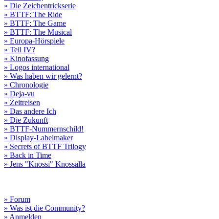
» Die Zeichentrickserie
» BTTF: The Ride
» BTTF: The Game
» BTTF: The Musical
» Europa-Hörspiele
» Teil IV?
» Kinofassung
» Logos international
» Was haben wir gelernt?
» Chronologie
» Deja-vu
» Zeitreisen
» Das andere Ich
» Die Zukunft
» BTTF-Nummernschild!
» Display-Labelmaker
» Secrets of BTTF Trilogy
» Back in Time
» Jens "Knossi" Knossalla
» Forum
» Was ist die Community?
» Anmelden