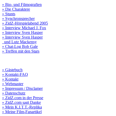
» Bio- und Filmografien
» Die Charaktere
» Stunts
» Synchronsprecher
» ZidZ-Hörspielabend 2005
» Interview Michael J. Fox
» Interview Sven Hasper
» Interview Sven Hasper
und Lutz Mackensy
» Chat-Log Bob Gale
» Treffen mit den Stars
» Gästebuch
» Kontakt-FAQ
» Kontakt
» Webmaster
» Impressum / Disclamer
» Datenschutz
» ZidZ.com in der Presse
» ZidZ.com sagt Danke
» Mein K.I.T.T.-Replika
» Meine Film-Fanartikel