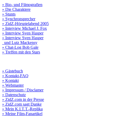
» Bio- und Filmografien
» Die Charaktere
» Stunts
» Synchronsprecher
» ZidZ-Hörspielabend 2005
» Interview Michael J. Fox
» Interview Sven Hasper
» Interview Sven Hasper
und Lutz Mackensy
» Chat-Log Bob Gale
» Treffen mit den Stars
» Gästebuch
» Kontakt-FAQ
» Kontakt
» Webmaster
» Impressum / Disclamer
» Datenschutz
» ZidZ.com in der Presse
» ZidZ.com sagt Danke
» Mein K.I.T.T.-Replika
» Meine Film-Fanartikel