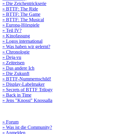
» Die Zeichentrickserie
» BTTF: The Ride
» BTTF: The Game
» BTTF: The Musical
» Europa-Hörspiele
» Teil IV?
» Kinofassung
» Logos international
» Was haben wir gelernt?
» Chronologie
» Deja-vu
» Zeitreisen
» Das andere Ich
» Die Zukunft
» BTTF-Nummernschild!
» Display-Labelmaker
» Secrets of BTTF Trilogy
» Back in Time
» Jens "Knossi" Knossalla
» Forum
» Was ist die Community?
» Anmelden