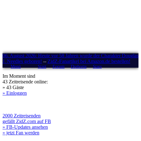
06. August 2026: Heute vor 58 Jahren wurde der Charakter Douglas
J. Needles geboren!
--
ZidZ-Fanartikel bei Amazon.de bestellen!
Menü
Start
Forum
Drehorte
Stars
Im Moment sind
43 Zeitreisende online:
» 43 Gäste
» Einloggen
2000 Zeitreisenden
gefällt ZidZ.com auf FB
» FB-Updates ansehen
» jetzt Fan werden