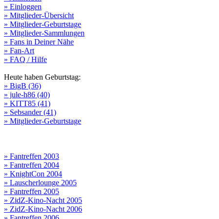
» Einloggen
» Mitglieder-Übersicht
» Mitglieder-Geburtstage
» Mitglieder-Sammlungen
» Fans in Deiner Nähe
» Fan-Art
» FAQ / Hilfe
Heute haben Geburtstag:
» BigB (36)
» jule-h86 (40)
» KITT85 (41)
» Sebsander (41)
» Mitglieder-Geburtstage
» Fantreffen 2003
» Fantreffen 2004
» KnightCon 2004
» Lauscherlounge 2005
» Fantreffen 2005
» ZidZ-Kino-Nacht 2005
» ZidZ-Kino-Nacht 2006
» Fantreffen 2006