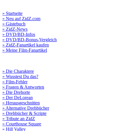
» Startseite
» Neu auf ZidZ.com
» Gästebuch
» ZidZ-News
» DVD/BD-Infos
» DVD/BD-Bonus-Vergleich
» ZidZ-Fanartikel kaufen
» Meine Film-Fanartikel
» Die Charaktere
» Wusstest Du das?
» Film-Fehler
» Fragen & Antworten
» Die Drehorte
» Der DeLorean
» Herausgeschnitten
» Alternative Drehbücher
» Drehbücher & Scripte
» Tribute an ZidZ
» Courthouse Square
» Hill Valley