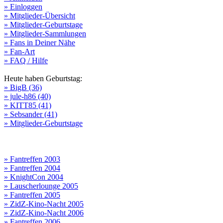
» Einloggen
» Mitglieder-Übersicht
» Mitglieder-Geburtstage
» Mitglieder-Sammlungen
» Fans in Deiner Nähe
» Fan-Art
» FAQ / Hilfe
Heute haben Geburtstag:
» BigB (36)
» jule-h86 (40)
» KITT85 (41)
» Sebsander (41)
» Mitglieder-Geburtstage
» Fantreffen 2003
» Fantreffen 2004
» KnightCon 2004
» Lauscherlounge 2005
» Fantreffen 2005
» ZidZ-Kino-Nacht 2005
» ZidZ-Kino-Nacht 2006
» Fantreffen 2006