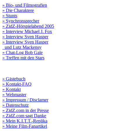
» Bio- und Filmografien
» Die Charaktere
» Stunts
» Synchronsprecher
» ZidZ-Hörspielabend 2005
» Interview Michael J. Fox
» Interview Sven Hasper
» Interview Sven Hasper
und Lutz Mackensy
» Chat-Log Bob Gale
» Treffen mit den Stars
» Gästebuch
» Kontakt-FAQ
» Kontakt
» Webmaster
» Impressum / Disclamer
» Datenschutz
» ZidZ.com in der Presse
» ZidZ.com sagt Danke
» Mein K.I.T.T.-Replika
» Meine Film-Fanartikel