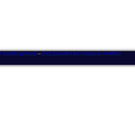
J. Needles geboren!
--
ZidZ-Fanartikel bei Amazon.de bestellen!