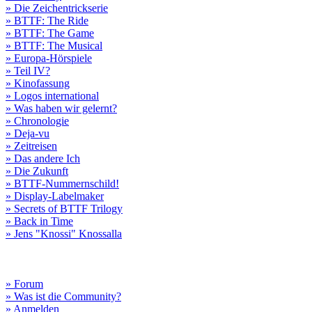
» Die Zeichentrickserie
» BTTF: The Ride
» BTTF: The Game
» BTTF: The Musical
» Europa-Hörspiele
» Teil IV?
» Kinofassung
» Logos international
» Was haben wir gelernt?
» Chronologie
» Deja-vu
» Zeitreisen
» Das andere Ich
» Die Zukunft
» BTTF-Nummernschild!
» Display-Labelmaker
» Secrets of BTTF Trilogy
» Back in Time
» Jens "Knossi" Knossalla
» Forum
» Was ist die Community?
» Anmelden