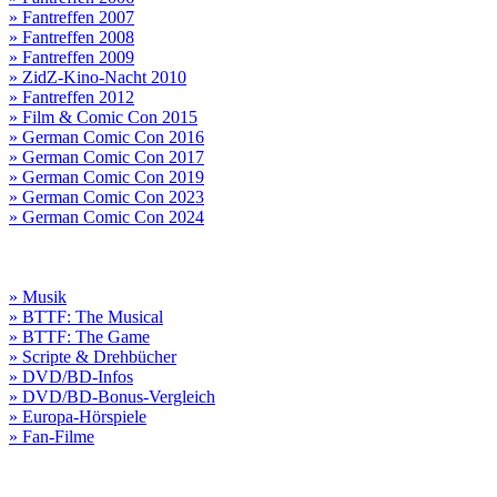
» Fantreffen 2007
» Fantreffen 2008
» Fantreffen 2009
» ZidZ-Kino-Nacht 2010
» Fantreffen 2012
» Film & Comic Con 2015
» German Comic Con 2016
» German Comic Con 2017
» German Comic Con 2019
» German Comic Con 2023
» German Comic Con 2024
» Musik
» BTTF: The Musical
» BTTF: The Game
» Scripte & Drehbücher
» DVD/BD-Infos
» DVD/BD-Bonus-Vergleich
» Europa-Hörspiele
» Fan-Filme