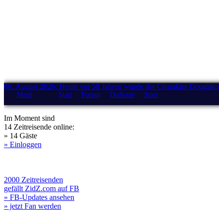
06. August 2026: Heute vor 58 Jahren wurde der Charakter Douglas 
Menü
Start
Forum
Drehorte
Stars
Im Moment sind
14 Zeitreisende online:
» 14 Gäste
» Einloggen
2000 Zeitreisenden
gefällt ZidZ.com auf FB
» FB-Updates ansehen
» jetzt Fan werden