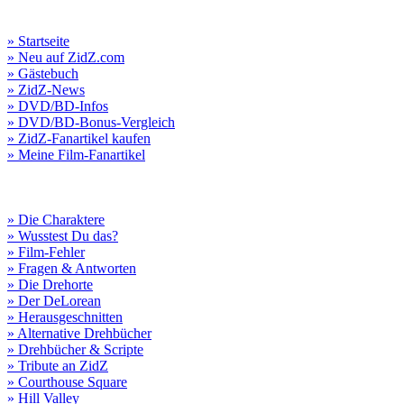
» Startseite
» Neu auf ZidZ.com
» Gästebuch
» ZidZ-News
» DVD/BD-Infos
» DVD/BD-Bonus-Vergleich
» ZidZ-Fanartikel kaufen
» Meine Film-Fanartikel
» Die Charaktere
» Wusstest Du das?
» Film-Fehler
» Fragen & Antworten
» Die Drehorte
» Der DeLorean
» Herausgeschnitten
» Alternative Drehbücher
» Drehbücher & Scripte
» Tribute an ZidZ
» Courthouse Square
» Hill Valley