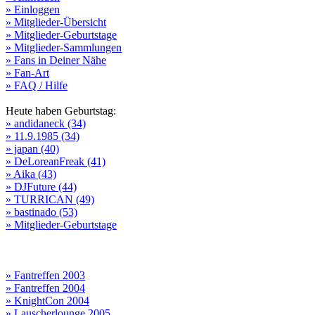
» Einloggen
» Mitglieder-Übersicht
» Mitglieder-Geburtstage
» Mitglieder-Sammlungen
» Fans in Deiner Nähe
» Fan-Art
» FAQ / Hilfe
Heute haben Geburtstag:
» andidaneck (34)
» 11.9.1985 (34)
» japan (40)
» DeLoreanFreak (41)
» Aika (43)
» DJFuture (44)
» TURRICAN (49)
» bastinado (53)
» Mitglieder-Geburtstage
» Fantreffen 2003
» Fantreffen 2004
» KnightCon 2004
» Lauscherlounge 2005