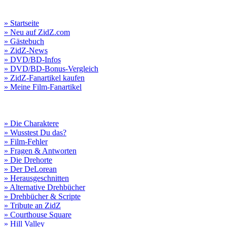
» Startseite
» Neu auf ZidZ.com
» Gästebuch
» ZidZ-News
» DVD/BD-Infos
» DVD/BD-Bonus-Vergleich
» ZidZ-Fanartikel kaufen
» Meine Film-Fanartikel
» Die Charaktere
» Wusstest Du das?
» Film-Fehler
» Fragen & Antworten
» Die Drehorte
» Der DeLorean
» Herausgeschnitten
» Alternative Drehbücher
» Drehbücher & Scripte
» Tribute an ZidZ
» Courthouse Square
» Hill Valley