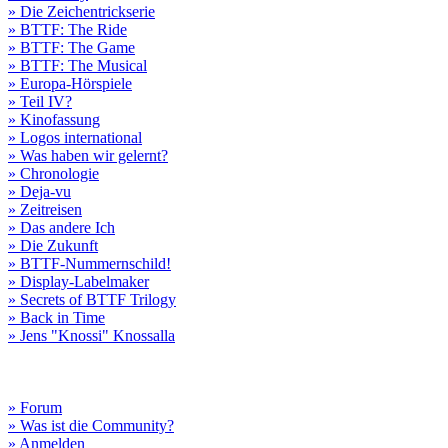
» Die Zeichentrickserie
» BTTF: The Ride
» BTTF: The Game
» BTTF: The Musical
» Europa-Hörspiele
» Teil IV?
» Kinofassung
» Logos international
» Was haben wir gelernt?
» Chronologie
» Deja-vu
» Zeitreisen
» Das andere Ich
» Die Zukunft
» BTTF-Nummernschild!
» Display-Labelmaker
» Secrets of BTTF Trilogy
» Back in Time
» Jens "Knossi" Knossalla
» Forum
» Was ist die Community?
» Anmelden