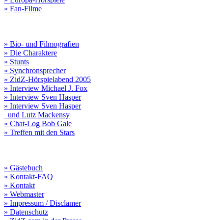
» Fan-Filme
» Bio- und Filmografien
» Die Charaktere
» Stunts
» Synchronsprecher
» ZidZ-Hörspielabend 2005
» Interview Michael J. Fox
» Interview Sven Hasper
» Interview Sven Hasper
und Lutz Mackensy
» Chat-Log Bob Gale
» Treffen mit den Stars
» Gästebuch
» Kontakt-FAQ
» Kontakt
» Webmaster
» Impressum / Disclamer
» Datenschutz