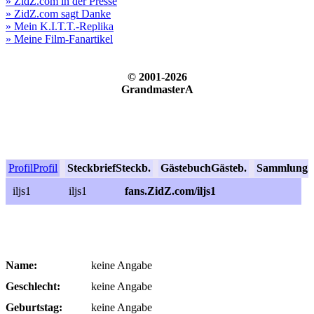
» ZidZ.com in der Presse
» ZidZ.com sagt Danke
» Mein K.I.T.T.-Replika
» Meine Film-Fanartikel
© 2001-2026
GrandmasterA
Profil
Profil
Steckbrief
Steckb.
Gästebuch
Gästeb.
Sammlung
S
iljs1
iljs1
fans.ZidZ.com/iljs1
Name:
keine Angabe
Geschlecht:
keine Angabe
Geburtstag:
keine Angabe