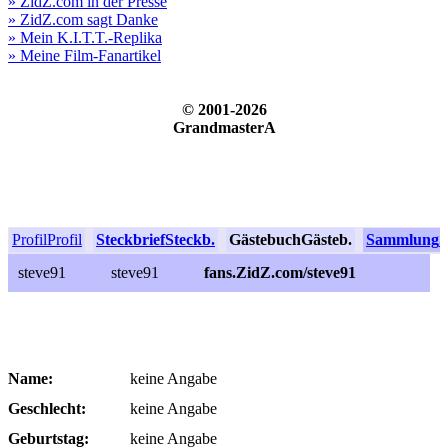
» ZidZ.com in der Presse
» ZidZ.com sagt Danke
» Mein K.I.T.T.-Replika
» Meine Film-Fanartikel
© 2001-2026
GrandmasterA
Profil
Profil
Steckbrief
Steckb.
Gästebuch
Gästeb.
Sammlung
S
steve91
steve91
fans.ZidZ.com/steve91
Name:
keine Angabe
Geschlecht:
keine Angabe
Geburtstag:
keine Angabe