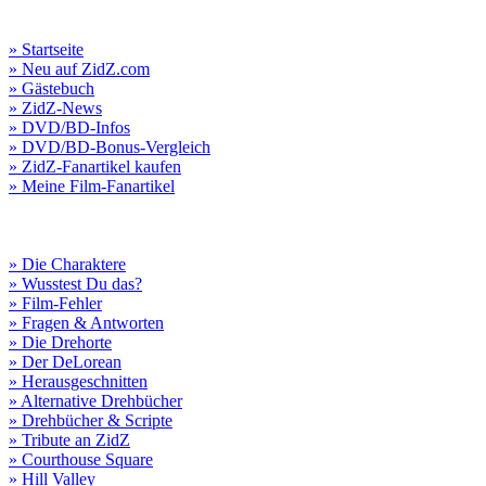
» Startseite
» Neu auf ZidZ.com
» Gästebuch
» ZidZ-News
» DVD/BD-Infos
» DVD/BD-Bonus-Vergleich
» ZidZ-Fanartikel kaufen
» Meine Film-Fanartikel
» Die Charaktere
» Wusstest Du das?
» Film-Fehler
» Fragen & Antworten
» Die Drehorte
» Der DeLorean
» Herausgeschnitten
» Alternative Drehbücher
» Drehbücher & Scripte
» Tribute an ZidZ
» Courthouse Square
» Hill Valley