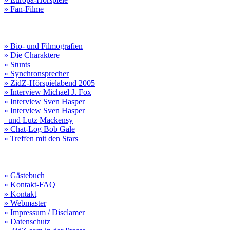
» Fan-Filme
» Bio- und Filmografien
» Die Charaktere
» Stunts
» Synchronsprecher
» ZidZ-Hörspielabend 2005
» Interview Michael J. Fox
» Interview Sven Hasper
» Interview Sven Hasper
und Lutz Mackensy
» Chat-Log Bob Gale
» Treffen mit den Stars
» Gästebuch
» Kontakt-FAQ
» Kontakt
» Webmaster
» Impressum / Disclamer
» Datenschutz