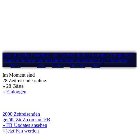
Jetzt offizielle Fanartikel zur "Zurück in die Zukunft"-Trilogie bei
Amazon.de bestellen und diese Seite unterstützen! (» Übersicht)
Menü
Start
Forum
Drehorte
Stars
Im Moment sind
28 Zeitreisende online:
» 28 Gäste
» Einloggen
2000 Zeitreisenden
gefällt ZidZ.com auf FB
» FB-Updates ansehen
» jetzt Fan werden