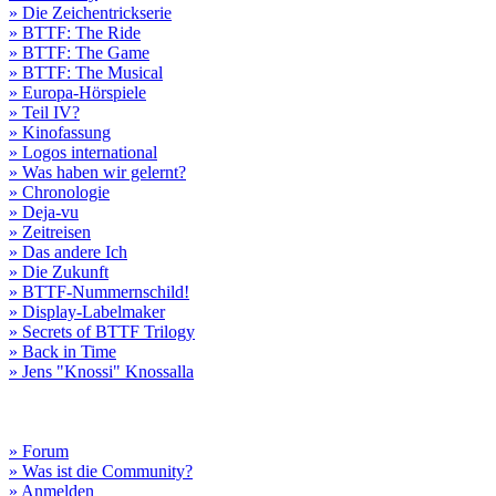
» Die Zeichentrickserie
» BTTF: The Ride
» BTTF: The Game
» BTTF: The Musical
» Europa-Hörspiele
» Teil IV?
» Kinofassung
» Logos international
» Was haben wir gelernt?
» Chronologie
» Deja-vu
» Zeitreisen
» Das andere Ich
» Die Zukunft
» BTTF-Nummernschild!
» Display-Labelmaker
» Secrets of BTTF Trilogy
» Back in Time
» Jens "Knossi" Knossalla
» Forum
» Was ist die Community?
» Anmelden