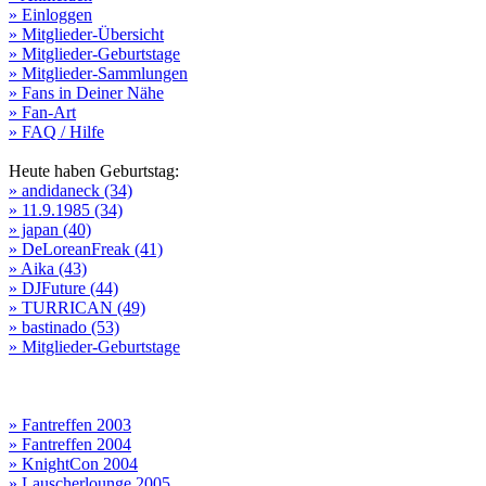
» Einloggen
» Mitglieder-Übersicht
» Mitglieder-Geburtstage
» Mitglieder-Sammlungen
» Fans in Deiner Nähe
» Fan-Art
» FAQ / Hilfe
Heute haben Geburtstag:
» andidaneck (34)
» 11.9.1985 (34)
» japan (40)
» DeLoreanFreak (41)
» Aika (43)
» DJFuture (44)
» TURRICAN (49)
» bastinado (53)
» Mitglieder-Geburtstage
» Fantreffen 2003
» Fantreffen 2004
» KnightCon 2004
» Lauscherlounge 2005